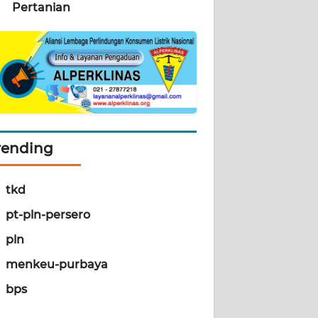
Pertanian
rending
tkd
pt-pln-persero
pln
menkeu-purbaya
bps