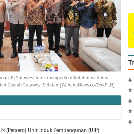
T
n (UIP) Sulawesi terus memperkuat kolaborasi lintas
#
isian Daerah Sulawesi Selatan. [WahanaNews.co/DokPLN]
#
#
#
#
N (Persero) Unit Induk Pembangunan (UIP)