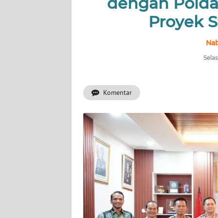
dengan Polda
INDEKS
BERITA
Proyek S
KONTAK
Nab
KAMI
Selas
INFO
IKLAN
Komentar
TENTANG
KAMI
PEDOMAN
MEDIA
SIBER
REDAKSI