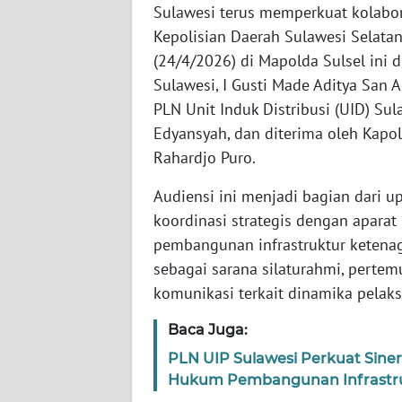
Sulawesi terus memperkuat kolabora
Kepolisian Daerah Sulawesi Selata
WN
(24/4/2026) di Mapolda Sulsel ini
NTT
Sulawesi, I Gusti Made Aditya San A
PLN Unit Induk Distribusi (UID) Sula
WN
KEPRI
Edyansyah, dan diterima oleh Kapol
Rahardjo Puro.
WN
Audiensi ini menjadi bagian dari
PAPUA
koordinasi strategis dengan apar
pembangunan infrastruktur ketenaga
WN
PAPUA
sebagai sarana silaturahmi, perte
BARAT
komunikasi terkait dinamika pelak
WN
Baca Juga:
RIAU
PLN UIP Sulawesi Perkuat Sine
Hukum Pembangunan Infrastruk
WN