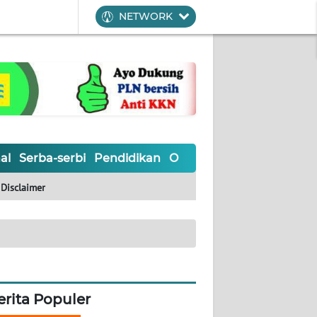
NETWORK
al
Serba-serbi
Pendidikan
Olahraga
Opini
Editoria
Disclaimer
erita Populer