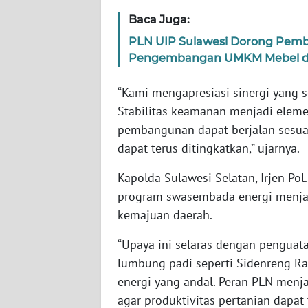
BABEL
Baca Juga:
PLN UIP Sulawesi Dorong Pemb
WN
SUMBAR
Pengembangan UMKM Mebel d
“Kami mengapresiasi sinergi yang se
WN
SUMSEL
Stabilitas keamanan menjadi eleme
pembangunan dapat berjalan sesuai
WN
dapat terus ditingkatkan,” ujarnya.
BENGKULU
Kapolda Sulawesi Selatan, Irjen P
program swasembada energi menjad
WN
LAMPUNG
kemajuan daerah.
“Upaya ini selaras dengan penguat
WN
JATENG
lumbung padi seperti Sidenreng R
energi yang andal. Peran PLN menja
WN
agar produktivitas pertanian dapat 