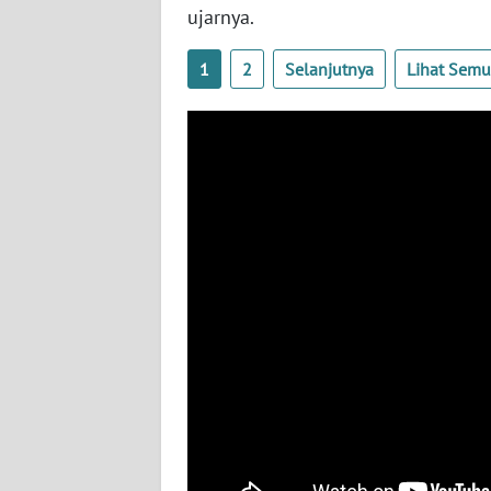
NUSANTARA
ujarnya.
WN
1
2
Selanjutnya
Lihat Sem
JOGJA
WN
JATIM
WN
BALI
WN
KALBAR
WN
KALTENG
WN