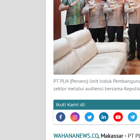
KARIR
DISCLAIMER
Wahana
News
Regional
WN
SUMUT
PT PLN (Persero) Unit Induk Pembanguna
WN
sektor melalui audiensi bersama Kepol
JAKARTA
Ikuti Kami di:
WN
JABAR
WN
WAHANANEWS.CO
, Makassar -
PT PL
BANTEN