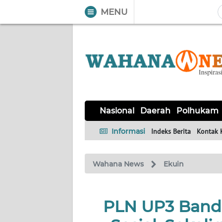
MENU
WAHANA
Tutup
TV
NASIONAL
DAERAH
POLHUKAM
KRIMINAL
EKUIN
SAINS-
KESEHATAN
INTERNASIONAL
Nasional
Daerah
Polhukam
TEKNO
Informasi
Indeks Berita
Kontak 
SERBA-
PENDIDIKAN
OLAHRAGA
OPINI
SERBI
Wahana News
Ekuin
EDITORIAL
PLN UP3 Band
Informasi