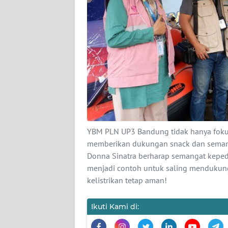
KARIR
DISCLAIMER
Wahana
News
Regional
WN
SUMUT
YBM PLN UP3 Bandung tidak hanya fokus
WN
memberikan dukungan snack dan semang
JAKARTA
Donna Sinatra berharap semangat kepe
menjadi contoh untuk saling mendukung
WN
kelistrikan tetap aman!
JABAR
Ikuti Kami di:
WN
BANTEN