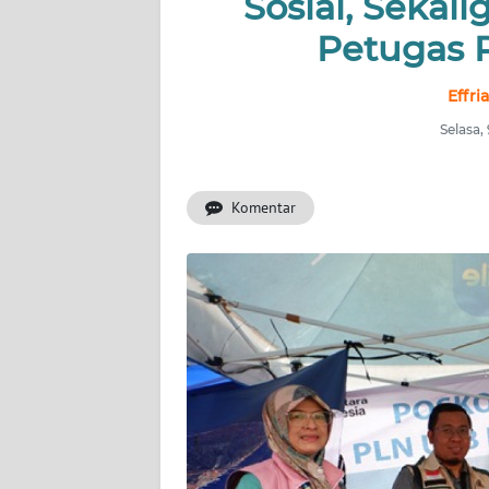
Sosial, Sekali
INDEKS
BERITA
Petugas P
KONTAK
Effri
KAMI
Selasa,
INFO
IKLAN
Komentar
TENTANG
KAMI
PEDOMAN
MEDIA
SIBER
REDAKSI