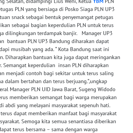
g Selatan, didampingi Lius Weni, Ketua
YBM
PLN
ugas PLN yang bersiaga di Posko Siaga PLN UP3
tuan snack sebagai bentuk penyemangat petugas
rikan sebagai bagian keperdulian PLN untuk terus
ga dilingkungan terdampak banjir. Manager UP3
kan bantuan PLN UP3 Bandung diharakan dapat
pi musibah yang ada. “ Kota Bandung saat ini
 Diharapkan bantuan kita juga dapat meringankan
r. Semangat keperdulian insan PLN diharapkan
 menjadi contoh bagi sekitar untuk terus saling
dalam bertahan dan terus berjuang.“,ungkap
neral Manager PLN UID Jawa Barat, Sugeng Widodo
terus memberikan semangat bagi warga merupakan
i abdi yang melayani masyarakat sepenuh hati.
 terus dapat memberikan manfaat bagi masyarakat
yarakat. Semoga kita semua senantiasa diberikan
dapat terus bersama – sama dengan warga