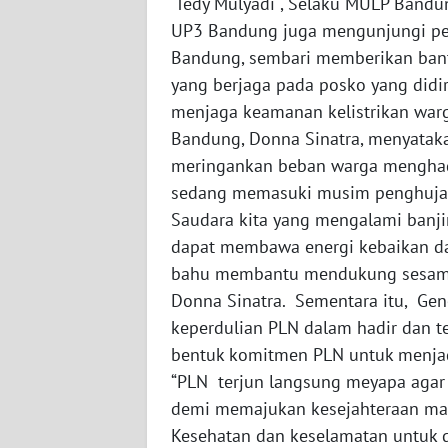
Tedy Mulyadi , Selaku MULP Bandun
SERAMBI
UP3 Bandung juga mengunjungi pet
Bandung, sembari memberikan ban
WN
yang berjaga pada posko yang didi
JAMBI
menjaga keamanan kelistrikan war
Bandung, Donna Sinatra, menyata
WN
SULTRA
meringankan beban warga menghada
sedang memasuki musim penghujan.
WN
Saudara kita yang mengalami banji
NTB
dapat membawa energi kebaikan dan
bahu membantu mendukung sesama 
WN
Donna Sinatra. Sementara itu, Ge
SULTENG
keperdulian PLN dalam hadir dan 
bentuk komitmen PLN untuk menjad
WN
“PLN terjun langsung meyapa agar
SULBAR
demi memajukan kesejahteraan mas
Kesehatan dan keselamatan untuk 
WN