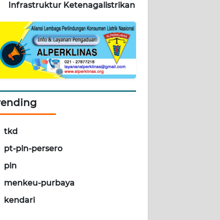
Infrastruktur Ketenagalistrikan
rending
tkd
pt-pln-persero
pln
menkeu-purbaya
kendari