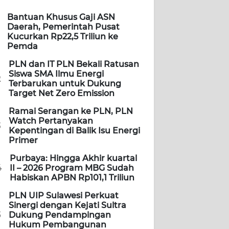
Bantuan Khusus Gaji ASN
Daerah, Pemerintah Pusat
Kucurkan Rp22,5 Triliun ke
Pemda
PLN dan IT PLN Bekali Ratusan
Siswa SMA Ilmu Energi
2
Terbarukan untuk Dukung
Target Net Zero Emission
Ramai Serangan ke PLN, PLN
Watch Pertanyakan
3
Kepentingan di Balik Isu Energi
Primer
Purbaya: Hingga Akhir kuartal
4
II – 2026 Program MBG Sudah
Habiskan APBN Rp101,1 Triliun
PLN UIP Sulawesi Perkuat
Sinergi dengan Kejati Sultra
5
Dukung Pendampingan
Hukum Pembangunan