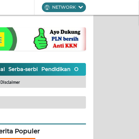
NETWORK
al
Serba-serbi
Pendidikan
Olahraga
Opini
Editoria
Disclaimer
erita Populer