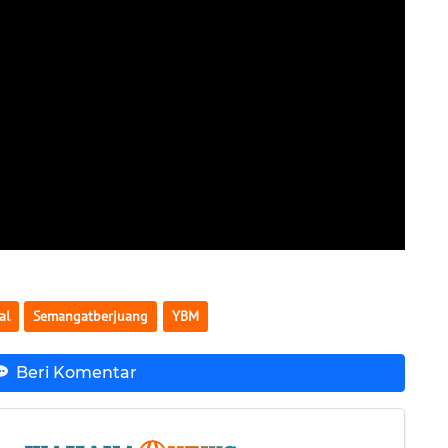
al
Semangatberjuang
YBM
Beri Komentar