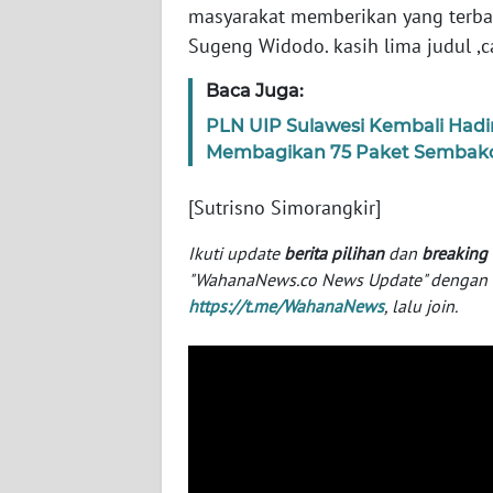
BABEL
masyarakat memberikan yang terbai
Sugeng Widodo. kasih lima judul ,c
WN
Baca Juga:
SUMBAR
PLN UIP Sulawesi Kembali Had
WN
Membagikan 75 Paket Sembak
SUMSEL
[Sutrisno Simorangkir]
WN
Ikuti update
berita pilihan
dan
breaking
BENGKULU
"WahanaNews.co News Update" dengan ins
https://t.me/WahanaNews
, lalu join.
WN
LAMPUNG
WN
JATENG
WN