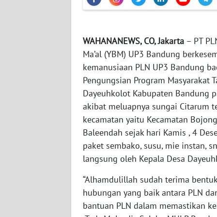
WN
NTT
WAHANANEWS, CO, Jakarta
– PT PLN
Ma’al (YBM) UP3 Bandung berkesem
WN
kemanusiaan PLN UP3 Bandung bag
KEPRI
Pengungsian Program Masyarakat T
Dayeuhkolot Kabupaten Bandung pa
WN
akibat meluapnya sungai Citarum te
PAPUA
kecamatan yaitu Kecamatan Bojong
Baleendah sejak hari Kamis , 4 Des
WN
PAPUA
paket sembako, susu, mie instan, s
BARAT
langsung oleh Kepala Desa Dayeuhk
WN
“Alhamdulillah sudah terima bentu
RIAU
hubungan yang baik antara PLN dan
bantuan PLN dalam memastikan keli
WN