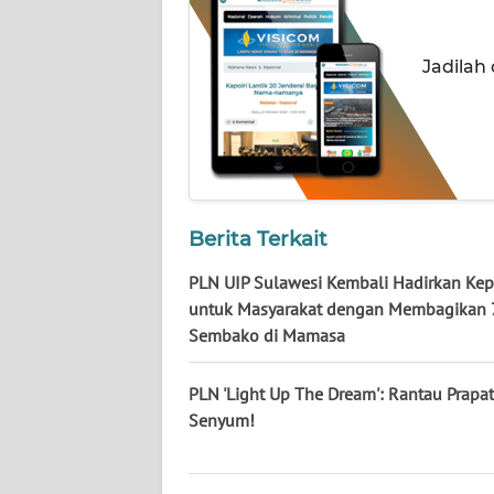
KALTARA
WN
Jadilah
KALSEL
WN
KALTIM
WN
Berita Terkait
SULSEL
PLN UIP Sulawesi Kembali Hadirkan Kep
WN
untuk Masyarakat dengan Membagikan 
GORONTALO
Sembako di Mamasa
WN
PLN 'Light Up The Dream': Rantau Prapat
SULUT
Senyum!
WN
MALUKU