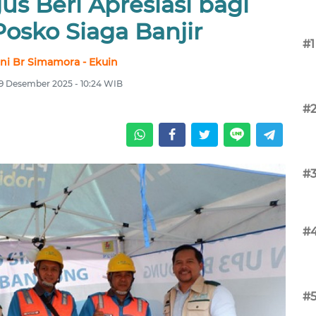
gus Beri Apresiasi bagi
osko Siaga Banjir
#1
ani Br Simamora - Ekuin
 9 Desember 2025 - 10:24 WIB
#
#
#
#