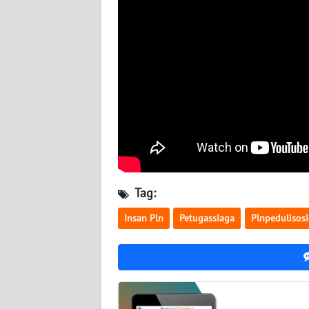
NUSANTARA
WN
JOGJA
WN
JATIM
WN
BALI
Tag:
WN
KALBAR
Insan Pln
Petugassiaga
Plnpedulisosi
WN
KALTENG
WN