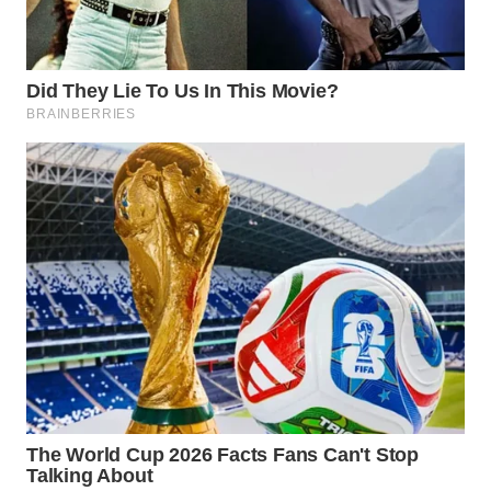
WAHANA
LISTRIK
WAHANA
TRAVEL
WAHANA
TV
WAHANANEWS
ID
WAHANANEWS
CO ID
WAHANANEWS
NET