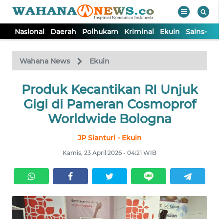
Nasional
Daerah
Polhukam
Kriminal
Ekuin
Sains-Te
WAHANA
Tutup
TV
Wahana News
Ekuin
NASIONAL
Produk Kecantikan RI Unjuk
Gigi di Pameran Cosmoprof
DAERAH
Worldwide Bologna
JP Sianturi - Ekuin
POLHUKAM
Kamis, 23 April 2026 - 04:21 WIB
KRIMINAL
EKUIN