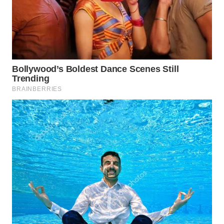
WN
SUMEDANG
WN
CIANJUR
WN
KEPULAUAN
SERIBU
WN
TANGERANG
WN
BINJAI
WN
CIREBON