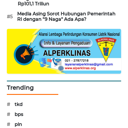
Rp101,1 Triliun
SIBARAGAS
NEWS
Media Asing Sorot Hubungan Pemerintah
#5
RI dengan "9 Naga" Ada Apa?
METRO
SIANTAR
NEWS
METRO
MEDAN
NEWS
METRO
Trending
JAKARTA
NEWS
#
tkd
KRT
#
bps
NEWS
#
pln