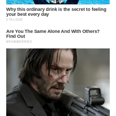
WN
INDRAMAYU
WN
KUNINGAN
WN
MAJALENGKA
WN
SUBANG
WN
SUKABUMI
WN
PURWAKARTA