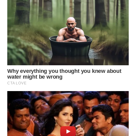
WN
BOGOR
WN
DEPOK
WN
TAPANULI
UTARA
WN
SAMOSIR
WN
PADANG
LAWAS