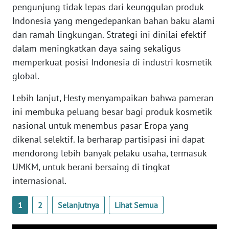
pengunjung tidak lepas dari keunggulan produk
WN
Indonesia yang mengedepankan bahan baku alami
SERAMBI
dan ramah lingkungan. Strategi ini dinilai efektif
dalam meningkatkan daya saing sekaligus
WN
memperkuat posisi Indonesia di industri kosmetik
JAMBI
global.
WN
Lebih lanjut, Hesty menyampaikan bahwa pameran
SULTRA
ini membuka peluang besar bagi produk kosmetik
nasional untuk menembus pasar Eropa yang
WN
dikenal selektif. Ia berharap partisipasi ini dapat
NTB
mendorong lebih banyak pelaku usaha, termasuk
UMKM, untuk berani bersaing di tingkat
WN
SULTENG
internasional.
1
2
Selanjutnya
Lihat Semua
WN
SULBAR