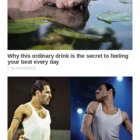
Wahana
Media
Group
WAHANA
NEWS
WAHANA
TANI
WAHANA
ADVOKAT
WAHANA
INFRASTRUKTUR
WAHANA
KONSUMEN