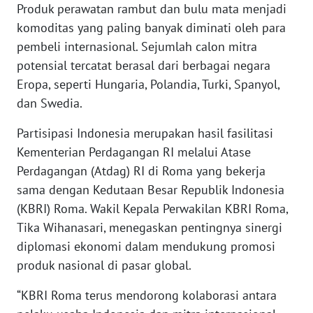
Produk perawatan rambut dan bulu mata menjadi
komoditas yang paling banyak diminati oleh para
KARIR
pembeli internasional. Sejumlah calon mitra
potensial tercatat berasal dari berbagai negara
DISCLAIMER
Eropa, seperti Hungaria, Polandia, Turki, Spanyol,
dan Swedia.
Wahana
News
Partisipasi Indonesia merupakan hasil fasilitasi
Regional
Kementerian Perdagangan RI melalui Atase
WN
Perdagangan (Atdag) RI di Roma yang bekerja
SUMUT
sama dengan Kedutaan Besar Republik Indonesia
(KBRI) Roma. Wakil Kepala Perwakilan KBRI Roma,
WN
Tika Wihanasari, menegaskan pentingnya sinergi
JAKARTA
diplomasi ekonomi dalam mendukung promosi
produk nasional di pasar global.
WN
JABAR
“KBRI Roma terus mendorong kolaborasi antara