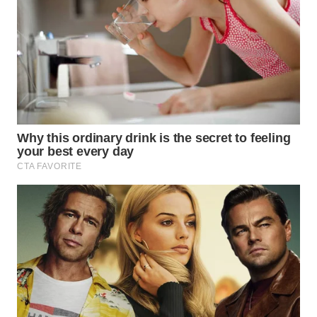
WN
MALUKU
WN
MALUT
WN
DAIRI
WN
DANAU
TOBA
WN
NIAS
WN
LANGKAT