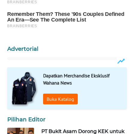
WAHANA
SPORT
WAHANA
UMKM
Advertorial
WAHANA
SELEB
WAHANA
Dapatkan Merchandise Eksklusif
PERSONA
Wahana News
WAHANA
Buka Katalog
OTOMOTIF
WAHANA
Pilihan Editor
HEALTH
PT Bukit Asam Dorong KEK untuk