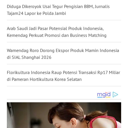
Diduga Dikeroyok Usai Tegur Pengisian BBM, Jurnalis
WN
KALTARA
Tajam24 Lapor ke Polda Jambi
WN
Arab Saudi Jadi Pasar Potensial Produk Indonesia,
KALSEL
Kemendag Perkuat Promosi dan Business Matching
WN
Wamendag Roro Dorong Ekspor Produk Mamin Indonesia
KALTIM
di SIAL Shanghai 2026
WN
Florikultura Indonesia Raup Potensi Transaksi Rp17 Miliar
SULSEL
di Pameran Hortikultura Korea Selatan
WN
GORONTALO
WN
SULUT