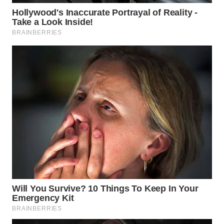
WN
PRIANGAN
TIMUR
WN
SEMARANG
WN
SOLO
WN
BOROBUDUR
WN
MADURA
WN
SURABAYA