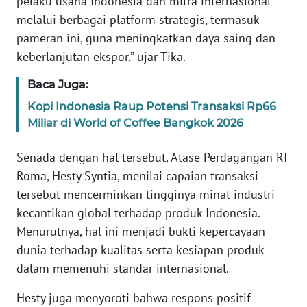
pelaku usaha Indonesia dan mitra internasional
WN
melalui berbagai platform strategis, termasuk
BANTEN
pameran ini, guna meningkatkan daya saing dan
keberlanjutan ekspor,” ujar Tika.
WN
NTT
Baca Juga:
Kopi Indonesia Raup Potensi Transaksi Rp66
WN
Miliar di World of Coffee Bangkok 2026
KEPRI
Senada dengan hal tersebut, Atase Perdagangan RI
WN
Roma, Hesty Syntia, menilai capaian transaksi
PAPUA
tersebut mencerminkan tingginya minat industri
kecantikan global terhadap produk Indonesia.
WN
PAPUA
Menurutnya, hal ini menjadi bukti kepercayaan
BARAT
dunia terhadap kualitas serta kesiapan produk
dalam memenuhi standar internasional.
WN
RIAU
Hesty juga menyoroti bahwa respons positif