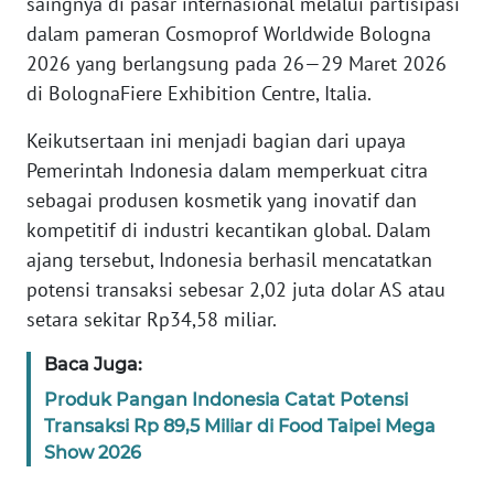
saingnya di pasar internasional melalui partisipasi
Informasi
dalam pameran Cosmoprof Worldwide Bologna
INDEKS
2026 yang berlangsung pada 26—29 Maret 2026
BERITA
di BolognaFiere Exhibition Centre, Italia.
KONTAK
Keikutsertaan ini menjadi bagian dari upaya
KAMI
Pemerintah Indonesia dalam memperkuat citra
sebagai produsen kosmetik yang inovatif dan
INFO
kompetitif di industri kecantikan global. Dalam
IKLAN
ajang tersebut, Indonesia berhasil mencatatkan
potensi transaksi sebesar 2,02 juta dolar AS atau
TENTANG
setara sekitar Rp34,58 miliar.
KAMI
Baca Juga:
PEDOMAN
Produk Pangan Indonesia Catat Potensi
MEDIA
Transaksi Rp 89,5 Miliar di Food Taipei Mega
SIBER
Show 2026
REDAKSI