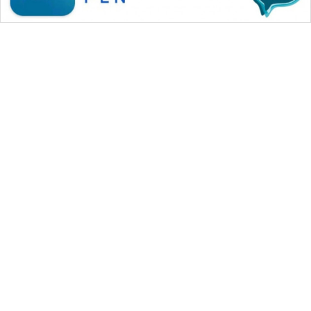
WAHANA MEDIA GROUP
|
|
|
WAHANA NEWS co
WAHANA TANI
WAHANA ADVOKAT
|
|
WAHANA INFRASTRUKTUR
WAHANA KONSUMEN
|
|
|
WAHANA LISTRIK
WAHANA TRAVEL
WAHANA TV
|
|
|
WAHANANEWS id
WAHANANEWS CO ID
WAHANANEWS NET
|
|
|
WAHANA SPORT ID
Wahana UMKM
Wahana Seleb
|
|
|
Wahana Persona
Wahana Otomotif
Wahana Health
|
Wahana Desa Wisata
Lapak Wahana