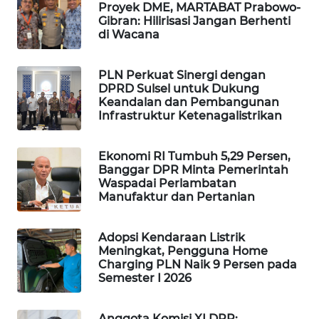
Proyek DME, MARTABAT Prabowo-
WAHANA
Gibran: Hilirisasi Jangan Berhenti
DESA
di Wacana
WISATA
PLN Perkuat Sinergi dengan
LAPAK
DPRD Sulsel untuk Dukung
WAHANA
Keandalan dan Pembangunan
Infrastruktur Ketenagalistrikan
Wahana
Network
Ekonomi RI Tumbuh 5,29 Persen,
Banggar DPR Minta Pemerintah
Waspadai Perlambatan
KONSUMEN
Manufaktur dan Pertanian
LISTRIK
Adopsi Kendaraan Listrik
MASYARAKAT
Meningkat, Pengguna Home
KELISTRIKAN
Charging PLN Naik 9 Persen pada
Semester I 2026
WALINKI
ID
Anggota Komisi XI DPR: