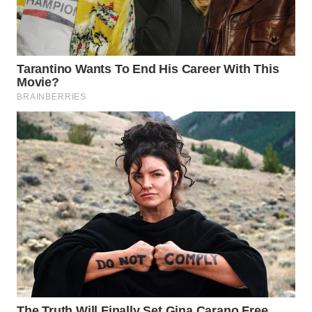
WN
TAPANULI
SELATAN
WN
TANJUNG
LESUNG
WN
KARO
WN
SIMALUNGUN
WN
LABUHANBATU
WN