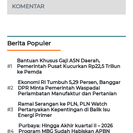
KOMENTAR
PORTAL
KONSUMEN
FORWAMKI
Berita Populer
ALPERKLINAS
FORJASIDA
Bantuan Khusus Gaji ASN Daerah,
#1
Pemerintah Pusat Kucurkan Rp22,5 Triliun
ke Pemda
TAMBANG
NEWS
Ekonomi RI Tumbuh 5,29 Persen, Banggar
#2
DPR Minta Pemerintah Waspadai
Perlambatan Manufaktur dan Pertanian
SITUNGIR
NEWS
Ramai Serangan ke PLN, PLN Watch
#3
Pertanyakan Kepentingan di Balik Isu
Energi Primer
SIDIKALANG
NEWS
Purbaya: Hingga Akhir kuartal II – 2026
#4
Program MBG Sudah Habiskan APBN