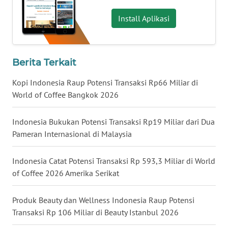
WN
Install Aplikasi
NUSANTARA
WN
Berita Terkait
JOGJA
Kopi Indonesia Raup Potensi Transaksi Rp66 Miliar di
WN
World of Coffee Bangkok 2026
JATIM
Indonesia Bukukan Potensi Transaksi Rp19 Miliar dari Dua
WN
Pameran Internasional di Malaysia
BALI
Indonesia Catat Potensi Transaksi Rp 593,3 Miliar di World
WN
of Coffee 2026 Amerika Serikat
KALBAR
Produk Beauty dan Wellness Indonesia Raup Potensi
WN
Transaksi Rp 106 Miliar di Beauty Istanbul 2026
KALTENG