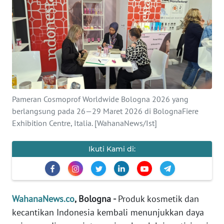
SAINS-TEKNO
KESEHATAN
INTERNASIONAL
SERBA-SERBI
Pameran Cosmoprof Worldwide Bologna 2026 yang
berlangsung pada 26—29 Maret 2026 di BolognaFiere
PENDIDIKAN
Exhibition Centre, Italia. [WahanaNews/Ist]
OLAHRAGA
Ikuti Kami di:
OPINI
WahanaNews.co
, Bologna -
Produk kosmetik dan
EDITORIAL
kecantikan Indonesia kembali menunjukkan daya