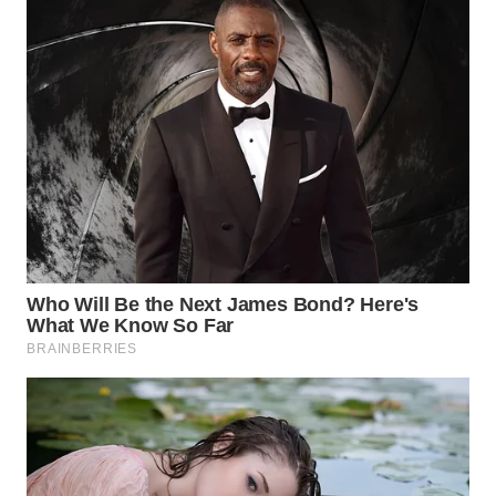
WN
NATUNA
WN
BINTAN
WN
MANDALIKA
WN
LIKUPANG
WN
LABUANBAJO
WN
BORNEO