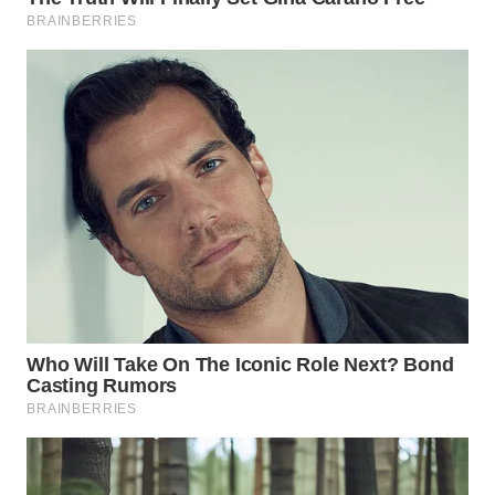
TAPANULI
TENGAH
WN DELI
SERDANG
WN
TEBING
TINGGI
WN
PAKPAK
WN
KARAWANG
WN
BEKASI