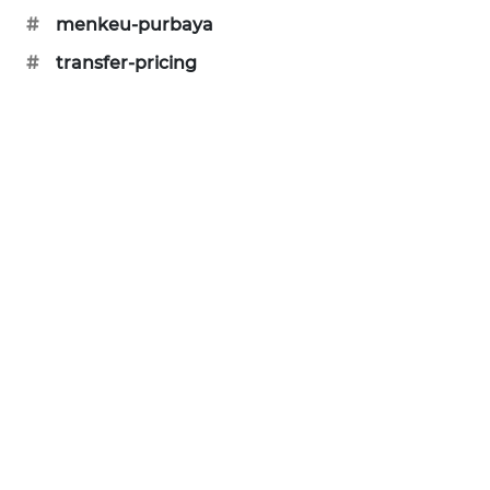
KARING
#
menkeu-purbaya
NEWS
#
transfer-pricing
JURNAL
MARITIM
HUMBANG
NEWS
GARONGGANG
NEWS
FISUELRI
ID
ENERGI
NEWS