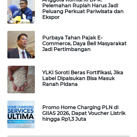
Pelemahan Rupiah Harus Jadi
MAWAKA
Peluang Perkuat Pariwisata dan
ID
Ekspor
MARTABAT
Purbaya Tahan Pajak E-
NET
Commerce, Daya Beli Masyarakat
Jadi Pertimbangan
PLN
WATCH
YLKI Soroti Beras Fortifikasi, Jika
Label Dipalsukan Bisa Masuk
MKLI
Ranah Pidana
LPKKI
Promo Home Charging PLN di
LKKI
GIIAS 2026, Dapat Voucher Listrik
hingga Rp1,3 Juta
KOPEKLIN