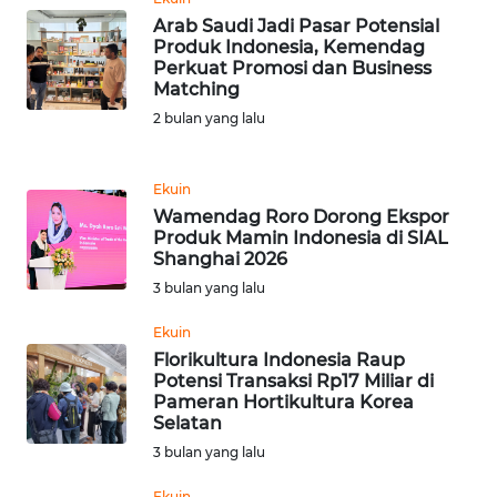
Arab Saudi Jadi Pasar Potensial
Produk Indonesia, Kemendag
KARIR
Perkuat Promosi dan Business
Matching
DISCLAIMER
2 bulan yang lalu
Wahana
News
Ekuin
Regional
Wamendag Roro Dorong Ekspor
Produk Mamin Indonesia di SIAL
Shanghai 2026
WN
3 bulan yang lalu
SUMUT
Ekuin
WN
Florikultura Indonesia Raup
JAKARTA
Potensi Transaksi Rp17 Miliar di
Pameran Hortikultura Korea
Selatan
WN
3 bulan yang lalu
JABAR
Ekuin