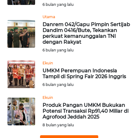
6 bulan yang lalu
WN
BABEL
Utama
Danrem 042/Gapu Pimpin Sertijab
Dandim 0416/Bute, Tekankan
WN
perkuat kemanunggalan TNI
SUMBAR
dengan Rakyat
6 bulan yang lalu
WN
SUMSEL
Ekuin
UMKM Perempuan Indonesia
Tampil di Spring Fair 2026 Inggris
WN
BENGKULU
6 bulan yang lalu
Ekuin
WN
Produk Pangan UMKM Bukukan
LAMPUNG
Potensi Transaksi Rp91,40 Miliar di
Agrofood Jeddah 2025
WN
8 bulan yang lalu
JATENG