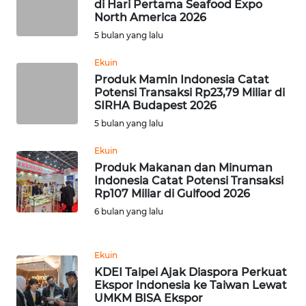
di Hari Pertama Seafood Expo
North America 2026
WN
5 bulan yang lalu
SERAMBI
Ekuin
WN
Produk Mamin Indonesia Catat
JAMBI
Potensi Transaksi Rp23,79 Miliar di
SIRHA Budapest 2026
WN
5 bulan yang lalu
SULTRA
Ekuin
Produk Makanan dan Minuman
WN
Indonesia Catat Potensi Transaksi
NTB
Rp107 Miliar di Gulfood 2026
6 bulan yang lalu
WN
SULTENG
Ekuin
KDEI Taipei Ajak Diaspora Perkuat
WN
Ekspor Indonesia ke Taiwan Lewat
SULBAR
UMKM BISA Ekspor