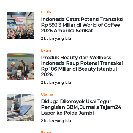
Informasi
Ekuin
INDEKS
Indonesia Catat Potensi Transaksi
BERITA
Rp 593,3 Miliar di World of Coffee
2026 Amerika Serikat
KONTAK
2 bulan yang lalu
KAMI
Ekuin
Produk Beauty dan Wellness
INFO
Indonesia Raup Potensi Transaksi
IKLAN
Rp 106 Miliar di Beauty Istanbul
2026
TENTANG
2 bulan yang lalu
KAMI
Utama
Diduga Dikeroyok Usai Tegur
PEDOMAN
Pengisian BBM, Jurnalis Tajam24
MEDIA
Lapor ke Polda Jambi
SIBER
2 bulan yang lalu
REDAKSI
Ekuin