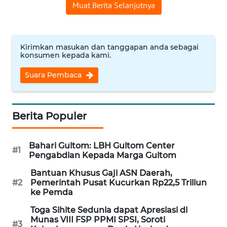
Muat Berita Selanjutnya
WN
NUSANTARA
Kirimkan masukan dan tanggapan anda sebagai
WN
konsumen kepada kami.
JOGJA
Suara Pembaca
WN
JATIM
Berita Populer
WN
BALI
Bahari Gultom: LBH Gultom Center
#1
Pengabdian Kepada Marga Gultom
WN
Bantuan Khusus Gaji ASN Daerah,
KALBAR
#2
Pemerintah Pusat Kucurkan Rp22,5 Triliun
ke Pemda
WN
Toga Sihite Sedunia dapat Apresiasi di
KALTENG
Munas VIII FSP PPMI SPSI, Soroti
#3