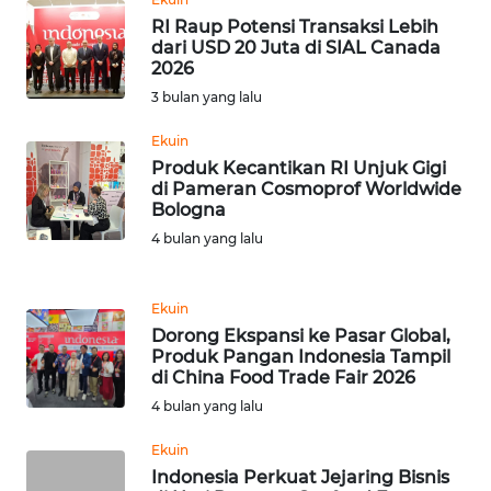
WN
RI Raup Potensi Transaksi Lebih
BANTEN
dari USD 20 Juta di SIAL Canada
2026
3 bulan yang lalu
WN
NTT
Ekuin
Produk Kecantikan RI Unjuk Gigi
WN
di Pameran Cosmoprof Worldwide
KEPRI
Bologna
4 bulan yang lalu
WN
PAPUA
Ekuin
Dorong Ekspansi ke Pasar Global,
WN
Produk Pangan Indonesia Tampil
PAPUA
di China Food Trade Fair 2026
BARAT
4 bulan yang lalu
WN
Ekuin
RIAU
Indonesia Perkuat Jejaring Bisnis