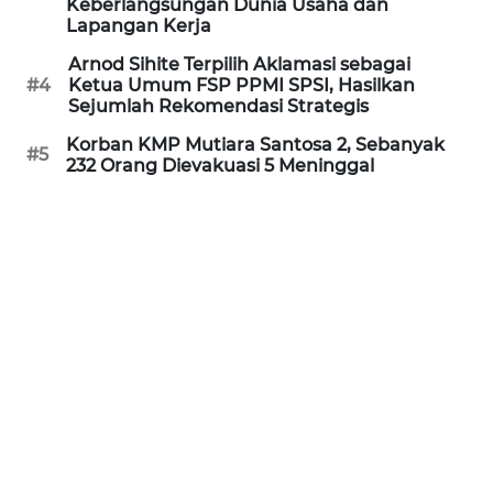
Keberlangsungan Dunia Usaha dan
WN
Lapangan Kerja
KALTARA
Arnod Sihite Terpilih Aklamasi sebagai
#4
Ketua Umum FSP PPMI SPSI, Hasilkan
WN
Sejumlah Rekomendasi Strategis
KALSEL
Korban KMP Mutiara Santosa 2, Sebanyak
#5
232 Orang Dievakuasi 5 Meninggal
WN
KALTIM
WN
SULSEL
WN
GORONTALO
WN
SULUT