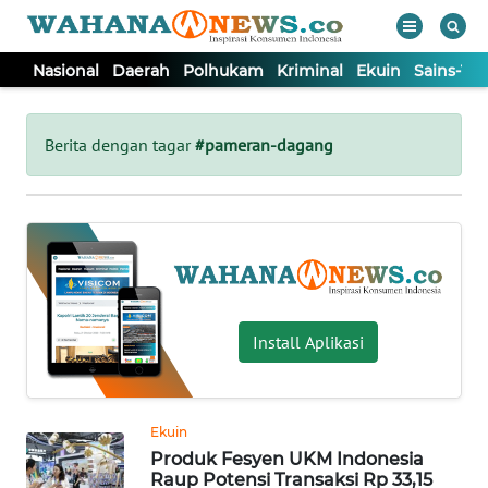
Nasional
Daerah
Polhukam
Kriminal
Ekuin
Sains-Te
WAHANA
Tutup
TV
Berita dengan tagar
#pameran-dagang
NASIONAL
DAERAH
POLHUKAM
Install Aplikasi
KRIMINAL
Ekuin
EKUIN
Produk Fesyen UKM Indonesia
Raup Potensi Transaksi Rp 33,15