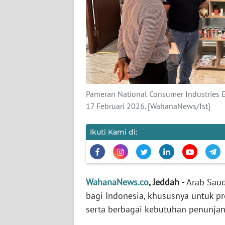
KARIR
DISCLAIMER
Wahana
News
Regional
Pameran National Consumer Industries 
WN
17 Februari 2026. [WahanaNews/Ist]
SUMUT
Ikuti Kami di:
WN
JAKARTA
WN
WahanaNews.co
, Jeddah -
Arab Saud
JABAR
bagi Indonesia, khususnya untuk 
serta berbagai kebutuhan penunjan
WN
BANTEN