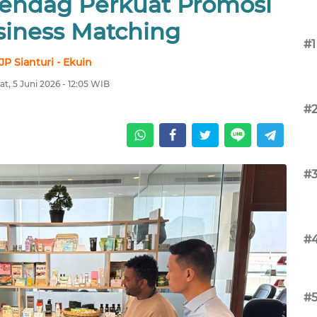
mendag Perkuat Promosi
siness Matching
#1
JP Sianturi - Ekuin
t, 5 Juni 2026 - 12:05 WIB
#
#
#
#