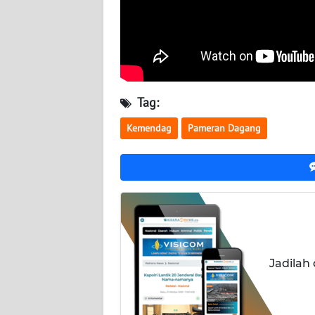
NUSANTARA
WN
JOGJA
WN
Tag:
JATIM
Kemendag
Pameran Dagang
WN
BALI
WN
KALBAR
WN
Jadilah
KALTENG
WN