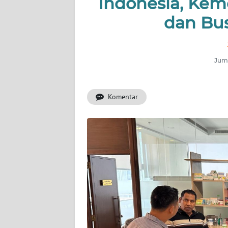
Indonesia, Ke
INDEKS
BERITA
dan Bu
KONTAK
KAMI
Juma
INFO
IKLAN
Komentar
TENTANG
KAMI
PEDOMAN
MEDIA
SIBER
REDAKSI