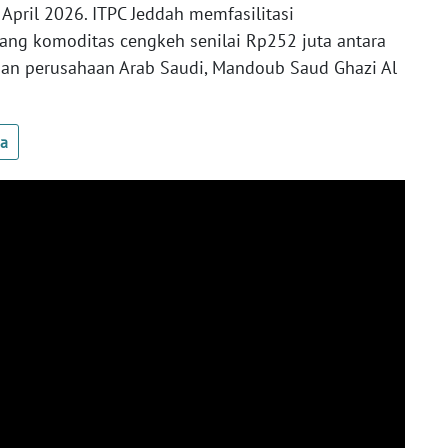
a April 2026. ITPC Jeddah memfasilitasi
ng komoditas cengkeh senilai Rp252 juta antara
an perusahaan Arab Saudi, Mandoub Saud Ghazi Al
ua