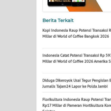
KALTARA
WN
KALSEL
Berita Terkait
Kopi Indonesia Raup Potensi Transaksi 
WN
Miliar di World of Coffee Bangkok 2026
KALTIM
WN
Indonesia Catat Potensi Transaksi Rp 59
SULSEL
Miliar di World of Coffee 2026 Amerika S
WN
GORONTALO
Diduga Dikeroyok Usai Tegur Pengisian 
Jurnalis Tajam24 Lapor ke Polda Jambi
WN
SULUT
Florikultura Indonesia Raup Potensi Tra
Rp17 Miliar di Pameran Hortikultura Kor
WN
MALUKU