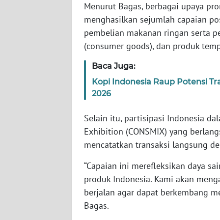
Menurut Bagas, berbagai upaya pro
SERAMBI
menghasilkan sejumlah capaian posi
pembelian makanan ringan serta p
WN
JAMBI
(consumer goods), dan produk temp
Baca Juga:
WN
SULTRA
Kopi Indonesia Raup Potensi Tra
2026
WN
NTB
Selain itu, partisipasi Indonesia 
Exhibition (CONSMIX) yang berlang
WN
mencatatkan transaksi langsung de
SULTENG
“Capaian ini merefleksikan daya sa
produk Indonesia. Kami akan meng
WN
SULBAR
berjalan agar dapat berkembang men
Bagas.
WN