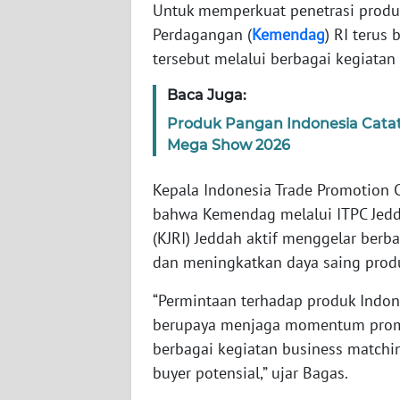
Untuk memperkuat penetrasi produk
Perdagangan (
Kemendag
) RI terus
WN
tersebut melalui berbagai kegiatan
NTT
Baca Juga:
WN
Produk Pangan Indonesia Catat P
KEPRI
Mega Show 2026
WN
Kepala Indonesia Trade Promotion C
PAPUA
bahwa Kemendag melalui ITPC Jedda
(KJRI) Jeddah aktif menggelar berb
WN
dan meningkatkan daya saing produ
PAPUA
BARAT
“Permintaan terhadap produk Indone
berupaya menjaga momentum promos
WN
RIAU
berbagai kegiatan business match
buyer potensial,” ujar Bagas.
WN