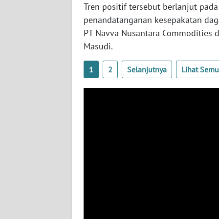
BABEL
Tren positif tersebut berlanjut pad
penandatanganan kesepakatan daga
WN
PT Navva Nusantara Commodities d
SUMBAR
Masudi.
WN
1
2
Selanjutnya
Lihat Sem
SUMSEL
WN
BENGKULU
WN
LAMPUNG
WN
JATENG
WN