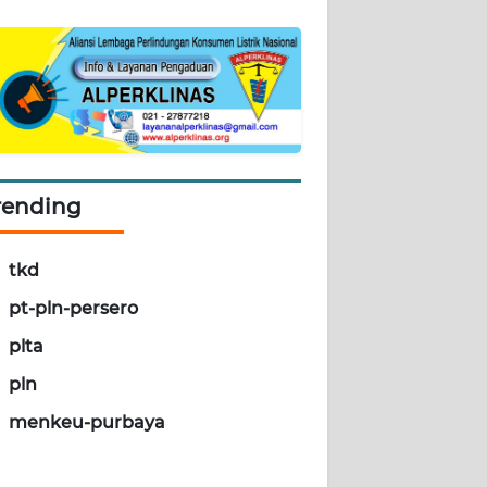
rending
tkd
pt-pln-persero
plta
pln
menkeu-purbaya