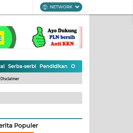
NETWORK
al
Serba-serbi
Pendidikan
Olahraga
Opini
Editoria
Disclaimer
erita Populer