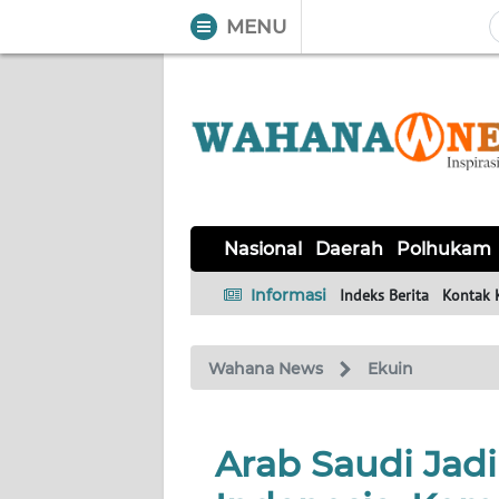
MENU
WAHANA
Tutup
TV
NASIONAL
DAERAH
POLHUKAM
KRIMINAL
EKUIN
SAINS-
KESEHATAN
INTERNASIONAL
Nasional
Daerah
Polhukam
TEKNO
Informasi
Indeks Berita
Kontak 
SERBA-
PENDIDIKAN
OLAHRAGA
OPINI
SERBI
Wahana News
Ekuin
EDITORIAL
Arab Saudi Jadi
Informasi