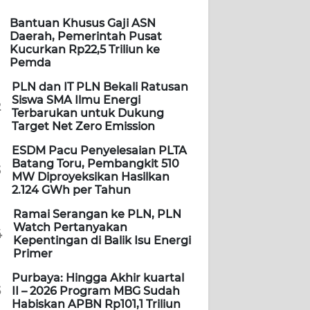
Bantuan Khusus Gaji ASN
Daerah, Pemerintah Pusat
Kucurkan Rp22,5 Triliun ke
Pemda
PLN dan IT PLN Bekali Ratusan
Siswa SMA Ilmu Energi
2
Terbarukan untuk Dukung
Target Net Zero Emission
ESDM Pacu Penyelesaian PLTA
Batang Toru, Pembangkit 510
3
MW Diproyeksikan Hasilkan
2.124 GWh per Tahun
Ramai Serangan ke PLN, PLN
Watch Pertanyakan
4
Kepentingan di Balik Isu Energi
Primer
Purbaya: Hingga Akhir kuartal
5
II – 2026 Program MBG Sudah
Habiskan APBN Rp101,1 Triliun