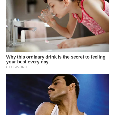
WN
NATUNA
WN
BINTAN
WN
MANDALIKA
WN
LIKUPANG
WN
LABUANBAJO
WN
BORNEO