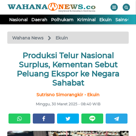
Nasional
Daerah
Polhukam
Kriminal
Ekuin
Sains-Te
WAHANA
Tutup
TV
Wahana News
Ekuin
NASIONAL
Produksi Telur Nasional
Surplus, Kementan Sebut
DAERAH
Peluang Ekspor ke Negara
Sahabat
POLHUKAM
Sutrisno Simorangkir - Ekuin
Minggu, 30 Maret 2025 - 08:40 WIB
KRIMINAL
EKUIN