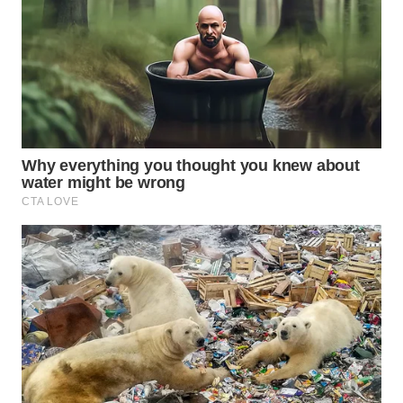
WN
SUMEDANG
WN
CIANJUR
WN
KEPULAUAN
SERIBU
WN
TANGERANG
WN
BINJAI
WN
CIREBON