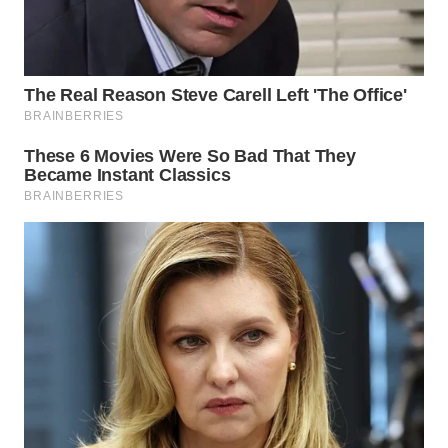
WN
MALUKU
WN
MALUT
WN
DAIRI
WN
DANAU
TOBA
WN
NIAS
WN
LANGKAT