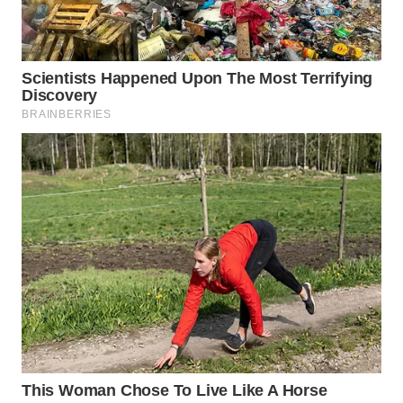
WN
INDRAMAYU
WN
KUNINGAN
WN
MAJALENGKA
WN
SUBANG
WN
SUKABUMI
WN
PURWAKARTA