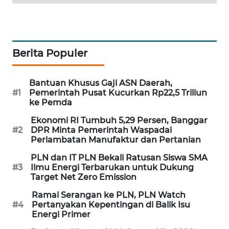
MAWAKA
ID
Berita Populer
MARTABAT
NET
Bantuan Khusus Gaji ASN Daerah,
#1
Pemerintah Pusat Kucurkan Rp22,5 Triliun
PLN
ke Pemda
WATCH
Ekonomi RI Tumbuh 5,29 Persen, Banggar
#2
DPR Minta Pemerintah Waspadai
MKLI
Perlambatan Manufaktur dan Pertanian
PLN dan IT PLN Bekali Ratusan Siswa SMA
LPKKI
#3
Ilmu Energi Terbarukan untuk Dukung
Target Net Zero Emission
LKKI
Ramai Serangan ke PLN, PLN Watch
#4
Pertanyakan Kepentingan di Balik Isu
KOPEKLIN
Energi Primer