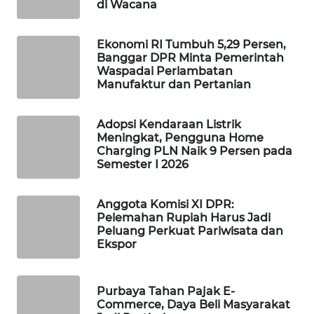
di Wacana
WAHANA
SPORT
Ekonomi RI Tumbuh 5,29 Persen,
Banggar DPR Minta Pemerintah
WAHANA
Waspadai Perlambatan
UMKM
Manufaktur dan Pertanian
WAHANA
Adopsi Kendaraan Listrik
SELEB
Meningkat, Pengguna Home
Charging PLN Naik 9 Persen pada
Semester I 2026
WAHANA
PERSONA
Anggota Komisi XI DPR:
Pelemahan Rupiah Harus Jadi
WAHANA
Peluang Perkuat Pariwisata dan
OTOMOTIF
Ekspor
WAHANA
Purbaya Tahan Pajak E-
HEALTH
Commerce, Daya Beli Masyarakat