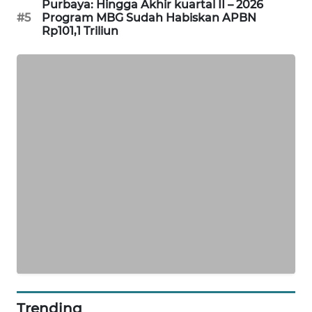
Purbaya: Hingga Akhir kuartal II – 2026
PORTAL
#5
Program MBG Sudah Habiskan APBN
KONSUMEN
Rp101,1 Triliun
FORWAMKI
ALPERKLINAS
FORJASIDA
TAMBANG
NEWS
SITUNGIR
NEWS
SIDIKALANG
NEWS
Trending