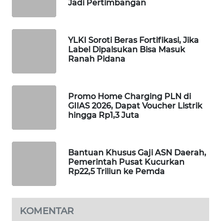
Jadi Pertimbangan
WAHANA
DESA
WISATA
YLKI Soroti Beras Fortifikasi, Jika
Label Dipalsukan Bisa Masuk
LAPAK
Ranah Pidana
WAHANA
Wahana
Promo Home Charging PLN di
Network
GIIAS 2026, Dapat Voucher Listrik
hingga Rp1,3 Juta
KONSUMEN
LISTRIK
Bantuan Khusus Gaji ASN Daerah,
Pemerintah Pusat Kucurkan
MASYARAKAT
Rp22,5 Triliun ke Pemda
KELISTRIKAN
WALINKI
KOMENTAR
ID