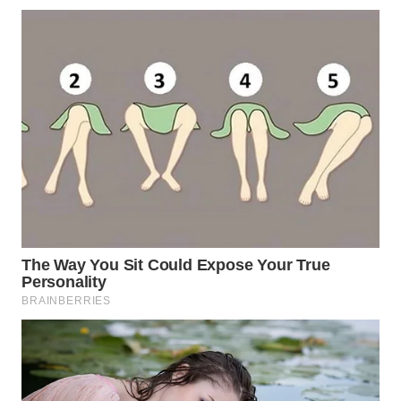
TAPANULI
TENGAH
WN DELI
SERDANG
WN
TEBING
TINGGI
WN
PAKPAK
WN
KARAWANG
WN
BEKASI