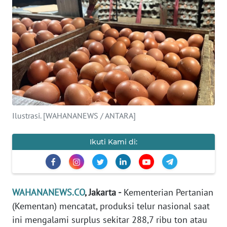
SAINS-TEKNO
KESEHATAN
INTERNASIONAL
SERBA-SERBI
Ilustrasi. [WAHANANEWS / ANTARA]
PENDIDIKAN
Ikuti Kami di:
OLAHRAGA
OPINI
WAHANANEWS.CO
, Jakarta -
Kementerian Pertanian
EDITORIAL
(Kementan) mencatat, produksi telur nasional saat
ini mengalami surplus sekitar 288,7 ribu ton atau