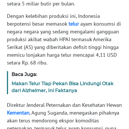
Informasi
setara 5 miliar butir per bulan.
INDEKS
Dengan kelebihan produksi ini, Indonesia
BERITA
berpotensi besar memasok
telur
ayam konsumsi di
negara negara yang sedang mengalami gangguan
KONTAK
produksi akibat wabah HPAI termasuk Amerika
KAMI
Serikat (AS) yang diberitakan defisit tinggi hingga
memicu lonjakan harga telur mencapai 4,11 USD
INFO
setara Rp. 68 ribu.
IKLAN
Baca Juga:
TENTANG
Makan Telur Tiap Pekan Bisa Lindungi Otak
KAMI
dari Alzheimer, Ini Faktanya
PEDOMAN
Direktur Jenderal Peternakan dan Kesehatan Hewan
MEDIA
SIBER
Kementan
, Agung Suganda, menegaskan pihaknya
akan terus mendorong ekspor komoditas
REDAKSI
peternakan, termasuk telur ayam konsumsi, guna