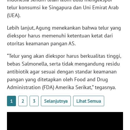
WN
telur konsumsi ke Singapura dan Uni Emirat Arab
BANTEN
(UEA).
WN
Lebih lanjut, Agung menekankan bahwa telur yang
NTT
diekspor harus memenuhi ketentuan ketat dari
otoritas keamanan pangan AS.
WN
KEPRI
“Telur yang akan diekspor harus berkualitas tinggi,
bebas Salmonella, serta tidak mengandung residu
WN
antibiotik agar sesuai dengan standar keamanan
PAPUA
pangan yang ditetapkan oleh Food and Drug
Administration (FDA) Amerika Serikat,” tegasnya.
WN
PAPUA
1
2
3
Selanjutnya
Lihat Semua
BARAT
WN
RIAU