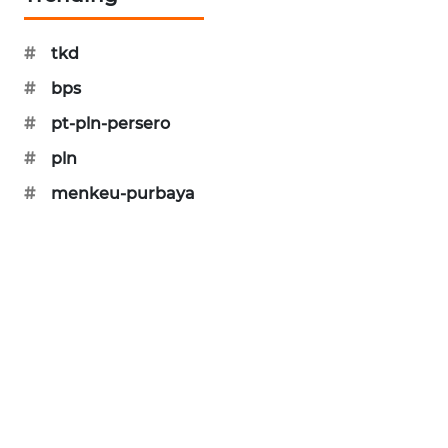
SIBARAGAS
NEWS
#
tkd
#
bps
METRO
SIANTAR
#
pt-pln-persero
NEWS
#
pln
#
menkeu-purbaya
METRO
MEDAN
NEWS
METRO
JAKARTA
NEWS
KRT
NEWS