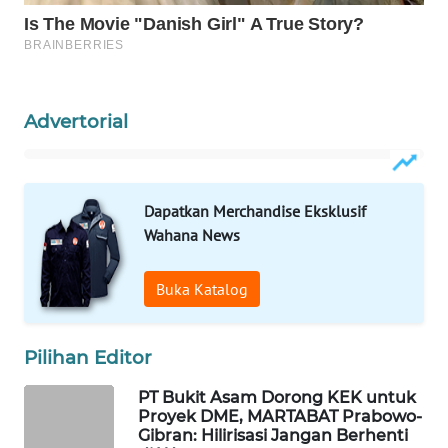
WAHANA
LISTRIK
WAHANA
Advertorial
TRAVEL
WAHANA
TV
Dapatkan Merchandise Eksklusif
Wahana News
WAHANANEWS
ID
Buka Katalog
WAHANANEWS
CO ID
Pilihan Editor
PT Bukit Asam Dorong KEK untuk
WAHANANEWS
Proyek DME, MARTABAT Prabowo-
NET
Gibran: Hilirisasi Jangan Berhenti