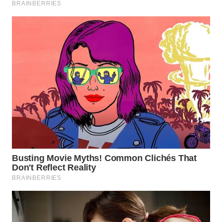
WN
PRIANGAN
TIMUR
WN
SEMARANG
WN
SOLO
WN
BOROBUDUR
WN
MADURA
WN
SURABAYA