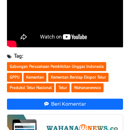
WN
SERAMBI
WN
JAMBI
WN
Tag:
SULTRA
Gabungan Perusahaan Pembibitan Unggas Indonesia
WN
GPPU
Kementan
Kementan Bersiap Ekspor Telur
NTB
Produksi Telur Nasional
Telur
Wahananewsco
WN
SULTENG
Beri Komentar
WN
SULBAR