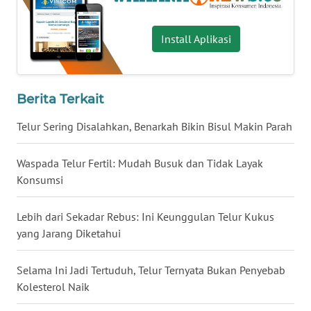
WN
BABEL
Install Aplikasi
WN
SUMBAR
Berita Terkait
WN
Telur Sering Disalahkan, Benarkah Bikin Bisul Makin Parah
SUMSEL
Waspada Telur Fertil: Mudah Busuk dan Tidak Layak
WN
Konsumsi
BENGKULU
Lebih dari Sekadar Rebus: Ini Keunggulan Telur Kukus
WN
yang Jarang Diketahui
LAMPUNG
Selama Ini Jadi Tertuduh, Telur Ternyata Bukan Penyebab
WN
Kolesterol Naik
JATENG