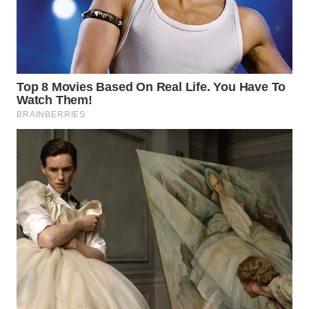
Wahana
Media
Group
WAHANA
NEWS
WAHANA
TANI
WAHANA
ADVOKAT
WAHANA
INFRASTRUKTUR
WAHANA
KONSUMEN