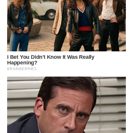
WN
KALTARA
WN
KALSEL
WN
KALTIM
WN
SULSEL
WN
GORONTALO
WN
SULUT