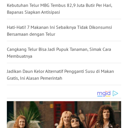
Kebutuhan Telur MBG Tembus 82,9 Juta Butir Per Hari,
WN
Bapanas Siapkan Antisipasi
NUSANTARA
Hati-Hati! 7 Makanan Ini Sebaiknya Tidak Dikonsumsi
WN
Bersamaan dengan Telur
JOGJA
Cangkang Telur Bisa Jadi Pupuk Tanaman, Simak Cara
WN
JATIM
Membuatnya
WN
Jadikan Daun Kelor Alternatif Pengganti Susu di Makan
BALI
Gratis, Ini Alasan Pemerintah
WN
KALBAR
WN
KALTENG