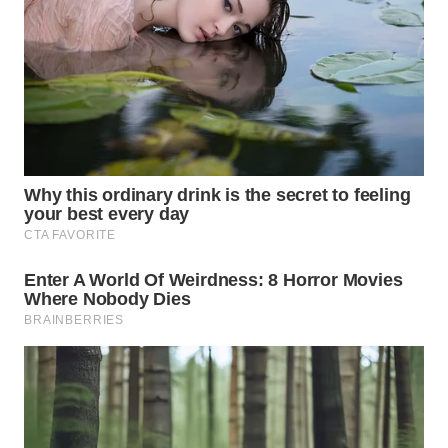
WN
BOGOR
WN
DEPOK
WN
TAPANULI
UTARA
WN
SAMOSIR
WN
PADANG
LAWAS