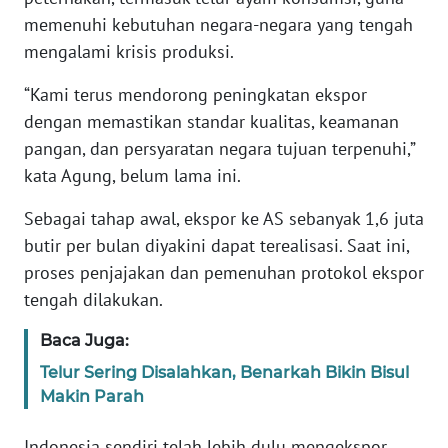
memenuhi kebutuhan negara-negara yang tengah
KARIR
mengalami krisis produksi.
“Kami terus mendorong peningkatan ekspor
DISCLAIMER
dengan memastikan standar kualitas, keamanan
pangan, dan persyaratan negara tujuan terpenuhi,”
Wahana
News
kata Agung, belum lama ini.
Regional
Sebagai tahap awal, ekspor ke AS sebanyak 1,6 juta
WN
butir per bulan diyakini dapat terealisasi. Saat ini,
SUMUT
proses penjajakan dan pemenuhan protokol ekspor
tengah dilakukan.
WN
JAKARTA
Baca Juga:
Telur Sering Disalahkan, Benarkah Bikin Bisul
WN
Makin Parah
JABAR
Indonesia sendiri telah lebih dulu mengekspor