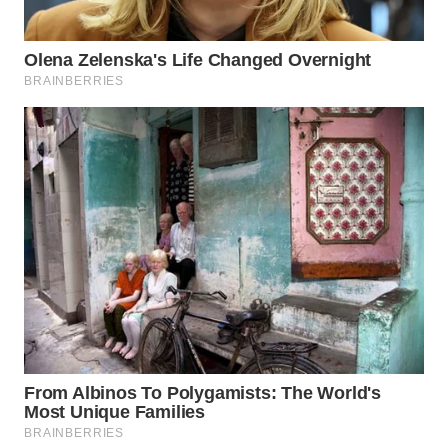
WN
TAPANULI
SELATAN
WN
TANJUNG
LESUNG
WN
KARO
WN
SIMALUNGUN
WN
LABUHANBATU
WN