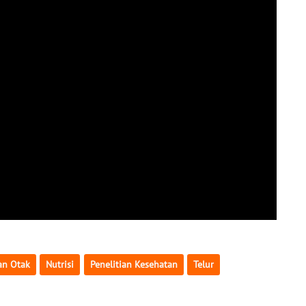
an Otak
Nutrisi
Penelitian Kesehatan
Telur