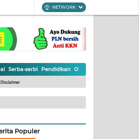
NETWORK
al
Serba-serbi
Pendidikan
Olahraga
Opini
Editoria
Disclaimer
erita Populer