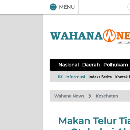
MENU
WAHANA
Tutup
TV
NASIONAL
DAERAH
POLHUKAM
KRIMINAL
EKUIN
SAINS-
KESEHATAN
INTERNASIONAL
Nasional
Daerah
Polhukam
TEKNO
Informasi
Indeks Berita
Kontak 
SERBA-
PENDIDIKAN
OLAHRAGA
OPINI
SERBI
Wahana News
Kesehatan
EDITORIAL
Makan Telur Ti
Informasi