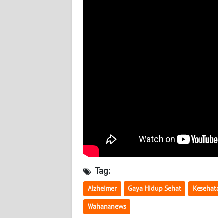
BABEL
WN
SUMBAR
WN
SUMSEL
WN
BENGKULU
WN
LAMPUNG
Tag:
WN
JATENG
Alzheimer
Gaya Hidup Sehat
Kesehat
Wahananews
WN