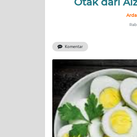
Otak dari Al
INDEKS
BERITA
Arda
Rabu
KONTAK
KAMI
Komentar
INFO
IKLAN
TENTANG
KAMI
PEDOMAN
MEDIA
SIBER
REDAKSI