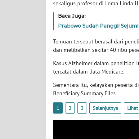
sekaligus profesor di Loma Linda Un
SERAMBI
Baca Juga:
WN
Prabowo Sudah Panggil Sejumla
JAMBI
Temuan tersebut berasal dari peneli
WN
dan melibatkan sekitar 40 ribu pes
SULTRA
Kasus Alzheimer dalam penelitian it
WN
tercatat dalam data Medicare.
NTB
Sementara itu, kelayakan peserta 
WN
Beneficiary Summary Files.
SULTENG
1
2
3
Selanjutnya
Liha
WN
SULBAR
WN