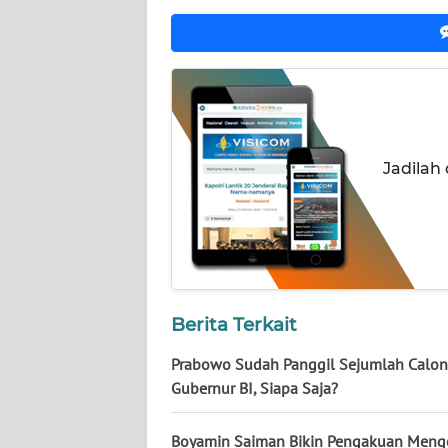
NUSANTARA
WN
JOGJA
WN
JATIM
Jadilah
WN
BALI
WN
KALBAR
Berita Terkait
WN
Prabowo Sudah Panggil Sejumlah Calon
KALTENG
Gubernur BI, Siapa Saja?
WN
Boyamin Saiman Bikin Pengakuan Menge