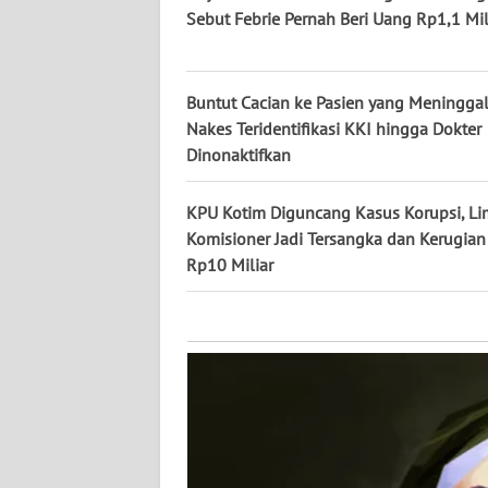
KALTARA
Sebut Febrie Pernah Beri Uang Rp1,1 Mil
WN
KALSEL
Buntut Cacian ke Pasien yang Meninggal
Nakes Teridentifikasi KKI hingga Dokter
WN
Dinonaktifkan
KALTIM
KPU Kotim Diguncang Kasus Korupsi, L
WN
Komisioner Jadi Tersangka dan Kerugian 
SULSEL
Rp10 Miliar
WN
GORONTALO
WN
SULUT
WN
MALUKU