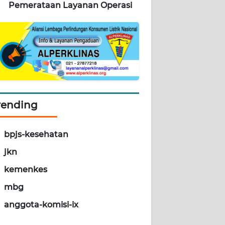
Pemerataan Layanan Operasi
rending
bpjs-kesehatan
jkn
kemenkes
mbg
anggota-komisi-ix