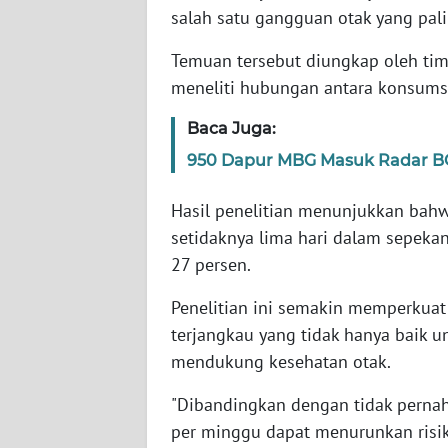
salah satu gangguan otak yang palin
WN
Temuan tersebut diungkap oleh tim 
NTT
meneliti hubungan antara konsum
WN
Baca Juga:
KEPRI
950 Dapur MBG Masuk Radar BG
WN
Hasil penelitian menunjukkan bahwa
PAPUA
setidaknya lima hari dalam sepeka
27 persen.
WN
PAPUA
Penelitian ini semakin memperkuat 
BARAT
terjangkau yang tidak hanya baik un
mendukung kesehatan otak.
WN
RIAU
"Dibandingkan dengan tidak pernah
per minggu dapat menurunkan risiko
WN