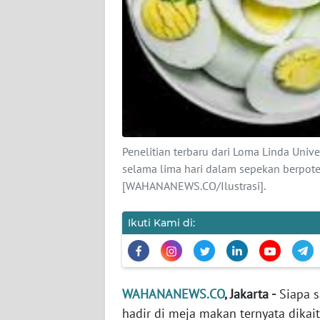
KARIR
DISCLAIMER
Wahana
News
Regional
WN
Penelitian terbaru dari Loma Linda Univ
SUMUT
selama lima hari dalam sepekan berpote
[WAHANANEWS.CO/Ilustrasi].
WN
JAKARTA
Ikuti Kami di:
WN
JABAR
WAHANANEWS.CO
, Jakarta -
Siapa s
WN
hadir di meja makan ternyata dikai
BANTEN