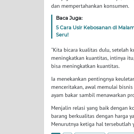
SERAMBI
dan mempertahankan konsumen.
Baca Juga:
WN
JAMBI
5 Cara Usir Kebosanan di Mala
Seru!
WN
SULTRA
"Kita bicara kualitas dulu, setela
meningkatkan kuantitas, intinya itu
WN
bisa meningkatkan kuantitas.
NTB
Ia menekankan pentingnya keuletan
menceritakan, awal memulai bisnis 
WN
SULTENG
ayam bakar sambil menawarkan pro
Menjalin relasi yang baik dengan 
WN
SULBAR
barang berkualitas dengan harga y
Menurutnya ketiga hal tersebutlah y
WN