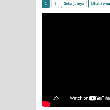
BABEL
1
2
Selanjutnya
Lihat Sem
WN
SUMBAR
WN
SUMSEL
WN
BENGKULU
WN
LAMPUNG
WN
JATENG
WN