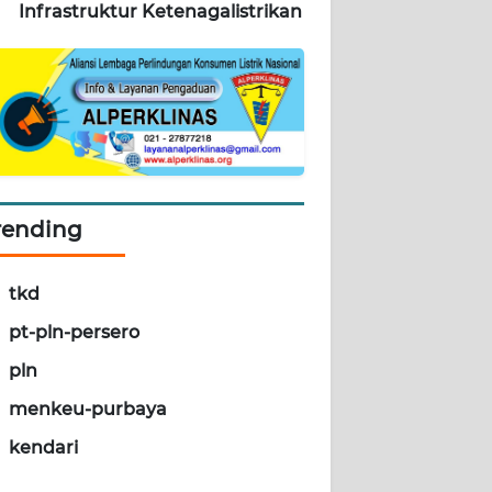
Infrastruktur Ketenagalistrikan
rending
tkd
pt-pln-persero
pln
menkeu-purbaya
kendari