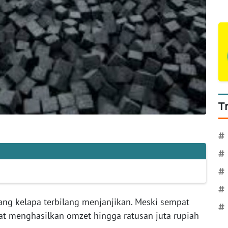
T
#
#
#
#
rang kelapa terbilang menjanjikan. Meski sempat
#
at menghasilkan omzet hingga ratusan juta rupiah