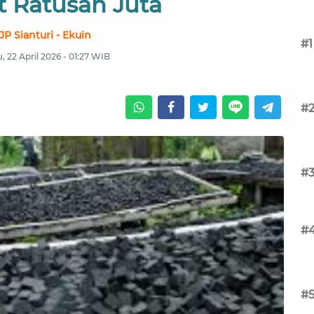
 Ratusan Juta
JP Sianturi - Ekuin
#1
, 22 April 2026 - 01:27 WIB
#
#
#
#