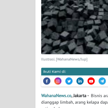
KARIR
DISCLAIMER
Wahana
News
Regional
WN
SUMUT
Ilustrasi. [WahanaNews/Jup]
WN
JAKARTA
Ikuti Kami di:
WN
JABAR
WahanaNews.co
, Jakarta -
Bisnis a
dianggap limbah, arang kelapa dap
WN
BANTEN