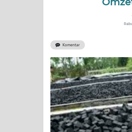
Omzet
INDEKS
BERITA
Rabu
KONTAK
KAMI
Komentar
INFO
IKLAN
TENTANG
KAMI
PEDOMAN
MEDIA
SIBER
REDAKSI