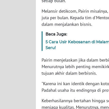
setiap bulan.
Melansir detikcom, Pairin misalny
WN
juta per bulan. Kepada tim d'Mento
NTT
dalam menjalankan bisnis.
WN
Baca Juga:
KEPRI
5 Cara Usir Kebosanan di Mala
Seru!
WN
PAPUA
Pairin menjelaskan jika dalam ber
Menurutnya lebih penting memikirk
WN
PAPUA
tujuan akhir dalam berbisnis.
BARAT
"Karena ini kan identik dengan koto
WN
Padahal usaha itu endingnya di prof
RIAU
Keberhasilannya bertahan hingga se
menjaga kualitas. Menurutnya, me
WN