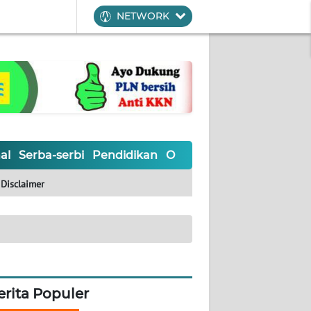
NETWORK
al
Serba-serbi
Pendidikan
Olahraga
Opini
Editoria
Disclaimer
erita Populer