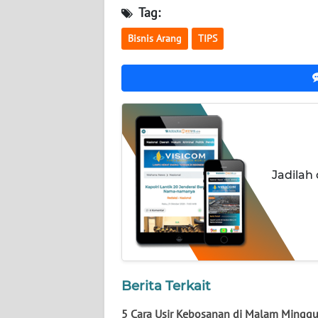
NUSANTARA
Tag:
Bisnis Arang
TIPS
WN
JOGJA
WN
JATIM
WN
BALI
Jadilah
WN
KALBAR
WN
KALTENG
Berita Terkait
WN
5 Cara Usir Kebosanan di Malam Mingg