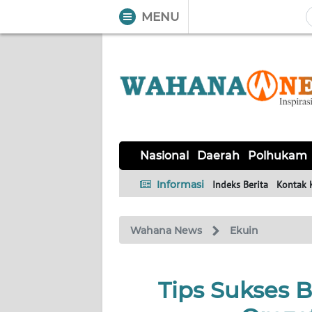
MENU
WAHANA
Tutup
TV
NASIONAL
DAERAH
POLHUKAM
KRIMINAL
EKUIN
SAINS-
KESEHATAN
INTERNASIONAL
Nasional
Daerah
Polhukam
TEKNO
Informasi
Indeks Berita
Kontak 
SERBA-
PENDIDIKAN
OLAHRAGA
OPINI
SERBI
Wahana News
Ekuin
EDITORIAL
Tips Sukses 
Informasi