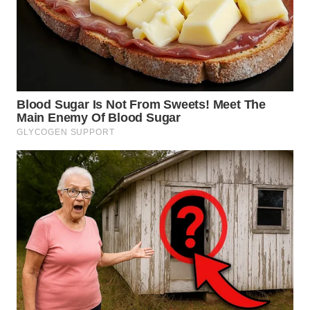
WN
BOGOR
WN
DEPOK
WN
TAPANULI
UTARA
WN
SAMOSIR
WN
PADANG
LAWAS