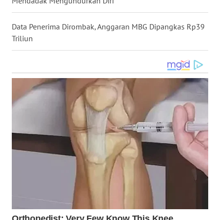
Mendadak Mengundurkan Diri
WN
MALUKU
Data Penerima Dirombak, Anggaran MBG Dipangkas Rp39
Triliun
WN
MALUT
WN
DAIRI
WN
DANAU
TOBA
WN
NIAS
WN
LANGKAT