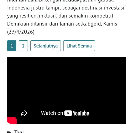
Indonesia justru tampil sebagai destinasi investasi
WN
BABEL
yang resilien, inklusif, dan semakin kompetitif.
Demikian dilansir dari laman setkabgoid, Kamis
WN
(23/4/2026).
SUMBAR
1
2
Selanjutnya
Lihat Semua
WN
SUMSEL
WN
BENGKULU
WN
LAMPUNG
WN
JATENG
Tag: