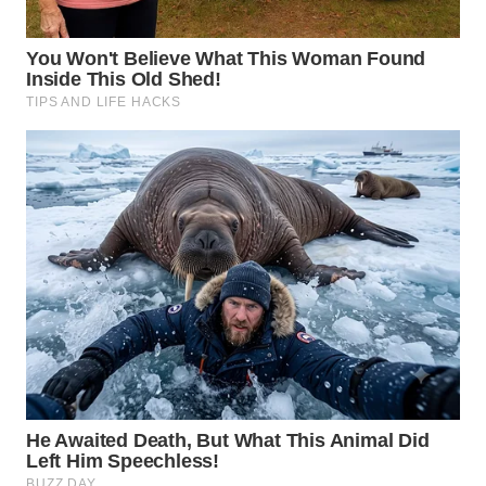
WN
SUMEDANG
WN
CIANJUR
WN
KEPULAUAN
SERIBU
WN
TANGERANG
WN
BINJAI
WN
CIREBON