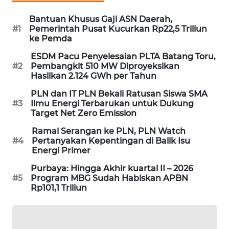
SIBARAGAS
Bantuan Khusus Gaji ASN Daerah,
NEWS
#1
Pemerintah Pusat Kucurkan Rp22,5 Triliun
ke Pemda
METRO
ESDM Pacu Penyelesaian PLTA Batang Toru,
SIANTAR
#2
Pembangkit 510 MW Diproyeksikan
NEWS
Hasilkan 2.124 GWh per Tahun
PLN dan IT PLN Bekali Ratusan Siswa SMA
METRO
#3
Ilmu Energi Terbarukan untuk Dukung
MEDAN
Target Net Zero Emission
NEWS
Ramai Serangan ke PLN, PLN Watch
#4
Pertanyakan Kepentingan di Balik Isu
METRO
Energi Primer
JAKARTA
Purbaya: Hingga Akhir kuartal II – 2026
NEWS
#5
Program MBG Sudah Habiskan APBN
Rp101,1 Triliun
KRT
NEWS