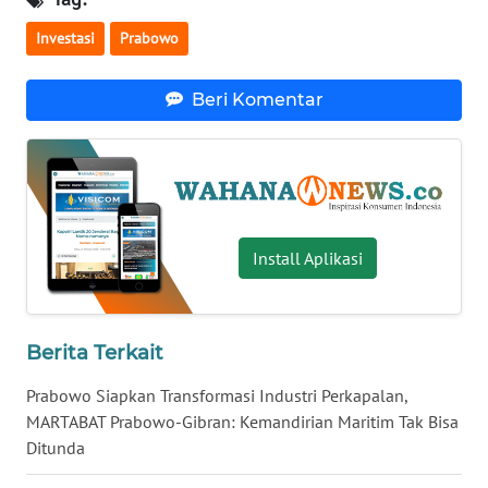
WN
Investasi
Prabowo
NUSANTARA
Beri Komentar
WN
JOGJA
WN
JATIM
Install Aplikasi
WN
BALI
Berita Terkait
WN
KALBAR
Prabowo Siapkan Transformasi Industri Perkapalan,
MARTABAT Prabowo-Gibran: Kemandirian Maritim Tak Bisa
WN
Ditunda
KALTENG