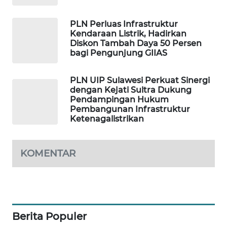
PORTAL
KONSUMEN
PLN Perluas Infrastruktur
Kendaraan Listrik, Hadirkan
Diskon Tambah Daya 50 Persen
FORWAMKI
bagi Pengunjung GIIAS
ALPERKLINAS
PLN UIP Sulawesi Perkuat Sinergi
dengan Kejati Sultra Dukung
Pendampingan Hukum
FORJASIDA
Pembangunan Infrastruktur
Ketenagalistrikan
TAMBANG
NEWS
KOMENTAR
SITUNGIR
NEWS
SIDIKALANG
NEWS
Berita Populer