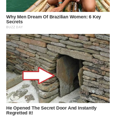
WAHANA
LISTRIK
WAHANA
TRAVEL
WAHANA
TV
WAHANANEWS
ID
WAHANANEWS
CO ID
WAHANANEWS
NET