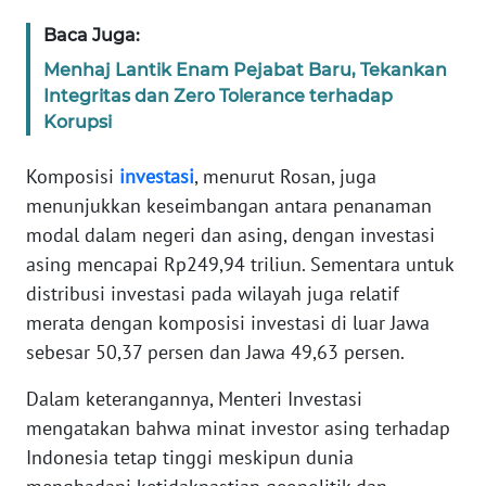
Baca Juga:
KARIR
Menhaj Lantik Enam Pejabat Baru, Tekankan
Integritas dan Zero Tolerance terhadap
DISCLAIMER
Korupsi
Wahana
Komposisi
investasi
, menurut Rosan, juga
News
menunjukkan keseimbangan antara penanaman
Regional
modal dalam negeri dan asing, dengan investasi
asing mencapai Rp249,94 triliun. Sementara untuk
WN
SUMUT
distribusi investasi pada wilayah juga relatif
merata dengan komposisi investasi di luar Jawa
WN
sebesar 50,37 persen dan Jawa 49,63 persen.
JAKARTA
Dalam keterangannya, Menteri Investasi
WN
mengatakan bahwa minat investor asing terhadap
JABAR
Indonesia tetap tinggi meskipun dunia