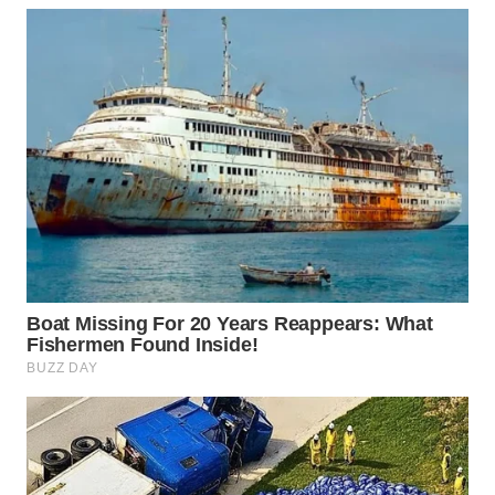
WN
PRIANGAN
TIMUR
WN
SEMARANG
WN
SOLO
WN
BOROBUDUR
WN
MADURA
WN
SURABAYA