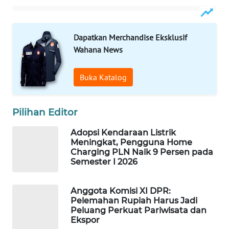
WAHANA
DESA
WISATA
Dapatkan Merchandise Eksklusif
Wahana News
LAPAK
WAHANA
Buka Katalog
Wahana
Network
Pilihan Editor
Adopsi Kendaraan Listrik
KONSUMEN
Meningkat, Pengguna Home
LISTRIK
Charging PLN Naik 9 Persen pada
Semester I 2026
MASYARAKAT
KELISTRIKAN
Anggota Komisi XI DPR:
Pelemahan Rupiah Harus Jadi
WALINKI
Peluang Perkuat Pariwisata dan
ID
Ekspor