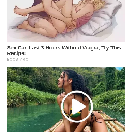
Wahana
Media
Group
WAHANA
NEWS
WAHANA
TANI
WAHANA
ADVOKAT
WAHANA
INFRASTRUKTUR
WAHANA
KONSUMEN