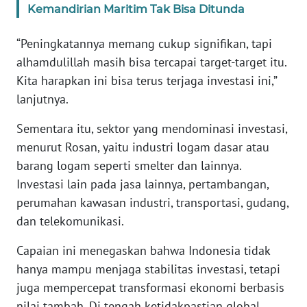
Kemandirian Maritim Tak Bisa Ditunda
WN
SERAMBI
“Peningkatannya memang cukup signifikan, tapi
alhamdulillah masih bisa tercapai target-target itu.
WN
Kita harapkan ini bisa terus terjaga investasi ini,”
JAMBI
lanjutnya.
WN
Sementara itu, sektor yang mendominasi investasi,
SULTRA
menurut Rosan, yaitu industri logam dasar atau
barang logam seperti smelter dan lainnya.
WN
Investasi lain pada jasa lainnya, pertambangan,
NTB
perumahan kawasan industri, transportasi, gudang,
dan telekomunikasi.
WN
SULTENG
Capaian ini menegaskan bahwa Indonesia tidak
hanya mampu menjaga stabilitas investasi, tetapi
WN
juga mempercepat transformasi ekonomi berbasis
SULBAR
nilai tambah. Di tengah ketidakpastian global,