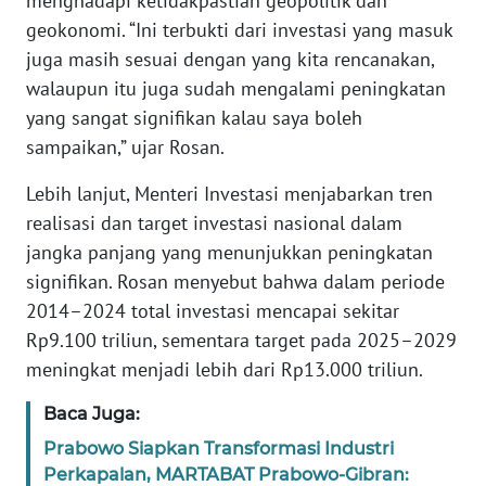
menghadapi ketidakpastian geopolitik dan
WN
geokonomi. “Ini terbukti dari investasi yang masuk
BANTEN
juga masih sesuai dengan yang kita rencanakan,
walaupun itu juga sudah mengalami peningkatan
WN
yang sangat signifikan kalau saya boleh
NTT
sampaikan,” ujar Rosan.
WN
Lebih lanjut, Menteri Investasi menjabarkan tren
KEPRI
realisasi dan target investasi nasional dalam
jangka panjang yang menunjukkan peningkatan
WN
signifikan. Rosan menyebut bahwa dalam periode
PAPUA
2014–2024 total investasi mencapai sekitar
Rp9.100 triliun, sementara target pada 2025–2029
WN
PAPUA
meningkat menjadi lebih dari Rp13.000 triliun.
BARAT
Baca Juga:
WN
Prabowo Siapkan Transformasi Industri
RIAU
Perkapalan, MARTABAT Prabowo-Gibran: