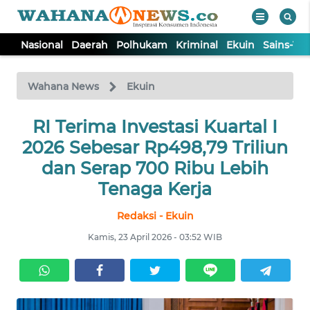
Nasional
Daerah
Polhukam
Kriminal
Ekuin
Sains-Te
WAHANA
Tutup
TV
Wahana News
Ekuin
NASIONAL
RI Terima Investasi Kuartal I
2026 Sebesar Rp498,79 Triliun
DAERAH
dan Serap 700 Ribu Lebih
Tenaga Kerja
POLHUKAM
Redaksi - Ekuin
Kamis, 23 April 2026 - 03:52 WIB
KRIMINAL
EKUIN