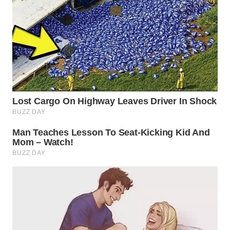
WN
NATUNA
WN
BINTAN
WN
MANDALIKA
WN
LIKUPANG
WN
LABUANBAJO
WN
BORNEO