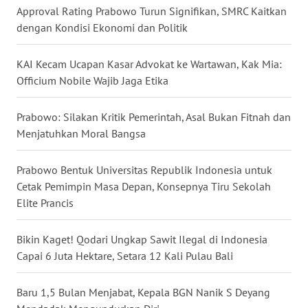
Approval Rating Prabowo Turun Signifikan, SMRC Kaitkan
WN
dengan Kondisi Ekonomi dan Politik
KALTARA
KAI Kecam Ucapan Kasar Advokat ke Wartawan, Kak Mia:
WN
Officium Nobile Wajib Jaga Etika
KALSEL
Prabowo: Silakan Kritik Pemerintah, Asal Bukan Fitnah dan
WN
KALTIM
Menjatuhkan Moral Bangsa
WN
Prabowo Bentuk Universitas Republik Indonesia untuk
SULSEL
Cetak Pemimpin Masa Depan, Konsepnya Tiru Sekolah
Elite Prancis
WN
GORONTALO
Bikin Kaget! Qodari Ungkap Sawit Ilegal di Indonesia
Capai 6 Juta Hektare, Setara 12 Kali Pulau Bali
WN
SULUT
Baru 1,5 Bulan Menjabat, Kepala BGN Nanik S Deyang