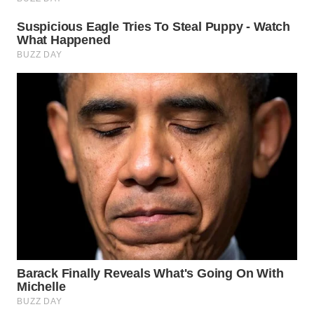
WN
INDRAMAYU
WN
KUNINGAN
WN
MAJALENGKA
WN
SUBANG
WN
SUKABUMI
WN
PURWAKARTA