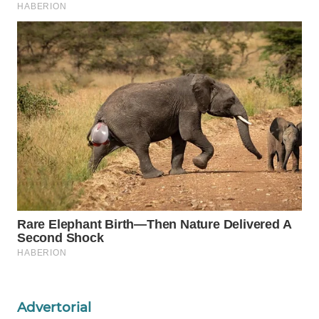
WAHANA
SPORT
WAHANA
UMKM
WAHANA
SELEB
WAHANA
PERSONA
WAHANA
OTOMOTIF
WAHANA
HEALTH
Advertorial