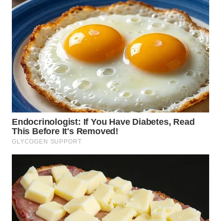
TAPANULI
TENGAH
WN DELI
SERDANG
WN
TEBING
TINGGI
WN
PAKPAK
WN
KARAWANG
WN
BEKASI