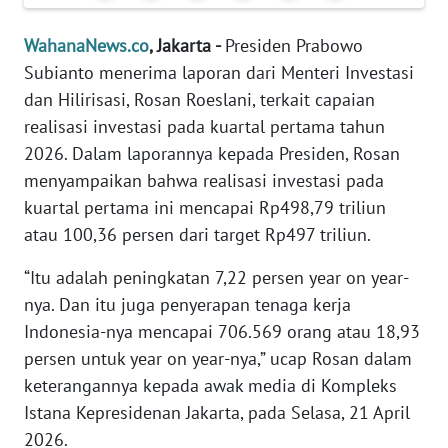
Informasi
WahanaNews.co
, Jakarta -
Presiden Prabowo
INDEKS
Subianto menerima laporan dari Menteri Investasi
BERITA
dan Hilirisasi, Rosan Roeslani, terkait capaian
realisasi investasi pada kuartal pertama tahun
KONTAK
KAMI
2026. Dalam laporannya kepada Presiden, Rosan
menyampaikan bahwa realisasi investasi pada
INFO
kuartal pertama ini mencapai Rp498,79 triliun
IKLAN
atau 100,36 persen dari target Rp497 triliun.
TENTANG
“Itu adalah peningkatan 7,22 persen year on year-
KAMI
nya. Dan itu juga penyerapan tenaga kerja
Indonesia-nya mencapai 706.569 orang atau 18,93
PEDOMAN
persen untuk year on year-nya,” ucap Rosan dalam
MEDIA
keterangannya kepada awak media di Kompleks
SIBER
Istana Kepresidenan Jakarta, pada Selasa, 21 April
2026.
REDAKSI