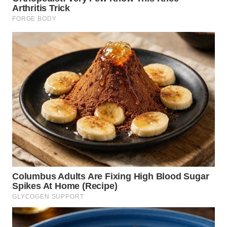
WN
TAPANULI
SELATAN
WN
TANJUNG
LESUNG
WN
KARO
WN
SIMALUNGUN
WN
LABUHANBATU
WN