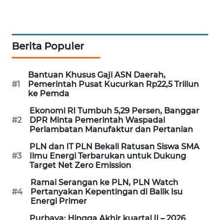
KARING
NEWS
JURNAL
Berita Populer
MARITIM
Bantuan Khusus Gaji ASN Daerah,
HUMBANG
#1
Pemerintah Pusat Kucurkan Rp22,5 Triliun
NEWS
ke Pemda
Ekonomi RI Tumbuh 5,29 Persen, Banggar
GARONGGANG
#2
DPR Minta Pemerintah Waspadai
NEWS
Perlambatan Manufaktur dan Pertanian
PLN dan IT PLN Bekali Ratusan Siswa SMA
FISUELRI
#3
Ilmu Energi Terbarukan untuk Dukung
ID
Target Net Zero Emission
Ramai Serangan ke PLN, PLN Watch
ENERGI
#4
Pertanyakan Kepentingan di Balik Isu
NEWS
Energi Primer
Purbaya: Hingga Akhir kuartal II – 2026