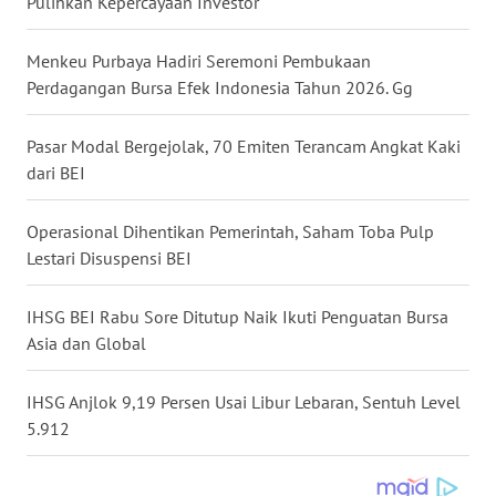
Pulihkan Kepercayaan Investor
WN
MALUKU
Menkeu Purbaya Hadiri Seremoni Pembukaan
Perdagangan Bursa Efek Indonesia Tahun 2026. Gg
WN
MALUT
Pasar Modal Bergejolak, 70 Emiten Terancam Angkat Kaki
dari BEI
WN
DAIRI
Operasional Dihentikan Pemerintah, Saham Toba Pulp
Lestari Disuspensi BEI
WN
DANAU
TOBA
IHSG BEI Rabu Sore Ditutup Naik Ikuti Penguatan Bursa
Asia dan Global
WN
NIAS
IHSG Anjlok 9,19 Persen Usai Libur Lebaran, Sentuh Level
5.912
WN
LANGKAT