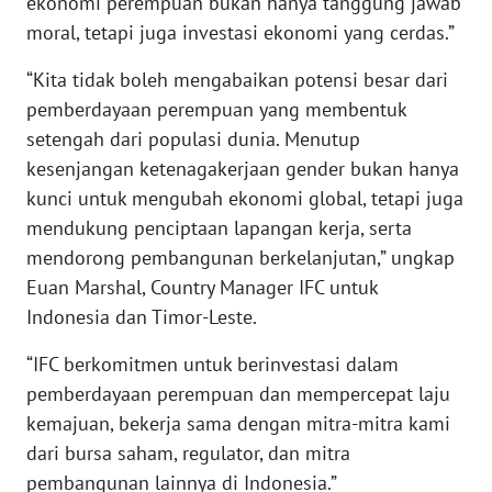
ekonomi perempuan bukan hanya tanggung jawab
moral, tetapi juga investasi ekonomi yang cerdas.”
WN
BABEL
“Kita tidak boleh mengabaikan potensi besar dari
pemberdayaan perempuan yang membentuk
WN
SUMBAR
setengah dari populasi dunia. Menutup
kesenjangan ketenagakerjaan gender bukan hanya
WN
kunci untuk mengubah ekonomi global, tetapi juga
SUMSEL
mendukung penciptaan lapangan kerja, serta
mendorong pembangunan berkelanjutan,” ungkap
WN
Euan Marshal, Country Manager IFC untuk
BENGKULU
Indonesia dan Timor-Leste.
WN
“IFC berkomitmen untuk berinvestasi dalam
LAMPUNG
pemberdayaan perempuan dan mempercepat laju
kemajuan, bekerja sama dengan mitra-mitra kami
WN
dari bursa saham, regulator, dan mitra
JATENG
pembangunan lainnya di Indonesia.”