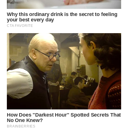
WN
NATUNA
WN
BINTAN
WN
MANDALIKA
WN
LIKUPANG
WN
LABUANBAJO
WN
BORNEO