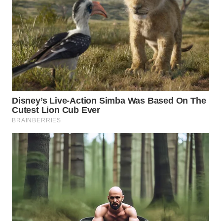
WAHANA
LISTRIK
WAHANA
TRAVEL
WAHANA
TV
WAHANANEWS
ID
WAHANANEWS
CO ID
WAHANANEWS
NET