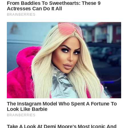
WAHANA
DESA
WISATA
LAPAK
WAHANA
Wahana
Network
KONSUMEN
LISTRIK
MASYARAKAT
KELISTRIKAN
WALINKI
ID