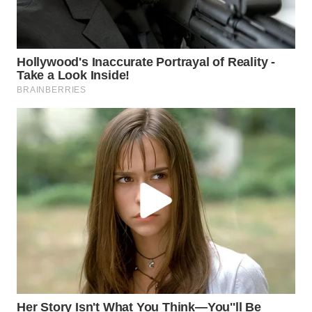
WN
BOGOR
WN
DEPOK
WN
TAPANULI
UTARA
WN
SAMOSIR
WN
PADANG
LAWAS