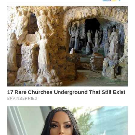
WN
TAPANULI
SELATAN
WN
TANJUNG
LESUNG
WN
KARO
WN
SIMALUNGUN
WN
LABUHANBATU
WN