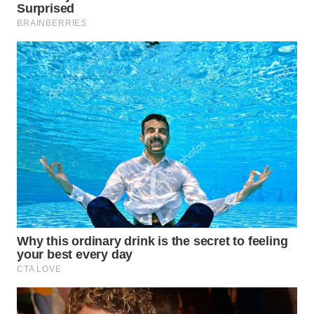
WN
SUMEDANG
WN
CIANJUR
WN
KEPULAUAN
SERIBU
WN
TANGERANG
WN
BINJAI
WN
CIREBON