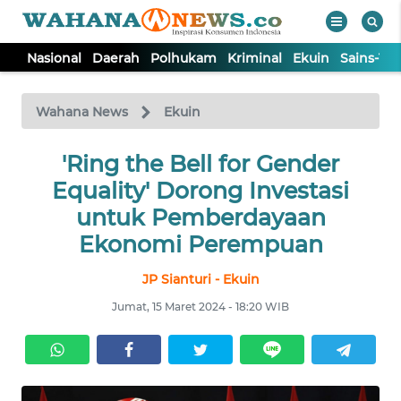
Nasional
Daerah
Polhukam
Kriminal
Ekuin
Sains-Te
WAHANA
Tutup
TV
Wahana News
Ekuin
NASIONAL
'Ring the Bell for Gender
Equality' Dorong Investasi
DAERAH
untuk Pemberdayaan
Ekonomi Perempuan
POLHUKAM
JP Sianturi - Ekuin
Jumat, 15 Maret 2024 - 18:20 WIB
KRIMINAL
EKUIN