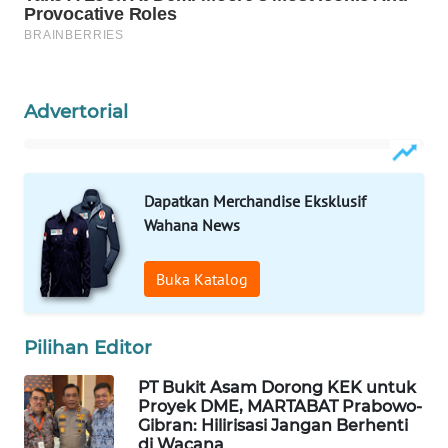
MAWAKA
ID
MARTABAT
Advertorial
NET
PLN
Dapatkan Merchandise Eksklusif
WATCH
Wahana News
MKLI
Buka Katalog
LPKKI
Pilihan Editor
LKKI
PT Bukit Asam Dorong KEK untuk
Proyek DME, MARTABAT Prabowo-
KOPEKLIN
Gibran: Hilirisasi Jangan Berhenti
di Wacana