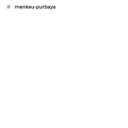
SONYA
#
menkeu-purbaya
ASA
NEWS