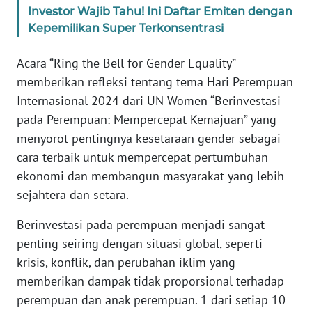
Investor Wajib Tahu! Ini Daftar Emiten dengan
Kepemilikan Super Terkonsentrasi
KARIR
Acara “Ring the Bell for Gender Equality”
DISCLAIMER
memberikan refleksi tentang tema Hari Perempuan
Internasional 2024 dari UN Women “Berinvestasi
Wahana
pada Perempuan: Mempercepat Kemajuan” yang
News
Regional
menyorot pentingnya kesetaraan gender sebagai
cara terbaik untuk mempercepat pertumbuhan
WN
ekonomi dan membangun masyarakat yang lebih
SUMUT
sejahtera dan setara.
WN
Berinvestasi pada perempuan menjadi sangat
JAKARTA
penting seiring dengan situasi global, seperti
krisis, konflik, dan perubahan iklim yang
WN
memberikan dampak tidak proporsional terhadap
JABAR
perempuan dan anak perempuan. 1 dari setiap 10