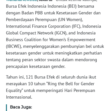
Informasi
Bursa Efek Indonesia Indonesia (BEI) bersama
dengan Badan PBB untuk Kesetaraan Gender dan
INDEKS
BERITA
Pemberdayaan Perempuan (UN Women),
International Finance Corporation (IFC), Indonesia
KONTAK
Global Compact Network (IGCN), and Indonesia
KAMI
Business Coalition for Women’s Empowerment
(IBCWE), menyelenggarakan pembunyian bel untuk
INFO
kesetaraan gender untuk meningkatkan perhatian
IKLAN
tentang peran sektor swasta dalam mendorong
pencapaian kesetaraan gender.
TENTANG
KAMI
Tahun ini, 121 Bursa Efek di seluruh dunia ikut
merayakan 10 tahun “Ring the Bell for Gender
PEDOMAN
Equality” untuk memperingati Hari Perempuan
MEDIA
SIBER
Internasional.
Baca Juga:
REDAKSI