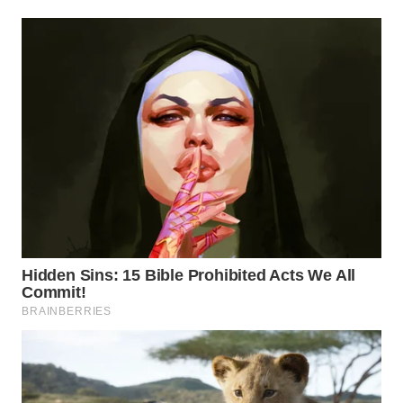
Wahana
Media
Group
WAHANA
NEWS
WAHANA
TANI
WAHANA
ADVOKAT
WAHANA
INFRASTRUKTUR
WAHANA
KONSUMEN