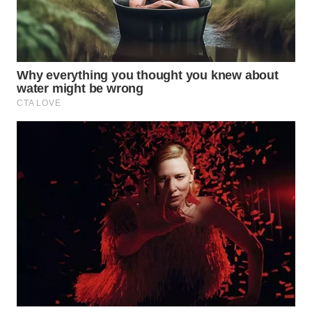
WAHANA
SPORT
WAHANA
UMKM
WAHANA
SELEB
WAHANA
PERSONA
WAHANA
OTOMOTIF
WAHANA
HEALTH