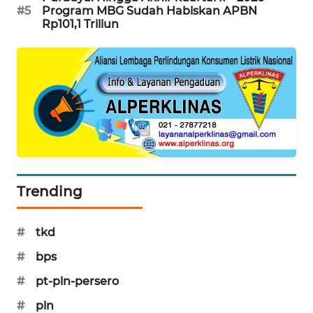
CILEUNGSI
#5
Program MBG Sudah Habiskan APBN
NEWS
Rp101,1 Triliun
BERKAT
NEWS
BERAMPU
NEWS
ANUGERAH
NEWS
Trending
AKHLAK
ID
#
tkd
#
bps
PERAPKI
NEWS
#
pt-pln-persero
#
pln