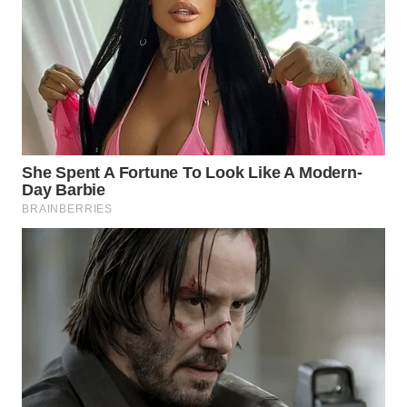
TAPANULI
TENGAH
WN DELI
SERDANG
WN
TEBING
TINGGI
WN
PAKPAK
WN
KARAWANG
WN
BEKASI