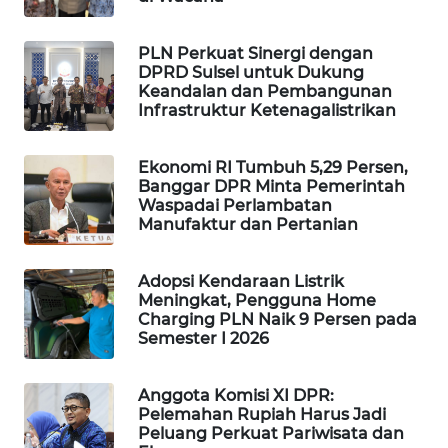
PORTAL
KONSUMEN
PLN Perkuat Sinergi dengan
DPRD Sulsel untuk Dukung
Keandalan dan Pembangunan
FORWAMKI
Infrastruktur Ketenagalistrikan
ALPERKLINAS
Ekonomi RI Tumbuh 5,29 Persen,
Banggar DPR Minta Pemerintah
FORJASIDA
Waspadai Perlambatan
Manufaktur dan Pertanian
TAMBANG
NEWS
Adopsi Kendaraan Listrik
Meningkat, Pengguna Home
Charging PLN Naik 9 Persen pada
SITUNGIR
Semester I 2026
NEWS
Anggota Komisi XI DPR:
SIDIKALANG
Pelemahan Rupiah Harus Jadi
NEWS
Peluang Perkuat Pariwisata dan