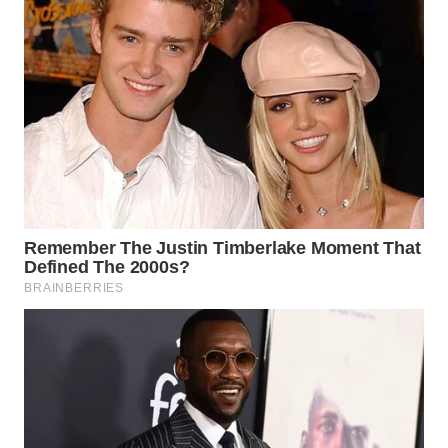
WN
INDRAMAYU
WN
KUNINGAN
WN
MAJALENGKA
WN
SUBANG
WN
SUKABUMI
WN
PURWAKARTA