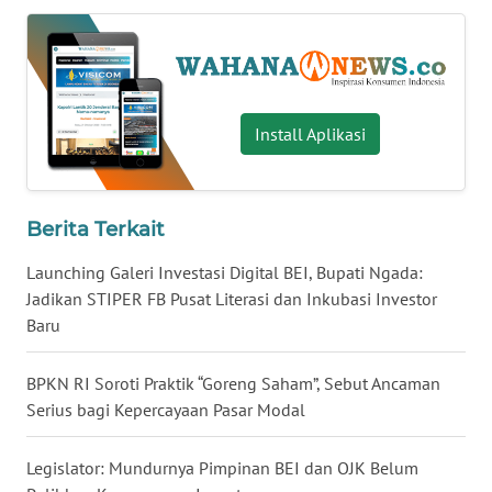
WN
KALTARA
WN
KALSEL
Install Aplikasi
WN
KALTIM
Berita Terkait
WN
Launching Galeri Investasi Digital BEI, Bupati Ngada:
SULSEL
Jadikan STIPER FB Pusat Literasi dan Inkubasi Investor
Baru
WN
GORONTALO
BPKN RI Soroti Praktik “Goreng Saham”, Sebut Ancaman
Serius bagi Kepercayaan Pasar Modal
WN
SULUT
Legislator: Mundurnya Pimpinan BEI dan OJK Belum