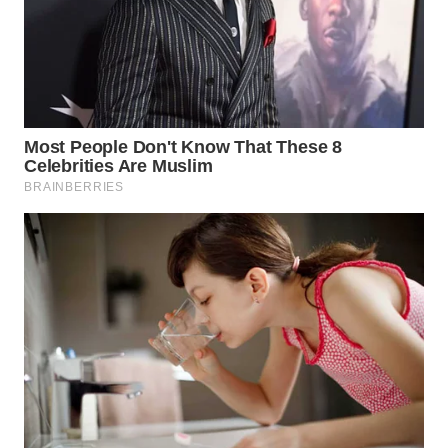
WN
PRIANGAN
TIMUR
WN
SEMARANG
WN
SOLO
WN
BOROBUDUR
WN
MADURA
WN
SURABAYA