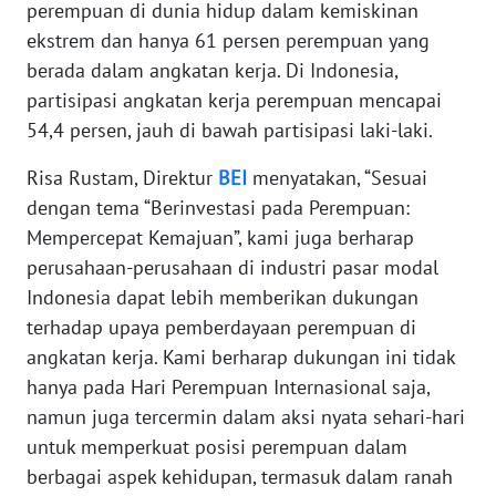
perempuan di dunia hidup dalam kemiskinan
WN
ekstrem dan hanya 61 persen perempuan yang
BANTEN
berada dalam angkatan kerja. Di Indonesia,
partisipasi angkatan kerja perempuan mencapai
WN
NTT
54,4 persen, jauh di bawah partisipasi laki-laki.
Risa Rustam, Direktur
BEI
menyatakan, “Sesuai
WN
KEPRI
dengan tema “Berinvestasi pada Perempuan:
Mempercepat Kemajuan”, kami juga berharap
WN
perusahaan-perusahaan di industri pasar modal
PAPUA
Indonesia dapat lebih memberikan dukungan
terhadap upaya pemberdayaan perempuan di
WN
angkatan kerja. Kami berharap dukungan ini tidak
PAPUA
hanya pada Hari Perempuan Internasional saja,
BARAT
namun juga tercermin dalam aksi nyata sehari-hari
untuk memperkuat posisi perempuan dalam
WN
RIAU
berbagai aspek kehidupan, termasuk dalam ranah