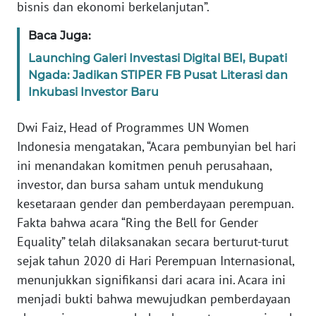
bisnis dan ekonomi berkelanjutan”.
WN
Baca Juga:
SERAMBI
Launching Galeri Investasi Digital BEI, Bupati
Ngada: Jadikan STIPER FB Pusat Literasi dan
WN
JAMBI
Inkubasi Investor Baru
Dwi Faiz, Head of Programmes UN Women
WN
SULTRA
Indonesia mengatakan, “Acara pembunyian bel hari
ini menandakan komitmen penuh perusahaan,
WN
investor, dan bursa saham untuk mendukung
NTB
kesetaraan gender dan pemberdayaan perempuan.
Fakta bahwa acara “Ring the Bell for Gender
WN
Equality” telah dilaksanakan secara berturut-turut
SULTENG
sejak tahun 2020 di Hari Perempuan Internasional,
menunjukkan signifikansi dari acara ini. Acara ini
WN
menjadi bukti bahwa mewujudkan pemberdayaan
SULBAR