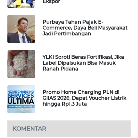
Ekspor
SIBARAGAS
NEWS
Purbaya Tahan Pajak E-
Commerce, Daya Beli Masyarakat
METRO
Jadi Pertimbangan
SIANTAR
NEWS
YLKI Soroti Beras Fortifikasi, Jika
METRO
Label Dipalsukan Bisa Masuk
MEDAN
Ranah Pidana
NEWS
METRO
Promo Home Charging PLN di
JAKARTA
GIIAS 2026, Dapat Voucher Listrik
NEWS
hingga Rp1,3 Juta
KRT
NEWS
KOMENTAR