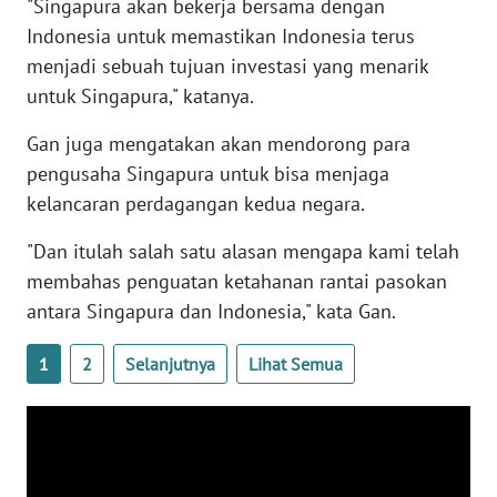
"Singapura akan bekerja bersama dengan
WN
Indonesia untuk memastikan Indonesia terus
BANTEN
menjadi sebuah tujuan investasi yang menarik
untuk Singapura," katanya.
WN
NTT
Gan juga mengatakan akan mendorong para
pengusaha Singapura untuk bisa menjaga
WN
kelancaran perdagangan kedua negara.
KEPRI
"Dan itulah salah satu alasan mengapa kami telah
WN
membahas penguatan ketahanan rantai pasokan
PAPUA
antara Singapura dan Indonesia," kata Gan.
WN
1
2
Selanjutnya
Lihat Semua
PAPUA
BARAT
WN
RIAU