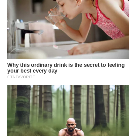
WN
NATUNA
WN
BINTAN
WN
MANDALIKA
WN
LIKUPANG
WN
LABUANBAJO
WN
BORNEO