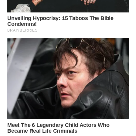
WN
INDRAMAYU
WN
KUNINGAN
WN
MAJALENGKA
WN
SUBANG
WN
SUKABUMI
WN
PURWAKARTA