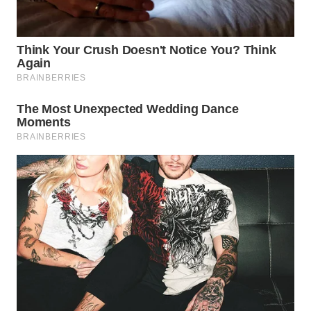
WN
SUMEDANG
WN
CIANJUR
WN
KEPULAUAN
SERIBU
WN
TANGERANG
WN
BINJAI
WN
CIREBON