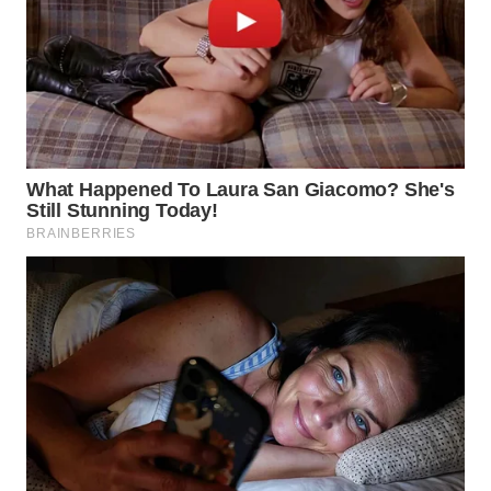
WN
BOGOR
WN
DEPOK
WN
TAPANULI
UTARA
WN
SAMOSIR
WN
PADANG
LAWAS