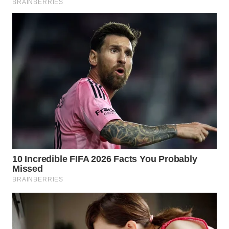
WN
PRIANGAN
TIMUR
WN
SEMARANG
WN
SOLO
WN
BOROBUDUR
WN
MADURA
WN
SURABAYA