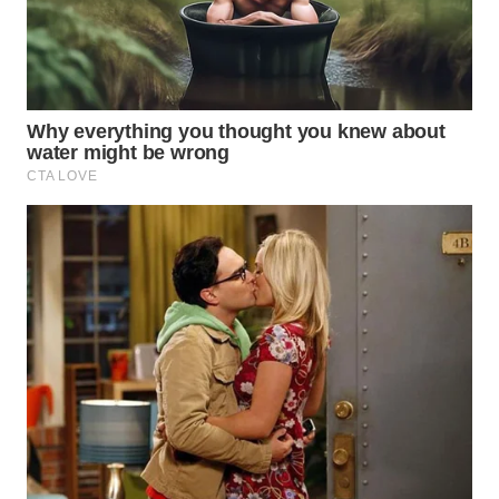
Wahana
Media
Group
WAHANA
NEWS
WAHANA
TANI
WAHANA
ADVOKAT
WAHANA
INFRASTRUKTUR
WAHANA
KONSUMEN