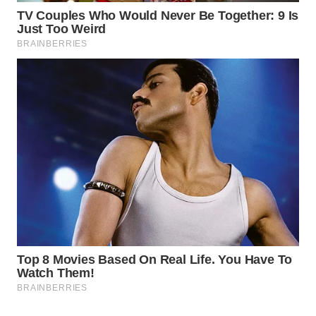
WAHANA
LISTRIK
WAHANA
TRAVEL
WAHANA
TV
WAHANANEWS
ID
WAHANANEWS
CO ID
WAHANANEWS
NET