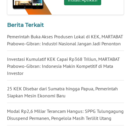
WN
BABEL
Berita Terkait
WN
SUMBAR
Pemerintah Buka Akses Produsen Lokal di KEK, MARTABAT
Prabowo-Gibran: Industri Nasional Jangan Jadi Penonton
WN
SUMSEL
Investasi Kumulatif KEK Capai Rp368 Triliun, MARTABAT
Prabowo-Gibran: Indonesia Makin Kompetitif di Mata
Investor
WN
BENGKULU
25 KEK Disebar dari Sumatra hingga Papua, Pemerintah
WN
Siapkan Mesin Ekonomi Baru
LAMPUNG
Modal Rp2,6 Miliar Terancam Hangus: SPPG Tulungagung
WN
Disuspend Permanen, Pengelola Masih Terlilit Utang
JATENG