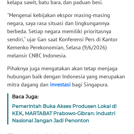
kelapa sawit, batu bara, dan paduan besi.
KARIR
"Mengenai kebijakan ekspor masing-masing
negara, saya rasa situasi dan lingkungannya
DISCLAIMER
berbeda. Setiap negara memiliki prioritasnya
sendiri," ujar Gan saat Konferensi Pers di Kantor
Wahana
Kemenko Perekonomian, Selasa (9/6/2026)
News
melansir CNBC Indonesia.
Regional
Pihaknya juga mengatakan akan tetap menjaga
WN
hubungan baik dengan Indonesia yang merupakan
SUMUT
mitra dagang dan
investasi
bagi Singapura.
WN
Baca Juga:
JAKARTA
Pemerintah Buka Akses Produsen Lokal di
KEK, MARTABAT Prabowo-Gibran: Industri
WN
Nasional Jangan Jadi Penonton
JABAR