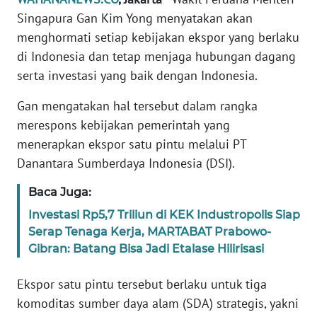
Informasi
Singapura Gan Kim Yong menyatakan akan
menghormati setiap kebijakan ekspor yang berlaku
INDEKS
BERITA
di Indonesia dan tetap menjaga hubungan dagang
serta investasi yang baik dengan Indonesia.
KONTAK
KAMI
Gan mengatakan hal tersebut dalam rangka
merespons kebijakan pemerintah yang
INFO
menerapkan ekspor satu pintu melalui PT
IKLAN
Danantara Sumberdaya Indonesia (DSI).
Baca Juga:
TENTANG
KAMI
Investasi Rp5,7 Triliun di KEK Industropolis Siap
Serap Tenaga Kerja, MARTABAT Prabowo-
PEDOMAN
Gibran: Batang Bisa Jadi Etalase Hilirisasi
MEDIA
SIBER
Ekspor satu pintu tersebut berlaku untuk tiga
komoditas sumber daya alam (SDA) strategis, yakni
REDAKSI