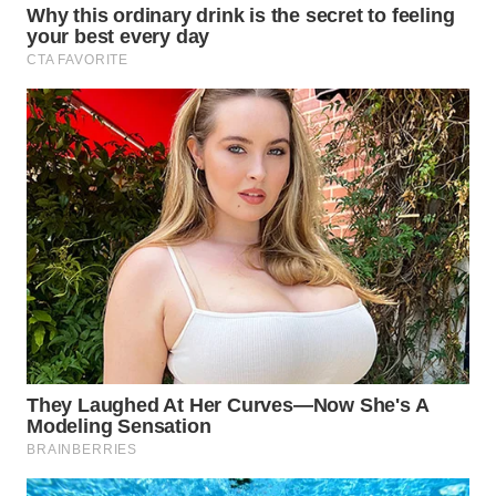
WN
TAPANULI
SELATAN
WN
TANJUNG
LESUNG
WN
KARO
WN
SIMALUNGUN
WN
LABUHANBATU
WN