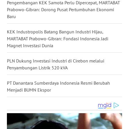
Pengembangan KEK Samota Perlu Dipercepat, MARTABAT
WN
Prabowo-Gibran: Dorong Pusat Pertumbuhan Ekonomi
NUSANTARA
Baru
WN
KEK Industropolis Batang Bangun Industri Hijau,
JOGJA
MARTABAT Prabowo-Gibran: Fondasi Indonesia Jadi
Magnet Investasi Dunia
WN
JATIM
PLN Dukung Investasi Industri di Cirebon melalui
Penyambungan Listrik 520 kVA
WN
BALI
PT Danantara Sumberdaya Indonesia Resmi Berubah
Menjadi BUMN Ekspor
WN
KALBAR
WN
KALTENG