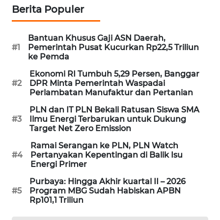
Berita Populer
PORTAL
KONSUMEN
Bantuan Khusus Gaji ASN Daerah,
FORWAMKI
#1
Pemerintah Pusat Kucurkan Rp22,5 Triliun
ke Pemda
ALPERKLINAS
Ekonomi RI Tumbuh 5,29 Persen, Banggar
#2
DPR Minta Pemerintah Waspadai
Perlambatan Manufaktur dan Pertanian
FORJASIDA
PLN dan IT PLN Bekali Ratusan Siswa SMA
#3
Ilmu Energi Terbarukan untuk Dukung
TAMBANG
Target Net Zero Emission
NEWS
Ramai Serangan ke PLN, PLN Watch
#4
Pertanyakan Kepentingan di Balik Isu
SITUNGIR
Energi Primer
NEWS
Purbaya: Hingga Akhir kuartal II – 2026
#5
Program MBG Sudah Habiskan APBN
SIDIKALANG
Rp101,1 Triliun
NEWS