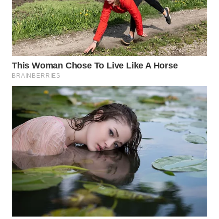
WN
MALUKU
WN
MALUT
WN
DAIRI
WN
DANAU
TOBA
WN
NIAS
WN
LANGKAT