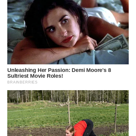
WN
KALTARA
WN
KALSEL
WN
KALTIM
WN
SULSEL
WN
GORONTALO
WN
SULUT