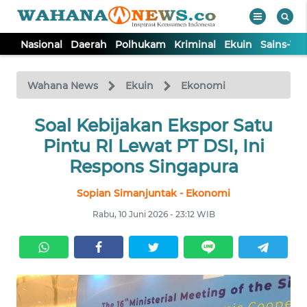
Nasional
Daerah
Polhukam
Kriminal
Ekuin
Sains-Te
WAHANA
Tutup
TV
Wahana News
Ekuin
Ekonomi
NASIONAL
Soal Kebijakan Ekspor Satu
Pintu RI Lewat PT DSI, Ini
DAERAH
Respons Singapura
Sopian Simanjuntak - Ekonomi
POLHUKAM
Rabu, 10 Juni 2026 - 23:12 WIB
KRIMINAL
EKUIN