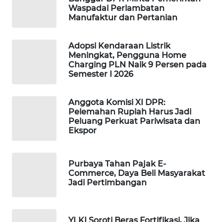
Waspadai Perlambatan
WAHANA
Manufaktur dan Pertanian
DESA
WISATA
Adopsi Kendaraan Listrik
Meningkat, Pengguna Home
LAPAK
Charging PLN Naik 9 Persen pada
WAHANA
Semester I 2026
Wahana
Anggota Komisi XI DPR:
Network
Pelemahan Rupiah Harus Jadi
Peluang Perkuat Pariwisata dan
KONSUMEN
Ekspor
LISTRIK
Purbaya Tahan Pajak E-
MASYARAKAT
Commerce, Daya Beli Masyarakat
KELISTRIKAN
Jadi Pertimbangan
WALINKI
ID
YLKI Soroti Beras Fortifikasi, Jika