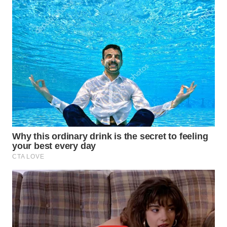
TAPANULI
TENGAH
WN DELI
SERDANG
WN
TEBING
TINGGI
WN
PAKPAK
WN
KARAWANG
WN
BEKASI