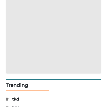
SIBARAGAS
NEWS
METRO
SIANTAR
NEWS
METRO
MEDAN
NEWS
METRO
JAKARTA
NEWS
Trending
KRT
NEWS
#
tkd