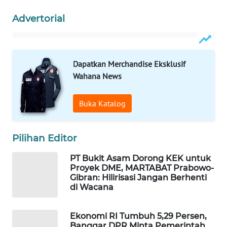
WAHANA
Advertorial
SPORT
WAHANA
UMKM
Dapatkan Merchandise Eksklusif
Wahana News
WAHANA
SELEB
Buka Katalog
WAHANA
PERSONA
Pilihan Editor
PT Bukit Asam Dorong KEK untuk
WAHANA
Proyek DME, MARTABAT Prabowo-
OTOMOTIF
Gibran: Hilirisasi Jangan Berhenti
di Wacana
WAHANA
HEALTH
Ekonomi RI Tumbuh 5,29 Persen,
Banggar DPR Minta Pemerintah