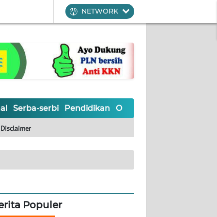
NETWORK
al
Serba-serbi
Pendidikan
Olahraga
Opini
Editoria
Disclaimer
erita Populer