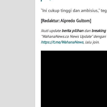
SERAMBI
"Ini cukup tinggi dan ambisius," teg
WN
[Redaktur: Alpredo Gultom]
JAMBI
Ikuti update
berita pilihan
dan
breaking
WN
"WahanaNews.co News Update" dengan ins
SULTRA
https://t.me/WahanaNews
, lalu join.
WN
NTB
WN
SULTENG
WN
SULBAR
WN