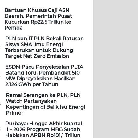
Bantuan Khusus Gaji ASN
Daerah, Pemerintah Pusat
Kucurkan Rp22,5 Triliun ke
Pemda
PLN dan IT PLN Bekali Ratusan
Siswa SMA Ilmu Energi
2
Terbarukan untuk Dukung
Target Net Zero Emission
ESDM Pacu Penyelesaian PLTA
Batang Toru, Pembangkit 510
3
MW Diproyeksikan Hasilkan
2.124 GWh per Tahun
Ramai Serangan ke PLN, PLN
Watch Pertanyakan
4
Kepentingan di Balik Isu Energi
Primer
Purbaya: Hingga Akhir kuartal
5
II – 2026 Program MBG Sudah
Habiskan APBN Rp101,1 Triliun