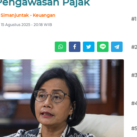
Pengawasan Pajak
 Simanjuntak - Keuangan
#1
 15 Agustus 2025 - 20:18 WIB
#
#
#
#