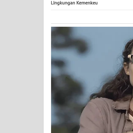
KALTARA
Lingkungan Kemenkeu
WN
KALSEL
WN
KALTIM
WN
SULSEL
WN
GORONTALO
WN
SULUT
WN
MALUKU