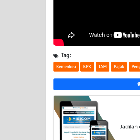
BABEL
WN
SUMBAR
WN
SUMSEL
Tag:
WN
Kemenkeu
KPK
LSM
Pajak
Pen
BENGKULU
WN
LAMPUNG
WN
JATENG
Jadilah
WN