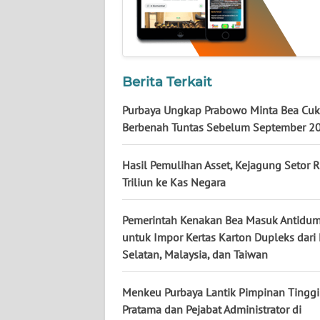
NUSANTARA
WN
JOGJA
Berita Terkait
WN
Purbaya Ungkap Prabowo Minta Bea Cuk
JATIM
Berbenah Tuntas Sebelum September 2
WN
BALI
Hasil Pemulihan Asset, Kejagung Setor 
Triliun ke Kas Negara
WN
KALBAR
Pemerintah Kenakan Bea Masuk Antidu
untuk Impor Kertas Karton Dupleks dari
Selatan, Malaysia, dan Taiwan
WN
KALTENG
Menkeu Purbaya Lantik Pimpinan Tinggi
WN
Pratama dan Pejabat Administrator di