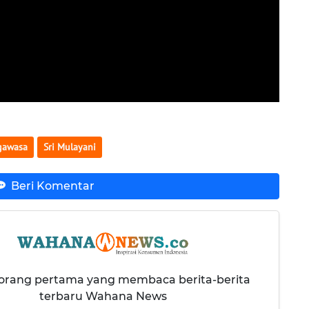
gawasa
Sri Mulayani
Beri Komentar
 orang pertama yang membaca berita-berita
terbaru Wahana News