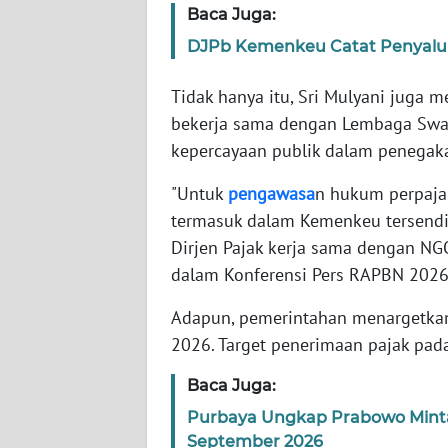
Baca Juga:
DJPb Kemenkeu Catat Penyalura
WN
NTT
Tidak hanya itu, Sri Mulyani juga 
bekerja sama dengan Lembaga Swa
WN
KEPRI
kepercayaan publik dalam penegak
"Untuk
pengawasa
n hukum perpaja
WN
termasuk dalam Kemenkeu tersendir
PAPUA
Dirjen Pajak kerja sama dengan NGO
dalam Konferensi Pers RAPBN 2026
WN
PAPUA
BARAT
Adapun, pemerintahan menargetkan 
2026. Target penerimaan pajak pada
WN
Baca Juga:
RIAU
Purbaya Ungkap Prabowo Mint
September 2026
WN