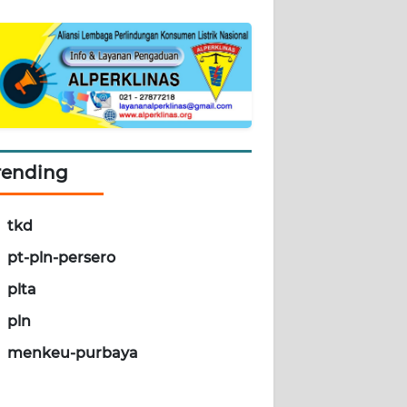
rending
tkd
pt-pln-persero
plta
pln
menkeu-purbaya