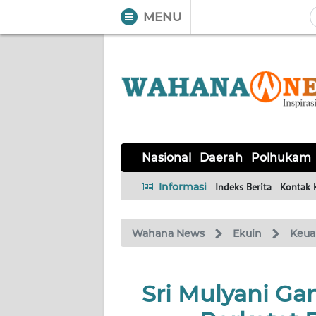
MENU
WAHANA
Tutup
TV
NASIONAL
DAERAH
POLHUKAM
KRIMINAL
EKUIN
SAINS-
KESEHATAN
INTERNASIONAL
Nasional
Daerah
Polhukam
TEKNO
Informasi
Indeks Berita
Kontak 
SERBA-
PENDIDIKAN
OLAHRAGA
OPINI
SERBI
Wahana News
Ekuin
Keua
EDITORIAL
Sri Mulyani G
Informasi