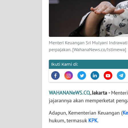
KARIR
DISCLAIMER
Wahana
News
Menteri Keuangan Sri Mulyani Indrawa
Regional
perpajakan. [WahanaNews.co/Istimewa]
WN
SUMUT
Ikuti Kami di:
WN
JAKARTA
WAHANANeWS.CO
, Jakarta -
Menteri
jajarannya akan memperketat peng
WN
JABAR
Adapun, Kementerian Keuangan (
K
hukum, termasuk
KPK
.
WN
BANTEN