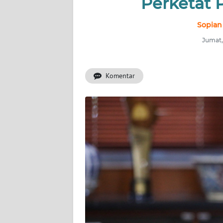
Perketat 
INDEKS
BERITA
Sopian
Jumat,
KONTAK
KAMI
Komentar
INFO
IKLAN
TENTANG
KAMI
PEDOMAN
MEDIA
SIBER
REDAKSI