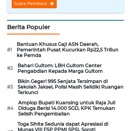
Suara Pembaca
WN
NUSANTARA
Berita Populer
WN
JOGJA
Bantuan Khusus Gaji ASN Daerah,
#1
Pemerintah Pusat Kucurkan Rp22,5 Triliun
WN
ke Pemda
JATIM
Bahari Gultom: LBH Gultom Center
#2
Pengabdian Kepada Marga Gultom
WN
BALI
Bikin Geger! 995 Senjata Tersimpan di
#3
Sekolah Jaksel, Polisi Masih Selidiki Ruangan
Terkunci
WN
KALBAR
Amplop Bupati Kuansing untuk Raja Juli
#4
Diduga Berisi 14.000 SGD, KPK Temukan
Selisih Pengembalian
WN
KALTENG
Toga Sihite Sedunia dapat Apresiasi di
Munas VIII FSP PPMI SPSI, Soroti