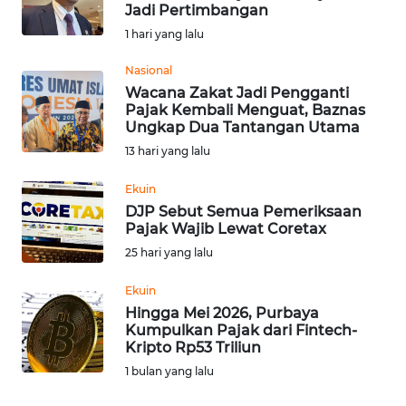
SAINS-TEKNO
Jadi Pertimbangan
1 hari yang lalu
KESEHATAN
Nasional
Wacana Zakat Jadi Pengganti
Pajak Kembali Menguat, Baznas
INTERNASIONAL
Ungkap Dua Tantangan Utama
13 hari yang lalu
SERBA-SERBI
Ekuin
DJP Sebut Semua Pemeriksaan
PENDIDIKAN
Pajak Wajib Lewat Coretax
25 hari yang lalu
OLAHRAGA
Ekuin
Hingga Mei 2026, Purbaya
OPINI
Kumpulkan Pajak dari Fintech-
Kripto Rp53 Triliun
EDITORIAL
1 bulan yang lalu