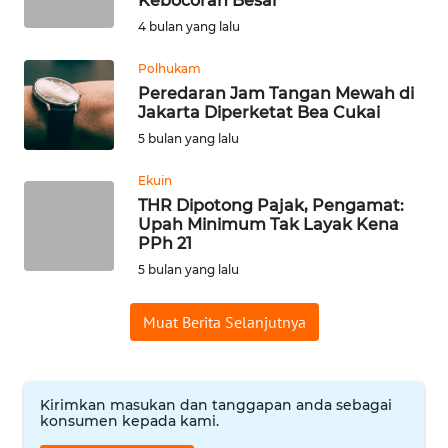
Kebocoran Besar
4 bulan yang lalu
WN
BABEL
Polhukam
Peredaran Jam Tangan Mewah di
WN
Jakarta Diperketat Bea Cukai
SUMBAR
5 bulan yang lalu
WN
Ekuin
SUMSEL
THR Dipotong Pajak, Pengamat:
Upah Minimum Tak Layak Kena
PPh 21
WN
5 bulan yang lalu
BENGKULU
Muat Berita Selanjutnya
WN
LAMPUNG
WN
Kirimkan masukan dan tanggapan anda sebagai
JATENG
konsumen kepada kami.