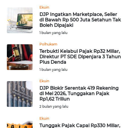
Informasi
Ekuin
DJP Ingatkan Marketplace, Seller
INDEKS
di Bawah Rp 500 Juta Setahun Tak
BERITA
Boleh Dipajaki
1 bulan yang lalu
KONTAK
KAMI
Polhukam
Terbukti Kelabui Pajak Rp32 Miliar,
Direktur PT SDE Dipenjara 3 Tahun
INFO
Plus Denda
IKLAN
1 bulan yang lalu
TENTANG
Ekuin
KAMI
DJP Blokir Serentak 419 Rekening
di Mei 2026, Tunggakan Pajak
Rp1,62 Triliun
PEDOMAN
MEDIA
2 bulan yang lalu
SIBER
Ekuin
Tunggak Pajak Capai Rp330 Miliar,
REDAKSI