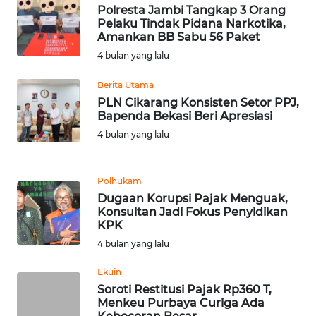
Polresta Jambi Tangkap 3 Orang
Pelaku Tindak Pidana Narkotika,
WN
Amankan BB Sabu 56 Paket
SERAMBI
4 bulan yang lalu
WN
Berita Utama
JAMBI
PLN Cikarang Konsisten Setor PPJ,
Bapenda Bekasi Beri Apresiasi
WN
4 bulan yang lalu
SULTRA
WN
Polhukam
NTB
Dugaan Korupsi Pajak Menguak,
Konsultan Jadi Fokus Penyidikan
KPK
WN
4 bulan yang lalu
SULTENG
Ekuin
WN
Soroti Restitusi Pajak Rp360 T,
SULBAR
Menkeu Purbaya Curiga Ada