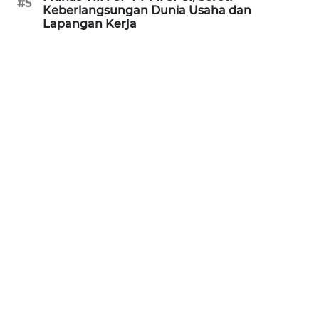
#5
Keberlangsungan Dunia Usaha dan
WN
Lapangan Kerja
KALTARA
WN
KALSEL
WN
KALTIM
WN
SULSEL
WN
GORONTALO
WN
SULUT