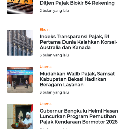
Ditjen Pajak Blokir 84 Rekening
2 bulan yang lalu
KARIR
DISCLAIMER
Ekuin
Indeks Transparansi Pajak, RI
Pertama Dunia Kalahkan Korsel-
Wahana
Australia dan Kanada
News
Regional
3 bulan yang lalu
Utama
WN
Mudahkan Wajib Pajak, Samsat
SUMUT
Kabupaten Bekasi Hadirkan
Beragam Layanan
WN
3 bulan yang lalu
JAKARTA
Utama
Gubernur Bengkulu Helmi Hasan
WN
Luncurkan Program Pemutihan
JABAR
Pajak Kendaraan Bermotor 2026