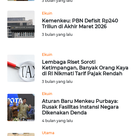
3 bulan yang lalu
WN
BANTEN
Ekuin
Kemenkeu: PBN Defisit Rp240
Triliun di Akhir Maret 2026
WN
NTT
3 bulan yang lalu
WN
Ekuin
KEPRI
Lembaga Riset Soroti
Ketimpangan, Banyak Orang Kaya
WN
di RI Nikmati Tarif Pajak Rendah
PAPUA
3 bulan yang lalu
Ekuin
WN
Aturan Baru Menkeu Purbaya:
PAPUA
Rusak Fasilitas Instansi Negara
BARAT
Dikenakan Denda
4 bulan yang lalu
WN
RIAU
Utama