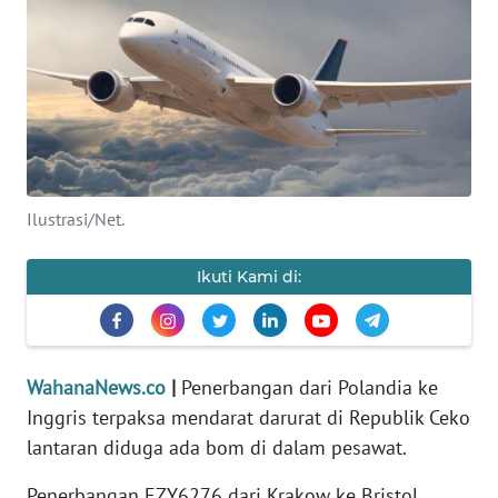
SAINS-TEKNO
KESEHATAN
INTERNASIONAL
SERBA-SERBI
Ilustrasi/Net.
PENDIDIKAN
Ikuti Kami di:
OLAHRAGA
OPINI
WahanaNews.co
|
Penerbangan dari Polandia ke
Inggris terpaksa mendarat darurat di Republik Ceko
lantaran diduga ada bom di dalam pesawat.
EDITORIAL
Penerbangan EZY6276 dari Krakow ke Bristol