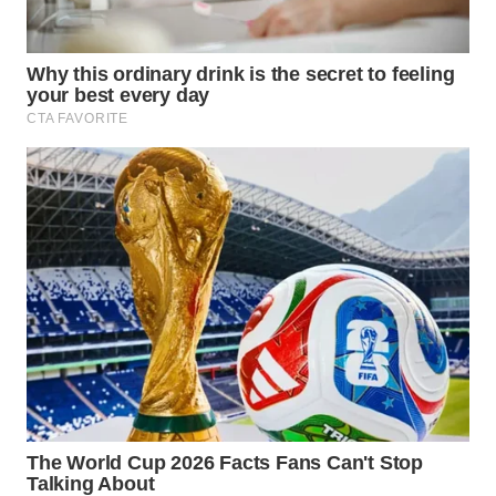
Wahana
Media
Group
WAHANA
NEWS
WAHANA
TANI
WAHANA
ADVOKAT
WAHANA
INFRASTRUKTUR
WAHANA
KONSUMEN