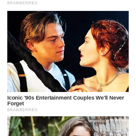
TAPANULI
TENGAH
WN DELI
SERDANG
WN
TEBING
TINGGI
WN
PAKPAK
WN
KARAWANG
WN
BEKASI