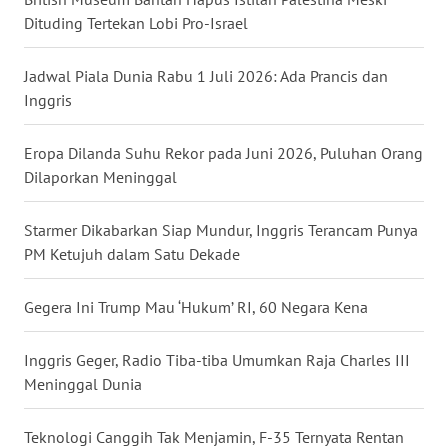
Dituding Tertekan Lobi Pro-Israel
WN
BABEL
Jadwal Piala Dunia Rabu 1 Juli 2026: Ada Prancis dan
Inggris
WN
SUMBAR
Eropa Dilanda Suhu Rekor pada Juni 2026, Puluhan Orang
Dilaporkan Meninggal
WN
SUMSEL
Starmer Dikabarkan Siap Mundur, Inggris Terancam Punya
WN
PM Ketujuh dalam Satu Dekade
BENGKULU
Gegera Ini Trump Mau ‘Hukum’ RI, 60 Negara Kena
WN
LAMPUNG
Inggris Geger, Radio Tiba-tiba Umumkan Raja Charles III
Meninggal Dunia
WN
JATENG
Teknologi Canggih Tak Menjamin, F-35 Ternyata Rentan