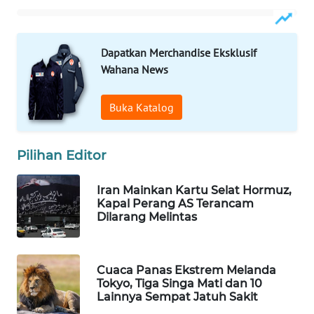
WAHANA
SPORT
Dapatkan Merchandise Eksklusif
Wahana News
WAHANA
UMKM
Buka Katalog
WAHANA
SELEB
Pilihan Editor
WAHANA
PERSONA
Iran Mainkan Kartu Selat Hormuz,
Kapal Perang AS Terancam
Dilarang Melintas
WAHANA
OTOMOTIF
Cuaca Panas Ekstrem Melanda
WAHANA
Tokyo, Tiga Singa Mati dan 10
HEALTH
Lainnya Sempat Jatuh Sakit