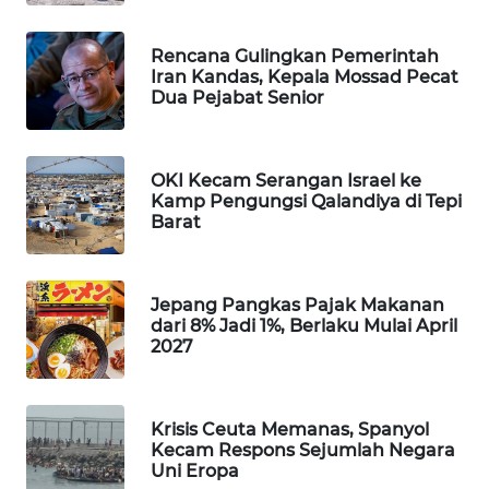
WAHANA
DESA
Rencana Gulingkan Pemerintah
WISATA
Iran Kandas, Kepala Mossad Pecat
Dua Pejabat Senior
LAPAK
WAHANA
OKI Kecam Serangan Israel ke
Kamp Pengungsi Qalandiya di Tepi
Wahana
Barat
Network
KONSUMEN
Jepang Pangkas Pajak Makanan
LISTRIK
dari 8% Jadi 1%, Berlaku Mulai April
2027
MASYARAKAT
KELISTRIKAN
Krisis Ceuta Memanas, Spanyol
WALINKI
Kecam Respons Sejumlah Negara
ID
Uni Eropa