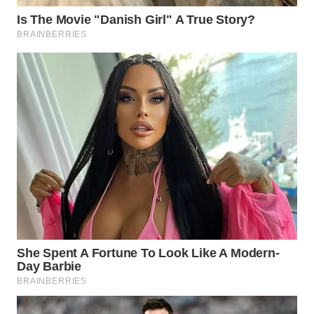
WN
INDRAMAYU
WN
KUNINGAN
WN
MAJALENGKA
WN
SUBANG
WN
SUKABUMI
WN
PURWAKARTA