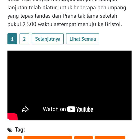
WN
lanjutan telah diatur untuk beberapa penumpang
BANTEN
yang lepas landas dari Praha tak lama setelah
pukul 23.00 waktu setempat menuju ke Bristol.
WN
NTT
1
2
Selanjutnya
Lihat Semua
WN
KEPRI
WN
PAPUA
WN
PAPUA
BARAT
WN
Tag:
RIAU