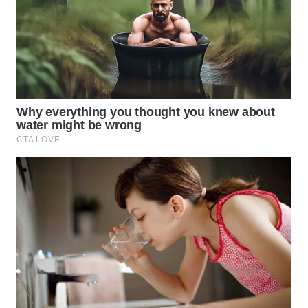
WN
NATUNA
WN
BINTAN
WN
MANDALIKA
WN
LIKUPANG
WN
LABUANBAJO
WN
BORNEO