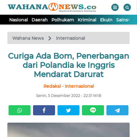
Nasional
Daerah
Polhukam
Kriminal
Ekuin
Sains-Te
WAHANA
Tutup
TV
Wahana News
Internasional
Curiga Ada Bom, Penerbangan
NASIONAL
dari Polandia ke Inggris
DAERAH
Mendarat Darurat
Redaksi - Internasional
POLHUKAM
Senin, 5 Desember 2022 - 22:31 WIB
KRIMINAL
EKUIN