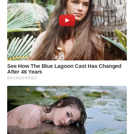
WN
BOGOR
WN
DEPOK
WN
TAPANULI
UTARA
WN
SAMOSIR
WN
PADANG
LAWAS