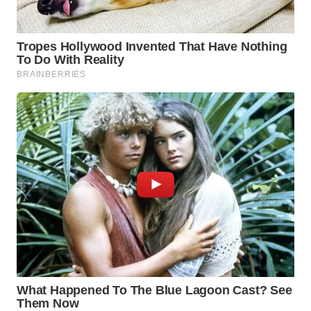
WN
TAPANULI
SELATAN
WN
TANJUNG
LESUNG
WN
KARO
WN
SIMALUNGUN
WN
LABUHANBATU
WN