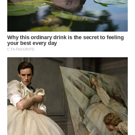
WN
SUMEDANG
WN
CIANJUR
WN
KEPULAUAN
SERIBU
WN
TANGERANG
WN
BINJAI
WN
CIREBON