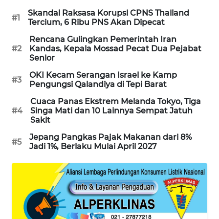
PORTAL
Skandal Raksasa Korupsi CPNS Thailand
#1
KONSUMEN
Tercium, 6 Ribu PNS Akan Dipecat
Rencana Gulingkan Pemerintah Iran
FORWAMKI
#2
Kandas, Kepala Mossad Pecat Dua Pejabat
Senior
ALPERKLINAS
OKI Kecam Serangan Israel ke Kamp
#3
Pengungsi Qalandiya di Tepi Barat
FORJASIDA
Cuaca Panas Ekstrem Melanda Tokyo, Tiga
#4
Singa Mati dan 10 Lainnya Sempat Jatuh
Sakit
TAMBANG
NEWS
Jepang Pangkas Pajak Makanan dari 8%
#5
Jadi 1%, Berlaku Mulai April 2027
SITUNGIR
NEWS
SIDIKALANG
NEWS