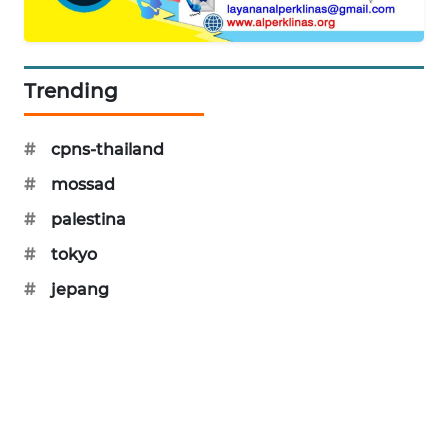
SIBARAGAS
NEWS
Trending
METRO
SIANTAR
NEWS
#
cpns-thailand
#
mossad
METRO
MEDAN
#
palestina
NEWS
#
tokyo
#
jepang
METRO
JAKARTA
NEWS
KRT
NEWS