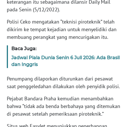
keterangan itu sebagaimana dilansir Daily Mail
pada Senin (5/12/2022).
KARIR
Polisi Ceko mengatakan “teknisi piroteknik” telah
DISCLAIMER
dikirim ke tempat kejadian untuk menyelidiki dan
membuang perangkat yang mencurigakan itu.
Wahana
News
Baca Juga:
Regional
Jadwal Piala Dunia Senin 6 Juli 2026: Ada Brasil
dan Inggris
WN
SUMUT
Penumpang dilaporkan diturunkan dari pesawat
saat penggeledahan dilakukan oleh penyidik polisi.
WN
JAKARTA
Pejabat Bandara Praha kemudian menambahkan
bahwa “tidak ada benda berbahaya yang ditemukan
WN
di pesawat setelah pemeriksaan piroteknik.”
JABAR
Situs web EasyJet menunjukkan penerbangan