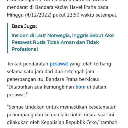
Informasi
mendarat di Bandara Vaclav Havel Praha pada
Minggu (4/12/2022) pukul 22.50 waktu setempat.
INDEKS
BERITA
Baca Juga:
Insiden di Laut Norwegia, Inggris Sebut Aksi
KONTAK
KAMI
Pesawat Rusia Tidak Aman dan Tidak
Profesional
INFO
IKLAN
Terkait pendaratan
pesawat
yang telah terbang
selama satu jam dari dua setengah jam
TENTANG
penerbangan itu, Bandara Praha berkicau:
KAMI
“Dilaporkan ada kemungkinan
bom
di dalam
pesawat.”
PEDOMAN
MEDIA
“Semua tindakan untuk memastikan keselamatan
SIBER
penumpang dan semua lalu lintas udara saat ini
dilakukan oleh Kepolisian Republik Ceko,” tambah
REDAKSI