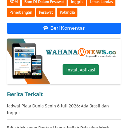
BOM
Bom Di Dalam Pesawat
Inggris
Lepas Landas
WN
Penerbangan
Pesawat
Polandia
SERAMBI
Beri Komentar
WN
JAMBI
WN
SULTRA
Install Aplikasi
WN
NTB
Berita Terkait
WN
SULTENG
Jadwal Piala Dunia Senin 6 Juli 2026: Ada Brasil dan
Inggris
WN
SULBAR
British Museum Bantah Hapus Istilah Palestina Meski