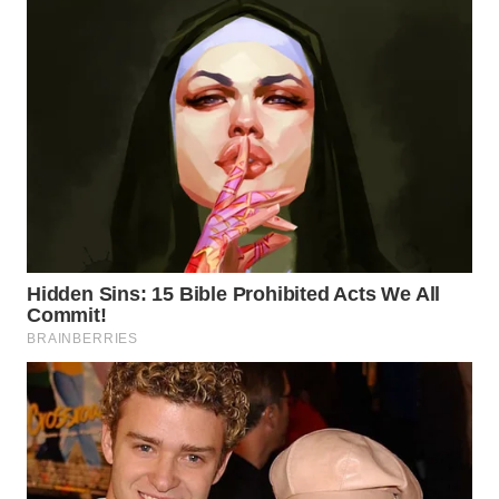
WN
KALTARA
WN
KALSEL
WN
KALTIM
WN
SULSEL
WN
GORONTALO
WN
SULUT