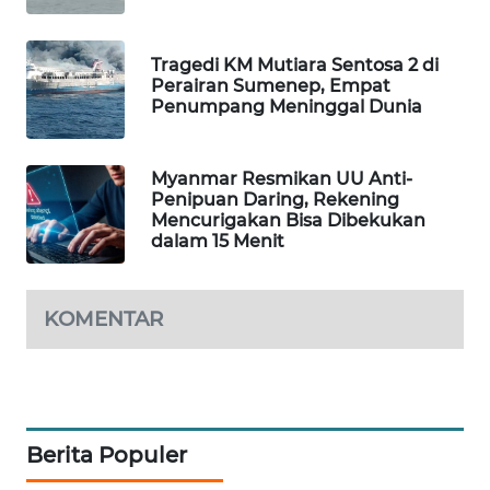
MAWAKA
ID
Tragedi KM Mutiara Sentosa 2 di
Perairan Sumenep, Empat
Penumpang Meninggal Dunia
MARTABAT
NET
Myanmar Resmikan UU Anti-
PLN
Penipuan Daring, Rekening
Mencurigakan Bisa Dibekukan
WATCH
dalam 15 Menit
MKLI
KOMENTAR
LPKKI
LKKI
Berita Populer
KOPEKLIN