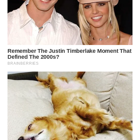
WN
MALUKU
WN
MALUT
WN
DAIRI
WN
DANAU
TOBA
WN
NIAS
WN
LANGKAT