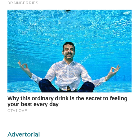
WAHANA
LISTRIK
WAHANA
TRAVEL
WAHANA
TV
WAHANANEWS
ID
WAHANANEWS
CO ID
WAHANANEWS
NET
Advertorial