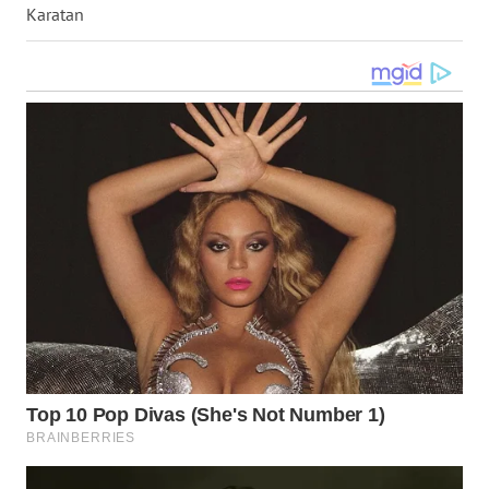
Karatan
WN
NUSANTARA
WN
JOGJA
WN
JATIM
WN
BALI
WN
KALBAR
WN
KALTENG