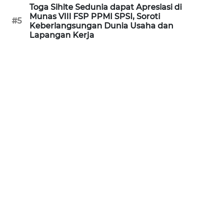
Toga Sihite Sedunia dapat Apresiasi di
WN
Munas VIII FSP PPMI SPSI, Soroti
KALTARA
#5
Keberlangsungan Dunia Usaha dan
Lapangan Kerja
WN
KALSEL
WN
KALTIM
WN
SULSEL
WN
GORONTALO
WN
SULUT