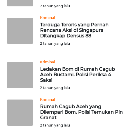
WN
2 tahun yang lalu
BANTEN
Kriminal
Terduga Teroris yang Pernah
WN
Rencana Aksi di Singapura
NTT
Ditangkap Densus 88
2 tahun yang lalu
WN
KEPRI
Kriminal
Ledakan Bom di Rumah Cagub
WN
Aceh Bustami, Polisi Periksa 4
PAPUA
Saksi
2 tahun yang lalu
WN
PAPUA
Kriminal
BARAT
Rumah Cagub Aceh yang
Dilempari Bom, Polisi Temukan Pin
Granat
WN
RIAU
2 tahun yang lalu