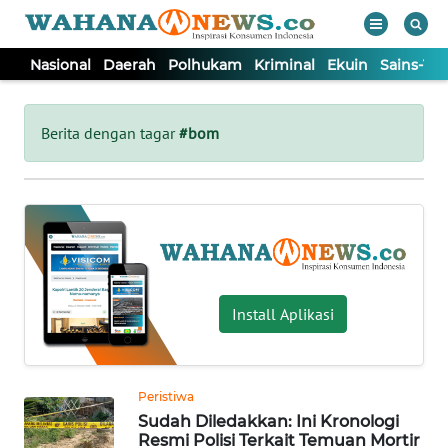
Nasional
Daerah
Polhukam
Kriminal
Ekuin
Sains-Te
WAHANA
Tutup
TV
Berita dengan tagar
#bom
NASIONAL
DAERAH
POLHUKAM
Install Aplikasi
KRIMINAL
Peristiwa
EKUIN
Sudah Diledakkan: Ini Kronologi
Resmi Polisi Terkait Temuan Mortir