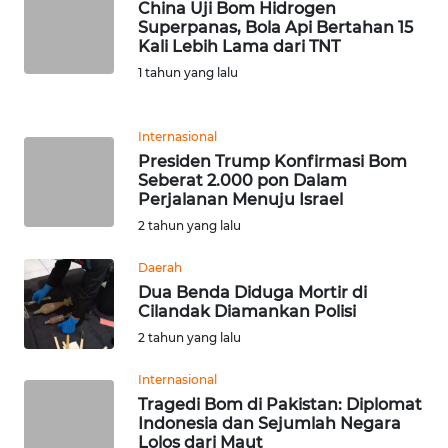
China Uji Bom Hidrogen
Superpanas, Bola Api Bertahan 15
Kali Lebih Lama dari TNT
KARIR
1 tahun yang lalu
DISCLAIMER
Internasional
Wahana
Presiden Trump Konfirmasi Bom
News
Seberat 2.000 pon Dalam
Regional
Perjalanan Menuju Israel
2 tahun yang lalu
WN
SUMUT
Daerah
Dua Benda Diduga Mortir di
Cilandak Diamankan Polisi
WN
JAKARTA
2 tahun yang lalu
Internasional
WN
Tragedi Bom di Pakistan: Diplomat
JABAR
Indonesia dan Sejumlah Negara
Lolos dari Maut