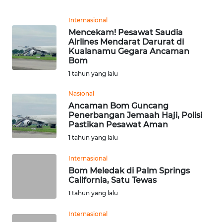
Informasi
Internasional
INDEKS
Mencekam! Pesawat Saudia
BERITA
Airlines Mendarat Darurat di
Kualanamu Gegara Ancaman
Bom
KONTAK
KAMI
1 tahun yang lalu
Nasional
INFO
Ancaman Bom Guncang
IKLAN
Penerbangan Jemaah Haji, Polisi
Pastikan Pesawat Aman
TENTANG
1 tahun yang lalu
KAMI
Internasional
Bom Meledak di Palm Springs
PEDOMAN
California, Satu Tewas
MEDIA
SIBER
1 tahun yang lalu
Internasional
REDAKSI