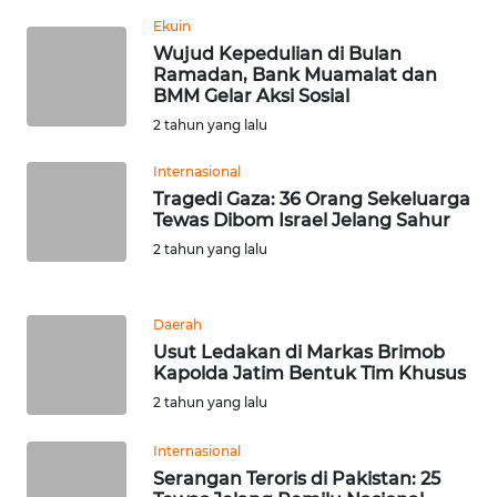
Ekuin
WN
Wujud Kepedulian di Bulan
SERAMBI
Ramadan, Bank Muamalat dan
BMM Gelar Aksi Sosial
WN
2 tahun yang lalu
JAMBI
Internasional
Tragedi Gaza: 36 Orang Sekeluarga
WN
Tewas Dibom Israel Jelang Sahur
SULTRA
2 tahun yang lalu
WN
NTB
Daerah
Usut Ledakan di Markas Brimob
WN
Kapolda Jatim Bentuk Tim Khusus
SULTENG
2 tahun yang lalu
WN
Internasional
SULBAR
Serangan Teroris di Pakistan: 25