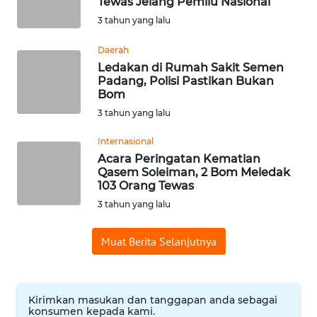
Tewas Jelang Pemilu Nasional
WN
3 tahun yang lalu
BABEL
Daerah
Ledakan di Rumah Sakit Semen
WN
Padang, Polisi Pastikan Bukan
SUMBAR
Bom
3 tahun yang lalu
WN
SUMSEL
Internasional
Acara Peringatan Kematian
Qasem Soleiman, 2 Bom Meledak
WN
103 Orang Tewas
BENGKULU
3 tahun yang lalu
WN
Muat Berita Selanjutnya
LAMPUNG
WN
JATENG
Kirimkan masukan dan tanggapan anda sebagai
konsumen kepada kami.