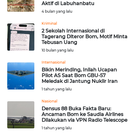
SAINS-TEKNO
Aktif di Labuhanbatu
4 bulan yang lalu
KESEHATAN
Kriminal
2 Sekolah Internasional di
Tagerang Diteror Bom, Motif Minta
INTERNASIONAL
Tebusan Uang
10 bulan yang lalu
SERBA-SERBI
Internasional
Bikin Merinding, Inilah Ucapan
PENDIDIKAN
Pilot AS Saat Bom GBU-57
Meledak di Jantung Nuklir Iran
OLAHRAGA
1 tahun yang lalu
Nasional
OPINI
Densus 88 Buka Fakta Baru:
Ancaman Bom ke Saudia Airlines
Dilakukan via VPN Radio Telescope
EDITORIAL
1 tahun yang lalu