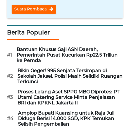
WN
Suara Pembaca
NUSANTARA
WN
Berita Populer
JOGJA
Bantuan Khusus Gaji ASN Daerah,
WN
#1
Pemerintah Pusat Kucurkan Rp22,5 Triliun
JATIM
ke Pemda
Bikin Geger! 995 Senjata Tersimpan di
WN
#2
Sekolah Jaksel, Polisi Masih Selidiki Ruangan
BALI
Terkunci
Proses Lelang Aset SPPG MBG Diprotes: PT
WN
#3
Utami Catering Service Minta Penjelasan
KALBAR
BRI dan KPKNL Jakarta II
Amplop Bupati Kuansing untuk Raja Juli
WN
#4
Diduga Berisi 14.000 SGD, KPK Temukan
KALTENG
Selisih Pengembalian