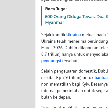
Baca Juga:
WN
500 Orang Diduga Tewas, Dua 
NTT
Myanmar
WN
Sejak konflik
Ukraina
meluas pada 2
KEPRI
Ukraina telah menerima perlindunga
Maret 2026, Dublin dilaporkan tela
WN
PAPUA
8,7 triliun) hanya untuk menyediak
pengungsi
tersebut.
WN
Selain pengeluaran domestik, Dubl
PAPUA
BARAT
(sekitar Rp 7,9 triliun) untuk
bantua
non-mematikan bagi Kyiv. Besarnya
WN
internal pemerintahan untuk seger
RIAU
bulan ke depan.
WN
"Saya tidak melihat alasan mengapa