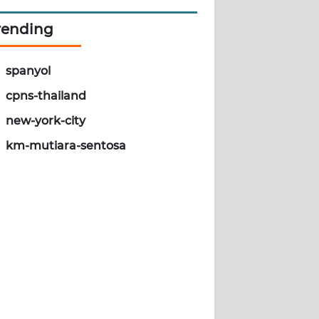
rending
spanyol
cpns-thailand
new-york-city
km-mutiara-sentosa