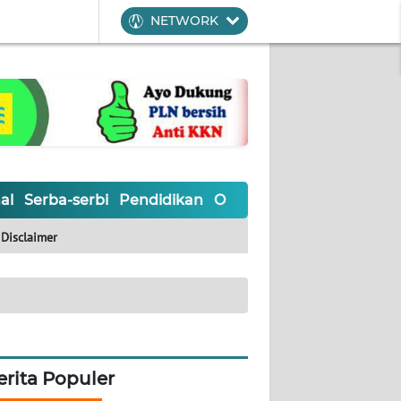
NETWORK
al
Serba-serbi
Pendidikan
Olahraga
Opini
Editoria
Disclaimer
erita Populer