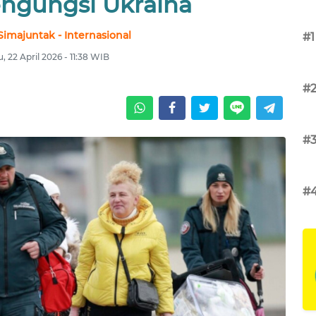
engungsi Ukraina
Simajuntak - Internasional
#1
, 22 April 2026 - 11:38 WIB
#
#
#