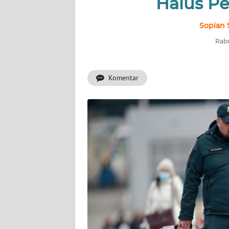
Halus P
INDEKS
BERITA
Sopian 
Rabu
KONTAK
KAMI
Komentar
INFO
IKLAN
TENTANG
KAMI
PEDOMAN
MEDIA
SIBER
REDAKSI