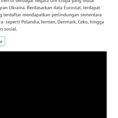
tren di berbagai negara Uni Eropa yang mulai
an Ukraina. Berdasarkan data Eurostat, terdapat
ang terdaftar mendapatkan perlindungan sementara
a- seperti Polandia, Jerman, Denmark, Ceko, hingga
 sosial.
ua