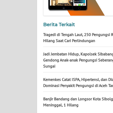
KALTARA
WN
KALSEL
Berita Terkait
WN
Tragedi di Tengah Laut, 250 Pengungsi 
KALTIM
Hilang Saat Cari Perlindungan
WN
Jadi Jembatan Hidup, Kapolsek Sibaban
SULSEL
Gendong Anak-anak Pengungsi Seberan
Sungai
WN
GORONTALO
Kemenkes Catat ISPA, Hipertensi, dan Di
Dominasi Penyakit Pengungsi di Aceh T
WN
SULUT
Banjir Bandang dan Longsor Kota Sibolg
Meninggal, 1 Hilang
WN
MALUKU