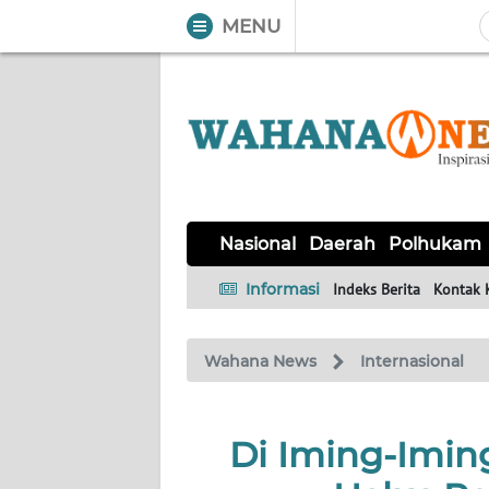
MENU
WAHANA
Tutup
TV
NASIONAL
DAERAH
POLHUKAM
KRIMINAL
EKUIN
SAINS-
KESEHATAN
INTERNASIONAL
Nasional
Daerah
Polhukam
TEKNO
Informasi
Indeks Berita
Kontak 
SERBA-
PENDIDIKAN
OLAHRAGA
OPINI
SERBI
Wahana News
Internasional
EDITORIAL
Di Iming-Iming
Informasi