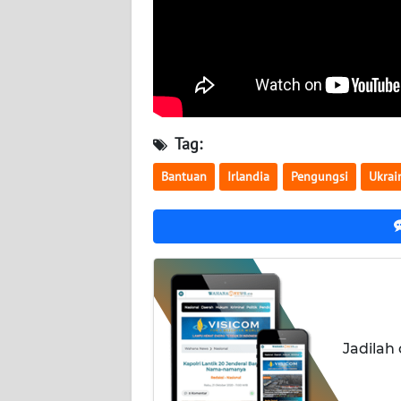
NUSANTARA
WN
JOGJA
WN
JATIM
Tag:
Bantuan
Irlandia
Pengungsi
Ukrai
WN
BALI
WN
KALBAR
WN
KALTENG
Jadilah
WN