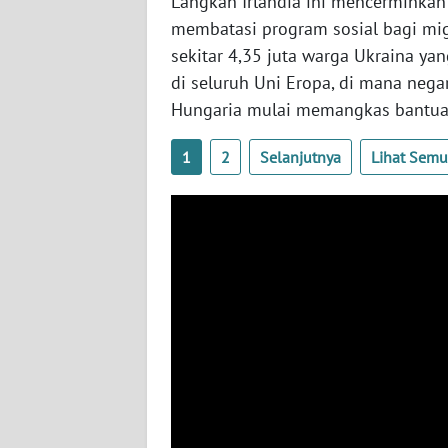
Langkah Irlandia ini mencerminkan 
BABEL
membatasi program sosial bagi migr
sekitar 4,35 juta warga Ukraina y
WN
di seluruh Uni Eropa, di mana negar
SUMBAR
Hungaria mulai memangkas bantuan
WN
1
2
Selanjutnya
Lihat Sem
SUMSEL
WN
BENGKULU
WN
LAMPUNG
WN
JATENG
WN