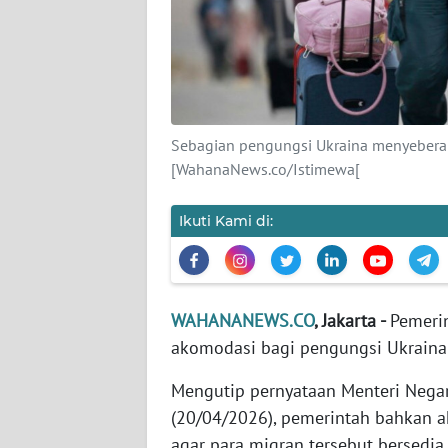
KARIR
DISCLAIMER
Wahana
News
Sebagian pengungsi Ukraina menyeberan
Regional
[WahanaNews.co/Istimewa[
WN
Ikuti Kami di:
SUMUT
WN
JAKARTA
WAHANANEWS.CO
, Jakarta -
Pemeri
akomodasi bagi pengungsi Ukraina
WN
JABAR
Mengutip pernyataan Menteri Nega
(20/04/2026), pemerintah bahkan 
WN
agar para migran tersebut bersedia
BANTEN