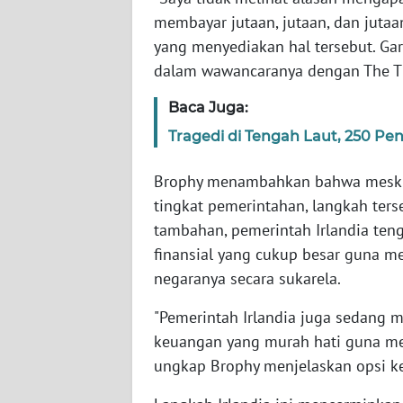
SERAMBI
membayar jutaan, jutaan, dan jutaan
yang menyediakan hal tersebut. Gari
WN
dalam wawancaranya dengan The T
JAMBI
Baca Juga:
WN
Tragedi di Tengah Laut, 250 Pe
SULTRA
Brophy menambahkan bahwa meskipu
WN
tingkat pemerintahan, langkah ters
NTB
tambahan, pemerintah Irlandia te
finansial yang cukup besar guna m
WN
negaranya secara sukarela.
SULTENG
"Pemerintah Irlandia juga sedang
WN
keuangan yang murah hati guna me
SULBAR
ungkap Brophy menjelaskan opsi k
WN