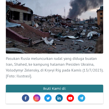
SAINS-TEKNO
KESEHATAN
INTERNASIONAL
SERBA-SERBI
PENDIDIKAN
Pasukan Rusia meluncurkan rudal yang diduga buatan
Iran, Shahed, ke kampung halaman Presiden Ukraina,
Volodymyr Zelensky, di Kryvyi Rig pada Kamis (13/7/2023).
OLAHRAGA
[Foto: Ilustrasi].
OPINI
Ikuti Kami di:
EDITORIAL