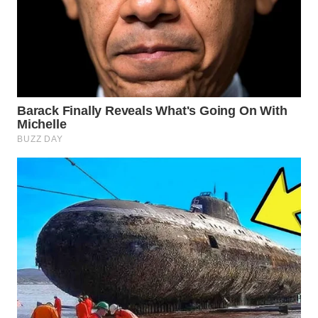
WN
PRIANGAN
TIMUR
WN
SEMARANG
WN
SOLO
WN
BOROBUDUR
WN
MADURA
WN
SURABAYA