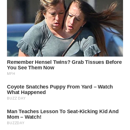
WN
BOGOR
WN
DEPOK
WN
TAPANULI
UTARA
WN
SAMOSIR
WN
PADANG
LAWAS