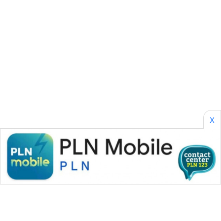
SONYA
ASA
NEWS
X