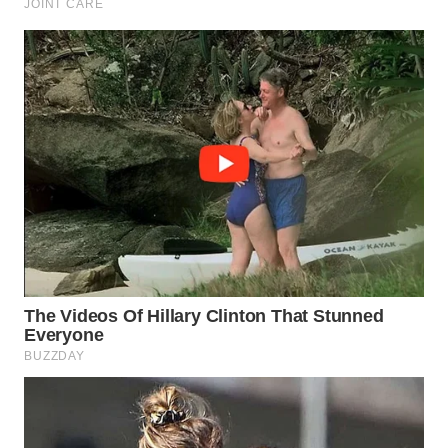
TAPANULI
TENGAH
WN DELI
SERDANG
WN
TEBING
TINGGI
WN
PAKPAK
WN
KARAWANG
WN
BEKASI