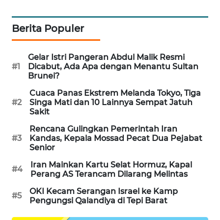
WAHANA
DESA
Berita Populer
WISATA
Gelar Istri Pangeran Abdul Malik Resmi
LAPAK
#1
Dicabut, Ada Apa dengan Menantu Sultan
WAHANA
Brunei?
Wahana
Cuaca Panas Ekstrem Melanda Tokyo, Tiga
Network
#2
Singa Mati dan 10 Lainnya Sempat Jatuh
Sakit
KONSUMEN
Rencana Gulingkan Pemerintah Iran
#3
Kandas, Kepala Mossad Pecat Dua Pejabat
LISTRIK
Senior
MASYARAKAT
Iran Mainkan Kartu Selat Hormuz, Kapal
#4
Perang AS Terancam Dilarang Melintas
KELISTRIKAN
OKI Kecam Serangan Israel ke Kamp
#5
Pengungsi Qalandiya di Tepi Barat
WALINKI
ID