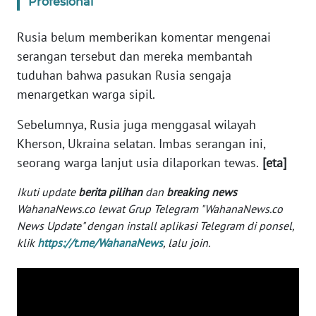
Profesional
WN
BANTEN
Rusia belum memberikan komentar mengenai
serangan tersebut dan mereka membantah
WN
tuduhan bahwa pasukan Rusia sengaja
NTT
menargetkan warga sipil.
WN
Sebelumnya, Rusia juga menggasal wilayah
KEPRI
Kherson, Ukraina selatan. Imbas serangan ini,
seorang warga lanjut usia dilaporkan tewas.
[eta]
WN
PAPUA
Ikuti update
berita pilihan
dan
breaking news
WahanaNews.co lewat Grup Telegram "WahanaNews.co
WN
News Update" dengan install aplikasi Telegram di ponsel,
PAPUA
klik
https://t.me/WahanaNews
, lalu join.
BARAT
WN
RIAU