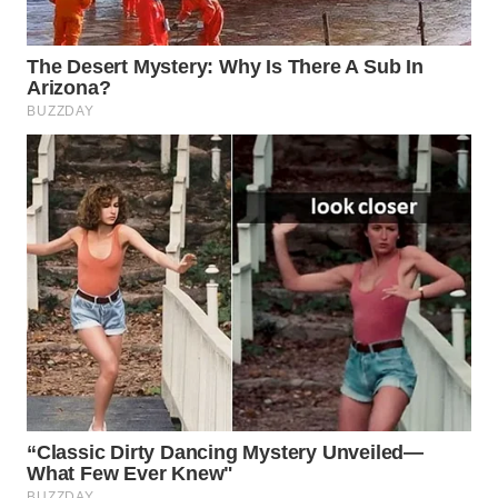
WN
NATUNA
WN
BINTAN
WN
MANDALIKA
WN
LIKUPANG
WN
LABUANBAJO
WN
BORNEO