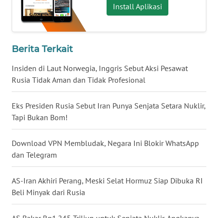
Install Aplikasi
WN
BABEL
Berita Terkait
WN
SUMBAR
Insiden di Laut Norwegia, Inggris Sebut Aksi Pesawat
Rusia Tidak Aman dan Tidak Profesional
WN
SUMSEL
Eks Presiden Rusia Sebut Iran Punya Senjata Setara Nuklir,
Tapi Bukan Bom!
WN
BENGKULU
Download VPN Membludak, Negara Ini Blokir WhatsApp
dan Telegram
WN
LAMPUNG
AS-Iran Akhiri Perang, Meski Selat Hormuz Siap Dibuka RI
Beli Minyak dari Rusia
WN
JATENG
AS Bakar Rp1.245 Triliun untuk Senjata Nuklir, Angkanya