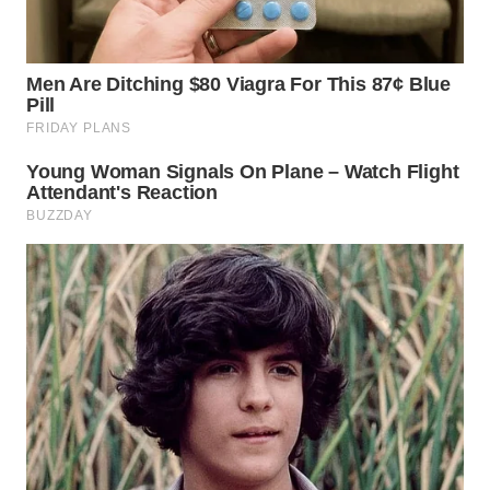
WN
MALUKU
WN
MALUT
WN
DAIRI
WN
DANAU
TOBA
WN
NIAS
WN
LANGKAT