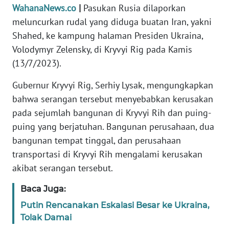
Informasi
WahanaNews.co
|
Pasukan Rusia dilaporkan
meluncurkan rudal yang diduga buatan Iran, yakni
INDEKS
Shahed, ke kampung halaman Presiden Ukraina,
BERITA
Volodymyr Zelensky, di Kryvyi Rig pada Kamis
(13/7/2023).
KONTAK
KAMI
Gubernur Kryvyi Rig, Serhiy Lysak, mengungkapkan
bahwa serangan tersebut menyebabkan kerusakan
INFO
pada sejumlah bangunan di Kryvyi Rih dan puing-
IKLAN
puing yang berjatuhan. Bangunan perusahaan, dua
bangunan tempat tinggal, dan perusahaan
TENTANG
KAMI
transportasi di Kryvyi Rih mengalami kerusakan
akibat serangan tersebut.
PEDOMAN
MEDIA
Baca Juga:
SIBER
Putin Rencanakan Eskalasi Besar ke Ukraina,
Tolak Damai
REDAKSI