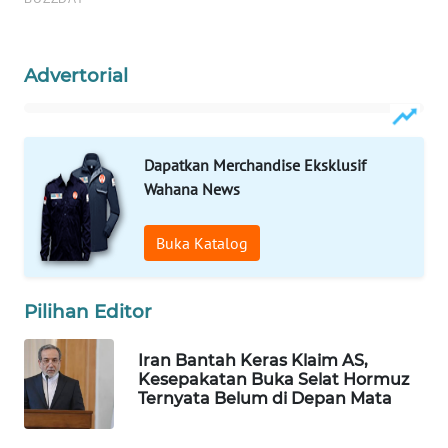
Wahana
Media
Group
Advertorial
WAHANA
NEWS
Dapatkan Merchandise Eksklusif
WAHANA
Wahana News
TANI
Buka Katalog
WAHANA
ADVOKAT
Pilihan Editor
WAHANA
INFRASTRUKTUR
Iran Bantah Keras Klaim AS,
Kesepakatan Buka Selat Hormuz
Ternyata Belum di Depan Mata
WAHANA
KONSUMEN