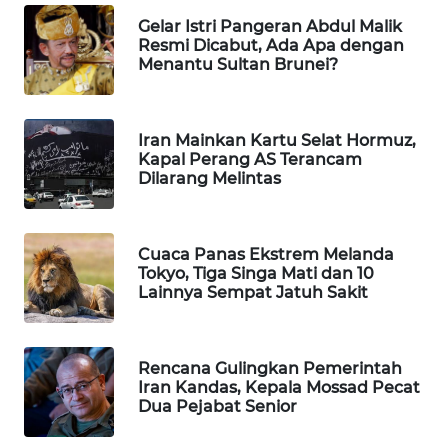
Gelar Istri Pangeran Abdul Malik
WAHANA
Resmi Dicabut, Ada Apa dengan
LISTRIK
Menantu Sultan Brunei?
WAHANA
TRAVEL
Iran Mainkan Kartu Selat Hormuz,
Kapal Perang AS Terancam
WAHANA
Dilarang Melintas
TV
WAHANANEWS
Cuaca Panas Ekstrem Melanda
ID
Tokyo, Tiga Singa Mati dan 10
Lainnya Sempat Jatuh Sakit
WAHANANEWS
CO ID
Rencana Gulingkan Pemerintah
Iran Kandas, Kepala Mossad Pecat
WAHANANEWS
Dua Pejabat Senior
NET