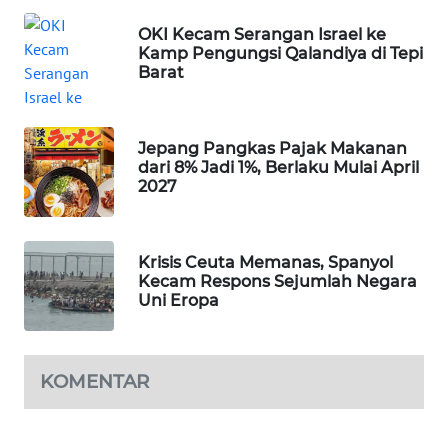
WAHANA
OKI Kecam Serangan Israel ke
SPORT
Kamp Pengungsi Qalandiya di Tepi
Barat
WAHANA
UMKM
Jepang Pangkas Pajak Makanan
dari 8% Jadi 1%, Berlaku Mulai April
WAHANA
2027
SELEB
WAHANA
Krisis Ceuta Memanas, Spanyol
PERSONA
Kecam Respons Sejumlah Negara
Uni Eropa
WAHANA
OTOMOTIF
KOMENTAR
WAHANA
HEALTH