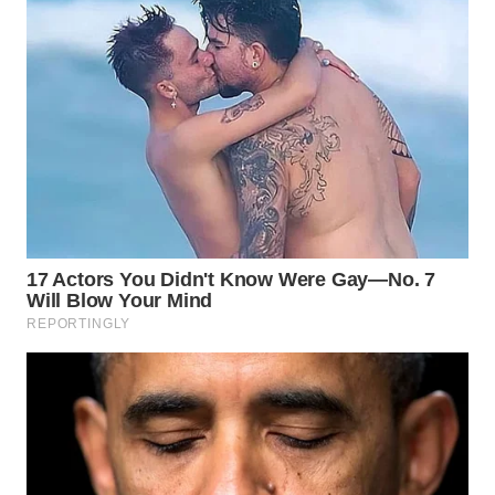
WN
INDRAMAYU
WN
KUNINGAN
WN
MAJALENGKA
WN
SUBANG
WN
SUKABUMI
WN
PURWAKARTA