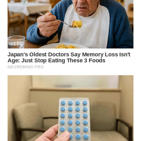
WN
KALTARA
WN
KALSEL
WN
KALTIM
WN
SULSEL
WN
GORONTALO
WN
SULUT