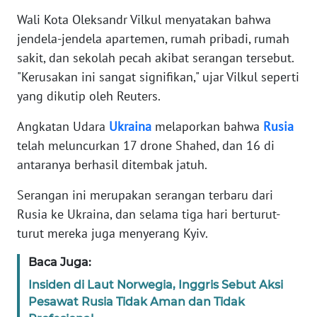
Wali Kota Oleksandr Vilkul menyatakan bahwa
KARIR
jendela-jendela apartemen, rumah pribadi, rumah
sakit, dan sekolah pecah akibat serangan tersebut.
DISCLAIMER
"Kerusakan ini sangat signifikan," ujar Vilkul seperti
yang dikutip oleh Reuters.
Wahana
News
Angkatan Udara
Ukraina
melaporkan bahwa
Rusia
Regional
telah meluncurkan 17 drone Shahed, dan 16 di
antaranya berhasil ditembak jatuh.
WN
SUMUT
Serangan ini merupakan serangan terbaru dari
Rusia ke Ukraina, dan selama tiga hari berturut-
WN
turut mereka juga menyerang Kyiv.
JAKARTA
Baca Juga:
WN
Insiden di Laut Norwegia, Inggris Sebut Aksi
JABAR
Pesawat Rusia Tidak Aman dan Tidak