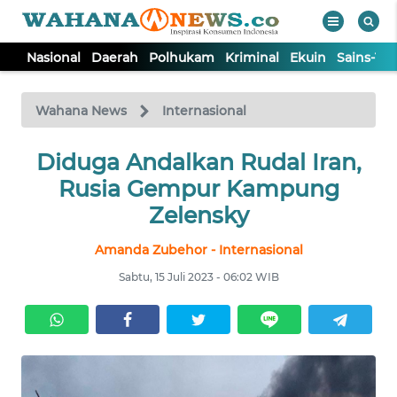
Nasional
Daerah
Polhukam
Kriminal
Ekuin
Sains-Te
WAHANA
Tutup
TV
Wahana News
Internasional
NASIONAL
Diduga Andalkan Rudal Iran,
Rusia Gempur Kampung
DAERAH
Zelensky
Amanda Zubehor - Internasional
POLHUKAM
Sabtu, 15 Juli 2023 - 06:02 WIB
KRIMINAL
EKUIN