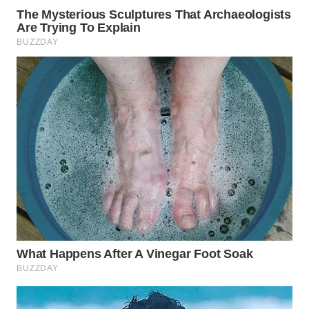
WN
SUMEDANG
WN
CIANJUR
WN
KEPULAUAN
SERIBU
WN
TANGERANG
WN
BINJAI
WN
CIREBON