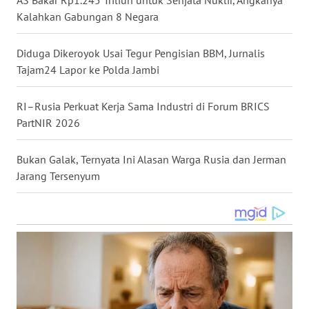
Kalahkan Gabungan 8 Negara
WN
NUSANTARA
Diduga Dikeroyok Usai Tegur Pengisian BBM, Jurnalis
WN
Tajam24 Lapor ke Polda Jambi
JOGJA
RI–Rusia Perkuat Kerja Sama Industri di Forum BRICS
WN
PartNIR 2026
JATIM
Bukan Galak, Ternyata Ini Alasan Warga Rusia dan Jerman
WN
Jarang Tersenyum
BALI
WN
KALBAR
WN
KALTENG