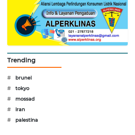
MAWAKA
ID
MARTABAT
NET
PLN
Trending
WATCH
MKLI
#
brunei
#
tokyo
LPKKI
#
mossad
LKKI
#
iran
#
palestina
KOPEKLIN