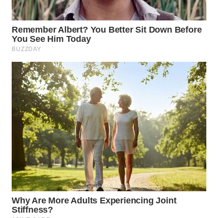
WN
TAPANULI
SELATAN
WN
TANJUNG
LESUNG
WN
KARO
WN
SIMALUNGUN
WN
LABUHANBATU
WN