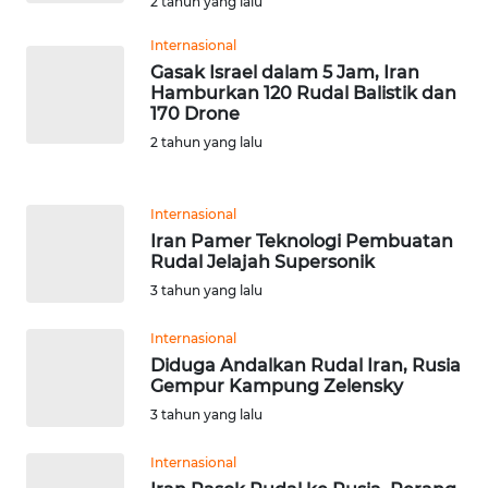
2 tahun yang lalu
WN
BANTEN
Internasional
Gasak Israel dalam 5 Jam, Iran
Hamburkan 120 Rudal Balistik dan
WN
170 Drone
NTT
2 tahun yang lalu
WN
KEPRI
Internasional
Iran Pamer Teknologi Pembuatan
WN
Rudal Jelajah Supersonik
PAPUA
3 tahun yang lalu
Internasional
WN
PAPUA
Diduga Andalkan Rudal Iran, Rusia
Gempur Kampung Zelensky
BARAT
3 tahun yang lalu
WN
Internasional
RIAU