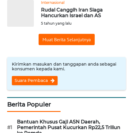
Internasional
WN
Rudal Canggih Iran Siaga
BABEL
Hancurkan Israel dan AS
5 tahun yang lalu
WN
SUMBAR
Muat Berita Selanjutnya
WN
SUMSEL
Kirimkan masukan dan tanggapan anda sebagai
konsumen kepada kami.
WN
Suara Pembaca
BENGKULU
WN
LAMPUNG
Berita Populer
WN
Bantuan Khusus Gaji ASN Daerah,
JATENG
#1
Pemerintah Pusat Kucurkan Rp22,5 Triliun