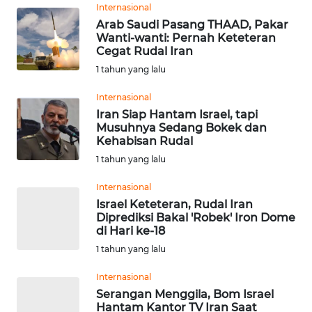
Informasi
Internasional
Arab Saudi Pasang THAAD, Pakar
INDEKS
Wanti-wanti: Pernah Keteteran
BERITA
Cegat Rudal Iran
1 tahun yang lalu
KONTAK
Internasional
KAMI
Iran Siap Hantam Israel, tapi
Musuhnya Sedang Bokek dan
INFO
Kehabisan Rudal
IKLAN
1 tahun yang lalu
Internasional
TENTANG
Israel Keteteran, Rudal Iran
KAMI
Diprediksi Bakal 'Robek' Iron Dome
di Hari ke-18
PEDOMAN
1 tahun yang lalu
MEDIA
SIBER
Internasional
Serangan Menggila, Bom Israel
Hantam Kantor TV Iran Saat
REDAKSI