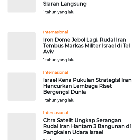
Siaran Langsung
1 tahun yang lalu
KARIR
DISCLAIMER
Internasional
Iron Dome Jebol Lagi, Rudal Iran
Tembus Markas Militer Israel di Tel
Wahana
Aviv
News
Regional
1 tahun yang lalu
Internasional
WN
Israel Kena Pukulan Strategis! Iran
SUMUT
Hancurkan Lembaga Riset
Bergengsi Dunia
WN
1 tahun yang lalu
JAKARTA
Internasional
Citra Satelit Ungkap Serangan
WN
Rudal Iran Hantam 3 Bangunan di
JABAR
Pangkalan Udara Israel