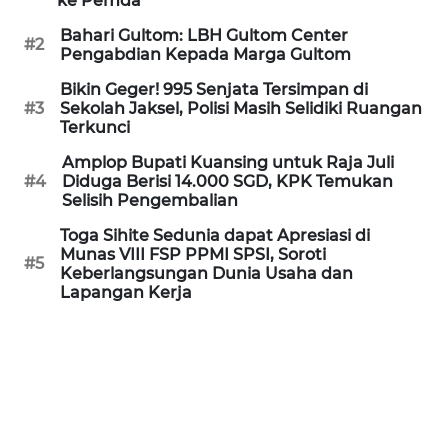
ke Pemda
WN
Bahari Gultom: LBH Gultom Center
#2
NUSANTARA
Pengabdian Kepada Marga Gultom
Bikin Geger! 995 Senjata Tersimpan di
WN
#3
Sekolah Jaksel, Polisi Masih Selidiki Ruangan
JOGJA
Terkunci
Amplop Bupati Kuansing untuk Raja Juli
WN
#4
Diduga Berisi 14.000 SGD, KPK Temukan
JATIM
Selisih Pengembalian
Toga Sihite Sedunia dapat Apresiasi di
WN
Munas VIII FSP PPMI SPSI, Soroti
#5
BALI
Keberlangsungan Dunia Usaha dan
Lapangan Kerja
WN
KALBAR
WN
KALTENG