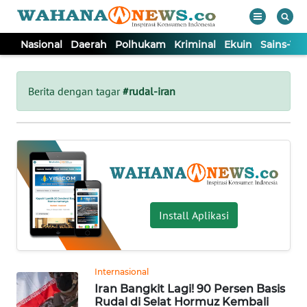
Nasional
Daerah
Polhukam
Kriminal
Ekuin
Sains-Te
WAHANA
Tutup
TV
Berita dengan tagar
#rudal-iran
NASIONAL
DAERAH
POLHUKAM
Install Aplikasi
KRIMINAL
Internasional
EKUIN
Iran Bangkit Lagi! 90 Persen Basis
Rudal di Selat Hormuz Kembali