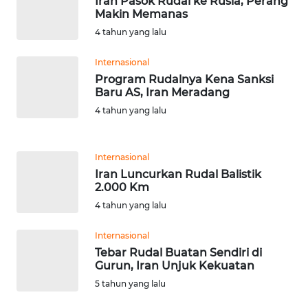
Iran Pasok Rudal ke Rusia, Perang
Makin Memanas
WN
4 tahun yang lalu
SERAMBI
Internasional
WN
Program Rudalnya Kena Sanksi
JAMBI
Baru AS, Iran Meradang
4 tahun yang lalu
WN
SULTRA
Internasional
Iran Luncurkan Rudal Balistik
WN
2.000 Km
NTB
4 tahun yang lalu
WN
Internasional
SULTENG
Tebar Rudal Buatan Sendiri di
Gurun, Iran Unjuk Kekuatan
WN
5 tahun yang lalu
SULBAR