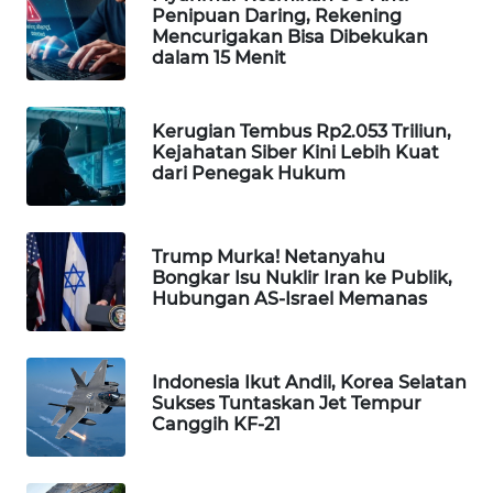
Penipuan Daring, Rekening
WAHANA
Mencurigakan Bisa Dibekukan
SPORT
dalam 15 Menit
WAHANA
Kerugian Tembus Rp2.053 Triliun,
UMKM
Kejahatan Siber Kini Lebih Kuat
dari Penegak Hukum
WAHANA
SELEB
Trump Murka! Netanyahu
WAHANA
Bongkar Isu Nuklir Iran ke Publik,
PERSONA
Hubungan AS-Israel Memanas
WAHANA
OTOMOTIF
Indonesia Ikut Andil, Korea Selatan
Sukses Tuntaskan Jet Tempur
Canggih KF-21
WAHANA
HEALTH