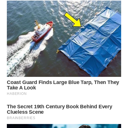
WN
NATUNA
WN
BINTAN
WN
MANDALIKA
WN
LIKUPANG
WN
LABUANBAJO
WN
BORNEO