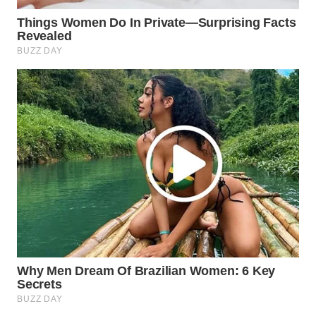
WN
PRIANGAN
TIMUR
WN
SEMARANG
WN
SOLO
WN
BOROBUDUR
WN
MADURA
WN
SURABAYA