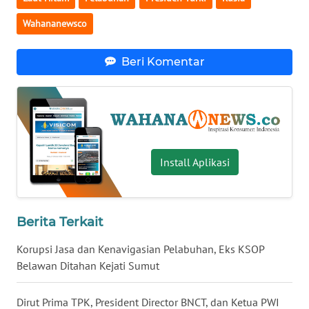
WN
Wahananewsco
BABEL
Beri Komentar
WN
SUMBAR
WN
SUMSEL
Install Aplikasi
WN
BENGKULU
Berita Terkait
WN
LAMPUNG
Korupsi Jasa dan Kenavigasian Pelabuhan, Eks KSOP
Belawan Ditahan Kejati Sumut
WN
JATENG
Dirut Prima TPK, President Director BNCT, dan Ketua PWI