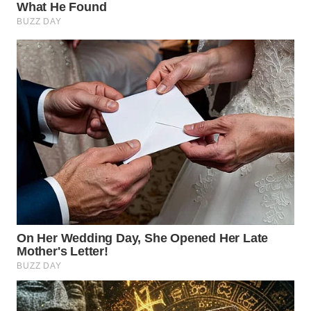
TAPANULI
TENGAH
WN DELI
SERDANG
WN
TEBING
TINGGI
WN
PAKPAK
WN
KARAWANG
WN
BEKASI