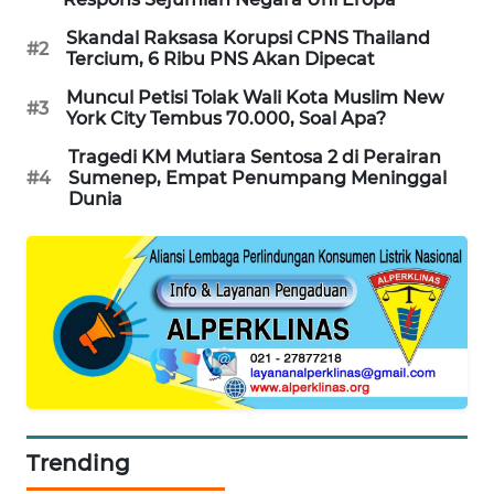
MAWAKA
Skandal Raksasa Korupsi CPNS Thailand
#2
Tercium, 6 Ribu PNS Akan Dipecat
ID
Muncul Petisi Tolak Wali Kota Muslim New
#3
York City Tembus 70.000, Soal Apa?
MARTABAT
NET
Tragedi KM Mutiara Sentosa 2 di Perairan
#4
Sumenep, Empat Penumpang Meninggal
Dunia
PLN
WATCH
MKLI
LPKKI
LKKI
KOPEKLIN
Trending