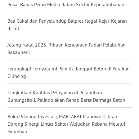
Pusat Bahas Peran Media dalam Sektor Kepelabuhanan
WN
NUSANTARA
Bea Cukai dan Penyelundup Balpres Ilegal Kejar-Kejaran
di Tol
WN
JOGJA
Jelang Natal 2025, Ribuan Kendaraan Padari Pelabuhan
Bakauheni
WN
JATIM
Terungkap! Ternyata Ini Pemilik Tanggul Beton di Perairan
Cilincing
WN
BALI
Tingkatkan Kualitas Pelayanan di Pelabuhan
WN
Gunungsitoli, Pelindo akan Rehab Berat Dermaga Beton
KALBAR
Buka Peluang Investasi, MARTABAT Prabowo-Gibran
WN
Dorong Sinergi Lintas Sektor Wujudkan Rebana Melalui
KALTENG
Patimban