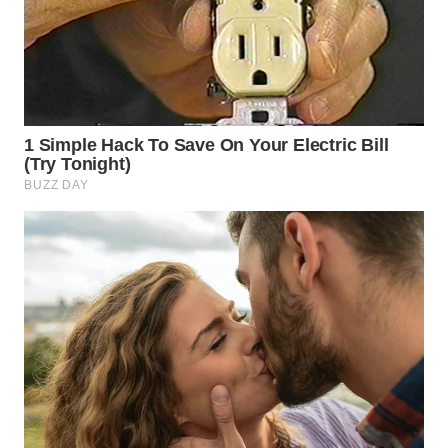
WN
SUMEDANG
WN
CIANJUR
WN
KEPULAUAN
SERIBU
WN
TANGERANG
WN
BINJAI
WN
CIREBON