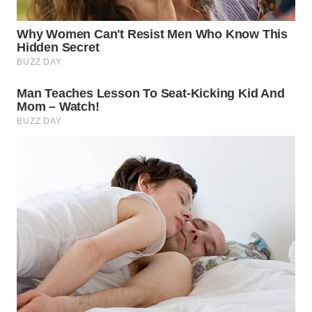
WN
INDRAMAYU
WN
KUNINGAN
WN
MAJALENGKA
WN
SUBANG
WN
SUKABUMI
WN
PURWAKARTA