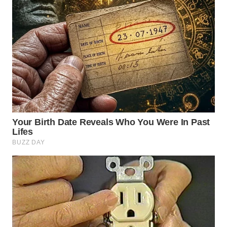
WN
BOGOR
WN
DEPOK
WN
TAPANULI
UTARA
WN
SAMOSIR
WN
PADANG
LAWAS