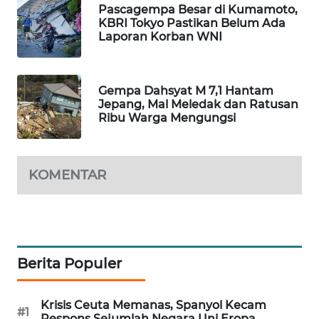
Pascagempa Besar di Kumamoto,
WAHANA
KBRI Tokyo Pastikan Belum Ada
DESA
Laporan Korban WNI
WISATA
LAPAK
Gempa Dahsyat M 7,1 Hantam
WAHANA
Jepang, Mal Meledak dan Ratusan
Ribu Warga Mengungsi
Wahana
Network
KOMENTAR
KONSUMEN
LISTRIK
MASYARAKAT
KELISTRIKAN
Berita Populer
WALINKI
Krisis Ceuta Memanas, Spanyol Kecam
ID
#1
Respons Sejumlah Negara Uni Eropa