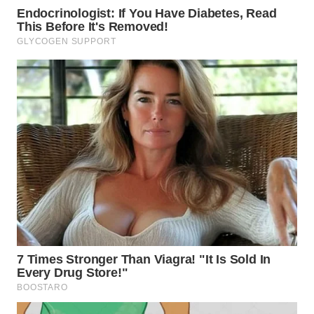
WN
MALUKU
WN
MALUT
WN
DAIRI
WN
DANAU
TOBA
WN
NIAS
WN
LANGKAT