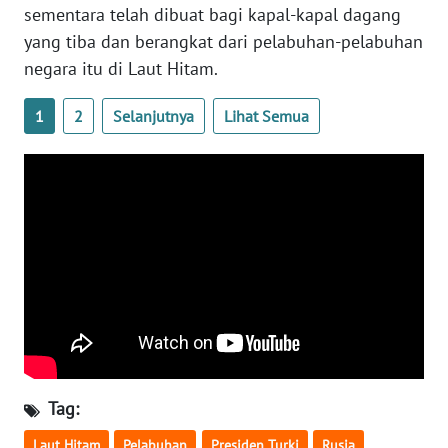
sementara telah dibuat bagi kapal-kapal dagang
WN
yang tiba dan berangkat dari pelabuhan-pelabuhan
SERAMBI
negara itu di Laut Hitam.
WN
1
2
Selanjutnya
Lihat Semua
JAMBI
WN
SULTRA
WN
NTB
WN
SULTENG
WN
Tag:
SULBAR
Laut Hitam
Pelabuhan
Presiden Turki
Rusia