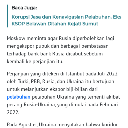
WN
Baca Juga:
BANTEN
Korupsi Jasa dan Kenavigasian Pelabuhan, Eks
KSOP Belawan Ditahan Kejati Sumut
WN
NTT
Moskow meminta agar Rusia diperbolehkan lagi
mengekspor pupuk dan berbagai pembatasan
WN
KEPRI
terhadap bank-bank Rusia dicabut sebelum
kembali ke perjanjian itu.
WN
Perjanjian yang diteken di Istanbul pada Juli 2022
PAPUA
oleh Turki, PBB, Rusia, dan Ukraina itu bertujuan
untuk melanjutkan ekspor biji-bijian dari
WN
PAPUA
pelabuhan
-pelabuhan Ukraina yang terhenti akibat
BARAT
perang Rusia-Ukraina, yang dimulai pada Februari
2022.
WN
RIAU
Pada Agustus, Ukraina menyatakan bahwa koridor