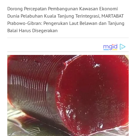
WN
Dorong Percepatan Pembangunan Kawasan Ekonomi
KALTARA
Dunia Pelabuhan Kuala Tanjung Terintegrasi, MARTABAT
Prabowo-Gibran: Pengerukan Laut Belawan dan Tanjung
WN
Balai Harus Disegerakan
KALSEL
WN
KALTIM
WN
SULSEL
WN
GORONTALO
WN
SULUT