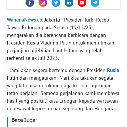
Informasi
INDEKS
WahanaNews.co
, Jakarta -
Presiden Turki Recep
BERITA
Tayyip Erdogan pada Selasa (19/12/23),
mengatakan dia berencana berbicara dengan
KONTAK
KAMI
Presiden Rusia Vladimir Putin untuk memulihkan
perjanjian biji-bijian Laut Hitam, yang telah
INFO
terhenti sejak Juli 2023.
IKLAN
“Kami akan segera bertemu dengan Presiden
Rusia
Putin dan mengatakan, 'Mari kita lakukan segala
TENTANG
KAMI
yang kita bisa untuk menjaga koridor biji-bijian
tetap berjalan.' Semoga perjalanan kami membawa
PEDOMAN
hasil yang positif,” kata Erdogan kepada wartawan
MEDIA
di pesawat kepresidenan sepulang dari Hongaria.
SIBER
Baca Juga:
REDAKSI