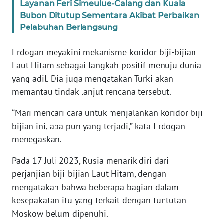
Layanan Feri Simeulue-Calang dan Kuala
Bubon Ditutup Sementara Akibat Perbaikan
KARIR
Pelabuhan Berlangsung
DISCLAIMER
Erdogan meyakini mekanisme koridor biji-bijian
Laut Hitam sebagai langkah positif menuju dunia
Wahana
yang adil. Dia juga mengatakan Turki akan
News
memantau tindak lanjut rencana tersebut.
Regional
“Mari mencari cara untuk menjalankan koridor biji-
WN
bijian ini, apa pun yang terjadi,” kata Erdogan
SUMUT
menegaskan.
WN
Pada 17 Juli 2023, Rusia menarik diri dari
JAKARTA
perjanjian biji-bijian Laut Hitam, dengan
mengatakan bahwa beberapa bagian dalam
WN
kesepakatan itu yang terkait dengan tuntutan
JABAR
Moskow belum dipenuhi.