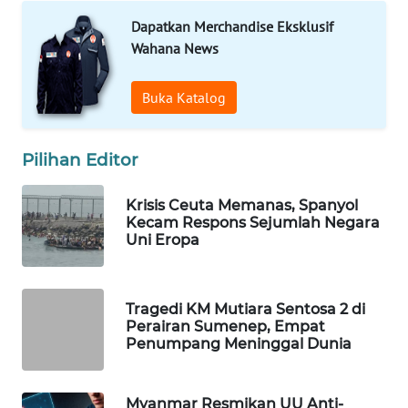
Dapatkan Merchandise Eksklusif
WAHANA
LISTRIK
Wahana News
WAHANA
Buka Katalog
TRAVEL
Pilihan Editor
WAHANA
TV
Krisis Ceuta Memanas, Spanyol
Kecam Respons Sejumlah Negara
WAHANANEWS
Uni Eropa
ID
WAHANANEWS
Tragedi KM Mutiara Sentosa 2 di
CO ID
Perairan Sumenep, Empat
Penumpang Meninggal Dunia
WAHANANEWS
NET
Myanmar Resmikan UU Anti-