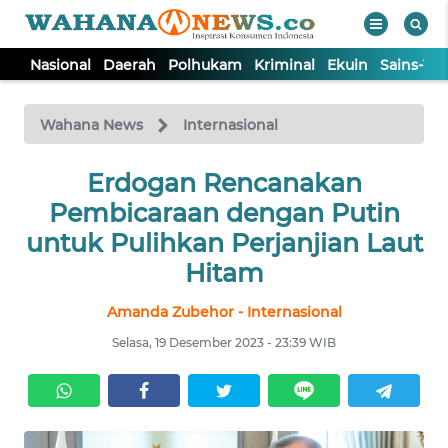
Nasional
Daerah
Polhukam
Kriminal
Ekuin
Sains-Te
WAHANA
Tutup
TV
Wahana News
Internasional
NASIONAL
Erdogan Rencanakan
Pembicaraan dengan Putin
DAERAH
untuk Pulihkan Perjanjian Laut
Hitam
POLHUKAM
Amanda Zubehor - Internasional
Selasa, 19 Desember 2023 - 23:39 WIB
KRIMINAL
EKUIN