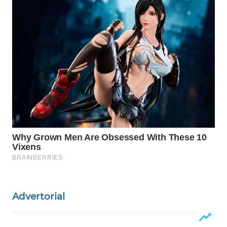
Wahana
Media
Group
WAHANA
NEWS
WAHANA
TANI
WAHANA
ADVOKAT
WAHANA
INFRASTRUKTUR
Advertorial
WAHANA
KONSUMEN