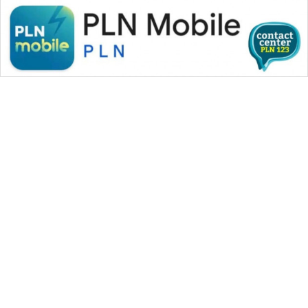
WAHANA MEDIA GROUP
|
|
|
WAHANA NEWS co
WAHANA TANI
WAHANA ADVOKAT
|
|
WAHANA INFRASTRUKTUR
WAHANA KONSUMEN
|
|
|
WAHANA LISTRIK
WAHANA TRAVEL
WAHANA TV
|
|
|
WAHANANEWS id
WAHANANEWS CO ID
WAHANANEWS NET