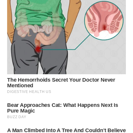
WN
TAPANULI
SELATAN
WN
TANJUNG
LESUNG
WN
KARO
WN
SIMALUNGUN
WN
LABUHANBATU
WN