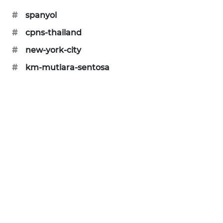
PORTAL
#
spanyol
KONSUMEN
#
cpns-thailand
FORWAMKI
#
new-york-city
#
km-mutiara-sentosa
ALPERKLINAS
FORJASIDA
TAMBANG
NEWS
SITUNGIR
NEWS
SIDIKALANG
NEWS