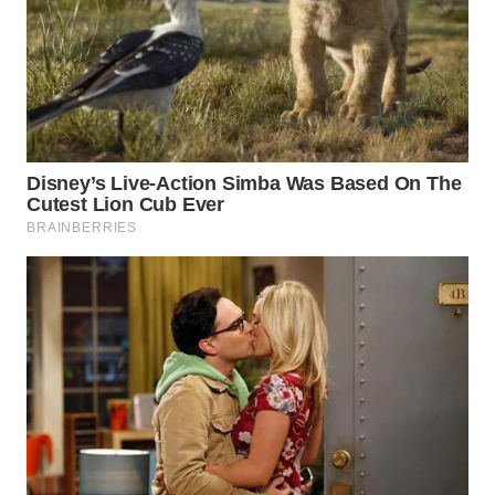
TAPANULI
TENGAH
WN DELI
SERDANG
WN
TEBING
TINGGI
WN
PAKPAK
WN
KARAWANG
WN
BEKASI