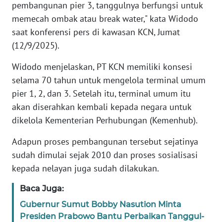
pembangunan pier 3, tanggulnya berfungsi untuk
memecah ombak atau break water," kata Widodo
KARIR
saat konferensi pers di kawasan KCN, Jumat
(12/9/2025).
DISCLAIMER
Widodo menjelaskan, PT KCN memiliki konsesi
Wahana
selama 70 tahun untuk mengelola terminal umum
News
pier 1, 2, dan 3. Setelah itu, terminal umum itu
Regional
akan diserahkan kembali kepada negara untuk
dikelola Kementerian Perhubungan (Kemenhub).
WN
SUMUT
Adapun proses pembangunan tersebut sejatinya
sudah dimulai sejak 2010 dan proses sosialisasi
WN
JAKARTA
kepada nelayan juga sudah dilakukan.
Baca Juga:
WN
JABAR
Gubernur Sumut Bobby Nasution Minta
Presiden Prabowo Bantu Perbaikan Tanggul-