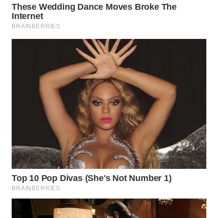
Wahana
Media
Group
WAHANA
NEWS
WAHANA
TANI
WAHANA
ADVOKAT
WAHANA
INFRASTRUKTUR
WAHANA
KONSUMEN