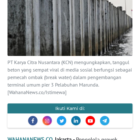
SAINS-TEKNO
KESEHATAN
INTERNASIONAL
SERBA-SERBI
PT Karya Citra Nusantara (KCN) mengungkapkan, tanggul
beton yang sempat viral di media sosial berfungsi sebagai
PENDIDIKAN
pemecah ombak (break water) dalam pengembangan
terminal umum pier 3 Pelabuhan Marunda.
OLAHRAGA
[WahanaNews.co/Istimewa]
OPINI
Ikuti Kami di:
EDITORIAL
WAHANANEWS.CO
, Jakarta -
Pengelola proyek