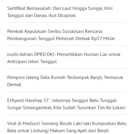
WN
Sertifikat Bermasalah: Dari Laut hingga Sungai, Kini
NUSANTARA
Tanggul dan Danau Ikut Dicaplok
WN
Pemkab Kepulauan Seribu Sosialisasi Rencana
JOGJA
Pembangunan Tanggul Pemecah Ombak Rp57 Miliar
WN
Justin Adrian DPRD DKI: Menertibkan Hunian Liar untuk
JATIM
Antisipasi Jebol Tanggul
WN
Pemprov Jateng Data Rumah Terdampak Banjir, Termasuk
BALI
Demak
WN
Elfiyanti Harahap ST : Jebolnya Tanggul Batu Tunggal
KALBAR
Sungai Simangambat, Kita Sudah Turunkan Tim Ke Lokasi
WN
Viral di Medsos! Seorang Bocah Laki-laki Kumpulkan Batu
KALTENG
Bata untuk Lindungi Makam Sang Ayah dari Banjir