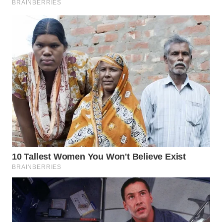
WN
MALUKU
WN
MALUT
WN
DAIRI
WN
DANAU
TOBA
WN
NIAS
WN
LANGKAT