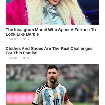
WN
PRIANGAN
TIMUR
WN
SEMARANG
WN
SOLO
WN
BOROBUDUR
WN
MADURA
WN
SURABAYA