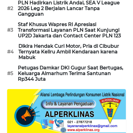
PLN Hadirkan Listrik Andal, SEA V League
PORTAL
#2
2026 Leg 2 Berjalan Lancar Tanpa
KONSUMEN
Gangguan
Staf Khusus Wapres RI Apresiasi
FORWAMKI
#3
Transformasi Layanan PLN Saat Kunjungi
UP2D Jakarta dan Contact Center PLN 123
ALPERKLINAS
Dikira Hendak Curi Motor, Pria di Cibubur
#4
Ternyata Keliru Ambil Kendaraan karena
Mabuk
FORJASIDA
Petugas Damkar DKI Gugur Saat Bertugas,
#5
Keluarga Almarhum Terima Santunan
TAMBANG
Rp344 Juta
NEWS
SITUNGIR
NEWS
SIDIKALANG
NEWS