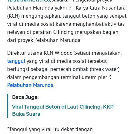
Informasi
Pelabuhan Marunda yakni PT Karya Citra Nusantara
(KCN) mengungkapkan, tanggul beton yang sempat
INDEKS
BERITA
viral di media sosial karena menghambat aktivitas
nelayan di perairan Cilincing merupakan bagian
KONTAK
dari proyek Pelabuhan Marunda.
KAMI
Direktur utama KCN Widodo Setiadi mengatakan,
INFO
tanggul
yang viral di media sosial tersebut
IKLAN
berfungsi sebagai pemecah ombak (break water)
dalam pengembangan terminal umum pier 3
TENTANG
Pelabuhan
Marunda
.
KAMI
Baca Juga:
PEDOMAN
Viral Tanggul Beton di Laut Cilincing, KKP
MEDIA
Buka Suara
SIBER
"Tanggul yang viral itu dekat dengan
REDAKSI