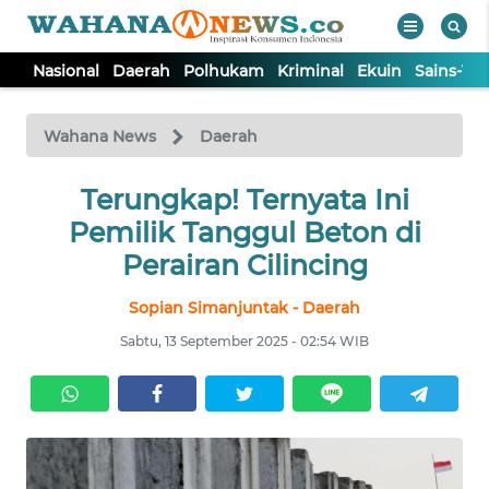
Nasional
Daerah
Polhukam
Kriminal
Ekuin
Sains-Te
WAHANA
Tutup
TV
Wahana News
Daerah
NASIONAL
Terungkap! Ternyata Ini
Pemilik Tanggul Beton di
DAERAH
Perairan Cilincing
Sopian Simanjuntak - Daerah
POLHUKAM
Sabtu, 13 September 2025 - 02:54 WIB
KRIMINAL
EKUIN