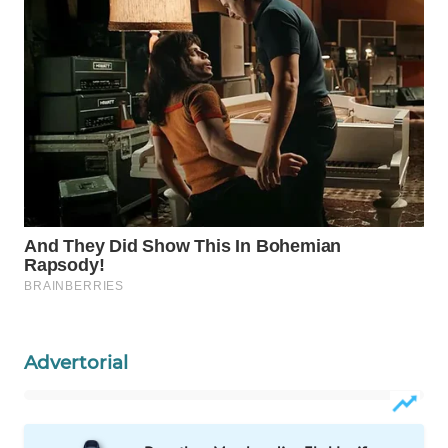
WAHANA
LISTRIK
WAHANA
TRAVEL
WAHANA
TV
WAHANANEWS
ID
WAHANANEWS
CO ID
Advertorial
WAHANANEWS
NET