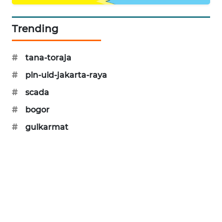
SIBARAGAS
NEWS
Trending
METRO
#
tana-toraja
SIANTAR
NEWS
#
pln-uid-jakarta-raya
#
scada
METRO
MEDAN
#
bogor
NEWS
#
gulkarmat
METRO
JAKARTA
NEWS
KRT
NEWS