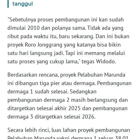
tanggul
WN
BANTEN
"Sebetulnya proses pembangunan ini kan sudah
dimulai 2010 dan polanya sama. Tidak ada yang
WN
NTT
ribut pada waktu itu, baru sekarang. Dan ini bukan
proyek Roro Jonggrang yang katanya bisa bikin
WN
satu hari langsung jadi. Tapi ini memang melalui
KEPRI
satu proses yang cukup lama," tegas Widodo.
WN
Berdasarkan rencana, proyek Pelabuhan Marunda
PAPUA
ini dibangun tiga pier atau dermaga. Pembangunan
dermaga 1 sudah selesai. Sedangkan
WN
pembangunan dermaga 2 masih berlangsung dan
PAPUA
ditargetkan selesai akhir 2025 dan pembangunan
BARAT
dermaga 3 ditargetkan selesai 2026.
WN
Secara lebih rinci, luas lahan proyek pembangunan
RIAU
Pelabuhan Marunda yakni dermaga 1 seluas 38,01