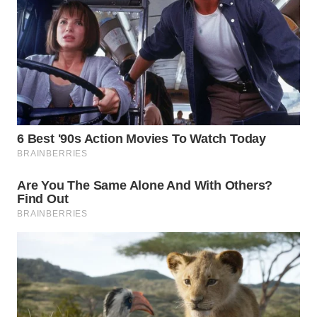
WN
TAPANULI
SELATAN
WN
TANJUNG
LESUNG
WN
KARO
WN
SIMALUNGUN
WN
LABUHANBATU
WN