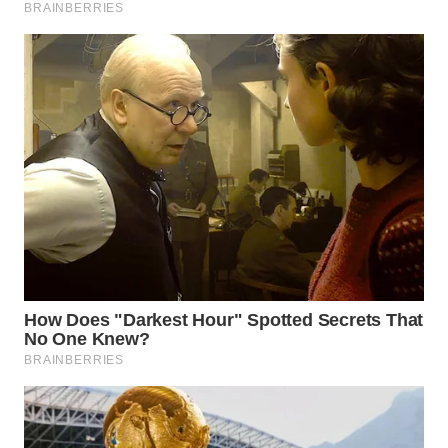
WN
SUMEDANG
WN
CIANJUR
WN
KEPULAUAN
SERIBU
WN
TANGERANG
WN
BINJAI
WN
CIREBON