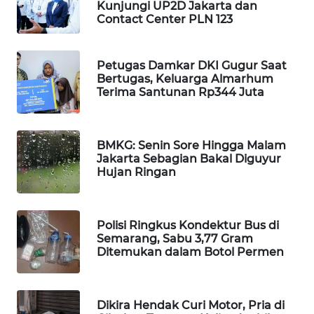
Kunjungi UP2D Jakarta dan
WAHANA
Contact Center PLN 123
DESA
WISATA
Petugas Damkar DKI Gugur Saat
Bertugas, Keluarga Almarhum
LAPAK
Terima Santunan Rp344 Juta
WAHANA
Wahana
Network
BMKG: Senin Sore Hingga Malam
Jakarta Sebagian Bakal Diguyur
Hujan Ringan
KONSUMEN
LISTRIK
Polisi Ringkus Kondektur Bus di
MASYARAKAT
Semarang, Sabu 3,77 Gram
KELISTRIKAN
Ditemukan dalam Botol Permen
WALINKI
ID
Dikira Hendak Curi Motor, Pria di