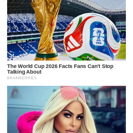
WN
INDRAMAYU
WN
KUNINGAN
WN
MAJALENGKA
WN
SUBANG
WN
SUKABUMI
WN
PURWAKARTA