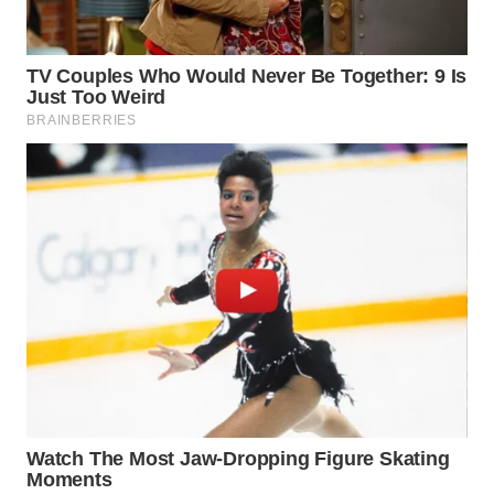
WN
BOGOR
WN
DEPOK
WN
TAPANULI
UTARA
WN
SAMOSIR
WN
PADANG
LAWAS