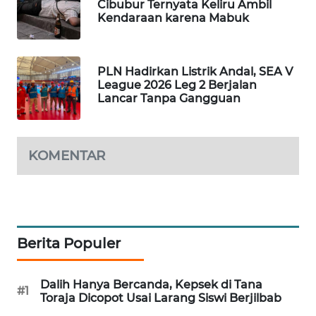
Cibubur Ternyata Keliru Ambil
Kendaraan karena Mabuk
MAWAKA
ID
PLN Hadirkan Listrik Andal, SEA V
MARTABAT
League 2026 Leg 2 Berjalan
NET
Lancar Tanpa Gangguan
PLN
WATCH
KOMENTAR
MKLI
LPKKI
Berita Populer
LKKI
Dalih Hanya Bercanda, Kepsek di Tana
#1
KOPEKLIN
Toraja Dicopot Usai Larang Siswi Berjilbab