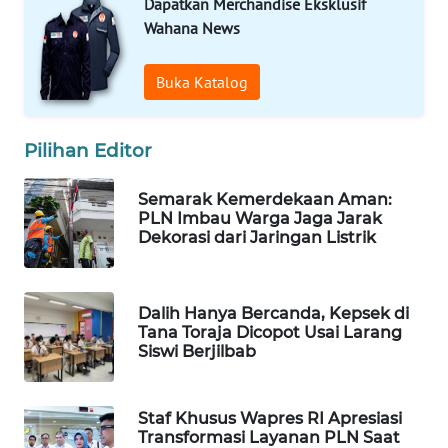
Dapatkan Merchandise Eksklusif
WAHANA
Wahana News
SPORT
Buka Katalog
WAHANA
UMKM
Pilihan Editor
WAHANA
SELEB
Semarak Kemerdekaan Aman:
PLN Imbau Warga Jaga Jarak
Dekorasi dari Jaringan Listrik
WAHANA
PERSONA
Dalih Hanya Bercanda, Kepsek di
WAHANA
Tana Toraja Dicopot Usai Larang
OTOMOTIF
Siswi Berjilbab
WAHANA
HEALTH
Staf Khusus Wapres RI Apresiasi
Transformasi Layanan PLN Saat