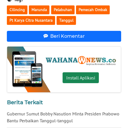
WN
Cilincing
Marunda
Pelabuhan
Pemecah Ombak
BABEL
Pt Karya Citra Nusantara
Tanggul
WN
SUMBAR
Beri Komentar
WN
SUMSEL
WN
Install Aplikasi
BENGKULU
WN
LAMPUNG
Berita Terkait
Gubernur Sumut Bobby Nasution Minta Presiden Prabowo
WN
JATENG
Bantu Perbaikan Tanggul-tanggul