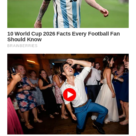
WN
NATUNA
WN
BINTAN
WN
MANDALIKA
WN
LIKUPANG
WN
LABUANBAJO
WN
BORNEO