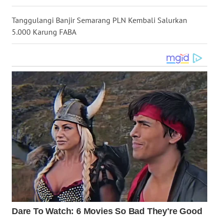
WN
Tanggulangi Banjir Semarang PLN Kembali Salurkan
KALTARA
5.000 Karung FABA
WN
KALSEL
WN
KALTIM
WN
SULSEL
WN
GORONTALO
WN
SULUT