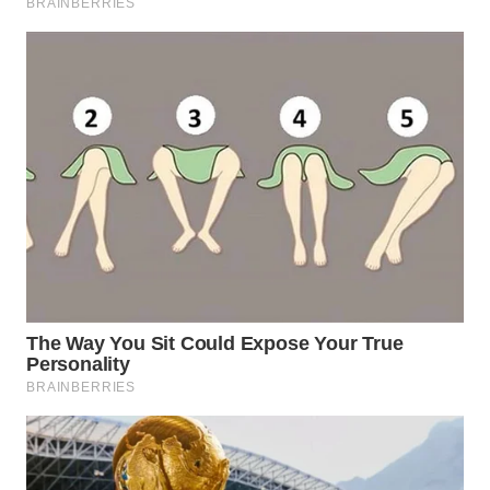
WN
SUMEDANG
WN
CIANJUR
WN
KEPULAUAN
SERIBU
WN
TANGERANG
WN
BINJAI
WN
CIREBON