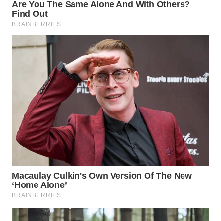
Wahana
Media
Group
WAHANA
NEWS
WAHANA
TANI
WAHANA
ADVOKAT
WAHANA
INFRASTRUKTUR
WAHANA
KONSUMEN