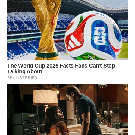
WN
INDRAMAYU
WN
KUNINGAN
WN
MAJALENGKA
WN
SUBANG
WN
SUKABUMI
WN
PURWAKARTA