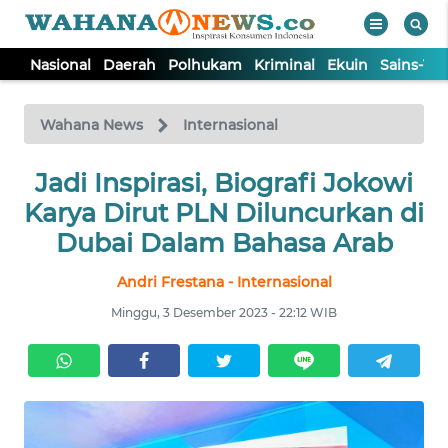
Nasional
Daerah
Polhukam
Kriminal
Ekuin
Sains-Te
WAHANA
Tutup
TV
Wahana News
Internasional
NASIONAL
Jadi Inspirasi, Biografi Jokowi
Karya Dirut PLN Diluncurkan di
DAERAH
Dubai Dalam Bahasa Arab
Andri Frestana - Internasional
POLHUKAM
Minggu, 3 Desember 2023 - 22:12 WIB
KRIMINAL
EKUIN