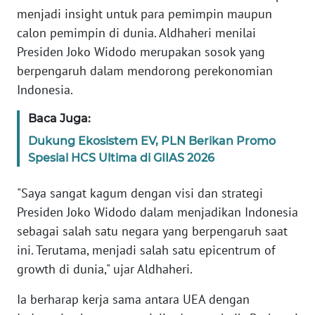
menjadi insight untuk para pemimpin maupun
WN
calon pemimpin di dunia. Aldhaheri menilai
SERAMBI
Presiden Joko Widodo merupakan sosok yang
berpengaruh dalam mendorong perekonomian
WN
Indonesia.
JAMBI
Baca Juga:
WN
Dukung Ekosistem EV, PLN Berikan Promo
SULTRA
Spesial HCS Ultima di GIIAS 2026
WN
"Saya sangat kagum dengan visi dan strategi
NTB
Presiden Joko Widodo dalam menjadikan Indonesia
sebagai salah satu negara yang berpengaruh saat
WN
SULTENG
ini. Terutama, menjadi salah satu epicentrum of
growth di dunia," ujar Aldhaheri.
WN
Ia berharap kerja sama antara UEA dengan
SULBAR