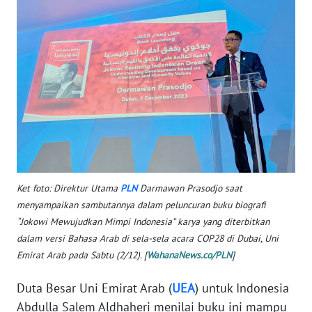
WN
BANTEN
WN
NTT
WN
KEPRI
WN
PAPUA
Ket foto: Direktur Utama
PLN
Darmawan Prasodjo saat
menyampaikan sambutannya dalam peluncuran buku biografi
WN
“Jokowi Mewujudkan Mimpi Indonesia” karya yang diterbitkan
PAPUA
dalam versi Bahasa Arab di sela-sela acara COP28 di Dubai, Uni
BARAT
Emirat Arab pada Sabtu (2/12). [
WahanaNews.co/PLN
]
WN
Duta Besar Uni Emirat Arab (
UEA
) untuk Indonesia
RIAU
Abdulla Salem Aldhaheri menilai buku ini mampu