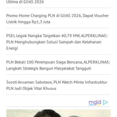
Ultima di GIIAS 2026
WN
MALUKU
Promo Home Charging PLN di GIIAS 2026, Dapat Voucher
Listrik hingga Rp1,3 Juta
WN
MALUT
PSEL Legok Nangka Targetkan 40,79 MW, ALPERKLINAS:
PLN Menghubungkan Solusi Sampah dan Ketahanan
WN
Energi
DAIRI
PLN Bekali 100 Perempuan Siaga Bencana, ALPERKLINAS:
WN
Langkah Strategis Bangun Masyarakat Tangguh
DANAU
TOBA
Soroti Ancaman Sabotase, PLN Watch Minta Infrastruktur
WN
PLN Jadi Objek Vital Khusus
NIAS
WN
LANGKAT