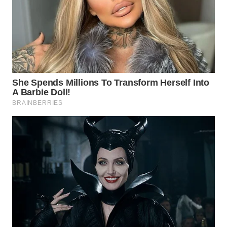
WAHANA
SPORT
WAHANA
UMKM
WAHANA
SELEB
WAHANA
PERSONA
WAHANA
OTOMOTIF
WAHANA
HEALTH