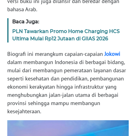
versi buku ini juga dilansir dan beredar dengan
bahasa Arab.
KARIR
Baca Juga:
DISCLAIMER
PLN Tawarkan Promo Home Charging HCS
Ultima Mulai Rp12 Jutaan di GIIAS 2026
Wahana
News
Biografi ini merangkum capaian-capaian
Jokowi
Regional
dalam membangun Indonesia di berbagai bidang,
mulai dari membangun pemerataan layanan dasar
WN
seperti kesehatan dan pendidikan, pembangunan
SUMUT
ekonomi kerakyatan hingga infrastruktur yang
menghubungkan jalan-jalan utama di berbagai
WN
JAKARTA
provinsi sehingga mampu membangun
kesejahteraan.
WN
JABAR