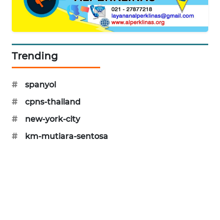
CILEUNGSI
NEWS
BERKAT
NEWS
Trending
BERAMPU
#
spanyol
NEWS
#
cpns-thailand
ANUGERAH
#
new-york-city
NEWS
#
km-mutiara-sentosa
AKHLAK
ID
PERAPKI
NEWS