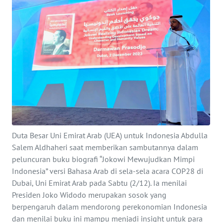
SAINS-TEKNO
KESEHATAN
INTERNASIONAL
SERBA-SERBI
PENDIDIKAN
Duta Besar Uni Emirat Arab (UEA) untuk Indonesia Abdulla
OLAHRAGA
Salem Aldhaheri saat memberikan sambutannya dalam
peluncuran buku biografi “Jokowi Mewujudkan Mimpi
Indonesia” versi Bahasa Arab di sela-sela acara COP28 di
OPINI
Dubai, Uni Emirat Arab pada Sabtu (2/12). Ia menilai
Presiden Joko Widodo merupakan sosok yang
EDITORIAL
berpengaruh dalam mendorong perekonomian Indonesia
dan menilai buku ini mampu menjadi insight untuk para