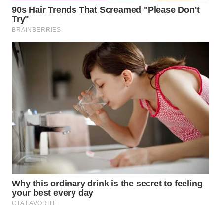
WN
NATUNA
WN
BINTAN
WN
MANDALIKA
WN
LIKUPANG
WN
LABUANBAJO
WN
BORNEO