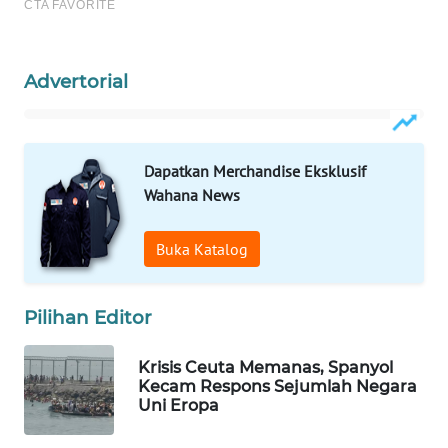
MAWAKA
ID
Advertorial
MARTABAT
NET
Dapatkan Merchandise Eksklusif
PLN
Wahana News
WATCH
Buka Katalog
MKLI
LPKKI
Pilihan Editor
LKKI
Krisis Ceuta Memanas, Spanyol
Kecam Respons Sejumlah Negara
Uni Eropa
KOPEKLIN