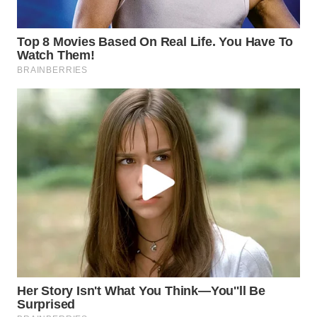
WN
BOGOR
WN
DEPOK
WN
TAPANULI
UTARA
WN
SAMOSIR
WN
PADANG
LAWAS