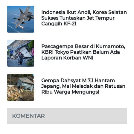
SIBARAGAS
Indonesia Ikut Andil, Korea Selatan
NEWS
Sukses Tuntaskan Jet Tempur
Canggih KF-21
METRO
SIANTAR
NEWS
Pascagempa Besar di Kumamoto,
KBRI Tokyo Pastikan Belum Ada
Laporan Korban WNI
METRO
MEDAN
NEWS
Gempa Dahsyat M 7,1 Hantam
Jepang, Mal Meledak dan Ratusan
METRO
Ribu Warga Mengungsi
JAKARTA
NEWS
KOMENTAR
KRT
NEWS