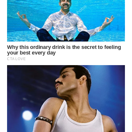
TAPANULI
TENGAH
WN DELI
SERDANG
WN
TEBING
TINGGI
WN
PAKPAK
WN
KARAWANG
WN
BEKASI