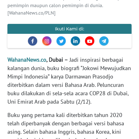
Informasi
pemimpin maupun calon pemimpin di dunia.
[WahanaNews.co/PLN]
INDEKS
BERITA
Ikuti Kami di:
KONTAK
KAMI
WahanaNews.co
, Dubai –
Jadi inspirasi berbagai
INFO
kalangan dunia, buku biografi “Jokowi Mewujudkan
IKLAN
Mimpi Indonesia” karya Darmawan Prasodjo
diterbitkan dalam versi Bahasa Arab. Peluncuran
TENTANG
KAMI
buku dilakukan di sela-sela acara COP28 di Dubai,
Uni Emirat Arab pada Sabtu (2/12).
PEDOMAN
MEDIA
Buku yang pertama kali diterbitkan tahun 2020
SIBER
telah diperbanyak dengan berbagai versi bahasa
asing. Selain bahasa Inggris, bahasa Korea, kini
REDAKSI