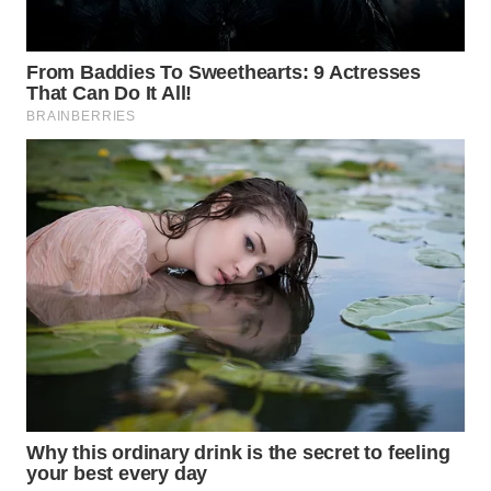
WAHANA
DESA
WISATA
LAPAK
WAHANA
Wahana
Network
KONSUMEN
LISTRIK
MASYARAKAT
KELISTRIKAN
WALINKI
ID