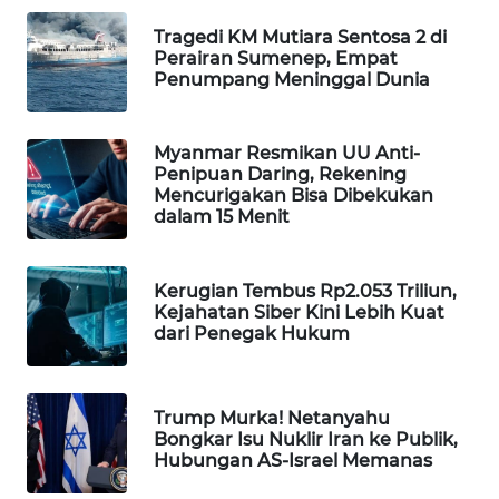
PORTAL
Tragedi KM Mutiara Sentosa 2 di
KONSUMEN
Perairan Sumenep, Empat
Penumpang Meninggal Dunia
FORWAMKI
Myanmar Resmikan UU Anti-
ALPERKLINAS
Penipuan Daring, Rekening
Mencurigakan Bisa Dibekukan
dalam 15 Menit
FORJASIDA
TAMBANG
Kerugian Tembus Rp2.053 Triliun,
NEWS
Kejahatan Siber Kini Lebih Kuat
dari Penegak Hukum
SITUNGIR
NEWS
Trump Murka! Netanyahu
Bongkar Isu Nuklir Iran ke Publik,
SIDIKALANG
Hubungan AS-Israel Memanas
NEWS