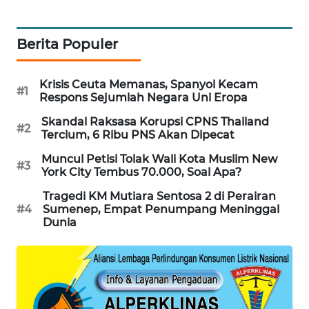
KARING
NEWS
Berita Populer
JURNAL
MARITIM
Krisis Ceuta Memanas, Spanyol Kecam
#1
Respons Sejumlah Negara Uni Eropa
HUMBANG
Skandal Raksasa Korupsi CPNS Thailand
NEWS
#2
Tercium, 6 Ribu PNS Akan Dipecat
Muncul Petisi Tolak Wali Kota Muslim New
GARONGGANG
#3
York City Tembus 70.000, Soal Apa?
NEWS
Tragedi KM Mutiara Sentosa 2 di Perairan
#4
Sumenep, Empat Penumpang Meninggal
FISUELRI
Dunia
ID
ENERGI
NEWS