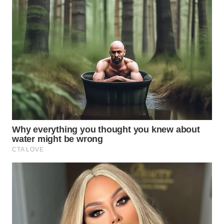
WAHANA
LISTRIK
WAHANA
TRAVEL
WAHANA
TV
WAHANANEWS
ID
WAHANANEWS
CO ID
WAHANANEWS
NET