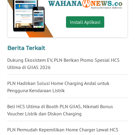
WN
KALTARA
Install Aplikasi
WN
KALSEL
Berita Terkait
WN
KALTIM
Dukung Ekosistem EV, PLN Berikan Promo Spesial HCS
Ultima di GIIAS 2026
WN
SULSEL
PLN Hadirkan Solusi Home Charging Andal untuk
Pengguna Kendaraan Listrik
WN
GORONTALO
Beli HCS Ultima di Booth PLN GIIAS, Nikmati Bonus
Voucher Listrik dan Diskon Charging
WN
SULUT
PLN Permudah Kepemilikan Home Charger Lewat HCS