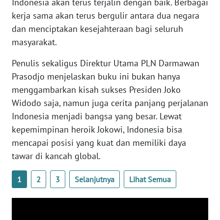
Indonesia akan terus terjalin dengan baik. Berbagai
WN
kerja sama akan terus bergulir antara dua negara
BABEL
dan menciptakan kesejahteraan bagi seluruh
masyarakat.
WN
SUMBAR
Penulis sekaligus Direktur Utama PLN Darmawan
Prasodjo menjelaskan buku ini bukan hanya
WN
menggambarkan kisah sukses Presiden Joko
SUMSEL
Widodo saja, namun juga cerita panjang perjalanan
Indonesia menjadi bangsa yang besar. Lewat
WN
kepemimpinan heroik Jokowi, Indonesia bisa
BENGKULU
mencapai posisi yang kuat dan memiliki daya
tawar di kancah global.
WN
LAMPUNG
1
2
3
Selanjutnya
Lihat Semua
WN
JATENG