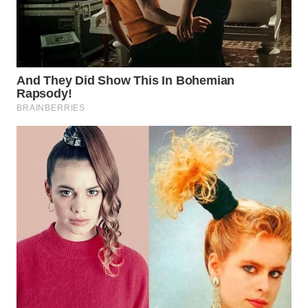
WN
PRIANGAN
TIMUR
WN
SEMARANG
WN
SOLO
WN
BOROBUDUR
WN
MADURA
WN
SURABAYA