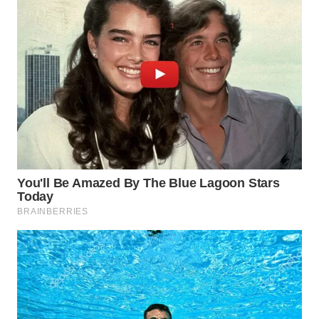
WN
TAPANULI
SELATAN
WN
TANJUNG
LESUNG
WN
KARO
WN
SIMALUNGUN
WN
LABUHANBATU
WN