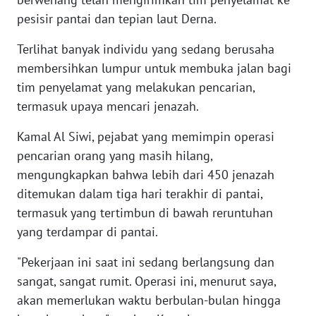
pesisir pantai dan tepian laut Derna.
WN
SERAMBI
Terlihat banyak individu yang sedang berusaha
membersihkan lumpur untuk membuka jalan bagi
WN
tim penyelamat yang melakukan pencarian,
JAMBI
termasuk upaya mencari jenazah.
WN
Kamal Al Siwi, pejabat yang memimpin operasi
SULTRA
pencarian orang yang masih hilang,
mengungkapkan bahwa lebih dari 450 jenazah
WN
ditemukan dalam tiga hari terakhir di pantai,
NTB
termasuk yang tertimbun di bawah reruntuhan
yang terdampar di pantai.
WN
SULTENG
"Pekerjaan ini saat ini sedang berlangsung dan
sangat, sangat rumit. Operasi ini, menurut saya,
WN
akan memerlukan waktu berbulan-bulan hingga
SULBAR