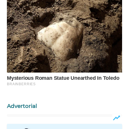
WAHANA
SPORT
WAHANA
UMKM
WAHANA
SELEB
WAHANA
PERSONA
WAHANA
OTOMOTIF
Advertorial
WAHANA
HEALTH