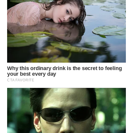
WN
PRIANGAN
TIMUR
WN
SEMARANG
WN
SOLO
WN
BOROBUDUR
WN
MADURA
WN
SURABAYA