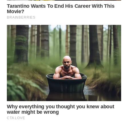
WN
BOGOR
WN
DEPOK
WN
TAPANULI
UTARA
WN
SAMOSIR
WN
PADANG
LAWAS