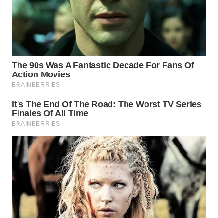
WN
NATUNA
WN
BINTAN
WN
MANDALIKA
WN
LIKUPANG
WN
LABUANBAJO
WN
BORNEO