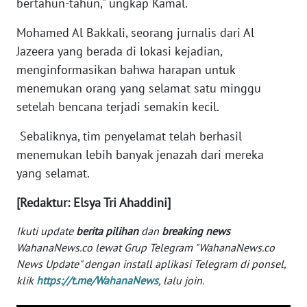
bertahun-tahun," ungkap Kamal.
WN
Mohamed Al Bakkali, seorang jurnalis dari Al
BABEL
Jazeera yang berada di lokasi kejadian,
menginformasikan bahwa harapan untuk
WN
SUMBAR
menemukan orang yang selamat satu minggu
setelah bencana terjadi semakin kecil.
WN
Sebaliknya, tim penyelamat telah berhasil
SUMSEL
menemukan lebih banyak jenazah dari mereka
yang selamat.
WN
BENGKULU
[Redaktur: Elsya Tri Ahaddini]
WN
Ikuti update
berita pilihan
dan
breaking news
LAMPUNG
WahanaNews.co lewat Grup Telegram "WahanaNews.co
News Update" dengan install aplikasi Telegram di ponsel,
WN
klik
https://t.me/WahanaNews
, lalu join.
JATENG