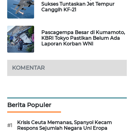
Sukses Tuntaskan Jet Tempur
PORTAL
Canggih KF-21
KONSUMEN
FORWAMKI
Pascagempa Besar di Kumamoto,
KBRI Tokyo Pastikan Belum Ada
Laporan Korban WNI
ALPERKLINAS
FORJASIDA
KOMENTAR
TAMBANG
NEWS
SITUNGIR
NEWS
Berita Populer
SIDIKALANG
Krisis Ceuta Memanas, Spanyol Kecam
#1
NEWS
Respons Sejumlah Negara Uni Eropa