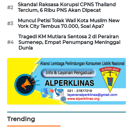
Skandal Raksasa Korupsi CPNS Thailand
#2
SIBARAGAS
Tercium, 6 Ribu PNS Akan Dipecat
NEWS
Muncul Petisi Tolak Wali Kota Muslim New
#3
York City Tembus 70.000, Soal Apa?
METRO
SIANTAR
Tragedi KM Mutiara Sentosa 2 di Perairan
#4
Sumenep, Empat Penumpang Meninggal
NEWS
Dunia
METRO
MEDAN
NEWS
METRO
JAKARTA
NEWS
KRT
Trending
NEWS