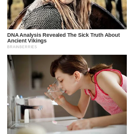
Wahana
Media
Group
WAHANA
NEWS
WAHANA
TANI
WAHANA
ADVOKAT
WAHANA
INFRASTRUKTUR
WAHANA
KONSUMEN