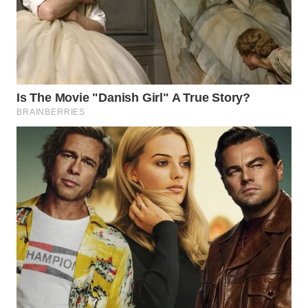
TAPANULI
TENGAH
WN DELI
SERDANG
WN
TEBING
TINGGI
WN
PAKPAK
WN
KARAWANG
WN
BEKASI