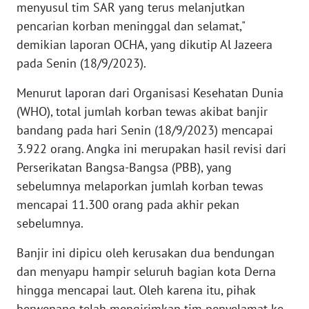
menyusul tim SAR yang terus melanjutkan
WN
pencarian korban meninggal dan selamat,"
BANTEN
demikian laporan OCHA, yang dikutip Al Jazeera
pada Senin (18/9/2023).
WN
NTT
Menurut laporan dari Organisasi Kesehatan Dunia
(WHO), total jumlah korban tewas akibat banjir
WN
KEPRI
bandang pada hari Senin (18/9/2023) mencapai
3.922 orang. Angka ini merupakan hasil revisi dari
WN
Perserikatan Bangsa-Bangsa (PBB), yang
PAPUA
sebelumnya melaporkan jumlah korban tewas
mencapai 11.300 orang pada akhir pekan
WN
sebelumnya.
PAPUA
BARAT
Banjir ini dipicu oleh kerusakan dua bendungan
dan menyapu hampir seluruh bagian kota Derna
WN
hingga mencapai laut. Oleh karena itu, pihak
RIAU
berwenang telah mengirimkan tim penyelamat ke