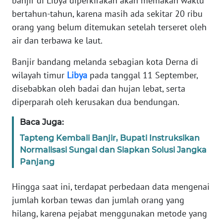
banjir di Libya diperkirakan akan memakan waktu
Informasi
bertahun-tahun, karena masih ada sekitar 20 ribu
INDEKS
orang yang belum ditemukan setelah terseret oleh
BERITA
air dan terbawa ke laut.
Banjir bandang melanda sebagian kota Derna di
KONTAK
KAMI
wilayah timur
Libya
pada tanggal 11 September,
disebabkan oleh badai dan hujan lebat, serta
INFO
diperparah oleh kerusakan dua bendungan.
IKLAN
Baca Juga:
TENTANG
Tapteng Kembali Banjir, Bupati Instruksikan
KAMI
Normalisasi Sungai dan Siapkan Solusi Jangka
Panjang
PEDOMAN
MEDIA
Hingga saat ini, terdapat perbedaan data mengenai
SIBER
jumlah korban tewas dan jumlah orang yang
hilang, karena pejabat menggunakan metode yang
REDAKSI