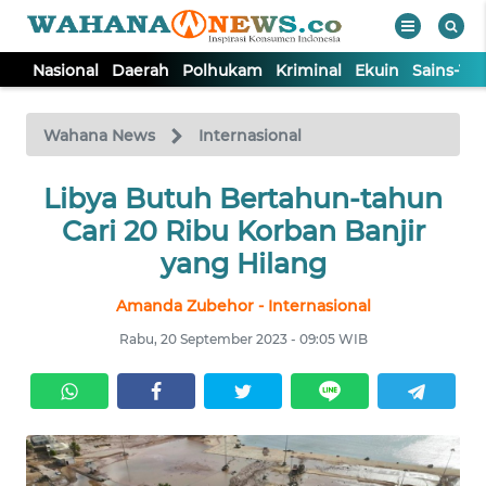
Nasional
Daerah
Polhukam
Kriminal
Ekuin
Sains-Te
WAHANA
Tutup
TV
Wahana News
Internasional
NASIONAL
Libya Butuh Bertahun-tahun
Cari 20 Ribu Korban Banjir
DAERAH
yang Hilang
Amanda Zubehor - Internasional
POLHUKAM
Rabu, 20 September 2023 - 09:05 WIB
KRIMINAL
EKUIN