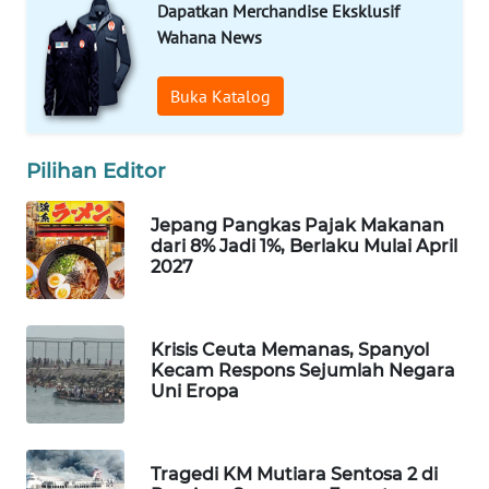
Dapatkan Merchandise Eksklusif
WAHANA
Wahana News
DESA
WISATA
Buka Katalog
LAPAK
WAHANA
Pilihan Editor
Wahana
Jepang Pangkas Pajak Makanan
Network
dari 8% Jadi 1%, Berlaku Mulai April
2027
KONSUMEN
LISTRIK
Krisis Ceuta Memanas, Spanyol
MASYARAKAT
Kecam Respons Sejumlah Negara
KELISTRIKAN
Uni Eropa
WALINKI
ID
Tragedi KM Mutiara Sentosa 2 di