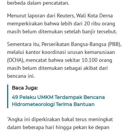
berbeda dalam pencatatan.
KARIR
Menurut laporan dari Reuters, Wali Kota Derna
memperkirakan bahwa lebih dari 20 ribu orang
DISCLAIMER
masih belum ditemukan setelah banjir tersebut.
Sementara itu, Perserikatan Bangsa-Bangsa (PBB),
Wahana
News
melalui kantor koordinasi urusan kemanusiaan
Regional
(OCHA), mencatat bahwa sekitar 10.100 orang
masih belum ditemukan sebagai akibat dari
WN
bencana ini.
SUMUT
Baca Juga:
WN
49 Pelaku UMKM Terdampak Bencana
JAKARTA
Hidrometeorologi Terima Bantuan
WN
"Angka ini diperkirakan bakal terus meningkat
JABAR
dalam beberapa hari hingga pekan ke depan