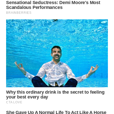
WN
SUMEDANG
WN
CIANJUR
WN
KEPULAUAN
SERIBU
WN
TANGERANG
WN
BINJAI
WN
CIREBON