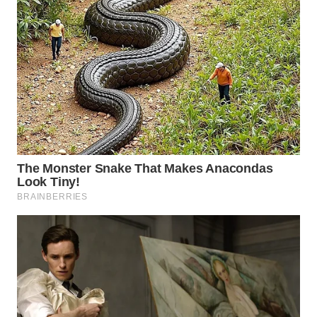
WN
TAPANULI
SELATAN
WN
TANJUNG
LESUNG
WN
KARO
WN
SIMALUNGUN
WN
LABUHANBATU
WN