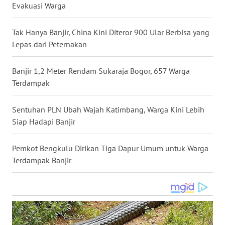
Evakuasi Warga
WN
MALUKU
Tak Hanya Banjir, China Kini Diteror 900 Ular Berbisa yang
Lepas dari Peternakan
WN
MALUT
Banjir 1,2 Meter Rendam Sukaraja Bogor, 657 Warga
Terdampak
WN
DAIRI
Sentuhan PLN Ubah Wajah Katimbang, Warga Kini Lebih
WN
Siap Hadapi Banjir
DANAU
TOBA
Pemkot Bengkulu Dirikan Tiga Dapur Umum untuk Warga
Terdampak Banjir
WN
NIAS
WN
LANGKAT