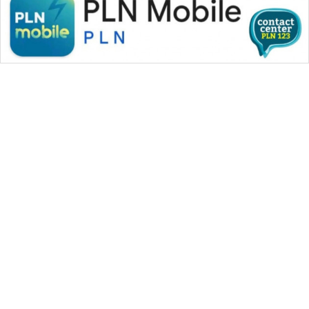
WAHANA MEDIA GROUP
|
|
|
WAHANA NEWS co
WAHANA TANI
WAHANA ADVOKAT
|
|
WAHANA INFRASTRUKTUR
WAHANA KONSUMEN
|
|
|
WAHANA LISTRIK
WAHANA TRAVEL
WAHANA TV
|
|
|
WAHANANEWS id
WAHANANEWS CO ID
WAHANANEWS NET
|
|
|