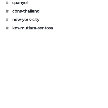
#
spanyol
KARING
NEWS
#
cpns-thailand
#
new-york-city
JURNAL
MARITIM
#
km-mutiara-sentosa
HUMBANG
NEWS
GARONGGANG
NEWS
FISUELRI
ID
ENERGI
NEWS