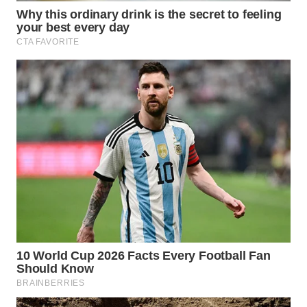
WAHANA
LISTRIK
WAHANA
TRAVEL
WAHANA
TV
WAHANANEWS
ID
WAHANANEWS
CO ID
WAHANANEWS
NET