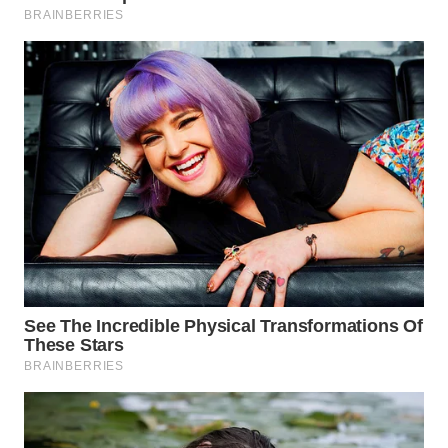
WN
INDRAMAYU
WN
KUNINGAN
WN
MAJALENGKA
WN
SUBANG
WN
SUKABUMI
WN
PURWAKARTA