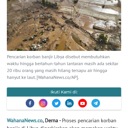
SAINS-TEKNO
KESEHATAN
INTERNASIONAL
SERBA-SERBI
Pencarian korban banjir Libya disebut membutuhkan
waktu hingga bertahun-tahun lantaran masih ada sekitar
PENDIDIKAN
20 ribu orang yang masih hilang tersapu air hingga
hanyut ke laut. [WahanaNews.co/AP].
OLAHRAGA
Ikuti Kami di:
OPINI
EDITORIAL
WahanaNews.co
, Derna -
Proses pencarian korban