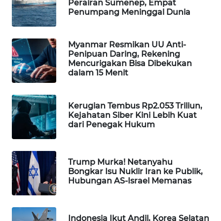
Perairan Sumenep, Empat
Penumpang Meninggal Dunia
MAWAKA
ID
Myanmar Resmikan UU Anti-
MARTABAT
Penipuan Daring, Rekening
Mencurigakan Bisa Dibekukan
NET
dalam 15 Menit
PLN
WATCH
Kerugian Tembus Rp2.053 Triliun,
Kejahatan Siber Kini Lebih Kuat
dari Penegak Hukum
MKLI
LPKKI
Trump Murka! Netanyahu
Bongkar Isu Nuklir Iran ke Publik,
LKKI
Hubungan AS-Israel Memanas
KOPEKLIN
Indonesia Ikut Andil, Korea Selatan