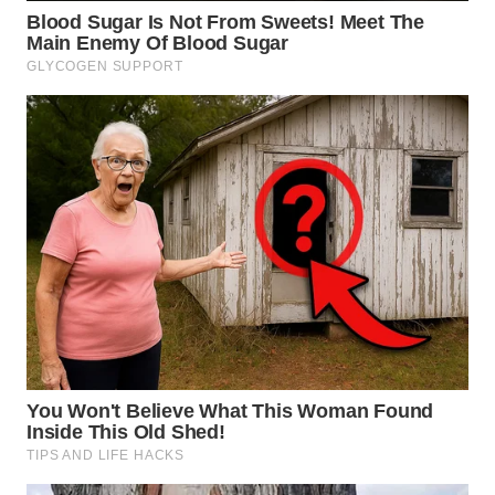
WN
TAPANULI
SELATAN
WN
TANJUNG
LESUNG
WN
KARO
WN
SIMALUNGUN
WN
LABUHANBATU
WN