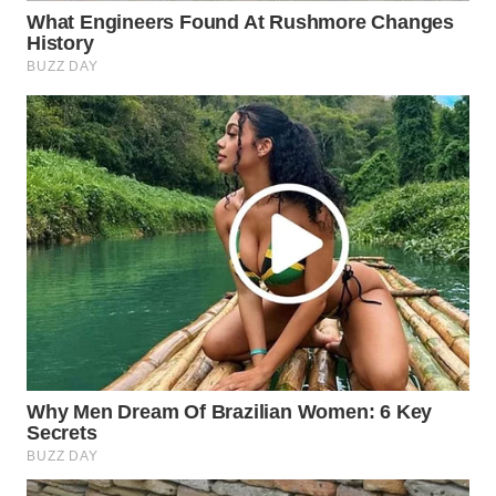
WN
NATUNA
WN
BINTAN
WN
MANDALIKA
WN
LIKUPANG
WN
LABUANBAJO
WN
BORNEO