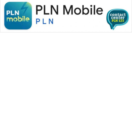
WAHANA MEDIA GROUP
|
|
|
WAHANA NEWS co
WAHANA TANI
WAHANA ADVOKAT
|
|
WAHANA INFRASTRUKTUR
WAHANA KONSUMEN
|
|
|
WAHANA LISTRIK
WAHANA TRAVEL
WAHANA TV
|
|
|
WAHANANEWS id
WAHANANEWS CO ID
WAHANANEWS NET