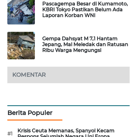
Pascagempa Besar di Kumamoto,
WAHANA
KBRI Tokyo Pastikan Belum Ada
DESA
Laporan Korban WNI
WISATA
LAPAK
Gempa Dahsyat M 7,1 Hantam
WAHANA
Jepang, Mal Meledak dan Ratusan
Ribu Warga Mengungsi
Wahana
Network
KOMENTAR
KONSUMEN
LISTRIK
MASYARAKAT
KELISTRIKAN
Berita Populer
WALINKI
Krisis Ceuta Memanas, Spanyol Kecam
ID
#1
Respons Sejumlah Negara Uni Eropa