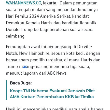
Informasi
WAHANANEWS.CO
, Jakarta -
Dalam pemungutan
suara tengah malam yang menandai dimulainya
INDEKS
Hari Pemilu 2024 Amerika Serikat, kandidat
BERITA
Demokrat Kamala Harris dan kandidat Republik
Donald Trump berbagi perolehan suara secara
KONTAK
seimbang.
KAMI
Pemungutan awal ini berlangsung di Dixville
INFO
Notch, New Hampshire, sebuah kota kecil dengan
IKLAN
hanya enam pemilih terdaftar, di mana Harris dan
Trump m
as
ing-masing menerima tiga suara,
TENTANG
KAMI
menurut laporan dari ABC News.
Baca Juga:
PEDOMAN
MEDIA
Koops TNI Habema Evakuasi Jenazah Pilot
SIBER
AMA Korban Penembakan KKB ke Timika
REDAKSI
Hasil ini mencerminkan prediksi para analis bahwa