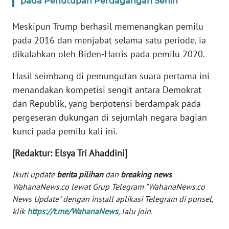
pada Penutupan Perdagangan Senin
WN
BANTEN
Meskipun Trump berhasil memenangkan pemilu
pada 2016 dan menjabat selama satu periode, ia
WN
dikalahkan oleh Biden-Harris pada pemilu 2020.
NTT
Hasil seimbang di pemungutan suara pertama ini
WN
menandakan kompetisi sengit antara Demokrat
KEPRI
dan Republik, yang berpotensi berdampak pada
pergeseran dukungan di sejumlah negara bagian
WN
kunci pada pemilu kali ini.
PAPUA
[Redaktur: Elsya Tri Ahaddini]
WN
PAPUA
Ikuti update
berita pilihan
dan
breaking news
BARAT
WahanaNews.co lewat Grup Telegram "WahanaNews.co
News Update" dengan install aplikasi Telegram di ponsel,
WN
klik
https://t.me/WahanaNews
, lalu join.
RIAU