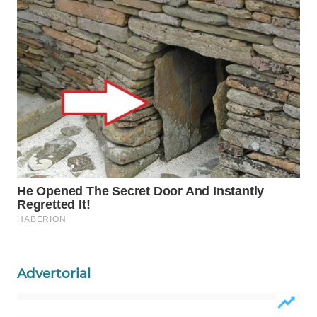
Wahana
Media
Group
WAHANA
NEWS
WAHANA
TANI
WAHANA
ADVOKAT
WAHANA
INFRASTRUKTUR
Advertorial
WAHANA
KONSUMEN