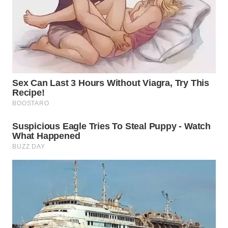
WN
SUMEDANG
WN
CIANJUR
WN
KEPULAUAN
SERIBU
WN
TANGERANG
WN
BINJAI
WN
CIREBON