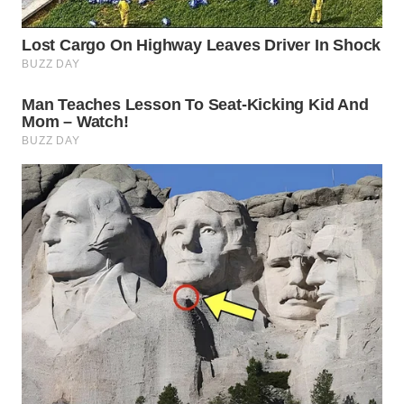
WN
PRIANGAN
TIMUR
WN
SEMARANG
WN
SOLO
WN
BOROBUDUR
WN
MADURA
WN
SURABAYA