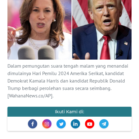
SAINS-TEKNO
KESEHATAN
INTERNASIONAL
SERBA-SERBI
Dalam pemungutan suara tengah malam yang menandai
PENDIDIKAN
dimulainya Hari Pemilu 2024 Amerika Serikat, kandidat
Demokrat Kamala Harris dan kandidat Republik Donald
Trump berbagi perolehan suara secara seimbang.
OLAHRAGA
[WahanaNews.co/AP].
OPINI
Ikuti Kami di:
EDITORIAL