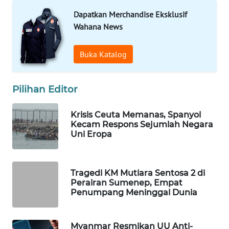
Dapatkan Merchandise Eksklusif
WAHANA
LISTRIK
Wahana News
WAHANA
Buka Katalog
TRAVEL
Pilihan Editor
WAHANA
TV
Krisis Ceuta Memanas, Spanyol
Kecam Respons Sejumlah Negara
WAHANANEWS
Uni Eropa
ID
WAHANANEWS
Tragedi KM Mutiara Sentosa 2 di
CO ID
Perairan Sumenep, Empat
Penumpang Meninggal Dunia
WAHANANEWS
NET
Myanmar Resmikan UU Anti-