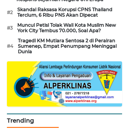
Skandal Raksasa Korupsi CPNS Thailand
MAWAKA
#2
Tercium, 6 Ribu PNS Akan Dipecat
ID
Muncul Petisi Tolak Wali Kota Muslim New
#3
York City Tembus 70.000, Soal Apa?
MARTABAT
NET
Tragedi KM Mutiara Sentosa 2 di Perairan
#4
Sumenep, Empat Penumpang Meninggal
Dunia
PLN
WATCH
MKLI
LPKKI
LKKI
KOPEKLIN
Trending