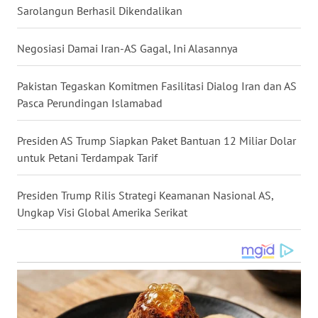
Sarolangun Berhasil Dikendalikan
WN
NUSANTARA
Negosiasi Damai Iran-AS Gagal, Ini Alasannya
WN
JOGJA
Pakistan Tegaskan Komitmen Fasilitasi Dialog Iran dan AS
Pasca Perundingan Islamabad
WN
JATIM
Presiden AS Trump Siapkan Paket Bantuan 12 Miliar Dolar
untuk Petani Terdampak Tarif
WN
BALI
Presiden Trump Rilis Strategi Keamanan Nasional AS,
Ungkap Visi Global Amerika Serikat
WN
KALBAR
WN
KALTENG