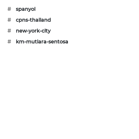
PORTAL
#
spanyol
KONSUMEN
#
cpns-thailand
FORWAMKI
#
new-york-city
#
km-mutiara-sentosa
ALPERKLINAS
FORJASIDA
TAMBANG
NEWS
SITUNGIR
NEWS
SIDIKALANG
NEWS