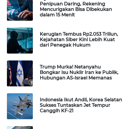
Penipuan Daring, Rekening
WAHANA
Mencurigakan Bisa Dibekukan
SPORT
dalam 15 Menit
WAHANA
Kerugian Tembus Rp2.053 Triliun,
UMKM
Kejahatan Siber Kini Lebih Kuat
dari Penegak Hukum
WAHANA
SELEB
Trump Murka! Netanyahu
WAHANA
Bongkar Isu Nuklir Iran ke Publik,
PERSONA
Hubungan AS-Israel Memanas
WAHANA
OTOMOTIF
Indonesia Ikut Andil, Korea Selatan
Sukses Tuntaskan Jet Tempur
Canggih KF-21
WAHANA
HEALTH