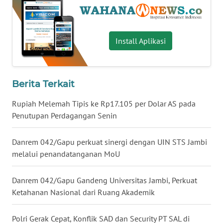
WN
BABEL
Install Aplikasi
WN
SUMBAR
Berita Terkait
WN
SUMSEL
Rupiah Melemah Tipis ke Rp17.105 per Dolar AS pada
Penutupan Perdagangan Senin
WN
BENGKULU
Danrem 042/Gapu perkuat sinergi dengan UIN STS Jambi
melalui penandatanganan MoU
WN
LAMPUNG
Danrem 042/Gapu Gandeng Universitas Jambi, Perkuat
Ketahanan Nasional dari Ruang Akademik
WN
JATENG
Polri Gerak Cepat, Konflik SAD dan Security PT SAL di