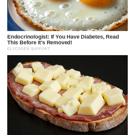
WN
MALUKU
WN
MALUT
WN
DAIRI
WN
DANAU
TOBA
WN
NIAS
WN
LANGKAT