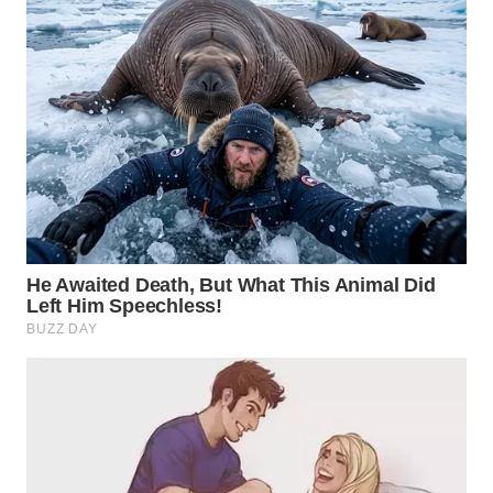
WN
BOGOR
WN
DEPOK
WN
TAPANULI
UTARA
WN
SAMOSIR
WN
PADANG
LAWAS