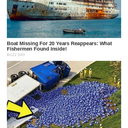
WN
INDRAMAYU
WN
KUNINGAN
WN
MAJALENGKA
WN
SUBANG
WN
SUKABUMI
WN
PURWAKARTA