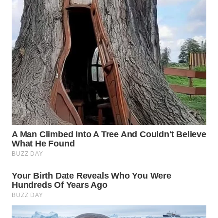
TAPANULI
TENGAH
WN DELI
SERDANG
WN
TEBING
TINGGI
WN
PAKPAK
WN
KARAWANG
WN
BEKASI