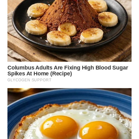
WN
KALTARA
WN
KALSEL
WN
KALTIM
WN
SULSEL
WN
GORONTALO
WN
SULUT