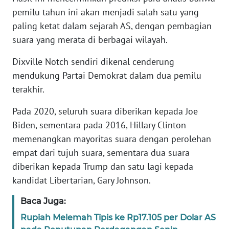
pemilu tahun ini akan menjadi salah satu yang
KARIR
paling ketat dalam sejarah AS, dengan pembagian
suara yang merata di berbagai wilayah.
DISCLAIMER
Dixville Notch sendiri dikenal cenderung
mendukung Partai Demokrat dalam dua pemilu
Wahana
News
terakhir.
Regional
Pada 2020, seluruh suara diberikan kepada Joe
WN
Biden, sementara pada 2016, Hillary Clinton
SUMUT
memenangkan mayoritas suara dengan perolehan
empat dari tujuh suara, sementara dua suara
WN
diberikan kepada Trump dan satu lagi kepada
JAKARTA
kandidat Libertarian, Gary Johnson.
WN
Baca Juga:
JABAR
Rupiah Melemah Tipis ke Rp17.105 per Dolar AS