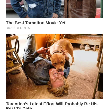
WN
BOGOR
WN
DEPOK
WN
TAPANULI
UTARA
WN
SAMOSIR
WN
PADANG
LAWAS