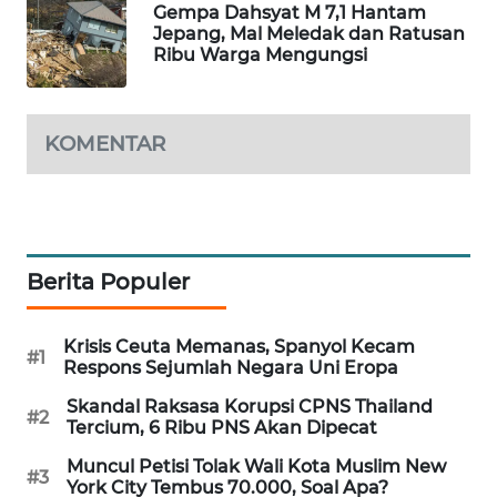
Gempa Dahsyat M 7,1 Hantam
PORTAL
Jepang, Mal Meledak dan Ratusan
KONSUMEN
Ribu Warga Mengungsi
FORWAMKI
KOMENTAR
ALPERKLINAS
FORJASIDA
Berita Populer
TAMBANG
NEWS
Krisis Ceuta Memanas, Spanyol Kecam
#1
SITUNGIR
Respons Sejumlah Negara Uni Eropa
NEWS
Skandal Raksasa Korupsi CPNS Thailand
#2
Tercium, 6 Ribu PNS Akan Dipecat
SIDIKALANG
Muncul Petisi Tolak Wali Kota Muslim New
NEWS
#3
York City Tembus 70.000, Soal Apa?