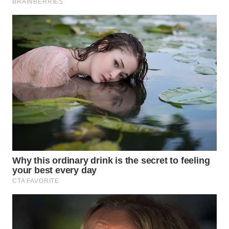
WN
INDRAMAYU
WN
KUNINGAN
WN
MAJALENGKA
WN
SUBANG
WN
SUKABUMI
WN
PURWAKARTA