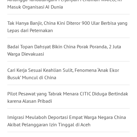
Masuk Organisasi AI Dunia
WN
NUSANTARA
Tak Hanya Banjir, China Kini Diteror 900 Ular Berbisa yang
Lepas dari Peternakan
WN
JOGJA
Badai Topan Dahsyat Bikin China Porak Poranda, 2 Juta
WN
Warga Dievakuasi
JATIM
Cari Kerja Sesuai Keahlian Sulit, Fenomena ‘Anak Ekor
WN
Busuk’ Muncul di China
BALI
Pilot Pesawat yang Tabrak Menara CITIC Diduga Bertindak
WN
karena Alasan Pribadi
KALBAR
Imigrasi Meulaboh Deportasi Empat Warga Negara China
WN
Akibat Pelanggaran Izin Tinggal di Aceh
KALTENG