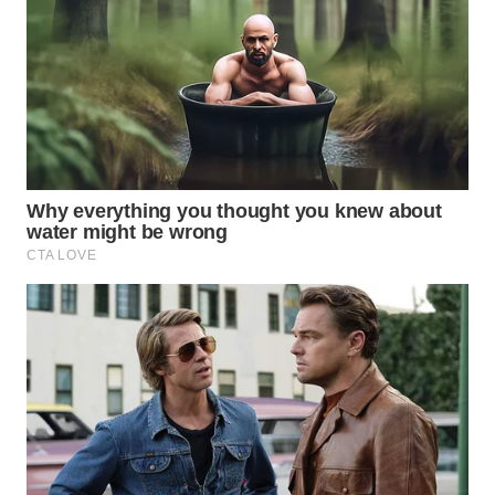
TAPANULI
TENGAH
WN DELI
SERDANG
WN
TEBING
TINGGI
WN
PAKPAK
WN
KARAWANG
WN
BEKASI