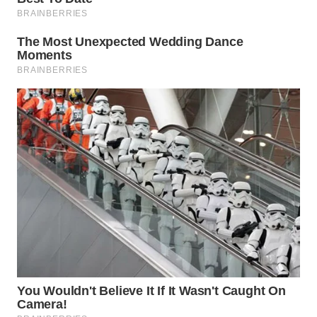
WN
SUMEDANG
WN
CIANJUR
WN
KEPULAUAN
SERIBU
WN
TANGERANG
WN
BINJAI
WN
CIREBON