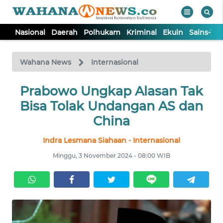
Nasional
Daerah
Polhukam
Kriminal
Ekuin
Sains-Te
WAHANA
Tutup
TV
Wahana News
Internasional
NASIONAL
Prabowo Ungkap Alasan Tak
Bisa Tolak Undangan AS dan
DAERAH
China
Indra Lesmana Siahaan - Internasional
POLHUKAM
Minggu, 3 November 2024 - 08:00 WIB
KRIMINAL
EKUIN