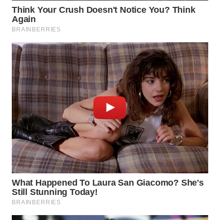
Wahana
Media
Group
WAHANA
NEWS
WAHANA
TANI
WAHANA
ADVOKAT
WAHANA
INFRASTRUKTUR
WAHANA
KONSUMEN