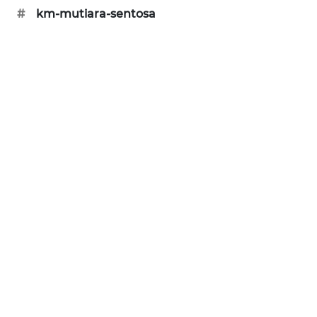
KARING
#
km-mutiara-sentosa
NEWS
JURNAL
MARITIM
HUMBANG
NEWS
GARONGGANG
NEWS
FISUELRI
ID
ENERGI
NEWS