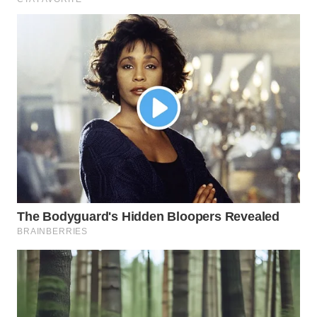
WN
TAPANULI
SELATAN
WN
TANJUNG
LESUNG
WN
KARO
WN
SIMALUNGUN
WN
LABUHANBATU
WN