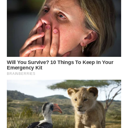
WN
PRIANGAN
TIMUR
WN
SEMARANG
WN
SOLO
WN
BOROBUDUR
WN
MADURA
WN
SURABAYA