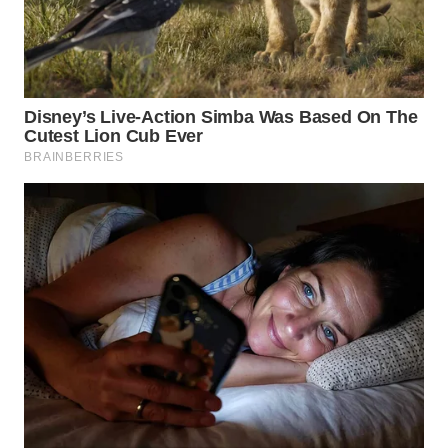
WN
NATUNA
WN
BINTAN
WN
MANDALIKA
WN
LIKUPANG
WN
LABUANBAJO
WN
BORNEO