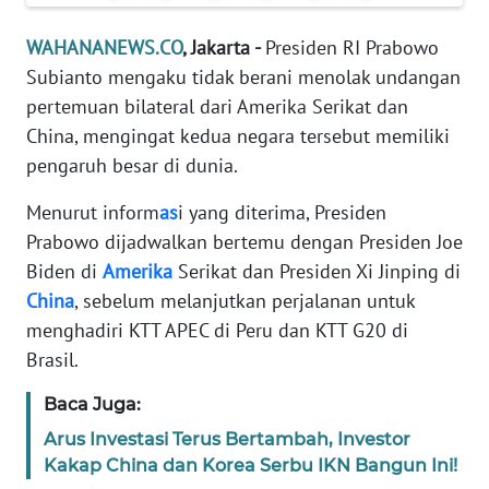
Informasi
WAHANANEWS.CO
, Jakarta -
Presiden RI Prabowo
INDEKS
Subianto mengaku tidak berani menolak undangan
BERITA
pertemuan bilateral dari Amerika Serikat dan
China, mengingat kedua negara tersebut memiliki
KONTAK
KAMI
pengaruh besar di dunia.
Menurut inform
as
i yang diterima, Presiden
INFO
Prabowo dijadwalkan bertemu dengan Presiden Joe
IKLAN
Biden di
Amerika
Serikat dan Presiden Xi Jinping di
China
, sebelum melanjutkan perjalanan untuk
TENTANG
KAMI
menghadiri KTT APEC di Peru dan KTT G20 di
Brasil.
PEDOMAN
MEDIA
Baca Juga:
SIBER
Arus Investasi Terus Bertambah, Investor
Kakap China dan Korea Serbu IKN Bangun Ini!
REDAKSI