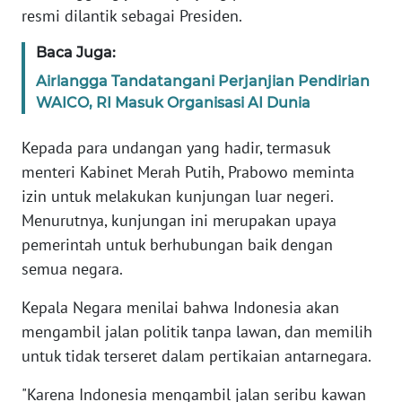
resmi dilantik sebagai Presiden.
WN
BANTEN
Baca Juga:
Airlangga Tandatangani Perjanjian Pendirian
WN
NTT
WAICO, RI Masuk Organisasi AI Dunia
Kepada para undangan yang hadir, termasuk
WN
KEPRI
menteri Kabinet Merah Putih, Prabowo meminta
izin untuk melakukan kunjungan luar negeri.
WN
Menurutnya, kunjungan ini merupakan upaya
PAPUA
pemerintah untuk berhubungan baik dengan
semua negara.
WN
PAPUA
Kepala Negara menilai bahwa Indonesia akan
BARAT
mengambil jalan politik tanpa lawan, dan memilih
untuk tidak terseret dalam pertikaian antarnegara.
WN
RIAU
"Karena Indonesia mengambil jalan seribu kawan