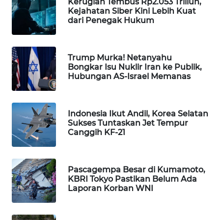
Kerugian Tembus Rp2.053 Triliun,
Kejahatan Siber Kini Lebih Kuat
MAWAKA
dari Penegak Hukum
ID
MARTABAT
Trump Murka! Netanyahu
NET
Bongkar Isu Nuklir Iran ke Publik,
Hubungan AS-Israel Memanas
PLN
WATCH
Indonesia Ikut Andil, Korea Selatan
Sukses Tuntaskan Jet Tempur
MKLI
Canggih KF-21
LPKKI
Pascagempa Besar di Kumamoto,
LKKI
KBRI Tokyo Pastikan Belum Ada
Laporan Korban WNI
KOPEKLIN