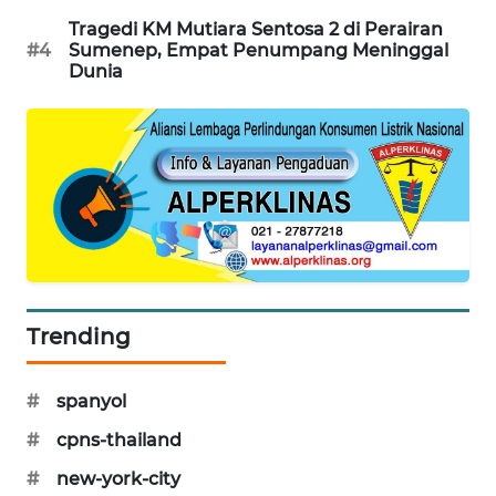
Tragedi KM Mutiara Sentosa 2 di Perairan
SIBARAGAS
#4
Sumenep, Empat Penumpang Meninggal
NEWS
Dunia
METRO
SIANTAR
NEWS
METRO
MEDAN
NEWS
METRO
Trending
JAKARTA
NEWS
#
spanyol
KRT
#
cpns-thailand
NEWS
#
new-york-city