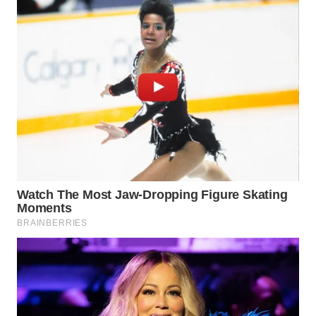
WAHANA
LISTRIK
WAHANA
TRAVEL
WAHANA
TV
WAHANANEWS
ID
WAHANANEWS
CO ID
WAHANANEWS
NET