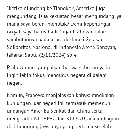
"Ketika diundang ke Tiongkok, Amerika juga
KARIR
mengundang. Dua kekuatan besar mengundang, ya
mana saya berani menolak? Demi kepentingan
DISCLAIMER
rakyat, saya harus hadir," ujar Prabowo dalam
sambutannya pada acara deklarasi Gerakan
Wahana
Solidaritas Nasional di Indonesia Arena Senayan,
News
Jakarta, Sabtu (2/11/2024) sore.
Regional
Prabowo menyampaikan bahwa sebenarnya ia
WN
ingin lebih fokus mengurus negara di dalam
SUMUT
negeri.
WN
Namun, Prabowo menjelaskan bahwa rangkaian
JAKARTA
kunjungan luar negeri ini, termasuk memenuhi
undangan Amerika Serikat dan China serta
WN
menghadiri KTT APEC dan KTT G20, adalah bagian
JABAR
dari tanggung jawabnya yang pertama setelah