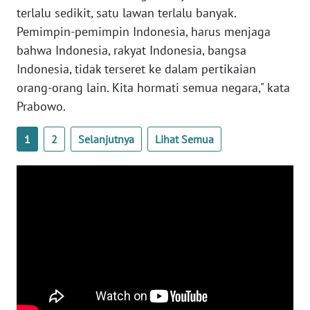
terlalu sedikit, satu lawan terlalu banyak.
WN
Pemimpin-pemimpin Indonesia, harus menjaga
SERAMBI
bahwa Indonesia, rakyat Indonesia, bangsa
Indonesia, tidak terseret ke dalam pertikaian
WN
orang-orang lain. Kita hormati semua negara," kata
JAMBI
Prabowo.
WN
1
2
Selanjutnya
Lihat Semua
SULTRA
WN
NTB
WN
SULTENG
WN
SULBAR