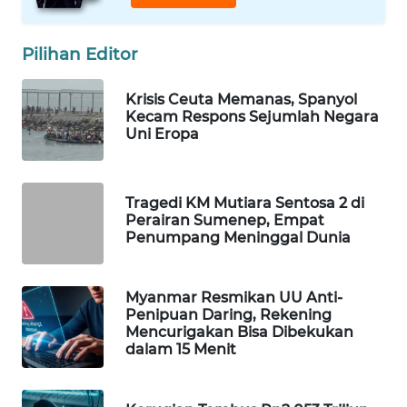
WAHANA
DESA
Pilihan Editor
WISATA
Krisis Ceuta Memanas, Spanyol
LAPAK
Kecam Respons Sejumlah Negara
WAHANA
Uni Eropa
Wahana
Network
Tragedi KM Mutiara Sentosa 2 di
Perairan Sumenep, Empat
KONSUMEN
Penumpang Meninggal Dunia
LISTRIK
Myanmar Resmikan UU Anti-
MASYARAKAT
Penipuan Daring, Rekening
KELISTRIKAN
Mencurigakan Bisa Dibekukan
dalam 15 Menit
WALINKI
ID