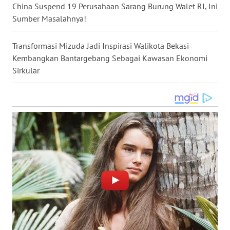
China Suspend 19 Perusahaan Sarang Burung Walet RI, Ini
WN
Sumber Masalahnya!
KALTARA
Transformasi Mizuda Jadi Inspirasi Walikota Bekasi
WN
Kembangkan Bantargebang Sebagai Kawasan Ekonomi
KALSEL
Sirkular
WN
KALTIM
WN
SULSEL
WN
GORONTALO
WN
SULUT