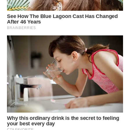
WN
MALUKU
WN
MALUT
WN
DAIRI
WN
DANAU
TOBA
WN
NIAS
WN
LANGKAT