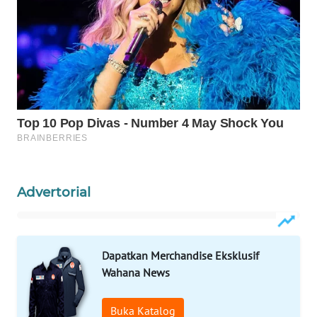
WAHANA
SPORT
WAHANA
UMKM
WAHANA
SELEB
WAHANA
PERSONA
Advertorial
WAHANA
OTOMOTIF
Dapatkan Merchandise Eksklusif
Wahana News
WAHANA
HEALTH
Buka Katalog