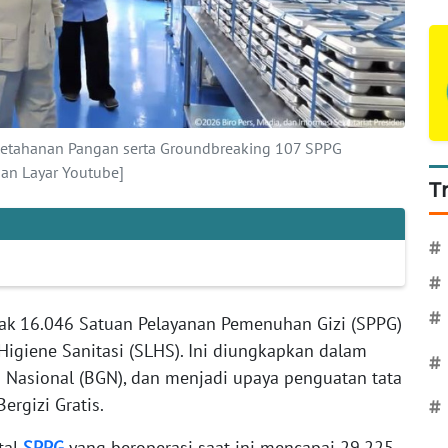
etahanan Pangan serta Groundbreaking 107 SPPG
an Layar Youtube]
T
#
#
#
ak 16.046 Satuan Pelayanan Pemenuhan Gizi (SPPG)
 Higiene Sanitasi (SLHS). Ini diungkapkan dalam
#
i Nasional (BGN), dan menjadi upaya penguatan tata
rgizi Gratis.
#
tal
SPPG
yang beroperasi saat ini mencapai 29.225