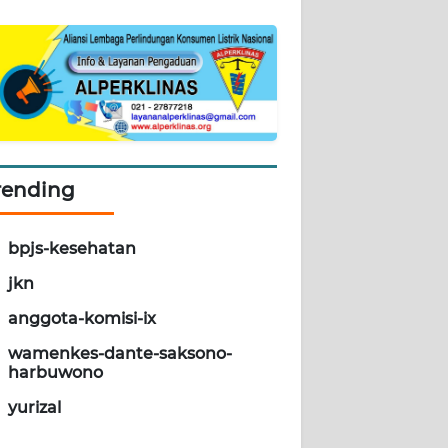
rending
bpjs-kesehatan
jkn
anggota-komisi-ix
wamenkes-dante-saksono-
harbuwono
yurizal