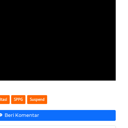
itasi
SPPG
Suspend
Beri Komentar