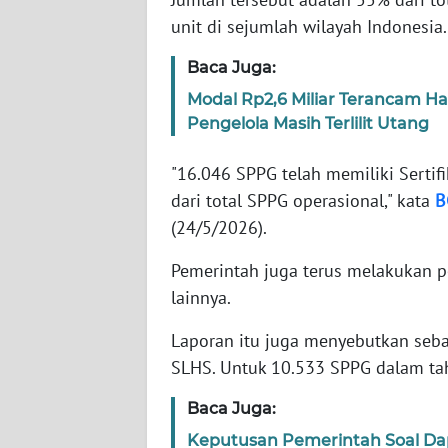
unit di sejumlah wilayah Indonesia.
WN
Baca Juga:
NTT
Modal Rp2,6 Miliar Terancam 
Pengelola Masih Terlilit Utang
WN
KEPRI
"16.046 SPPG telah memiliki Sertifi
dari total SPPG operasional," kata
B
WN
PAPUA
(24/5/2026).
Pemerintah juga terus melakukan pe
WN
PAPUA
lainnya.
BARAT
Laporan itu juga menyebutkan seb
SLHS. Untuk 10.533 SPPG dalam tah
WN
RIAU
Baca Juga:
Keputusan Pemerintah Soal Da
WN