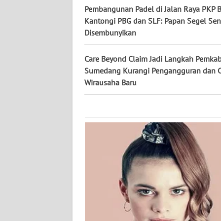
KALTARA
Pembangunan Padel di Jalan Raya PKP 
Kantongi PBG dan SLF: Papan Segel Sen
WN
Disembunyikan
KALSEL
Care Beyond Claim Jadi Langkah Pemka
WN
Sumedang Kurangi Pengangguran dan C
KALTIM
Wirausaha Baru
WN
SULSEL
WN
GORONTALO
WN
SULUT
WN
MALUKU