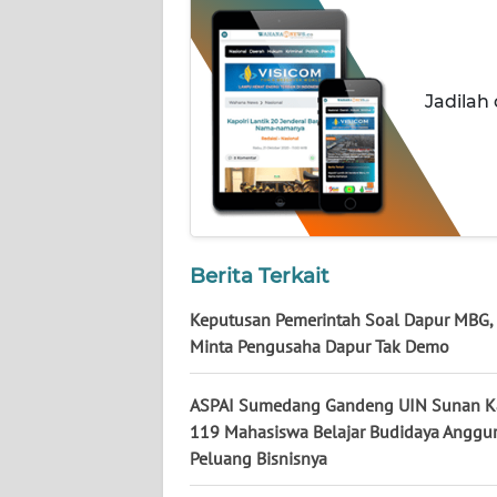
NUSANTARA
WN
JOGJA
Jadilah
WN
JATIM
WN
BALI
Berita Terkait
WN
Keputusan Pemerintah Soal Dapur MBG,
KALBAR
Minta Pengusaha Dapur Tak Demo
WN
ASPAI Sumedang Gandeng UIN Sunan Ka
KALTENG
119 Mahasiswa Belajar Budidaya Anggu
Peluang Bisnisnya
WN