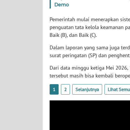
SERAMBI
Demo
Pemerintah mulai menerapkan siste
WN
JAMBI
penguatan tata kelola keamanan pan
Baik (B), dan Baik (C).
WN
Dalam laporan yang sama juga ter
SULTRA
surat peringatan (SP) dan penghen
WN
Dari data minggu ketiga Mei 2026, 
NTB
tersebut masih bisa kembali berope
WN
1
2
Selanjutnya
Lihat Sem
SULTENG
WN
SULBAR
WN