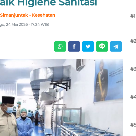
Laik Higiene Sanitasi
 Simanjuntak - Kesehatan
#1
u, 24 Mei 2026 - 17:24 WIB
#
#
#
#