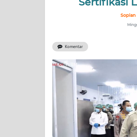
Sertifikasi 
INDEKS
BERITA
Sopian
Mingg
KONTAK
KAMI
Komentar
INFO
IKLAN
TENTANG
KAMI
PEDOMAN
MEDIA
SIBER
REDAKSI