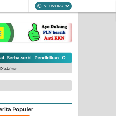
NETWORK
al
Serba-serbi
Pendidikan
Olahraga
Opini
Editoria
Disclaimer
erita Populer