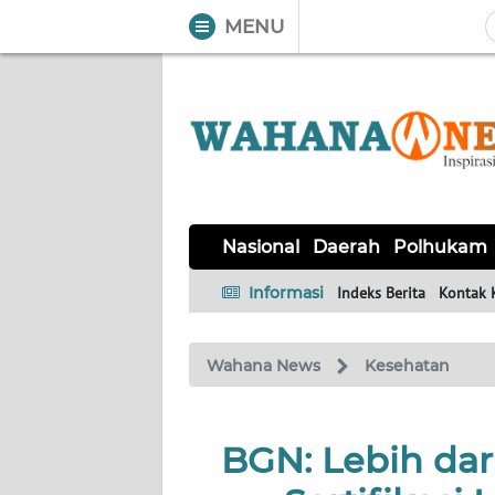
MENU
WAHANA
Tutup
TV
NASIONAL
DAERAH
POLHUKAM
KRIMINAL
EKUIN
SAINS-
KESEHATAN
INTERNASIONAL
Nasional
Daerah
Polhukam
TEKNO
Informasi
Indeks Berita
Kontak 
SERBA-
PENDIDIKAN
OLAHRAGA
OPINI
SERBI
Wahana News
Kesehatan
EDITORIAL
BGN: Lebih dar
Informasi