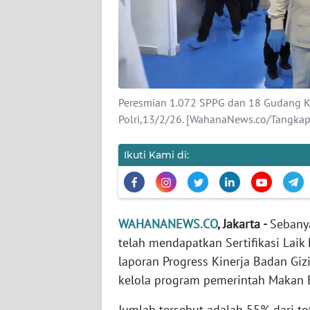
KARIR
DISCLAIMER
Wahana
News
Peresmian 1.072 SPPG dan 18 Gudang K
Regional
Polri,13/2/26. [WahanaNews.co/Tangkap
WN
SUMUT
Ikuti Kami di:
WN
JAKARTA
WAHANANEWS.CO
, Jakarta -
Sebany
telah mendapatkan Sertifikasi Laik
WN
JABAR
laporan Progress Kinerja Badan Giz
kelola program pemerintah Makan Be
WN
Jumlah tersebut adalah 55% dari to
BANTEN