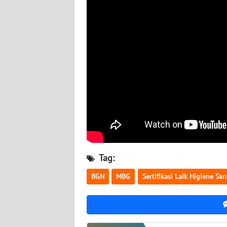
BABEL
WN
SUMBAR
WN
SUMSEL
WN
BENGKULU
WN
LAMPUNG
Tag:
BGN
MBG
Sertifikasi Laik Higiene San
WN
JATENG
WN