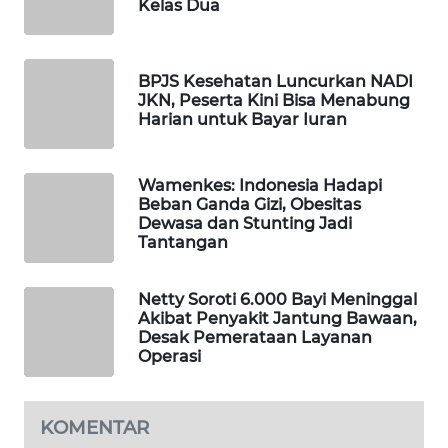
Kelas Dua
WAHANA
SPORT
BPJS Kesehatan Luncurkan NADI
WAHANA
JKN, Peserta Kini Bisa Menabung
Harian untuk Bayar Iuran
UMKM
WAHANA
Wamenkes: Indonesia Hadapi
SELEB
Beban Ganda Gizi, Obesitas
Dewasa dan Stunting Jadi
Tantangan
WAHANA
PERSONA
Netty Soroti 6.000 Bayi Meninggal
Akibat Penyakit Jantung Bawaan,
WAHANA
Desak Pemerataan Layanan
OTOMOTIF
Operasi
WAHANA
HEALTH
KOMENTAR