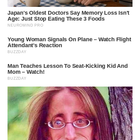
WN
TAPANULI
SELATAN
WN
TANJUNG
LESUNG
WN
KARO
WN
SIMALUNGUN
WN
LABUHANBATU
WN