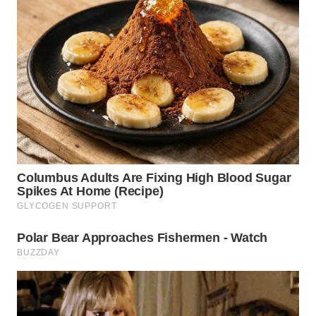
WN
INDRAMAYU
WN
KUNINGAN
WN
MAJALENGKA
WN
SUBANG
WN
SUKABUMI
WN
PURWAKARTA