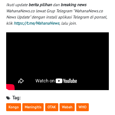
Ikuti update
berita pilihan
dan
breaking news
WN
WahanaNews.co lewat Grup Telegram "WahanaNews.co
SERAMBI
News Update" dengan install aplikasi Telegram di ponsel,
klik
https://t.me/WahanaNews
, lalu join.
WN
JAMBI
WN
SULTRA
WN
NTB
WN
SULTENG
Tag:
WN
Kongo
Meningitis
OTAK
Wabah
WHO
SULBAR