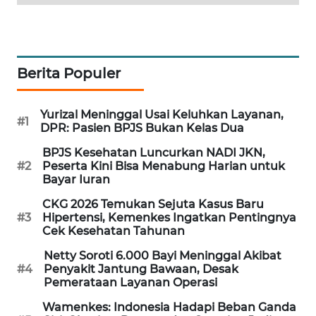
WAHANA
DESA
WISATA
Berita Populer
LAPAK
WAHANA
Yurizal Meninggal Usai Keluhkan Layanan,
#1
DPR: Pasien BPJS Bukan Kelas Dua
Wahana
Network
BPJS Kesehatan Luncurkan NADI JKN,
#2
Peserta Kini Bisa Menabung Harian untuk
Bayar Iuran
KONSUMEN
LISTRIK
CKG 2026 Temukan Sejuta Kasus Baru
#3
Hipertensi, Kemenkes Ingatkan Pentingnya
Cek Kesehatan Tahunan
MASYARAKAT
KELISTRIKAN
Netty Soroti 6.000 Bayi Meninggal Akibat
#4
Penyakit Jantung Bawaan, Desak
Pemerataan Layanan Operasi
WALINKI
ID
Wamenkes: Indonesia Hadapi Beban Ganda