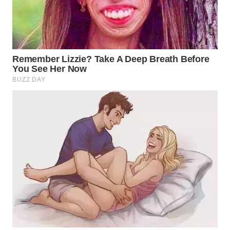
TAPANULI
TENGAH
WN DELI
SERDANG
WN
TEBING
TINGGI
WN
PAKPAK
WN
KARAWANG
WN
BEKASI