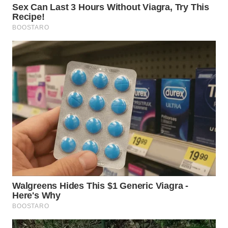
WN
BOGOR
WN
DEPOK
WN
TAPANULI
UTARA
WN
SAMOSIR
WN
PADANG
LAWAS