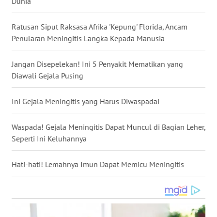
Dunia
WN
NUSANTARA
Ratusan Siput Raksasa Afrika 'Kepung' Florida, Ancam
Penularan Meningitis Langka Kepada Manusia
WN
JOGJA
Jangan Disepelekan! Ini 5 Penyakit Mematikan yang
Diawali Gejala Pusing
WN
JATIM
Ini Gejala Meningitis yang Harus Diwaspadai
WN
Waspada! Gejala Meningitis Dapat Muncul di Bagian Leher,
BALI
Seperti Ini Keluhannya
WN
Hati-hati! Lemahnya Imun Dapat Memicu Meningitis
KALBAR
WN
KALTENG