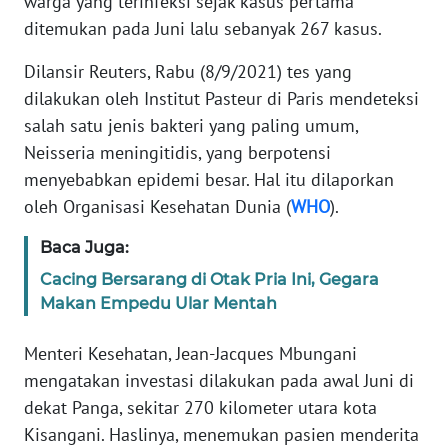
warga yang terinfeksi sejak kasus pertama
Informasi
ditemukan pada Juni lalu sebanyak 267 kasus.
INDEKS
Dilansir Reuters, Rabu (8/9/2021) tes yang
BERITA
dilakukan oleh Institut Pasteur di Paris mendeteksi
salah satu jenis bakteri yang paling umum,
KONTAK
KAMI
Neisseria meningitidis, yang berpotensi
menyebabkan epidemi besar. Hal itu dilaporkan
INFO
oleh Organisasi Kesehatan Dunia (
WHO
).
IKLAN
Baca Juga:
TENTANG
Cacing Bersarang di Otak Pria Ini, Gegara
KAMI
Makan Empedu Ular Mentah
PEDOMAN
Menteri Kesehatan, Jean-Jacques Mbungani
MEDIA
mengatakan investasi dilakukan pada awal Juni di
SIBER
dekat Panga, sekitar 270 kilometer utara kota
Kisangani. Haslinya, menemukan pasien menderita
REDAKSI