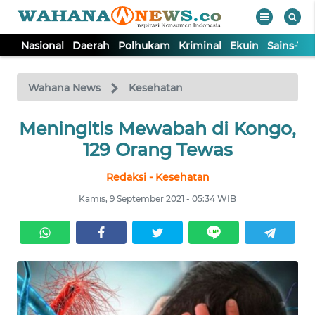
Nasional
Daerah
Polhukam
Kriminal
Ekuin
Sains-Te
WAHANA
Tutup
TV
Wahana News
Kesehatan
Meningitis Mewabah di Kongo,
NASIONAL
129 Orang Tewas
DAERAH
Redaksi - Kesehatan
Kamis, 9 September 2021 - 05:34 WIB
POLHUKAM
KRIMINAL
EKUIN