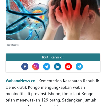
SAINS-TEKNO
KESEHATAN
INTERNASIONAL
SERBA-SERBI
Ilustrasi.
PENDIDIKAN
Ikuti Kami di:
OLAHRAGA
WahanaNews.co
|
Kementerian Kesehatan Republik
OPINI
Demokratik Kongo mengungkapkan wabah
meningitis di provinsi Tshopo, timur laut Kongo,
EDITORIAL
telah menewaskan 129 orang. Sedangkan jumlah