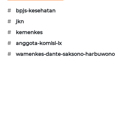
PORTAL
#
bpjs-kesehatan
KONSUMEN
#
jkn
FORWAMKI
#
kemenkes
#
anggota-komisi-ix
ALPERKLINAS
#
wamenkes-dante-saksono-harbuwono
FORJASIDA
TAMBANG
NEWS
SITUNGIR
NEWS
SIDIKALANG
NEWS