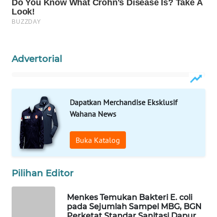
Wahana
Media
Group
WAHANA
Advertorial
NEWS
WAHANA
TANI
Dapatkan Merchandise Eksklusif
Wahana News
WAHANA
ADVOKAT
Buka Katalog
WAHANA
INFRASTRUKTUR
Pilihan Editor
WAHANA
Menkes Temukan Bakteri E. coli
KONSUMEN
pada Sejumlah Sampel MBG, BGN
Perketat Standar Sanitasi Dapur