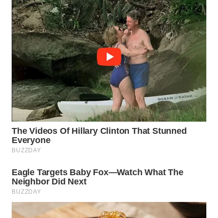
WN
SUMEDANG
WN
CIANJUR
WN
KEPULAUAN
SERIBU
WN
TANGERANG
WN
BINJAI
WN
CIREBON