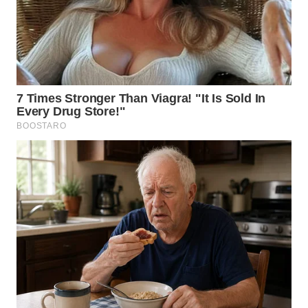
WN
MALUKU
WN
MALUT
WN
DAIRI
WN
DANAU
TOBA
WN
NIAS
WN
LANGKAT