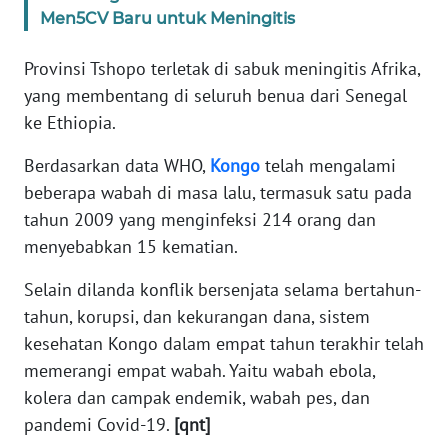
WN
Men5CV Baru untuk Meningitis
BANTEN
Provinsi Tshopo terletak di sabuk meningitis Afrika,
WN
yang membentang di seluruh benua dari Senegal
NTT
ke Ethiopia.
Berdasarkan data WHO,
Kongo
telah mengalami
WN
KEPRI
beberapa wabah di masa lalu, termasuk satu pada
tahun 2009 yang menginfeksi 214 orang dan
WN
menyebabkan 15 kematian.
PAPUA
Selain dilanda konflik bersenjata selama bertahun-
WN
tahun, korupsi, dan kekurangan dana, sistem
PAPUA
kesehatan Kongo dalam empat tahun terakhir telah
BARAT
memerangi empat wabah. Yaitu wabah ebola,
kolera dan campak endemik, wabah pes, dan
WN
pandemi Covid-19.
[qnt]
RIAU