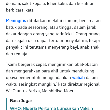
demam, sakit kepala, leher kaku, dan kesulitan
berbicara, kata
KARIR
Meningitis
ditularkan melalui ciuman, bersin atau
DISCLAIMER
batuk pada seseorang, atau tinggal dalam jarak
dekat dengan orang yang terinfeksi. Orang-orang
Wahana
dari segala usia dapat tertular penyakit ini, tetapi
News
penyakit ini terutama menyerang bayi, anak-anak
Regional
dan remaja.
WN
"Kami bergerak cepat, mengirimkan obat-obatan
SUMUT
dan mengerahkan para ahli untuk mendukung
upaya pemerintah mengendalikan
wabah
dalam
WN
JAKARTA
waktu sesingkat mungkin," kata direktur regional
WHO untuk Afrika, Matshidiso Moeti.
WN
Baca Juga:
JABAR
WHO: Nigeria Pertama Luncurkan Vaksin