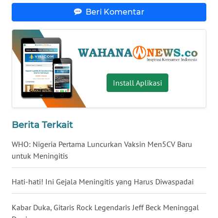
Beri Komentar
WN
BABEL
WN
SUMBAR
Install Aplikasi
WN
SUMSEL
WN
Berita Terkait
BENGKULU
WHO: Nigeria Pertama Luncurkan Vaksin Men5CV Baru
untuk Meningitis
WN
LAMPUNG
Hati-hati! Ini Gejala Meningitis yang Harus Diwaspadai
WN
JATENG
Kabar Duka, Gitaris Rock Legendaris Jeff Beck Meninggal