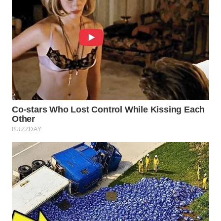
WN
PRIANGAN
TIMUR
WN
SEMARANG
WN
SOLO
WN
BOROBUDUR
WN
MADURA
WN
SURABAYA