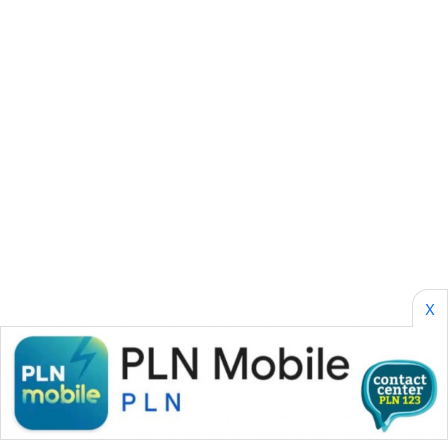
SONYA
ASA
NEWS
X