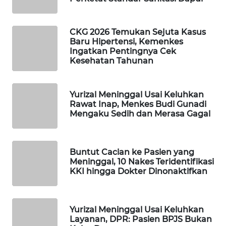
WAHANA
LISTRIK
CKG 2026 Temukan Sejuta Kasus
Baru Hipertensi, Kemenkes
Ingatkan Pentingnya Cek
WAHANA
Kesehatan Tahunan
TRAVEL
WAHANA
Yurizal Meninggal Usai Keluhkan
TV
Rawat Inap, Menkes Budi Gunadi
Mengaku Sedih dan Merasa Gagal
WAHANANEWS
ID
Buntut Cacian ke Pasien yang
Meninggal, 10 Nakes Teridentifikasi
WAHANANEWS
KKI hingga Dokter Dinonaktifkan
CO ID
WAHANANEWS
Yurizal Meninggal Usai Keluhkan
NET
Layanan, DPR: Pasien BPJS Bukan