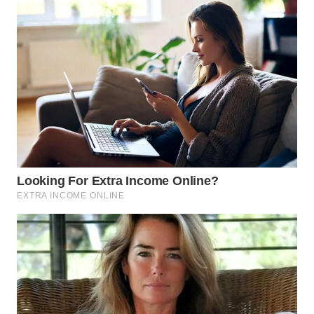
WN
KALTARA
WN
KALSEL
WN
KALTIM
WN
SULSEL
WN
GORONTALO
WN
SULUT