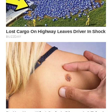
WN
NATUNA
WN
BINTAN
WN
MANDALIKA
WN
LIKUPANG
WN
LABUANBAJO
WN
BORNEO