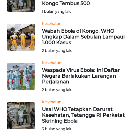
SAINS-TEKNO
Kongo Tembus 500
1 bulan yang lalu
KESEHATAN
Kesehatan
Wabah Ebola di Kongo, WHO
Ungkap Dalam Sebulan Lampaui
INTERNASIONAL
1.000 Kasus
2 bulan yang lalu
SERBA-SERBI
Kesehatan
Waspada Virus Ebola: Ini Daftar
PENDIDIKAN
Negara Berlakukan Larangan
Perjalanan
OLAHRAGA
2 bulan yang lalu
Kesehatan
OPINI
Usai WHO Tetapkan Darurat
Kesehatan, Tetangga RI Perketat
Skrining Ebola
EDITORIAL
3 bulan yang lalu