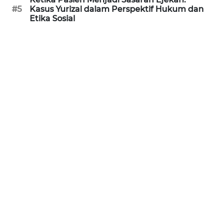
#5
Kasus Yurizal dalam Perspektif Hukum dan
WN
Etika Sosial
KALTARA
WN
KALSEL
WN
KALTIM
WN
SULSEL
WN
GORONTALO
WN
SULUT