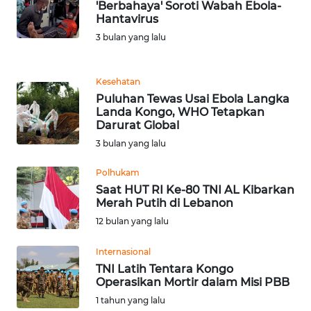
'Berbahaya' Soroti Wabah Ebola-
Hantavirus
KARIR
3 bulan yang lalu
DISCLAIMER
Kesehatan
Puluhan Tewas Usai Ebola Langka
Wahana
Landa Kongo, WHO Tetapkan
News
Darurat Global
Regional
3 bulan yang lalu
WN
Polhukam
SUMUT
Saat HUT RI Ke-80 TNI AL Kibarkan
Merah Putih di Lebanon
WN
12 bulan yang lalu
JAKARTA
Internasional
TNI Latih Tentara Kongo
WN
Operasikan Mortir dalam Misi PBB
JABAR
1 tahun yang lalu