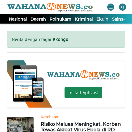
Nasional
Daerah
Polhukam
Kriminal
Ekuin
Sains-Te
WAHANA
Tutup
TV
Berita dengan tagar
#kongo
NASIONAL
DAERAH
POLHUKAM
Install Aplikasi
KRIMINAL
Kesehatan
EKUIN
Risiko Meluas Meningkat, Korban
Tewas Akibat Virus Ebola di RD