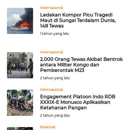
WN
Internasional
BANTEN
Ledakan Kompor Picu Tragedi
Maut di Sungai Terdalam Dunia,
148 Tewas
WN
NTT
1 tahun yang lalu
WN
Internasional
KEPRI
2.000 Orang Tewas Akibat Bentrok
antara Militer Kongo dan
WN
Pemberontak M23
PAPUA
2 tahun yang lalu
Internasional
WN
Engagement Platoon Indo RDB
PAPUA
XXXIX-E Monusco Aplikasikan
BARAT
Ketahanan Pangan
2 tahun yang lalu
WN
RIAU
Nasional