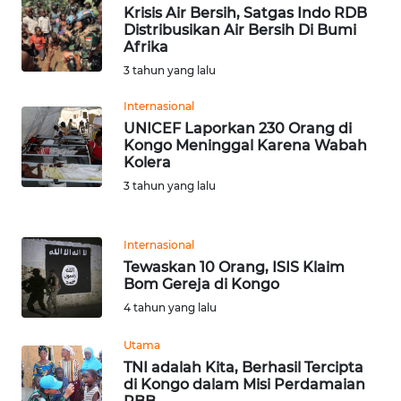
Krisis Air Bersih, Satgas Indo RDB
Distribusikan Air Bersih Di Bumi
WN
Afrika
SERAMBI
3 tahun yang lalu
WN
Internasional
JAMBI
UNICEF Laporkan 230 Orang di
Kongo Meninggal Karena Wabah
Kolera
WN
SULTRA
3 tahun yang lalu
WN
Internasional
NTB
Tewaskan 10 Orang, ISIS Klaim
Bom Gereja di Kongo
WN
4 tahun yang lalu
SULTENG
Utama
WN
TNI adalah Kita, Berhasil Tercipta
SULBAR
di Kongo dalam Misi Perdamaian