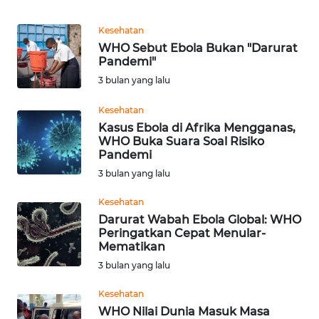
Informasi
Kesehatan
INDEKS
WHO Sebut Ebola Bukan "Darurat
BERITA
Pandemi"
3 bulan yang lalu
KONTAK
KAMI
Kesehatan
Kasus Ebola di Afrika Mengganas,
WHO Buka Suara Soal Risiko
INFO
Pandemi
IKLAN
3 bulan yang lalu
TENTANG
Kesehatan
KAMI
Darurat Wabah Ebola Global: WHO
Peringatkan Cepat Menular-
Mematikan
PEDOMAN
MEDIA
3 bulan yang lalu
SIBER
Kesehatan
WHO Nilai Dunia Masuk Masa
REDAKSI