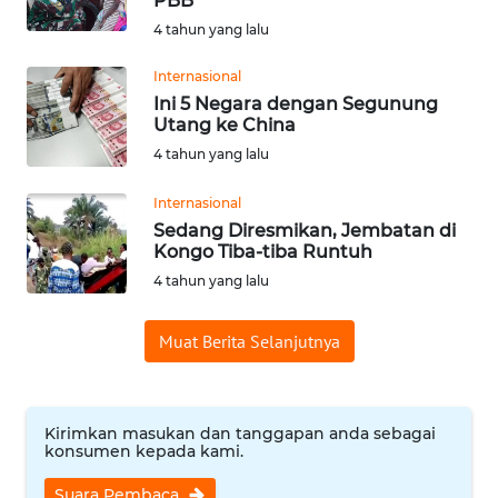
PBB
4 tahun yang lalu
WN
BABEL
Internasional
Ini 5 Negara dengan Segunung
WN
Utang ke China
SUMBAR
4 tahun yang lalu
WN
Internasional
SUMSEL
Sedang Diresmikan, Jembatan di
Kongo Tiba-tiba Runtuh
WN
4 tahun yang lalu
BENGKULU
Muat Berita Selanjutnya
WN
LAMPUNG
Kirimkan masukan dan tanggapan anda sebagai
WN
konsumen kepada kami.
JATENG
Suara Pembaca