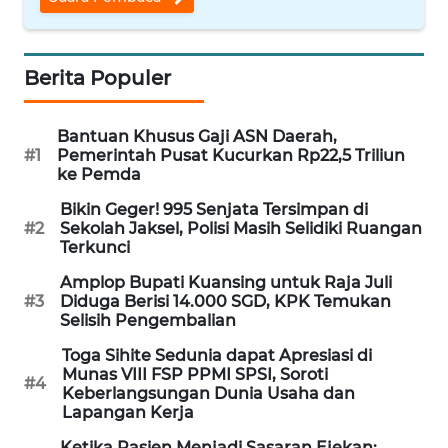
WN
NUSANTARA
Berita Populer
WN
JOGJA
Bantuan Khusus Gaji ASN Daerah,
#1
Pemerintah Pusat Kucurkan Rp22,5 Triliun
WN
ke Pemda
JATIM
Bikin Geger! 995 Senjata Tersimpan di
#2
Sekolah Jaksel, Polisi Masih Selidiki Ruangan
Terkunci
WN
BALI
Amplop Bupati Kuansing untuk Raja Juli
#3
Diduga Berisi 14.000 SGD, KPK Temukan
Selisih Pengembalian
WN
KALBAR
Toga Sihite Sedunia dapat Apresiasi di
Munas VIII FSP PPMI SPSI, Soroti
#4
Keberlangsungan Dunia Usaha dan
WN
Lapangan Kerja
KALTENG
Ketika Pasien Menjadi Sasaran Ejekan: