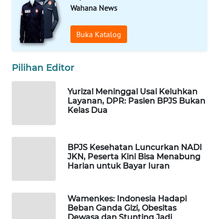
WN
Wahana News
PRIANGAN
TIMUR
Buka Katalog
WN
SEMARANG
Pilihan Editor
WN
Yurizal Meninggal Usai Keluhkan
SOLO
Layanan, DPR: Pasien BPJS Bukan
Kelas Dua
WN
BOROBUDUR
BPJS Kesehatan Luncurkan NADI
JKN, Peserta Kini Bisa Menabung
WN
Harian untuk Bayar Iuran
MADURA
WN
Wamenkes: Indonesia Hadapi
Beban Ganda Gizi, Obesitas
SURABAYA
Dewasa dan Stunting Jadi