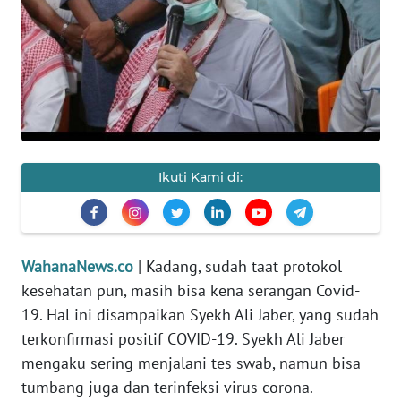
SAINS-TEKNO
KESEHATAN
INTERNASIONAL
SERBA-SERBI
Ikuti Kami di:
PENDIDIKAN
OLAHRAGA
WahanaNews.co
| Kadang, sudah taat protokol
kesehatan pun, masih bisa kena serangan Covid-
OPINI
19. Hal ini disampaikan Syekh Ali Jaber, yang sudah
terkonfirmasi positif COVID-19. Syekh Ali Jaber
EDITORIAL
mengaku sering menjalani tes swab, namun bisa
tumbang juga dan terinfeksi virus corona.