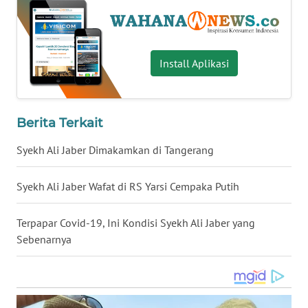
WN
SERAMBI
Install Aplikasi
WN
JAMBI
Berita Terkait
WN
SULTRA
Syekh Ali Jaber Dimakamkan di Tangerang
WN
Syekh Ali Jaber Wafat di RS Yarsi Cempaka Putih
NTB
Terpapar Covid-19, Ini Kondisi Syekh Ali Jaber yang
WN
Sebenarnya
SULTENG
WN
SULBAR