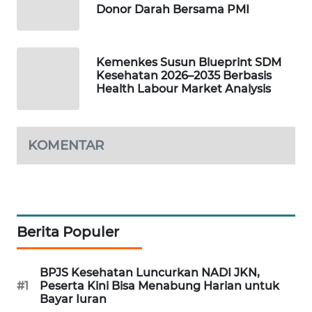
Donor Darah Bersama PMI
Wahana
Media
Group
Kemenkes Susun Blueprint SDM
WAHANA
Kesehatan 2026–2035 Berbasis
Health Labour Market Analysis
NEWS
WAHANA
TANI
KOMENTAR
WAHANA
ADVOKAT
WAHANA
Berita Populer
INFRASTRUKTUR
BPJS Kesehatan Luncurkan NADI JKN,
WAHANA
#1
Peserta Kini Bisa Menabung Harian untuk
KONSUMEN
Bayar Iuran