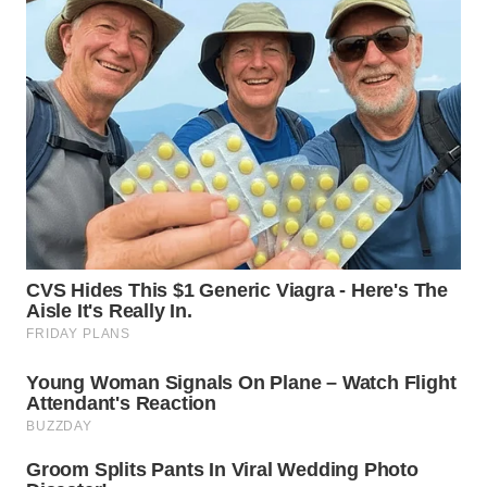
WN
BABEL
WN
SUMBAR
WN
SUMSEL
WN
BENGKULU
WN
LAMPUNG
WN
JATENG