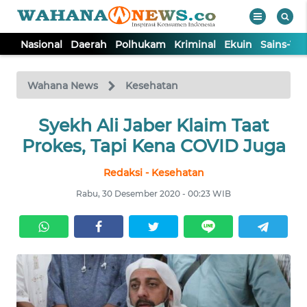
Nasional
Daerah
Polhukam
Kriminal
Ekuin
Sains-Te
WAHANA
Tutup
TV
Wahana News
Kesehatan
NASIONAL
Syekh Ali Jaber Klaim Taat
Prokes, Tapi Kena COVID Juga
DAERAH
Redaksi - Kesehatan
Rabu, 30 Desember 2020 - 00:23 WIB
POLHUKAM
KRIMINAL
EKUIN