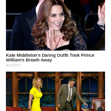
WN
MALUKU
WN
MALUT
WN
DAIRI
WN
DANAU
TOBA
WN
NIAS
WN
LANGKAT