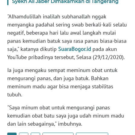
Syekh Ali Jaber Dimakamkan di Tangerang
KARIR
"Alhamdulillah inalilah subhanallah nggak
menyangka padahal sering swab berkali-kali selalu
DISCLAIMER
negatif, beberapa hari lalu awal langkah mulai
panas kemudian batuk saya rasa panas biasa-biasa
Wahana
saja," katanya dikutip
SuaraBogor.id
pada akun
News
YouTube pribadinya tersebut, Selasa (29/12/2020).
Regional
Ia juga mengaku sempat meminum obat untuk
WN
mengurangi panas, dan juga batuk. Bahkan
SUMUT
meminum madu agar bisa menjaga stabilitas
tubuh.
WN
JAKARTA
"Saya minum obat untuk mengurangi panas
kemudian obat batu saya juga udah minum madu
WN
dan lain sebagainya," imbuhnya.
JABAR