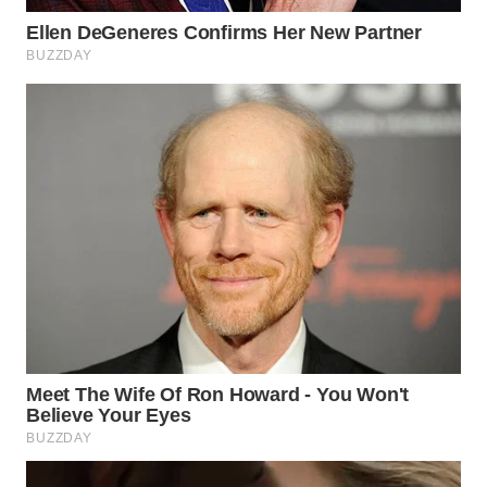
TAPANULI
TENGAH
WN DELI
SERDANG
WN
TEBING
TINGGI
WN
PAKPAK
WN
KARAWANG
WN
BEKASI