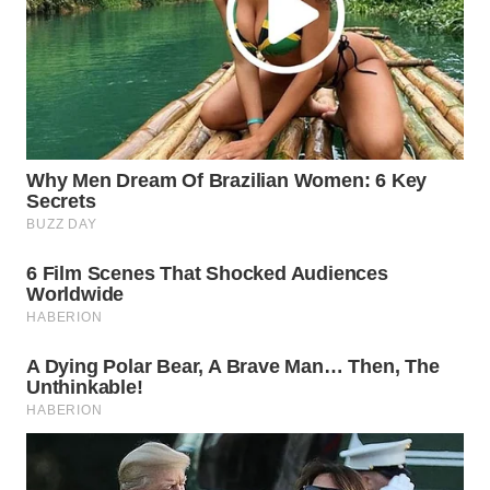
WN
SUMEDANG
WN
CIANJUR
WN
KEPULAUAN
SERIBU
WN
TANGERANG
WN
BINJAI
WN
CIREBON