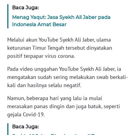
Informasi
Baca Juga:
INDEKS
Menag Yaqut: Jasa Syekh Ali Jaber pada
BERITA
Indonesia Amat Besar
KONTAK
Melalui akun YouTube Syekh Ali Jaber, ulama
KAMI
keturunan Timur Tengah tersebut dinyatakan
positif terpapar virus corona.
INFO
IKLAN
Pada video unggahan YouTube Syekh Ali Jaber, ia
mengatakan sudah sering melakukan swab berkali-
TENTANG
kali dan hasilnya selalu negatif.
KAMI
Namun, beberapa hari yang lalu ia mulai
PEDOMAN
merasakan panas dingin dan juga batuk, seperti
MEDIA
gejala Covid-19.
SIBER
Baca Juga:
REDAKSI