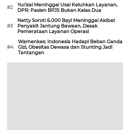
Yurizal Meninggal Usai Keluhkan Layanan,
#2
WAHANA
DPR: Pasien BPJS Bukan Kelas Dua
LISTRIK
Netty Soroti 6.000 Bayi Meninggal Akibat
#3
Penyakit Jantung Bawaan, Desak
WAHANA
Pemerataan Layanan Operasi
TRAVEL
Wamenkes: Indonesia Hadapi Beban Ganda
#4
Gizi, Obesitas Dewasa dan Stunting Jadi
WAHANA
Tantangan
TV
WAHANANEWS
ID
WAHANANEWS
CO ID
WAHANANEWS
NET