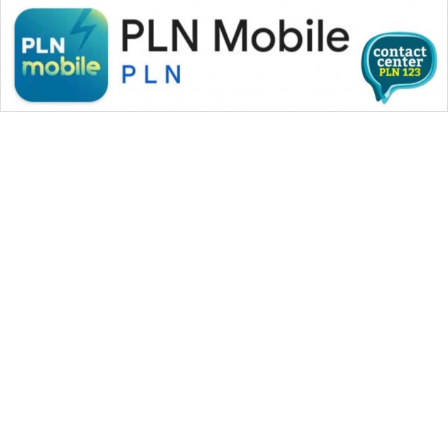
KARING
NEWS
JURNAL
MARITIM
HUMBANG
NEWS
GARONGGANG
NEWS
FISUELRI
ID
WAHANA MEDIA GROUP
|
|
|
WAHANA NEWS co
WAHANA TANI
WAHANA ADVOKAT
ENERGI
|
|
WAHANA INFRASTRUKTUR
WAHANA KONSUMEN
NEWS
|
|
|
WAHANA LISTRIK
WAHANA TRAVEL
WAHANA TV
|
|
|
WAHANANEWS id
WAHANANEWS CO ID
WAHANANEWS NET