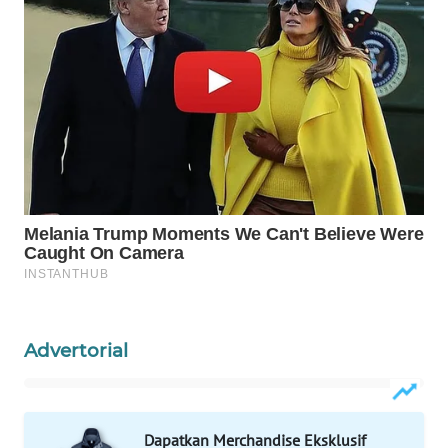
WN
INDRAMAYU
WN
KUNINGAN
WN
MAJALENGKA
WN
SUBANG
WN
SUKABUMI
Advertorial
WN
PURWAKARTA
Dapatkan Merchandise Eksklusif