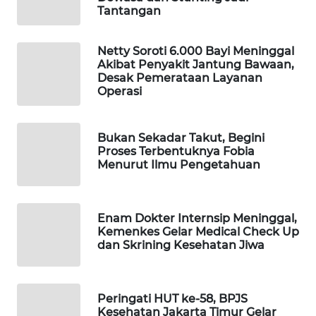
Tantangan
WN
NATUNA
Netty Soroti 6.000 Bayi Meninggal
Akibat Penyakit Jantung Bawaan,
WN
Desak Pemerataan Layanan
BINTAN
Operasi
WN
Bukan Sekadar Takut, Begini
MANDALIKA
Proses Terbentuknya Fobia
Menurut Ilmu Pengetahuan
WN
LIKUPANG
Enam Dokter Internsip Meninggal,
WN
Kemenkes Gelar Medical Check Up
LABUANBAJO
dan Skrining Kesehatan Jiwa
WN
BORNEO
Peringati HUT ke-58, BPJS
Kesehatan Jakarta Timur Gelar