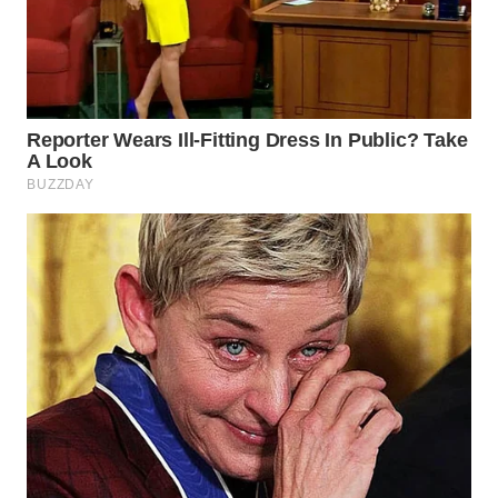
WN
TAPANULI
SELATAN
WN
TANJUNG
LESUNG
WN
KARO
WN
SIMALUNGUN
WN
LABUHANBATU
WN