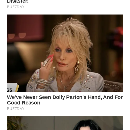
WN
NUSANTARA
WN
JOGJA
WN
JATIM
WN
BALI
WN
KALBAR
WN
KALTENG