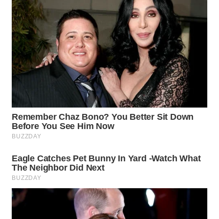
WN
KALTARA
WN
KALSEL
WN
KALTIM
WN
SULSEL
WN
GORONTALO
WN
SULUT