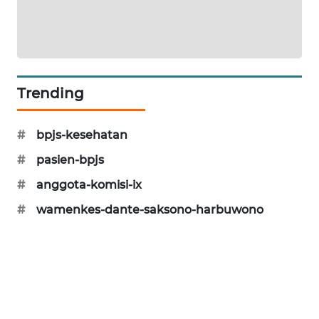
WAHANA
SPORT
WAHANA
UMKM
Trending
WAHANA
#
bpjs-kesehatan
SELEB
#
pasien-bpjs
WAHANA
#
anggota-komisi-ix
PERSONA
#
wamenkes-dante-saksono-harbuwono
WAHANA
OTOMOTIF
WAHANA
HEALTH