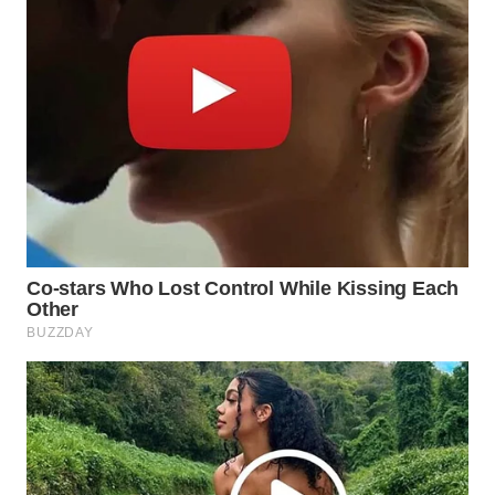
WN
BOGOR
WN
DEPOK
WN
TAPANULI
UTARA
WN
SAMOSIR
WN
PADANG
LAWAS