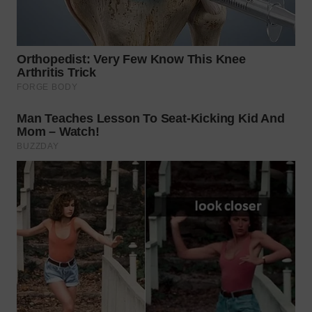
WN
NATUNA
WN
BINTAN
WN
MANDALIKA
WN
LIKUPANG
WN
LABUANBAJO
WN
BORNEO