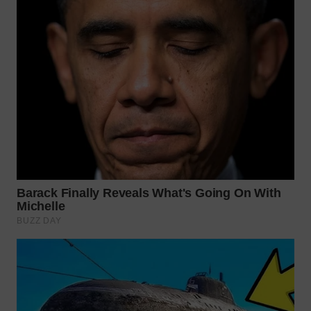
WN
INDRAMAYU
WN
KUNINGAN
WN
MAJALENGKA
WN
SUBANG
WN
SUKABUMI
WN
PURWAKARTA