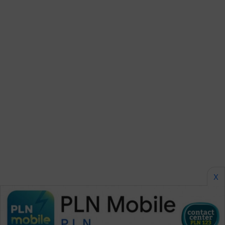
SONYA
ASA
NEWS
X