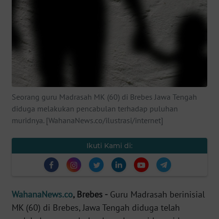
SAINS-TEKNO
KESEHATAN
INTERNASIONAL
SERBA-SERBI
Seorang guru Madrasah MK (60) di Brebes Jawa Tengah
diduga melakukan pencabulan terhadap puluhan
PENDIDIKAN
muridnya. [WahanaNews.co/ilustrasi/internet]
OLAHRAGA
Ikuti Kami di:
OPINI
WahanaNews.co
, Brebes -
Guru Madrasah berinisial
EDITORIAL
MK (60) di Brebes, Jawa Tengah diduga telah