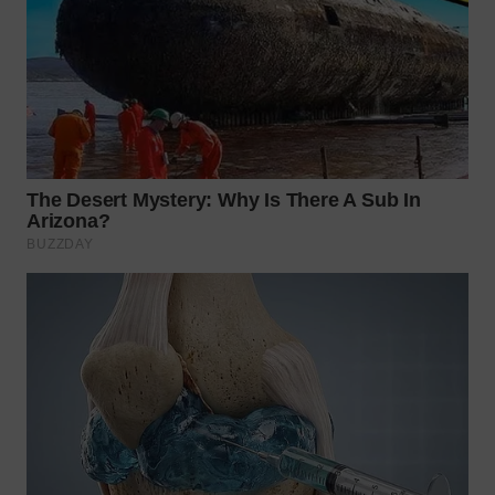
WN
PRIANGAN
TIMUR
WN
SEMARANG
WN
SOLO
WN
BOROBUDUR
WN
MADURA
WN
SURABAYA