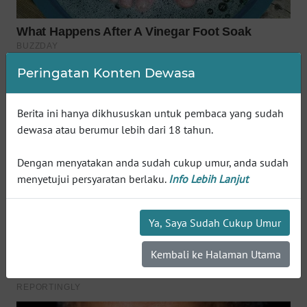
WN
SUMEDANG
WN
CIANJUR
Peringatan Konten Dewasa
WN
Berita ini hanya dikhususkan untuk pembaca yang sudah
KEPULAUAN
dewasa atau berumur lebih dari 18 tahun.
SERIBU
Dengan menyatakan anda sudah cukup umur, anda sudah
WN
menyetujui persyaratan berlaku.
Info Lebih Lanjut
TANGERANG
WN
Ya, Saya Sudah Cukup Umur
BINJAI
Kembali ke Halaman Utama
WN
CIREBON