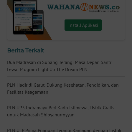
WN
BABEL
Install Aplikasi
WN
SUMBAR
Berita Terkait
WN
SUMSEL
Dua Madrasah di Subang Terangi Masa Depan Santri
Lewat Program Light Up The Dream PLN
WN
BENGKULU
PLN Hadir di Garut, Dukung Kesehatan, Pendidikan, dan
Fasilitas Keagamaan
WN
LAMPUNG
PLN UP3 Indramayu Beri Kado Istimewa, Listrik Gratis
untuk Madrasah Shibyanurroyyan
WN
JATENG
PLN ULP Prima Priangan Terangi Ramadan dengan Listrik