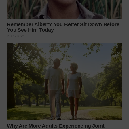
WN
TAPANULI
SELATAN
WN
TANJUNG
LESUNG
WN
KARO
WN
SIMALUNGUN
WN
LABUHANBATU
WN