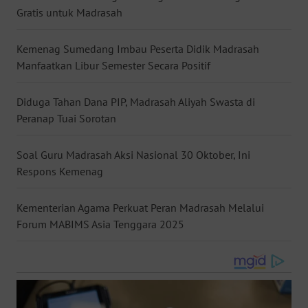
Gratis untuk Madrasah
WN
NUSANTARA
Kemenag Sumedang Imbau Peserta Didik Madrasah
Manfaatkan Libur Semester Secara Positif
WN
JOGJA
Diduga Tahan Dana PIP, Madrasah Aliyah Swasta di
Peranap Tuai Sorotan
WN
JATIM
Soal Guru Madrasah Aksi Nasional 30 Oktober, Ini
WN
Respons Kemenag
BALI
Kementerian Agama Perkuat Peran Madrasah Melalui
WN
Forum MABIMS Asia Tenggara 2025
KALBAR
WN
KALTENG