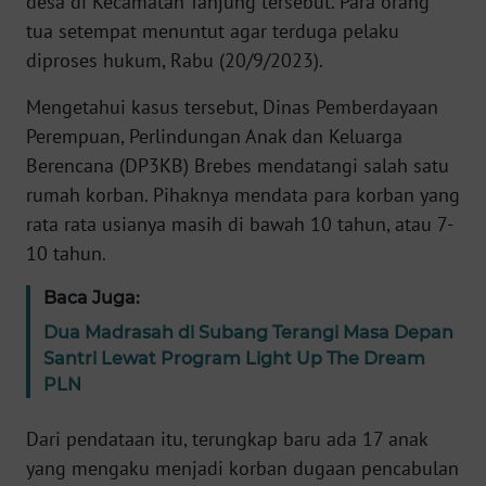
desa di Kecamatan Tanjung tersebut. Para orang
tua setempat menuntut agar terduga pelaku
KARIR
diproses hukum, Rabu (20/9/2023).
Mengetahui kasus tersebut, Dinas Pemberdayaan
DISCLAIMER
Perempuan, Perlindungan Anak dan Keluarga
Berencana (DP3KB) Brebes mendatangi salah satu
Wahana
News
rumah korban. Pihaknya mendata para korban yang
Regional
rata rata usianya masih di bawah 10 tahun, atau 7-
10 tahun.
WN
SUMUT
Baca Juga:
Dua Madrasah di Subang Terangi Masa Depan
WN
Santri Lewat Program Light Up The Dream
JAKARTA
PLN
WN
Dari pendataan itu, terungkap baru ada 17 anak
JABAR
yang mengaku menjadi korban dugaan pencabulan