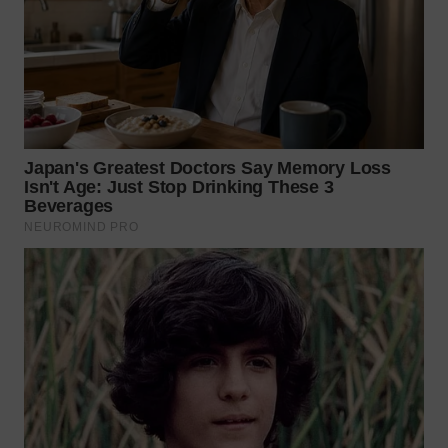
WN
MALUKU
WN
MALUT
WN
DAIRI
WN
DANAU
TOBA
WN
NIAS
WN
LANGKAT