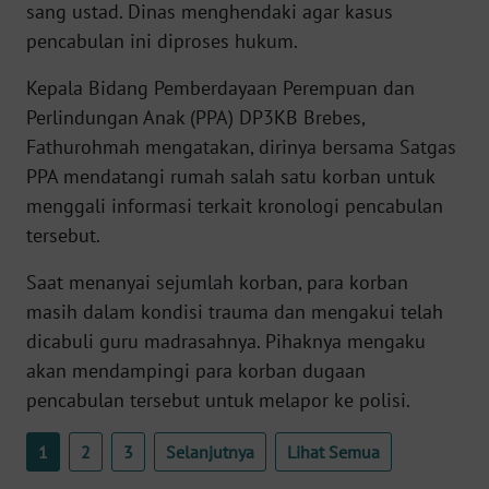
sang ustad. Dinas menghendaki agar kasus
WN
pencabulan ini diproses hukum.
BANTEN
Kepala Bidang Pemberdayaan Perempuan dan
WN
Perlindungan Anak (PPA) DP3KB Brebes,
NTT
Fathurohmah mengatakan, dirinya bersama Satgas
PPA mendatangi rumah salah satu korban untuk
WN
KEPRI
menggali informasi terkait kronologi pencabulan
tersebut.
WN
Saat menanyai sejumlah korban, para korban
PAPUA
masih dalam kondisi trauma dan mengakui telah
dicabuli guru madrasahnya. Pihaknya mengaku
WN
PAPUA
akan mendampingi para korban dugaan
BARAT
pencabulan tersebut untuk melapor ke polisi.
WN
1
2
3
Selanjutnya
Lihat Semua
RIAU