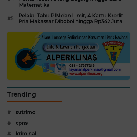
Matematika
MAWAKA
Pelaku Tahu PIN dan Limit, 4 Kartu Kredit
ID
#5
Pria Makassar Dibobol hingga Rp342 Juta
MARTABAT
NET
PLN
WATCH
MKLI
Trending
LPKKI
LKKI
#
sutrimo
#
cpns
KOPEKLIN
#
kriminal