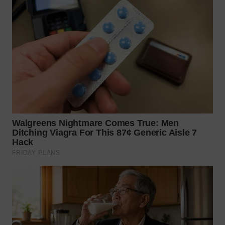
WN
KALTARA
WN
KALSEL
WN
KALTIM
WN
SULSEL
WN
GORONTALO
WN
SULUT