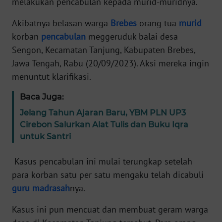
melakukan pencabulan kepada murid-muridnya.
Informasi
Akibatnya belasan warga
Brebes
orang tua
murid
INDEKS
korban
pencabulan
meggeruduk balai desa
BERITA
Sengon, Kecamatan Tanjung, Kabupaten Brebes,
KONTAK
Jawa Tengah, Rabu (20/09/2023). Aksi mereka ingin
KAMI
menuntut klarifikasi.
Baca Juga:
INFO
IKLAN
Jelang Tahun Ajaran Baru, YBM PLN UP3
Cirebon Salurkan Alat Tulis dan Buku Iqra
TENTANG
untuk Santri
KAMI
Kasus pencabulan ini mulai terungkap setelah
PEDOMAN
para korban satu per satu mengaku telah dicabuli
MEDIA
guru
madrasah
nya.
SIBER
Kasus ini pun mencuat dan membuat geram warga
REDAKSI