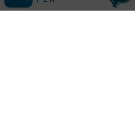
WAHANA MEDIA GROUP
|
|
|
WAHANA NEWS co
WAHANA TANI
WAHANA ADVOKAT
|
|
WAHANA INFRASTRUKTUR
WAHANA KONSUMEN
|
|
|
WAHANA LISTRIK
WAHANA TRAVEL
WAHANA TV
|
|
|
WAHANANEWS id
WAHANANEWS CO ID
WAHANANEWS NET
|
|
|
WAHANA SPORT ID
Wahana UMKM
Wahana Seleb
|
|
|
Wahana Persona
Wahana Otomotif
Wahana Health
|
Wahana Desa Wisata
Lapak Wahana