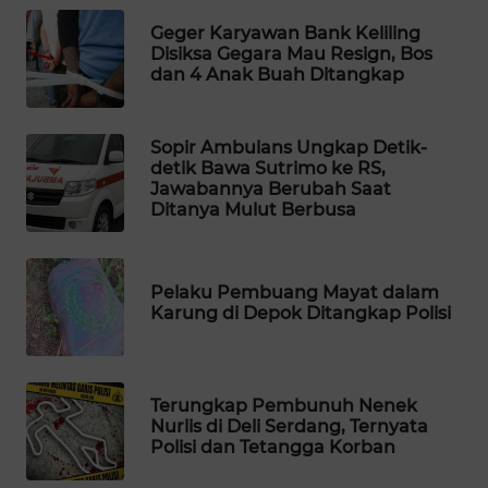
WAHANA
Geger Karyawan Bank Keliling
SPORT
Disiksa Gegara Mau Resign, Bos
dan 4 Anak Buah Ditangkap
WAHANA
UMKM
Sopir Ambulans Ungkap Detik-
detik Bawa Sutrimo ke RS,
Jawabannya Berubah Saat
WAHANA
Ditanya Mulut Berbusa
SELEB
WAHANA
Pelaku Pembuang Mayat dalam
PERSONA
Karung di Depok Ditangkap Polisi
WAHANA
OTOMOTIF
Terungkap Pembunuh Nenek
Nurlis di Deli Serdang, Ternyata
WAHANA
Polisi dan Tetangga Korban
HEALTH