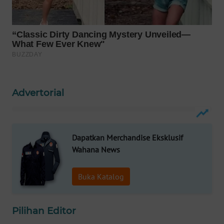
Wahana
Media
Group
WAHANA
NEWS
WAHANA
Advertorial
TANI
WAHANA
Dapatkan Merchandise Eksklusif
ADVOKAT
Wahana News
WAHANA
INFRASTRUKTUR
Buka Katalog
WAHANA
Pilihan Editor
KONSUMEN