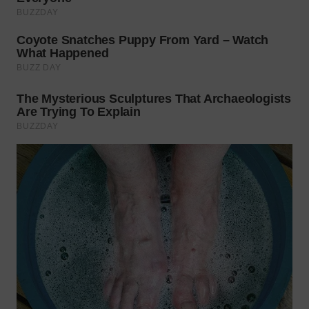
WN
BOGOR
WN
DEPOK
WN
TAPANULI
UTARA
WN
SAMOSIR
WN
PADANG
LAWAS