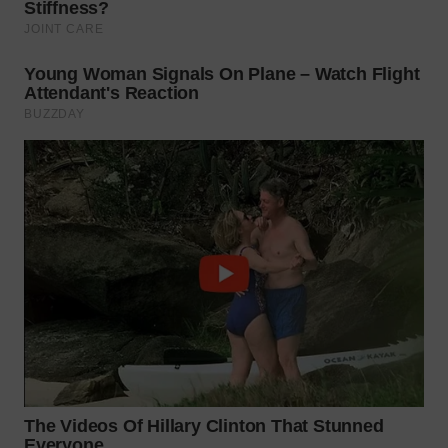
TAPANULI
TENGAH
WN DELI
SERDANG
WN
TEBING
TINGGI
WN
PAKPAK
WN
KARAWANG
WN
BEKASI