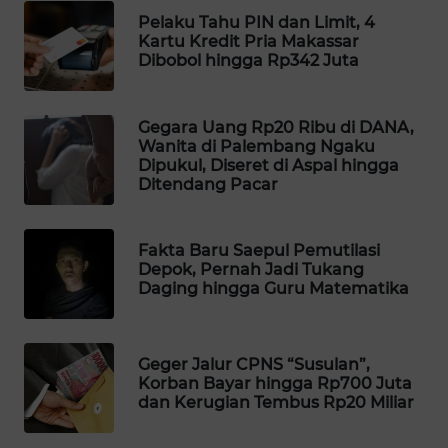
Pelaku Tahu PIN dan Limit, 4
WAHANA
Kartu Kredit Pria Makassar
LISTRIK
Dibobol hingga Rp342 Juta
WAHANA
TRAVEL
Gegara Uang Rp20 Ribu di DANA,
Wanita di Palembang Ngaku
Dipukul, Diseret di Aspal hingga
WAHANA
Ditendang Pacar
TV
Fakta Baru Saepul Pemutilasi
WAHANANEWS
Depok, Pernah Jadi Tukang
ID
Daging hingga Guru Matematika
WAHANANEWS
CO ID
Geger Jalur CPNS “Susulan”,
Korban Bayar hingga Rp700 Juta
WAHANANEWS
dan Kerugian Tembus Rp20 Miliar
NET