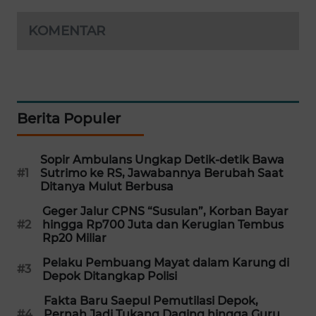
WAHANA
KOMENTAR
DESA
WISATA
LAPAK
WAHANA
Berita Populer
Wahana
Network
Sopir Ambulans Ungkap Detik-detik Bawa
#1
Sutrimo ke RS, Jawabannya Berubah Saat
KONSUMEN
Ditanya Mulut Berbusa
LISTRIK
Geger Jalur CPNS “Susulan”, Korban Bayar
#2
hingga Rp700 Juta dan Kerugian Tembus
MASYARAKAT
Rp20 Miliar
KELISTRIKAN
Pelaku Pembuang Mayat dalam Karung di
#3
Depok Ditangkap Polisi
WALINKI
Fakta Baru Saepul Pemutilasi Depok,
ID
#4
Pernah Jadi Tukang Daging hingga Guru