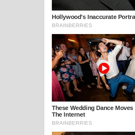
KALTARA
WN
KALSEL
WN
KALTIM
WN
SULSEL
WN
GORONTALO
WN
SULUT
WN
MALUKU