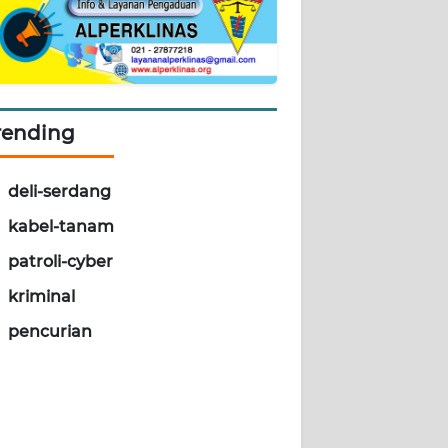
rending
deli-serdang
kabel-tanam
patroli-cyber
kriminal
pencurian