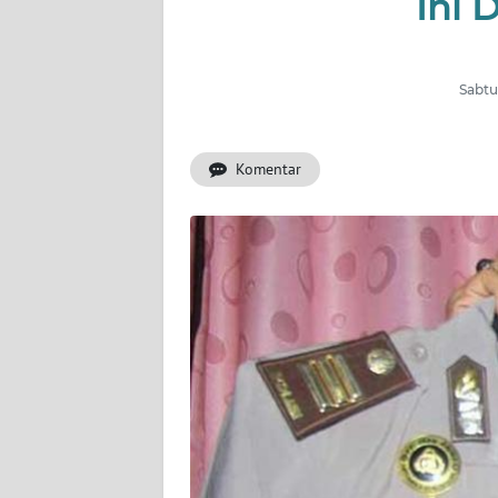
Ini 
INDEKS
BERITA
Sabtu,
KONTAK
KAMI
Komentar
INFO
IKLAN
TENTANG
KAMI
PEDOMAN
MEDIA
SIBER
REDAKSI