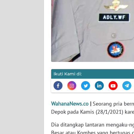
KARIR
DISCLAIMER
Wahana
News
Regional
WN
SUMUT
Ikuti Kami di:
WN
JAKARTA
WahanaNews.co
|
Seorang pria bern
WN
Depok pada Kamis (28/1/2021) kare
JABAR
Dia ditangkap lantaran mengaku-ng
WN
Besar atau Kombes yang bertugas di
BANTEN