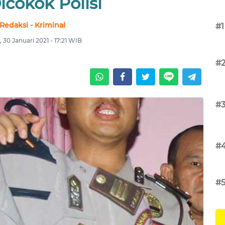
Dicokok Polisi
Redaksi - Kriminal
#1
 30 Januari 2021 - 17:21 WIB
#
#
#
#