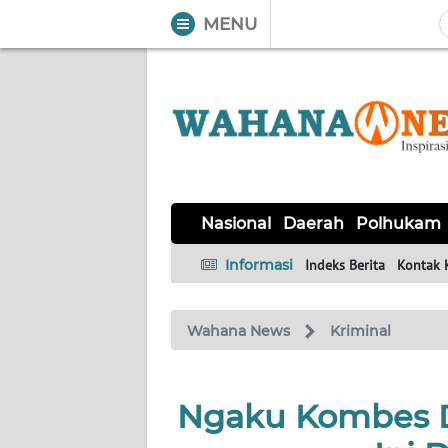
MENU
WAHANA
Tutup
TV
NASIONAL
DAERAH
POLHUKAM
KRIMINAL
EKUIN
SAINS-
KESEHATAN
INTERNASIONAL
Nasional
Daerah
Polhukam
TEKNO
Informasi
Indeks Berita
Kontak 
SERBA-
PENDIDIKAN
OLAHRAGA
OPINI
SERBI
Wahana News
Kriminal
EDITORIAL
Ngaku Kombes D
Informasi