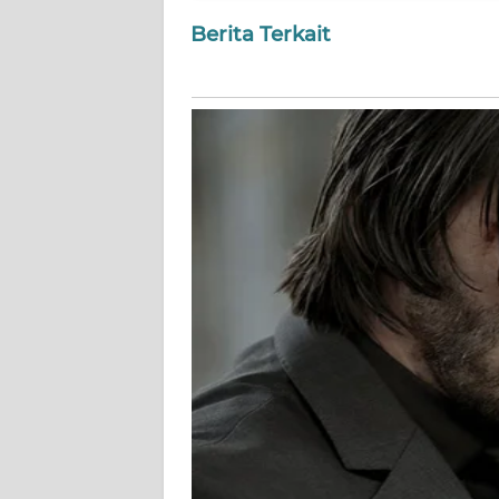
NUSANTARA
Berita Terkait
WN
JOGJA
WN
JATIM
WN
BALI
WN
KALBAR
WN
KALTENG
WN