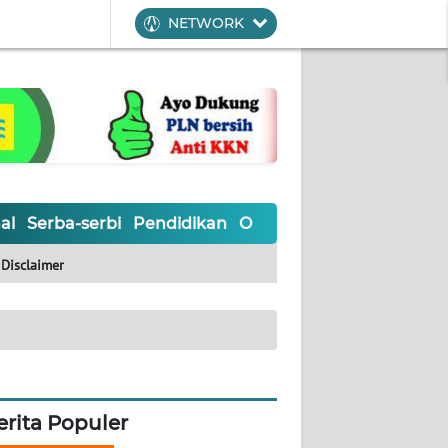
NETWORK
al
Serba-serbi
Pendidikan
Olahraga
Opini
Editoria
Disclaimer
erita Populer