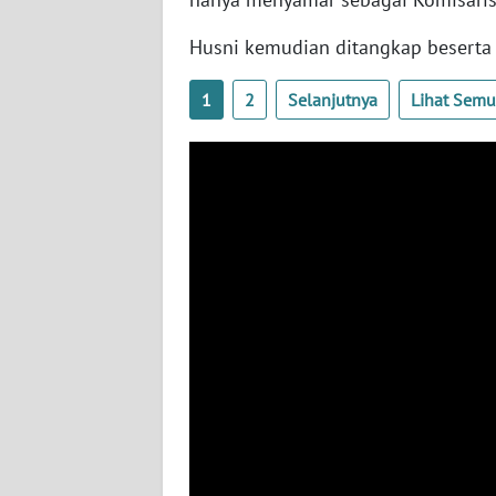
SERAMBI
Husni kemudian ditangkap beserta 
WN
JAMBI
1
2
Selanjutnya
Lihat Sem
WN
SULTRA
WN
NTB
WN
SULTENG
WN
SULBAR
WN