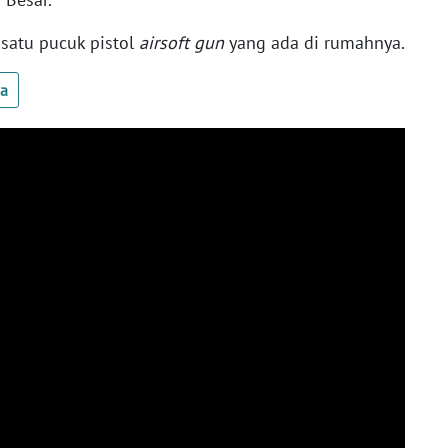
satu pucuk pistol
a
irsoft gun
yang ada di rumahnya.
ua