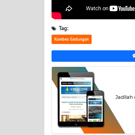
BABEL
WN
SUMBAR
Tag:
Kombes Gadungan
WN
SUMSEL
WN
BENGKULU
WN
LAMPUNG
Jadilah
WN
JATENG
WN