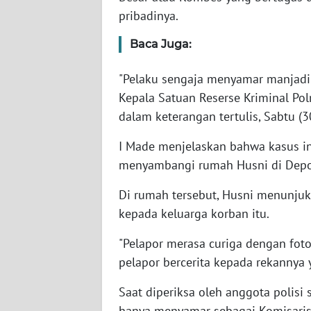
pribadinya.
WN
Baca Juga:
NTT
"Pelaku sengaja menyamar manjadi 
WN
Kepala Satuan Reserse Kriminal Pol
KEPRI
dalam keterangan tertulis, Sabtu (3
WN
I Made menjelaskan bahwa kasus in
PAPUA
menyambangi rumah Husni di Depo
WN
Di rumah tersebut, Husni menunjukk
PAPUA
kepada keluarga korban itu.
BARAT
"Pelapor merasa curiga dengan foto 
WN
pelapor bercerita kepada rekannya y
RIAU
Saat diperiksa oleh anggota polis
WN
hanya menyamar sebagai Komisaris