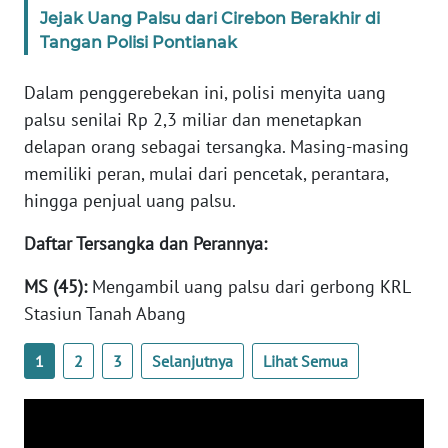
WN
Jejak Uang Palsu dari Cirebon Berakhir di
BANTEN
Tangan Polisi Pontianak
WN
Dalam penggerebekan ini, polisi menyita uang
NTT
palsu senilai Rp 2,3 miliar dan menetapkan
delapan orang sebagai tersangka. Masing-masing
WN
memiliki peran, mulai dari pencetak, perantara,
KEPRI
hingga penjual uang palsu.
WN
Daftar Tersangka dan Perannya:
PAPUA
MS (45):
Mengambil uang palsu dari gerbong KRL
Stasiun Tanah Abang
WN
PAPUA
BARAT
1
2
3
Selanjutnya
Lihat Semua
WN
RIAU