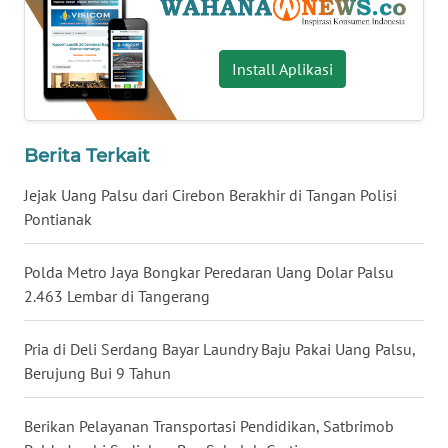
WN
BABEL
Install Aplikasi
WN
SUMBAR
Berita Terkait
WN
Jejak Uang Palsu dari Cirebon Berakhir di Tangan Polisi
SUMSEL
Pontianak
WN
Polda Metro Jaya Bongkar Peredaran Uang Dolar Palsu
BENGKULU
2.463 Lembar di Tangerang
WN
LAMPUNG
Pria di Deli Serdang Bayar Laundry Baju Pakai Uang Palsu,
Berujung Bui 9 Tahun
WN
JATENG
Berikan Pelayanan Transportasi Pendidikan, Satbrimob