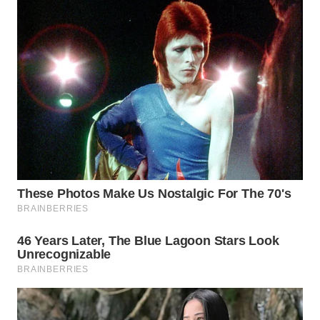
WN
PRIANGAN
TIMUR
WN
SEMARANG
WN
SOLO
WN
BOROBUDUR
WN
MADURA
WN
SURABAYA