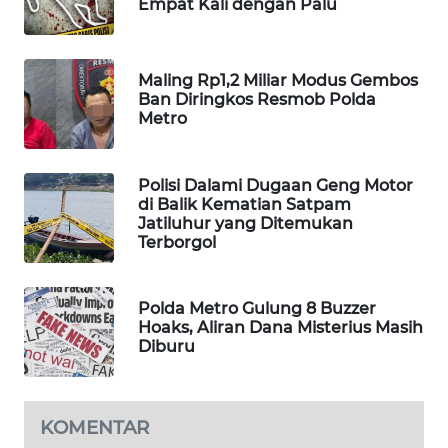
Empat Kali dengan Palu
WAHANA
DESA
WISATA
Maling Rp1,2 Miliar Modus Gembos
Ban Diringkos Resmob Polda
LAPAK
Metro
WAHANA
Polisi Dalami Dugaan Geng Motor
Wahana
di Balik Kematian Satpam
Network
Jatiluhur yang Ditemukan
Terborgol
KONSUMEN
LISTRIK
Polda Metro Gulung 8 Buzzer
Hoaks, Aliran Dana Misterius Masih
MASYARAKAT
Diburu
KELISTRIKAN
WALINKI
KOMENTAR
ID