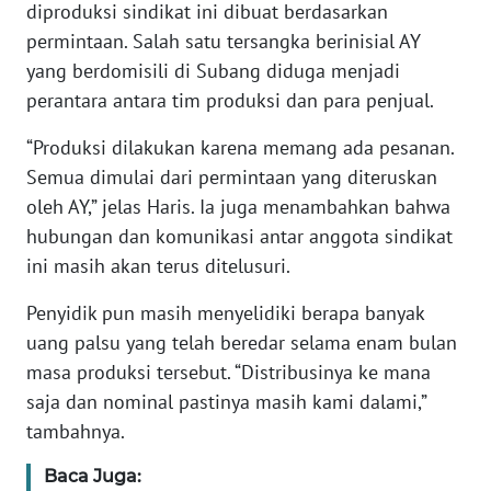
diproduksi sindikat ini dibuat berdasarkan
permintaan. Salah satu tersangka berinisial AY
KARIR
yang berdomisili di Subang diduga menjadi
perantara antara tim produksi dan para penjual.
DISCLAIMER
“Produksi dilakukan karena memang ada pesanan.
Wahana
Semua dimulai dari permintaan yang diteruskan
News
oleh AY,” jelas Haris. Ia juga menambahkan bahwa
Regional
hubungan dan komunikasi antar anggota sindikat
ini masih akan terus ditelusuri.
WN
SUMUT
Penyidik pun masih menyelidiki berapa banyak
uang palsu yang telah beredar selama enam bulan
WN
JAKARTA
masa produksi tersebut. “Distribusinya ke mana
saja dan nominal pastinya masih kami dalami,”
WN
tambahnya.
JABAR
Baca Juga: