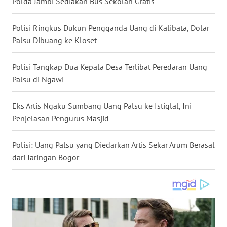
Polda Jambi Sediakan Bus Sekolah Gratis
WN
NUSANTARA
Polisi Ringkus Dukun Pengganda Uang di Kalibata, Dolar
Palsu Dibuang ke Kloset
WN
JOGJA
Polisi Tangkap Dua Kepala Desa Terlibat Peredaran Uang
Palsu di Ngawi
WN
JATIM
Eks Artis Ngaku Sumbang Uang Palsu ke Istiqlal, Ini
Penjelasan Pengurus Masjid
WN
BALI
Polisi: Uang Palsu yang Diedarkan Artis Sekar Arum Berasal
dari Jaringan Bogor
WN
KALBAR
WN
KALTENG