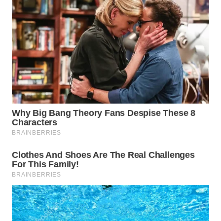
TAPANULI
TENGAH
WN DELI
SERDANG
WN
TEBING
TINGGI
WN
PAKPAK
WN
KARAWANG
WN
BEKASI