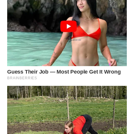
WN
NATUNA
WN
BINTAN
WN
MANDALIKA
WN
LIKUPANG
WN
LABUANBAJO
WN
BORNEO