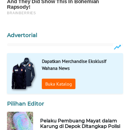
WAHANA
LISTRIK
WAHANA
Advertorial
TRAVEL
WAHANA
TV
Dapatkan Merchandise Eksklusif
Wahana News
WAHANANEWS
ID
Buka Katalog
WAHANANEWS
CO ID
Pilihan Editor
WAHANANEWS
Pelaku Pembuang Mayat dalam
NET
Karung di Depok Ditangkap Polisi