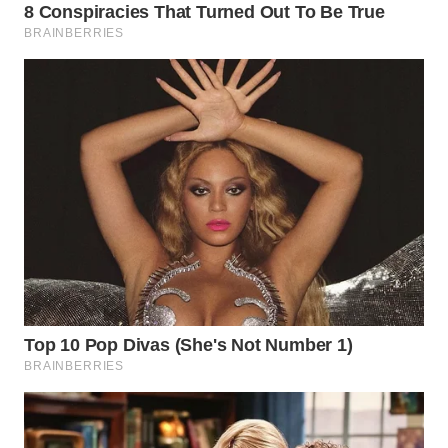
WN
TAPANULI
SELATAN
WN
TANJUNG
LESUNG
WN
KARO
WN
SIMALUNGUN
WN
LABUHANBATU
WN