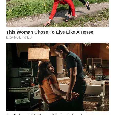
Wahana
Media
Group
WAHANA
NEWS
WAHANA
TANI
WAHANA
ADVOKAT
WAHANA
INFRASTRUKTUR
WAHANA
KONSUMEN