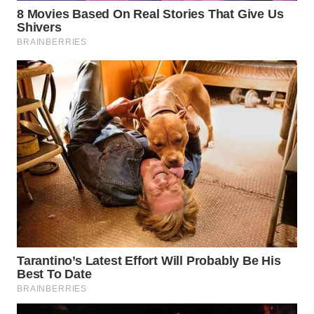
WN
INDRAMAYU
WN
KUNINGAN
WN
MAJALENGKA
WN
SUBANG
WN
SUKABUMI
WN
PURWAKARTA