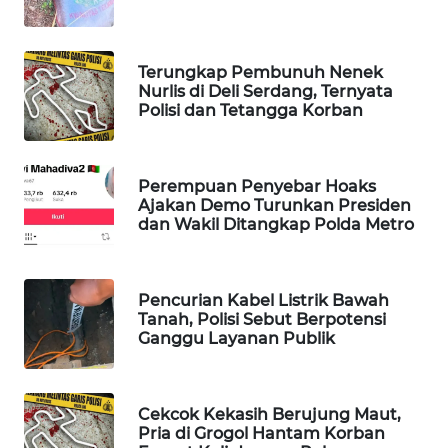
WAHANA
SPORT
Terungkap Pembunuh Nenek
Nurlis di Deli Serdang, Ternyata
WAHANA
Polisi dan Tetangga Korban
UMKM
WAHANA
Perempuan Penyebar Hoaks
SELEB
Ajakan Demo Turunkan Presiden
dan Wakil Ditangkap Polda Metro
WAHANA
PERSONA
Pencurian Kabel Listrik Bawah
Tanah, Polisi Sebut Berpotensi
WAHANA
Ganggu Layanan Publik
OTOMOTIF
WAHANA
Cekcok Kekasih Berujung Maut,
HEALTH
Pria di Grogol Hantam Korban