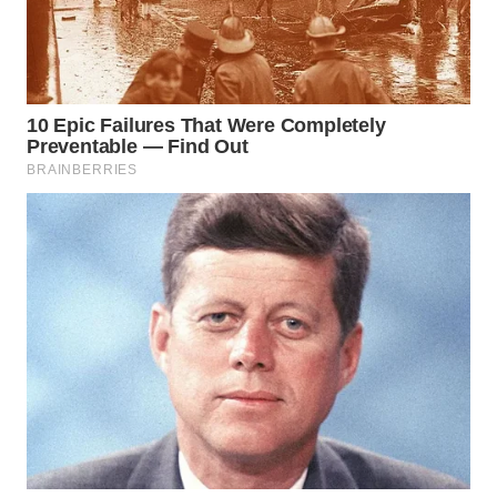
WN
MALUKU
WN
MALUT
WN
DAIRI
WN
DANAU
TOBA
WN
NIAS
WN
LANGKAT