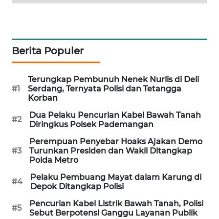
MAWAKA
ID
Berita Populer
MARTABAT
NET
Terungkap Pembunuh Nenek Nurlis di Deli
#1
Serdang, Ternyata Polisi dan Tetangga
PLN
Korban
WATCH
Dua Pelaku Pencurian Kabel Bawah Tanah
#2
Diringkus Polsek Pademangan
MKLI
Perempuan Penyebar Hoaks Ajakan Demo
#3
Turunkan Presiden dan Wakil Ditangkap
LPKKI
Polda Metro
Pelaku Pembuang Mayat dalam Karung di
LKKI
#4
Depok Ditangkap Polisi
KOPEKLIN
Pencurian Kabel Listrik Bawah Tanah, Polisi
#5
Sebut Berpotensi Ganggu Layanan Publik