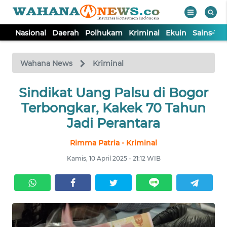
Nasional
Daerah
Polhukam
Kriminal
Ekuin
Sains-Te
WAHANA
Tutup
TV
Wahana News
Kriminal
NASIONAL
Sindikat Uang Palsu di Bogor
Terbongkar, Kakek 70 Tahun
DAERAH
Jadi Perantara
Rimma Patria - Kriminal
POLHUKAM
Kamis, 10 April 2025 - 21:12 WIB
KRIMINAL
EKUIN