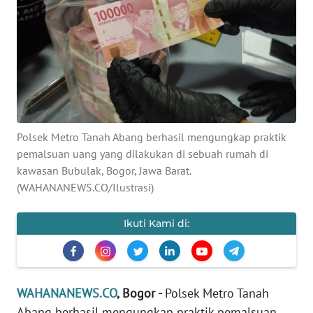
SAINS-TEKNO
KESEHATAN
INTERNASIONAL
SERBA-SERBI
Polsek Metro Tanah Abang berhasil mengungkap praktik
pemalsuan uang yang dilakukan di sebuah rumah di
PENDIDIKAN
kawasan Bubulak, Bogor, Jawa Barat.
(WAHANANEWS.CO/Ilustrasi)
OLAHRAGA
Ikuti Kami di:
OPINI
EDITORIAL
WAHANANEWS.CO
, Bogor -
Polsek Metro Tanah
Abang berhasil mengungkap praktik pemalsuan