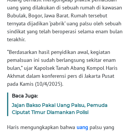
Informasi
uang yang dilakukan di sebuah rumah di kawasan
Bubulak, Bogor, Jawa Barat. Rumah tersebut
INDEKS
BERITA
ternyata dijadikan ‘pabrik’ uang palsu oleh sebuah
sindikat yang telah beroperasi selama enam bulan
KONTAK
terakhir.
KAMI
“Berdasarkan hasil penyidikan awal, kegiatan
INFO
pemalsuan ini sudah berlangsung sekitar enam
IKLAN
bulan,” ujar Kapolsek Tanah Abang Kompol Haris
Akhmat dalam konferensi pers di Jakarta Pusat
TENTANG
pada Kamis (10/4/2025).
KAMI
Baca Juga:
PEDOMAN
Jajan Bakso Pakai Uang Palsu, Pemuda
MEDIA
Ciputat Timur Diamankan Polisi
SIBER
Haris mengungkapkan bahwa
uang
palsu yang
REDAKSI