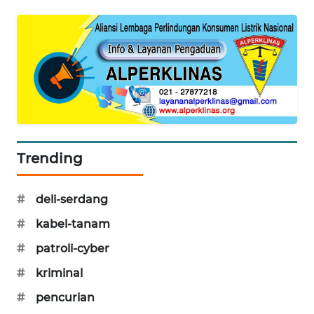
PORTAL
KONSUMEN
FORWAMKI
ALPERKLINAS
FORJASIDA
Trending
TAMBANG
NEWS
#
deli-serdang
#
kabel-tanam
SITUNGIR
NEWS
#
patroli-cyber
#
kriminal
SIDIKALANG
NEWS
#
pencurian