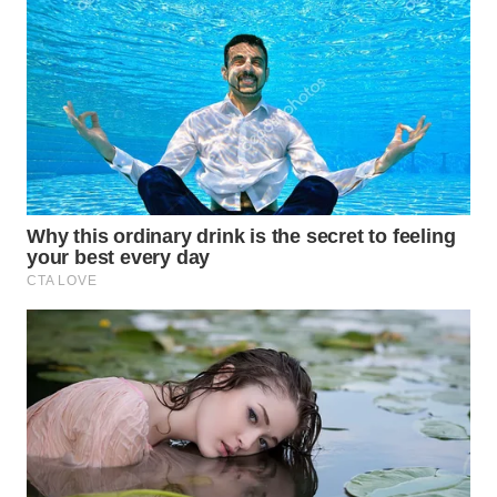
WN
BOGOR
WN
DEPOK
WN
TAPANULI
UTARA
WN
SAMOSIR
WN
PADANG
LAWAS