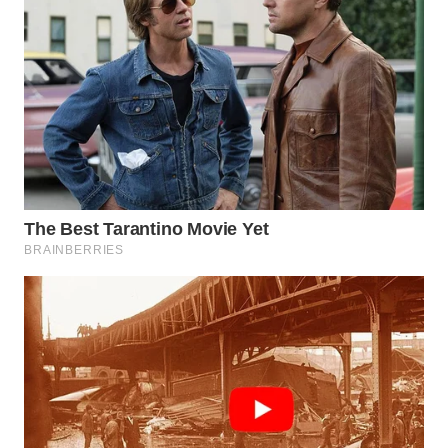
WN
KALTARA
WN
KALSEL
WN
KALTIM
WN
SULSEL
WN
GORONTALO
WN
SULUT