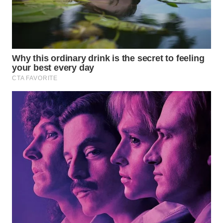
WN
SUMEDANG
WN
CIANJUR
WN
KEPULAUAN
SERIBU
WN
TANGERANG
WN
BINJAI
WN
CIREBON