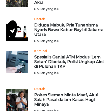
Aksi
WN
6 bulan yang lalu
SERAMBI
Daerah
Diduga Mabuk, Pria Tunanisma
WN
Nyaris Bawa Kabur Bayi di Jakarta
JAMBI
Utara
6 bulan yang lalu
WN
SULTRA
Kriminal
Spesialis Ganjal ATM Modus ‘Lem
Setan’ Dibekuk, Polisi Ungkap Aksi
WN
di Puluhan TKP
NTB
6 bulan yang lalu
WN
SULTENG
Daerah
Polres Sleman Minta Maaf, Akui
Salah Pasal dalam Kasus Hogi
WN
Minaya
SULBAR
6 bulan yang lalu