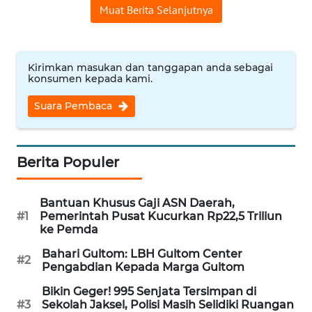
Muat Berita Selanjutnya
WN
NUSANTARA
Kirimkan masukan dan tanggapan anda sebagai
WN
konsumen kepada kami.
JOGJA
Suara Pembaca
WN
JATIM
Berita Populer
WN
BALI
Bantuan Khusus Gaji ASN Daerah,
#1
Pemerintah Pusat Kucurkan Rp22,5 Triliun
WN
ke Pemda
KALBAR
Bahari Gultom: LBH Gultom Center
#2
Pengabdian Kepada Marga Gultom
WN
KALTENG
Bikin Geger! 995 Senjata Tersimpan di
#3
Sekolah Jaksel, Polisi Masih Selidiki Ruangan