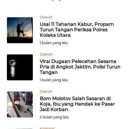
Informasi
INDEKS
Daerah
BERITA
Usai 11 Tahanan Kabur, Propam
Turun Tangan Periksa Polres
Kolaka Utara
KONTAK
KAMI
1 bulan yang lalu
Daerah
INFO
Viral Dugaan Pelecehan Sesama
IKLAN
Pria di Angkot Jaktim, Polisi Turun
Tangan
TENTANG
1 bulan yang lalu
KAMI
Daerah
Bom Molotov Salah Sasaran di
PEDOMAN
Koja, Ibu yang Hendak ke Pasar
MEDIA
Jadi Korban
SIBER
2 bulan yang lalu
REDAKSI
Kriminal