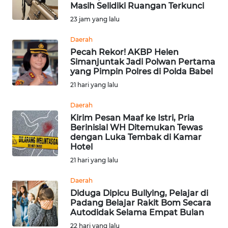
SAINS-TEKNO
Masih Selidiki Ruangan Terkunci
23 jam yang lalu
KESEHATAN
Daerah
Pecah Rekor! AKBP Helen
Simanjuntak Jadi Polwan Pertama
INTERNASIONAL
yang Pimpin Polres di Polda Babel
21 hari yang lalu
SERBA-SERBI
Daerah
Kirim Pesan Maaf ke Istri, Pria
PENDIDIKAN
Berinisial WH Ditemukan Tewas
dengan Luka Tembak di Kamar
Hotel
OLAHRAGA
21 hari yang lalu
OPINI
Daerah
Diduga Dipicu Bullying, Pelajar di
Padang Belajar Rakit Bom Secara
EDITORIAL
Autodidak Selama Empat Bulan
22 hari yang lalu