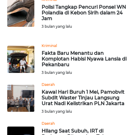
Polisi Tangkap Pencuri Ponsel WN
Polandia di Kebon Sirih dalam 24
KARIR
Jam
3 bulan yang lalu
DISCLAIMER
Wahana
Kriminal
News
Fakta Baru Menantu dan
Regional
Komplotan Habisi Nyawa Lansia di
Pekanbaru
3 bulan yang lalu
WN
SUMUT
Daerah
Kawal Hari Buruh 1 Mei, Pamobvit
WN
Subdit Waster Tinjau Langsung
JAKARTA
Urat Nadi Kelistrikan PLN Jakarta
3 bulan yang lalu
WN
Daerah
JABAR
Hilang Saat Subuh, IRT di