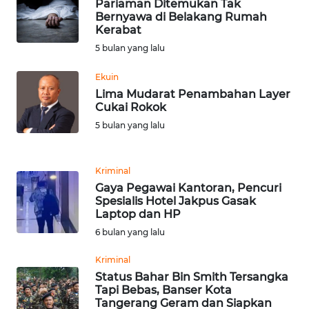
Pariaman Ditemukan Tak
WN
Bernyawa di Belakang Rumah
BANTEN
Kerabat
5 bulan yang lalu
WN
NTT
Ekuin
Lima Mudarat Penambahan Layer
Cukai Rokok
WN
5 bulan yang lalu
KEPRI
WN
Kriminal
PAPUA
Gaya Pegawai Kantoran, Pencuri
Spesialis Hotel Jakpus Gasak
Laptop dan HP
WN
PAPUA
6 bulan yang lalu
BARAT
Kriminal
Status Bahar Bin Smith Tersangka
WN
Tapi Bebas, Banser Kota
RIAU
Tangerang Geram dan Siapkan