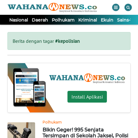
Nasional
Daerah
Polhukam
Kriminal
Ekuin
Sains-Te
WAHANA
Tutup
TV
Berita dengan tagar
#kepolisian
NASIONAL
DAERAH
POLHUKAM
Install Aplikasi
KRIMINAL
Polhukam
EKUIN
Bikin Geger! 995 Senjata
Tersimpan di Sekolah Jaksel, Polisi