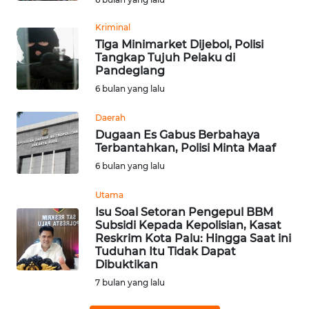
WN
Kriminal
BABEL
Tiga Minimarket Dijebol, Polisi
Tangkap Tujuh Pelaku di
Pandeglang
WN
SUMBAR
6 bulan yang lalu
Daerah
WN
Dugaan Es Gabus Berbahaya
SUMSEL
Terbantahkan, Polisi Minta Maaf
6 bulan yang lalu
WN
BENGKULU
Utama
Isu Soal Setoran Pengepul BBM
WN
Subsidi Kepada Kepolisian, Kasat
Reskrim Kota Palu: Hingga Saat ini
LAMPUNG
Tuduhan Itu Tidak Dapat
Dibuktikan
WN
7 bulan yang lalu
JATENG