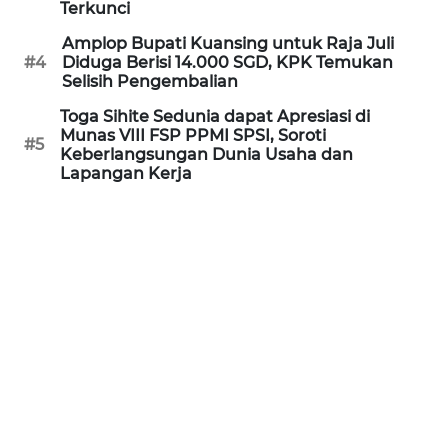
Terkunci
WN
KALTARA
Amplop Bupati Kuansing untuk Raja Juli
#4
Diduga Berisi 14.000 SGD, KPK Temukan
Selisih Pengembalian
WN
Toga Sihite Sedunia dapat Apresiasi di
KALSEL
Munas VIII FSP PPMI SPSI, Soroti
#5
Keberlangsungan Dunia Usaha dan
WN
Lapangan Kerja
KALTIM
WN
SULSEL
WN
GORONTALO
WN
SULUT