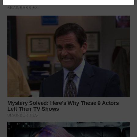
WN
PRIANGAN
TIMUR
WN
SEMARANG
WN
SOLO
WN
BOROBUDUR
WN
MADURA
WN
SURABAYA