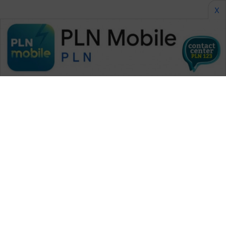
X
WAHANA MEDIA GROUP
|
|
|
WAHANA NEWS co
WAHANA TANI
WAHANA ADVOKAT
|
|
WAHANA INFRASTRUKTUR
WAHANA KONSUMEN