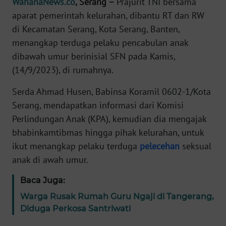
WahanaNews.co
, Serang –
Prajurit TNI bersama
Informasi
aparat pemerintah kelurahan, dibantu RT dan RW
INDEKS
di Kecamatan Serang, Kota Serang, Banten,
BERITA
menangkap terduga pelaku pencabulan anak
dibawah umur berinisial SFN pada Kamis,
KONTAK
(14/9/2023), di rumahnya.
KAMI
Serda Ahmad Husen, Babinsa Koramil 0602-1/Kota
INFO
Serang, mendapatkan informasi dari Komisi
IKLAN
Perlindungan Anak (KPA), kemudian dia mengajak
bhabinkamtibmas hingga pihak kelurahan, untuk
TENTANG
ikut menangkap pelaku terduga
pelecehan
seksual
KAMI
anak di awah umur.
PEDOMAN
Baca Juga:
MEDIA
Warga Rusak Rumah Guru Ngaji di Tangerang,
SIBER
Diduga Perkosa Santriwati
REDAKSI