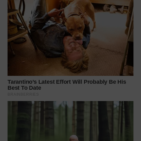
WN
MALUKU
WN
MALUT
WN
DAIRI
WN
DANAU
TOBA
WN
NIAS
WN
LANGKAT