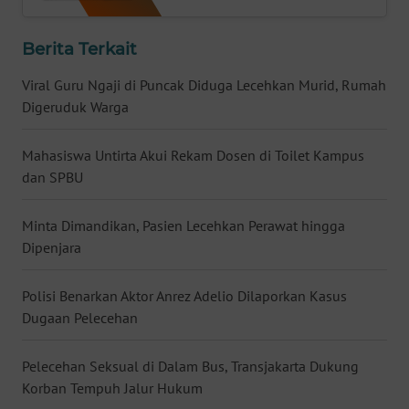
WN
NUSANTARA
Berita Terkait
Viral Guru Ngaji di Puncak Diduga Lecehkan Murid, Rumah
WN
Digeruduk Warga
JOGJA
Mahasiswa Untirta Akui Rekam Dosen di Toilet Kampus
WN
dan SPBU
JATIM
Minta Dimandikan, Pasien Lecehkan Perawat hingga
WN
BALI
Dipenjara
WN
Polisi Benarkan Aktor Anrez Adelio Dilaporkan Kasus
KALBAR
Dugaan Pelecehan
WN
Pelecehan Seksual di Dalam Bus, Transjakarta Dukung
KALTENG
Korban Tempuh Jalur Hukum