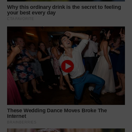
WAHANA
LISTRIK
WAHANA
TRAVEL
WAHANA
TV
WAHANANEWS
ID
WAHANANEWS
CO ID
WAHANANEWS
NET