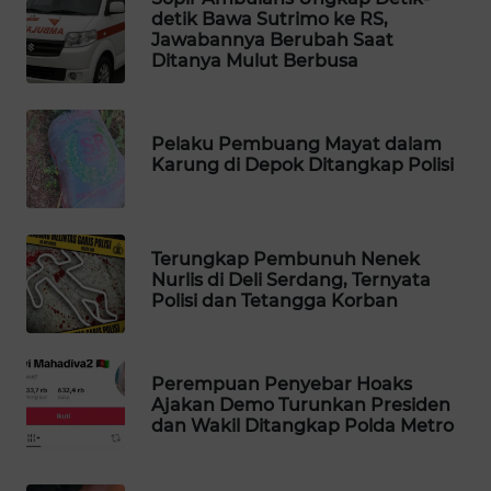
detik Bawa Sutrimo ke RS,
MAWAKA
Jawabannya Berubah Saat
ID
Ditanya Mulut Berbusa
MARTABAT
NET
Pelaku Pembuang Mayat dalam
Karung di Depok Ditangkap Polisi
PLN
WATCH
Terungkap Pembunuh Nenek
Nurlis di Deli Serdang, Ternyata
MKLI
Polisi dan Tetangga Korban
LPKKI
Perempuan Penyebar Hoaks
LKKI
Ajakan Demo Turunkan Presiden
dan Wakil Ditangkap Polda Metro
KOPEKLIN