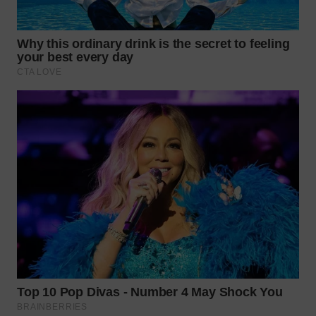
TAPANULI
TENGAH
WN DELI
SERDANG
WN
TEBING
TINGGI
WN
PAKPAK
WN
KARAWANG
WN
BEKASI