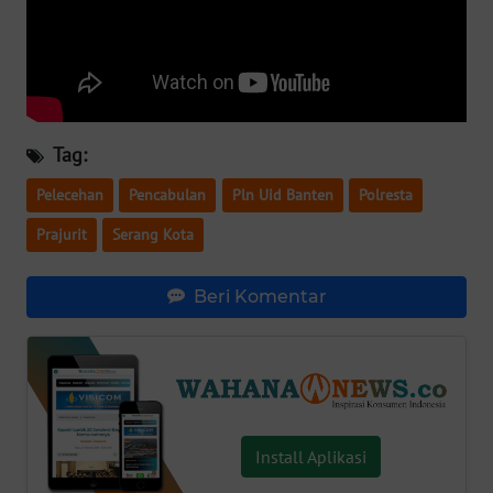
WN
BABEL
WN
SUMBAR
Tag:
Pelecehan
Pencabulan
Pln Uid Banten
Polresta
WN
SUMSEL
Prajurit
Serang Kota
WN
Beri Komentar
BENGKULU
WN
LAMPUNG
WN
Install Aplikasi
JATENG