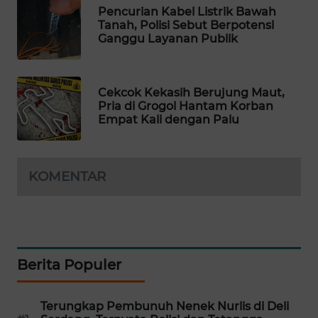
Pencurian Kabel Listrik Bawah
PORTAL
Tanah, Polisi Sebut Berpotensi
KONSUMEN
Ganggu Layanan Publik
FORWAMKI
Cekcok Kekasih Berujung Maut,
ALPERKLINAS
Pria di Grogol Hantam Korban
Empat Kali dengan Palu
FORJASIDA
KOMENTAR
TAMBANG
NEWS
SITUNGIR
NEWS
Berita Populer
SIDIKALANG
NEWS
Terungkap Pembunuh Nenek Nurlis di Deli