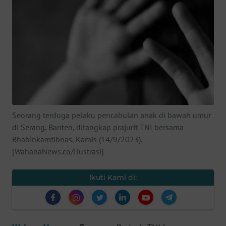
SAINS-TEKNO
KESEHATAN
INTERNASIONAL
SERBA-SERBI
Seorang terduga pelaku pencabulan anak di bawah umur
PENDIDIKAN
di Serang, Banten, ditangkap prajurit TNI bersama
Bhabinkamtibnas, Kamis (14/9/2023).
OLAHRAGA
[WahanaNews.co/Ilustrasi]
OPINI
Ikuti Kami di:
EDITORIAL