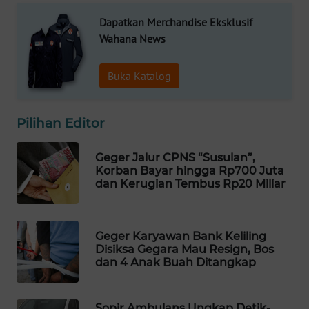
WAHANA
Dapatkan Merchandise Eksklusif
DESA
Wahana News
WISATA
Buka Katalog
LAPAK
WAHANA
Pilihan Editor
Wahana
Network
Geger Jalur CPNS “Susulan”,
Korban Bayar hingga Rp700 Juta
KONSUMEN
dan Kerugian Tembus Rp20 Miliar
LISTRIK
MASYARAKAT
Geger Karyawan Bank Keliling
KELISTRIKAN
Disiksa Gegara Mau Resign, Bos
dan 4 Anak Buah Ditangkap
WALINKI
ID
Sopir Ambulans Ungkap Detik-