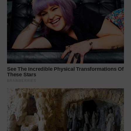
WN
NATUNA
WN
BINTAN
WN
MANDALIKA
WN
LIKUPANG
WN
LABUANBAJO
WN
BORNEO