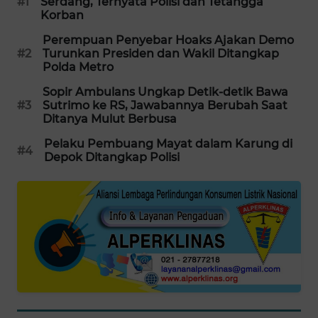
#1
Serdang, Ternyata Polisi dan Tetangga
Korban
SIBARAGAS
NEWS
Perempuan Penyebar Hoaks Ajakan Demo
#2
Turunkan Presiden dan Wakil Ditangkap
Polda Metro
METRO
SIANTAR
Sopir Ambulans Ungkap Detik-detik Bawa
NEWS
#3
Sutrimo ke RS, Jawabannya Berubah Saat
Ditanya Mulut Berbusa
METRO
Pelaku Pembuang Mayat dalam Karung di
#4
MEDAN
Depok Ditangkap Polisi
NEWS
METRO
JAKARTA
NEWS
KRT
NEWS