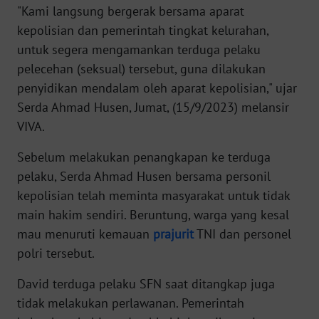
"Kami langsung bergerak bersama aparat
kepolisian dan pemerintah tingkat kelurahan,
KARIR
untuk segera mengamankan terduga pelaku
pelecehan (seksual) tersebut, guna dilakukan
DISCLAIMER
penyidikan mendalam oleh aparat kepolisian," ujar
Serda Ahmad Husen, Jumat, (15/9/2023) melansir
Wahana
News
VIVA.
Regional
Sebelum melakukan penangkapan ke terduga
WN
pelaku, Serda Ahmad Husen bersama personil
SUMUT
kepolisian telah meminta masyarakat untuk tidak
main hakim sendiri. Beruntung, warga yang kesal
WN
mau menuruti kemauan
prajurit
TNI dan personel
JAKARTA
polri tersebut.
WN
David terduga pelaku SFN saat ditangkap juga
JABAR
tidak melakukan perlawanan. Pemerintah