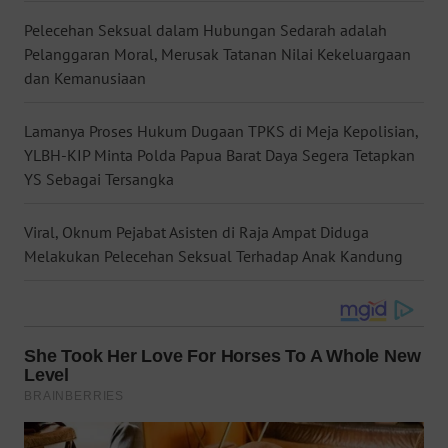
WN
Pelecehan Seksual dalam Hubungan Sedarah adalah
KALTARA
Pelanggaran Moral, Merusak Tatanan Nilai Kekeluargaan
dan Kemanusiaan
WN
KALSEL
Lamanya Proses Hukum Dugaan TPKS di Meja Kepolisian,
YLBH-KIP Minta Polda Papua Barat Daya Segera Tetapkan
WN
YS Sebagai Tersangka
KALTIM
Viral, Oknum Pejabat Asisten di Raja Ampat Diduga
WN
Melakukan Pelecehan Seksual Terhadap Anak Kandung
SULSEL
WN
GORONTALO
WN
SULUT