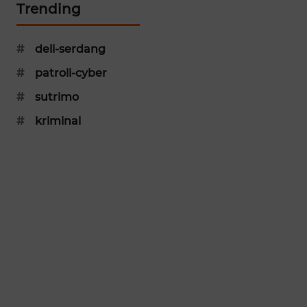
Trending
KARING
NEWS
#
deli-serdang
JURNAL
#
patroli-cyber
MARITIM
#
sutrimo
HUMBANG
#
kriminal
NEWS
GARONGGANG
NEWS
FISUELRI
ID
ENERGI
NEWS