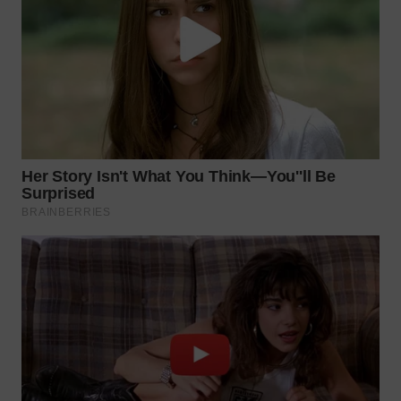
WN
SUMEDANG
WN
CIANJUR
WN
KEPULAUAN
SERIBU
WN
TANGERANG
WN
BINJAI
WN
CIREBON