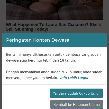
WN
INDRAMAYU
WN
KUNINGAN
Peringatan Konten Dewasa
WN
MAJALENGKA
Berita ini hanya dikhususkan untuk pembaca yang sudah
WN
dewasa atau berumur lebih dari 18 tahun.
SUBANG
Dengan menyatakan anda sudah cukup umur, anda sudah
WN
menyetujui persyaratan berlaku.
Info Lebih Lanjut
SUKABUMI
Ya, Saya Sudah Cukup Umur
WN
PURWAKARTA
Kembali ke Halaman Utama