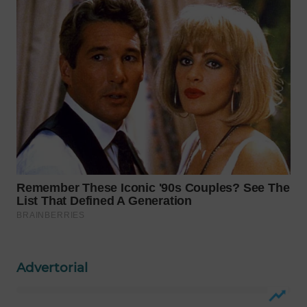
WAHANA
SPORT
WAHANA
UMKM
WAHANA
SELEB
WAHANA
PERSONA
WAHANA
OTOMOTIF
Advertorial
WAHANA
HEALTH