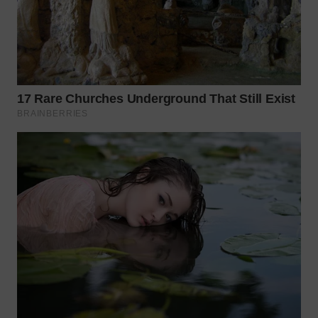
Wahana
Media
Group
WAHANA
NEWS
WAHANA
TANI
WAHANA
ADVOKAT
WAHANA
INFRASTRUKTUR
WAHANA
KONSUMEN