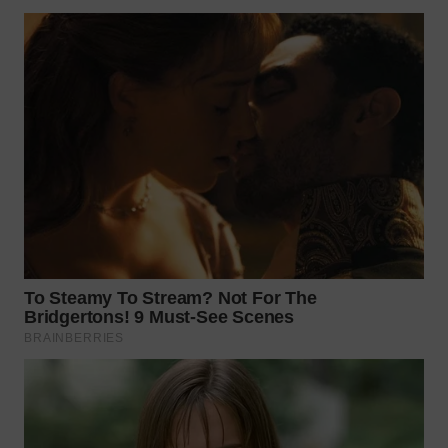
WN
BOGOR
WN
DEPOK
WN
TAPANULI
UTARA
WN
SAMOSIR
WN
PADANG
LAWAS