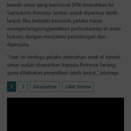
bawah umur yang berinisial SFN diserahkan ke
WN
Satreskrim Polresta Serkot, untuk diperiksa lebih
SERAMBI
lanjut. Jika terbukti bersalah, pelaku harus
mempertanggungjawabkan perbuatannya di mata
WN
hukum, dengan menjalani persidangan dan
JAMBI
dipenjara.
WN
"Saat ini terduga pelaku pelecehan anak di bawah
SULTRA
umur sudah diserahkan kepada Polresta Serang,
guna dilakukan penyidikan lebih lanjut," jelasnya.
WN
NTB
1
2
Selanjutnya
Lihat Semua
WN
SULTENG
WN
SULBAR