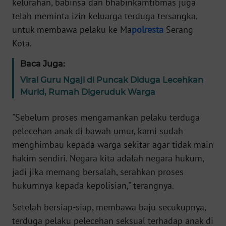
kelurahan, babinsa dan bhabinkamtibmas juga
WN
telah meminta izin keluarga terduga tersangka,
BANTEN
untuk membawa pelaku ke Ma
polresta
Serang
Kota.
WN
NTT
Baca Juga:
Viral Guru Ngaji di Puncak Diduga Lecehkan
WN
Murid, Rumah Digeruduk Warga
KEPRI
"Sebelum proses mengamankan pelaku terduga
WN
pelecehan anak di bawah umur, kami sudah
PAPUA
menghimbau kepada warga sekitar agar tidak main
hakim sendiri. Negara kita adalah negara hukum,
WN
PAPUA
jadi jika memang bersalah, serahkan proses
BARAT
hukumnya kepada kepolisian," terangnya.
WN
Setelah bersiap-siap, membawa baju secukupnya,
RIAU
terduga pelaku pelecehan seksual terhadap anak di