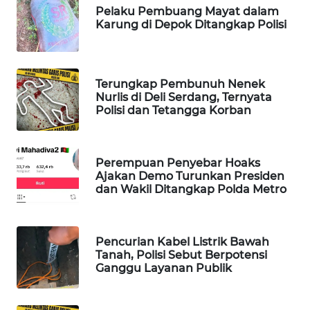
Pelaku Pembuang Mayat dalam
WAHANA
Karung di Depok Ditangkap Polisi
LISTRIK
WAHANA
Terungkap Pembunuh Nenek
TRAVEL
Nurlis di Deli Serdang, Ternyata
Polisi dan Tetangga Korban
WAHANA
TV
Perempuan Penyebar Hoaks
WAHANANEWS
Ajakan Demo Turunkan Presiden
ID
dan Wakil Ditangkap Polda Metro
WAHANANEWS
CO ID
Pencurian Kabel Listrik Bawah
Tanah, Polisi Sebut Berpotensi
Ganggu Layanan Publik
WAHANANEWS
NET