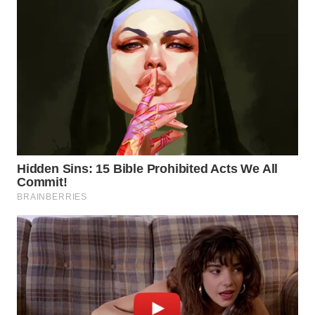
WN
TAPANULI
SELATAN
WN
TANJUNG
LESUNG
WN
KARO
WN
SIMALUNGUN
WN
LABUHANBATU
WN