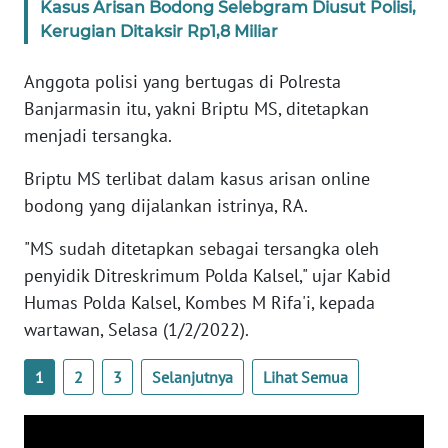
Kasus Arisan Bodong Selebgram Diusut Polisi,
Kerugian Ditaksir Rp1,8 Miliar
KARIR
Anggota polisi yang bertugas di Polresta
DISCLAIMER
Banjarmasin itu, yakni Briptu MS, ditetapkan
menjadi tersangka.
Wahana
News
Briptu MS terlibat dalam kasus arisan online
Regional
bodong yang dijalankan istrinya, RA.
WN
"MS sudah ditetapkan sebagai tersangka oleh
SUMUT
penyidik Ditreskrimum Polda Kalsel," ujar Kabid
Humas Polda Kalsel, Kombes M Rifa'i, kepada
WN
wartawan, Selasa (1/2/2022).
JAKARTA
1
2
3
Selanjutnya
Lihat Semua
WN
JABAR