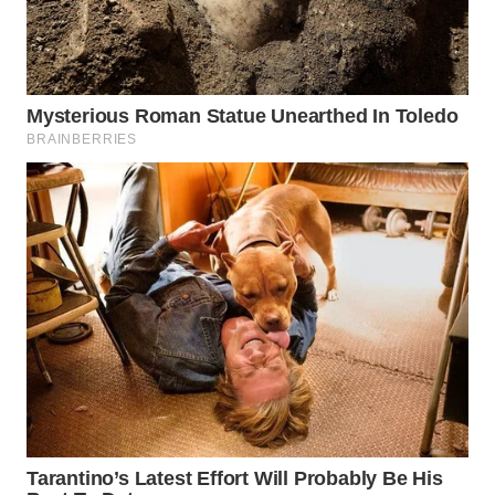
WN
KALTARA
WN
KALSEL
WN
KALTIM
WN
SULSEL
WN
GORONTALO
WN
SULUT