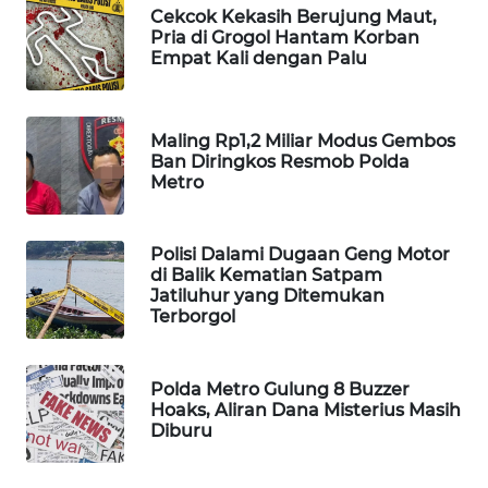
Cekcok Kekasih Berujung Maut,
WAHANA
Pria di Grogol Hantam Korban
SPORT
Empat Kali dengan Palu
WAHANA
UMKM
Maling Rp1,2 Miliar Modus Gembos
Ban Diringkos Resmob Polda
Metro
WAHANA
SELEB
Polisi Dalami Dugaan Geng Motor
WAHANA
di Balik Kematian Satpam
PERSONA
Jatiluhur yang Ditemukan
Terborgol
WAHANA
OTOMOTIF
Polda Metro Gulung 8 Buzzer
Hoaks, Aliran Dana Misterius Masih
Diburu
WAHANA
HEALTH