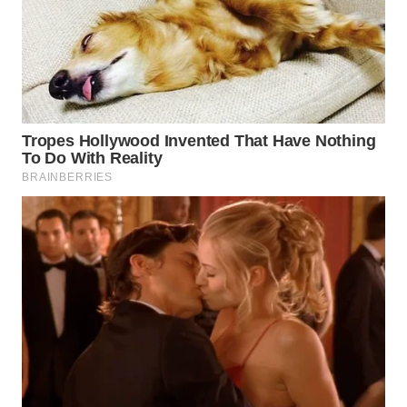
WN
NATUNA
WN
BINTAN
WN
MANDALIKA
WN
LIKUPANG
WN
LABUANBAJO
WN
BORNEO