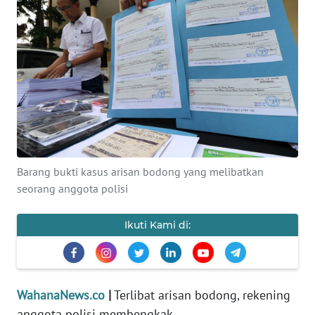
SAINS-TEKNO
KESEHATAN
INTERNASIONAL
SERBA-SERBI
PENDIDIKAN
Barang bukti kasus arisan bodong yang melibatkan
seorang anggota polisi
OLAHRAGA
Ikuti Kami di:
OPINI
EDITORIAL
WahanaNews.co
|
Terlibat arisan bodong, rekening
anggota polisi membengkak.