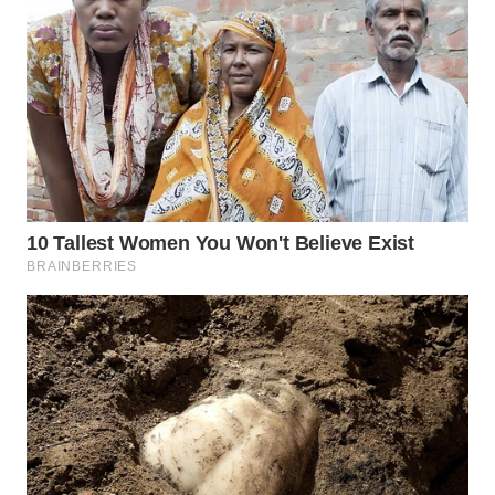
WN
NUSANTARA
WN
JOGJA
WN
JATIM
WN
BALI
WN
KALBAR
WN
KALTENG