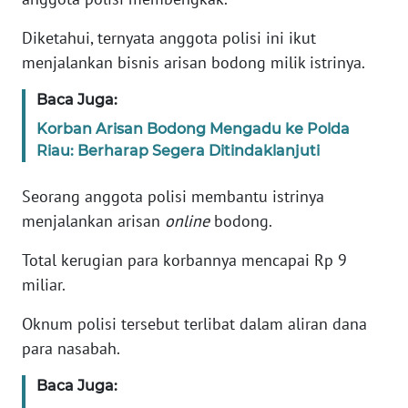
Informasi
Diketahui, ternyata anggota polisi ini ikut
INDEKS
menjalankan bisnis arisan bodong milik istrinya.
BERITA
Baca Juga:
KONTAK
Korban Arisan Bodong Mengadu ke Polda
KAMI
Riau: Berharap Segera Ditindaklanjuti
INFO
Seorang anggota polisi membantu istrinya
IKLAN
menjalankan arisan
online
bodong.
TENTANG
Total kerugian para korbannya mencapai Rp 9
KAMI
miliar.
PEDOMAN
Oknum polisi tersebut terlibat dalam aliran dana
MEDIA
para nasabah.
SIBER
Baca Juga:
REDAKSI