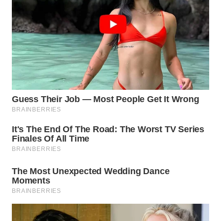
WN
INDRAMAYU
WN
KUNINGAN
WN
MAJALENGKA
WN
SUBANG
WN
SUKABUMI
WN
PURWAKARTA