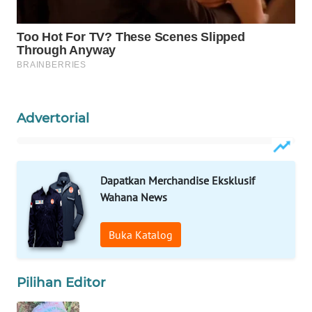
Wahana
Media
Group
WAHANA
NEWS
Advertorial
WAHANA
TANI
WAHANA
Dapatkan Merchandise Eksklusif
ADVOKAT
Wahana News
WAHANA
Buka Katalog
INFRASTRUKTUR
WAHANA
Pilihan Editor
KONSUMEN