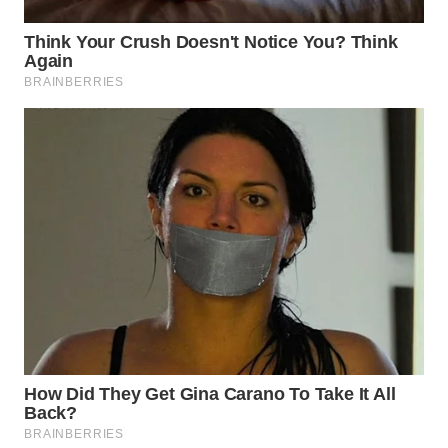
WN
BOGOR
WN
DEPOK
WN
TAPANULI
UTARA
WN
SAMOSIR
WN
PADANG
LAWAS