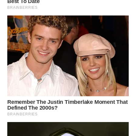
WN
MALUKU
WN
MALUT
WN
DAIRI
WN
DANAU
TOBA
WN
NIAS
WN
LANGKAT