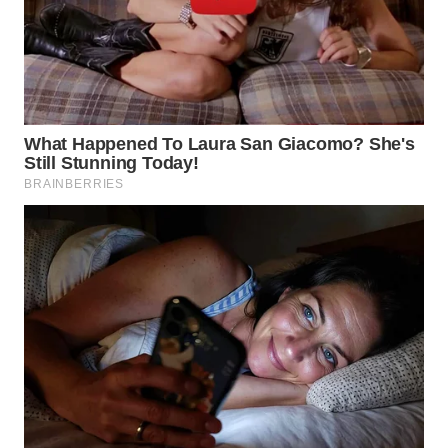
TAPANULI
TENGAH
WN DELI
SERDANG
WN
TEBING
TINGGI
WN
PAKPAK
WN
KARAWANG
WN
BEKASI