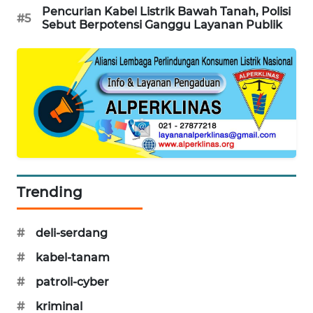
Pencurian Kabel Listrik Bawah Tanah, Polisi
#5
MAWAKA
Sebut Berpotensi Ganggu Layanan Publik
ID
MARTABAT
NET
PLN
WATCH
MKLI
Trending
LPKKI
#
deli-serdang
LKKI
#
kabel-tanam
#
patroli-cyber
KOPEKLIN
#
kriminal