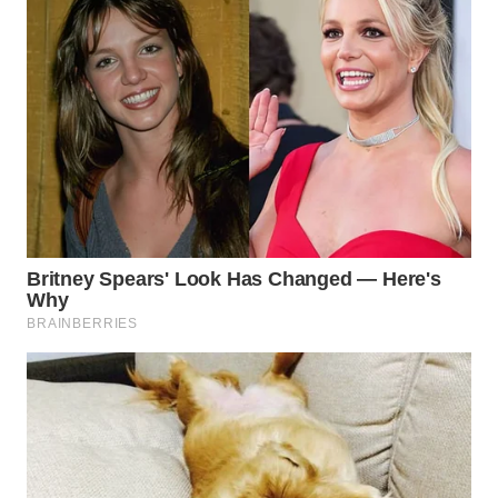
WN
PRIANGAN
TIMUR
WN
SEMARANG
WN
SOLO
WN
BOROBUDUR
WN
MADURA
WN
SURABAYA