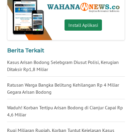
WN
SERAMBI
Install Aplikasi
WN
JAMBI
Berita Terkait
WN
SULTRA
Kasus Arisan Bodong Selebgram Diusut Polisi, Kerugian
Ditaksir Rp1,8 Miliar
WN
NTB
Ratusan Warga Bangka Belitung Kehilangan Rp 4 Miliar
Gegara Arisan Bodong
WN
SULTENG
Waduh! Korban Tertipu Arisan Bodong di Cianjur Capai Rp
4,6 Miliar
WN
SULBAR
Rugi Miliaran Rupiah, Korban Tuntut Kejelasan Kasus