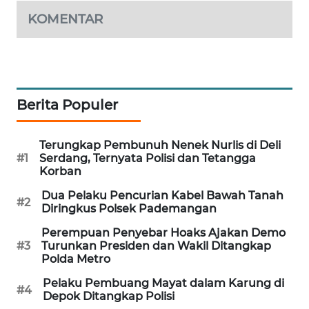
WAHANA
KOMENTAR
DESA
WISATA
LAPAK
WAHANA
Berita Populer
Wahana
Network
Terungkap Pembunuh Nenek Nurlis di Deli
#1
Serdang, Ternyata Polisi dan Tetangga
Korban
KONSUMEN
LISTRIK
Dua Pelaku Pencurian Kabel Bawah Tanah
#2
Diringkus Polsek Pademangan
MASYARAKAT
Perempuan Penyebar Hoaks Ajakan Demo
KELISTRIKAN
#3
Turunkan Presiden dan Wakil Ditangkap
Polda Metro
WALINKI
Pelaku Pembuang Mayat dalam Karung di
#4
ID
Depok Ditangkap Polisi