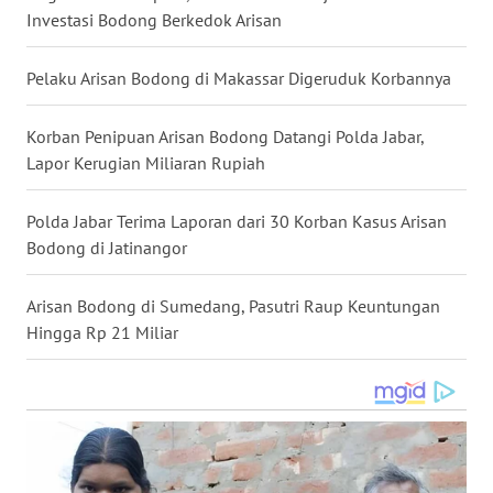
Investasi Bodong Berkedok Arisan
WN
BABEL
Pelaku Arisan Bodong di Makassar Digeruduk Korbannya
WN
Korban Penipuan Arisan Bodong Datangi Polda Jabar,
SUMBAR
Lapor Kerugian Miliaran Rupiah
WN
SUMSEL
Polda Jabar Terima Laporan dari 30 Korban Kasus Arisan
Bodong di Jatinangor
WN
BENGKULU
Arisan Bodong di Sumedang, Pasutri Raup Keuntungan
Hingga Rp 21 Miliar
WN
LAMPUNG
WN
JATENG