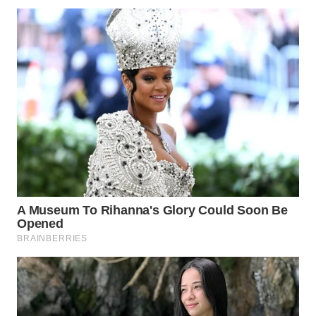
WN
SUMEDANG
WN
CIANJUR
WN
KEPULAUAN
SERIBU
WN
TANGERANG
WN
BINJAI
WN
CIREBON