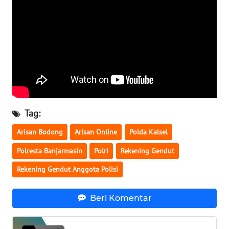
WN
BANTEN
WN
NTT
WN
KEPRI
Tag:
WN
Arisan Bodong
Arisan Online
Polda Kalsel
PAPUA
Polresta Banjarmasin
Polri
Rekening Gendut
WN
Rekening Gendut Anggota Polisi
PAPUA
BARAT
Beri Komentar
WN
RIAU