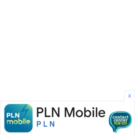
SONYA
ASA
NEWS
X