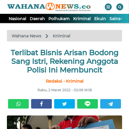
Nasional
Daerah
Polhukam
Kriminal
Ekuin
Sains-Te
WAHANA
Tutup
TV
Wahana News
Kriminal
NASIONAL
Terlibat Bisnis Arisan Bodong
Sang Istri, Rekening Anggota
DAERAH
Polisi Ini Membuncit
Redaksi - Kriminal
POLHUKAM
Rabu, 2 Maret 2022 - 02:06 WIB
KRIMINAL
EKUIN