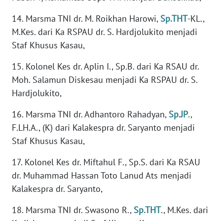
MAWAKA
14. Marsma TNI dr. M. Roikhan Harowi,
Sp.THT
-KL.,
ID
M.Kes. dari Ka RSPAU dr. S. Hardjolukito menjadi
Staf Khusus Kasau,
MARTABAT
NET
15. Kolonel Kes dr. Aplin I., Sp.B. dari Ka RSAU dr.
Moh. Salamun Diskesau menjadi Ka RSPAU dr. S.
PLN
Hardjolukito,
WATCH
16. Marsma TNI dr. Adhantoro Rahadyan,
Sp.JP
.,
F.LH.A., (K) dari Kalakespra dr. Saryanto menjadi
MKLI
Staf Khusus Kasau,
LPKKI
17. Kolonel Kes dr. Miftahul F., Sp.S. dari Ka RSAU
dr. Muhammad Hassan Toto Lanud Ats menjadi
LKKI
Kalakespra dr. Saryanto,
KOPEKLIN
18. Marsma TNI dr. Swasono R.,
Sp.THT
., M.Kes. dari