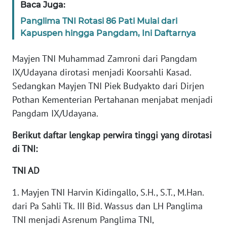
Baca Juga:
WN
BANTEN
Panglima TNI Rotasi 86 Pati Mulai dari
Kapuspen hingga Pangdam, Ini Daftarnya
WN
NTT
Mayjen TNI Muhammad Zamroni dari Pangdam
IX/Udayana dirotasi menjadi Koorsahli Kasad.
WN
Sedangkan Mayjen TNI Piek Budyakto dari Dirjen
KEPRI
Pothan Kementerian Pertahanan menjabat menjadi
Pangdam IX/Udayana.
WN
PAPUA
Berikut daftar lengkap perwira tinggi yang dirotasi
di TNI:
WN
PAPUA
TNI AD
BARAT
1. Mayjen TNI Harvin Kidingallo, S.H., S.T., M.Han.
dari Pa Sahli Tk. III Bid. Wassus dan LH Panglima
WN
RIAU
TNI menjadi Asrenum Panglima TNI,