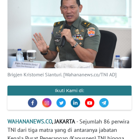
SAINS-TEKNO
KESEHATAN
INTERNASIONAL
SERBA-SERBI
PENDIDIKAN
Brigjen Kristomei Sianturi. [Wahananews.co/TNI AD]
OLAHRAGA
Ikuti Kami di:
OPINI
WAHANANEWS.CO
, JAKARTA
- Sejumlah 86 perwira
EDITORIAL
TNI dari tiga matra yang di antaranya jabatan
Kepala Pusat Penerangan (Kapuspen) TNI hingga