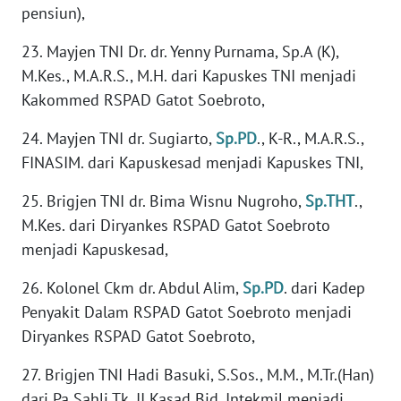
pensiun),
WN
MALUKU
23. Mayjen TNI Dr. dr. Yenny Purnama, Sp.A (K),
M.Kes., M.A.R.S., M.H. dari Kapuskes TNI menjadi
WN
Kakommed RSPAD Gatot Soebroto,
MALUT
24. Mayjen TNI dr. Sugiarto,
Sp.PD
., K-R., M.A.R.S.,
WN
FINASIM. dari Kapuskesad menjadi Kapuskes TNI,
DAIRI
25. Brigjen TNI dr. Bima Wisnu Nugroho,
Sp.THT
.,
WN
M.Kes. dari Diryankes RSPAD Gatot Soebroto
DANAU
menjadi Kapuskesad,
TOBA
26. Kolonel Ckm dr. Abdul Alim,
Sp.PD
. dari Kadep
WN
Penyakit Dalam RSPAD Gatot Soebroto menjadi
NIAS
Diryankes RSPAD Gatot Soebroto,
WN
27. Brigjen TNI Hadi Basuki, S.Sos., M.M., M.Tr.(Han)
LANGKAT
dari Pa Sahli Tk. II Kasad Bid. Intekmil menjadi