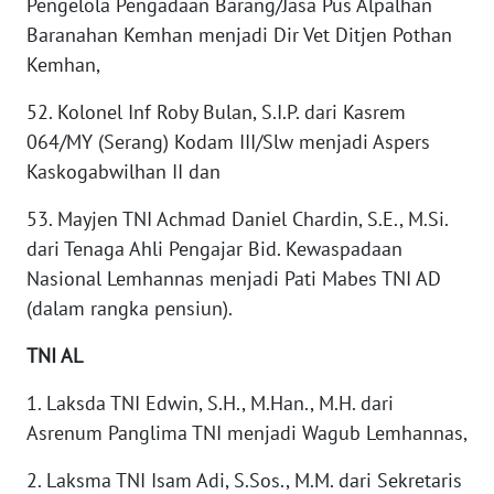
Pengelola Pengadaan Barang/Jasa Pus Alpalhan
WN
Baranahan Kemhan menjadi Dir Vet Ditjen Pothan
PRIANGAN
TIMUR
Kemhan,
52. Kolonel Inf Roby Bulan, S.I.P. dari Kasrem
WN
064/MY (Serang) Kodam III/Slw menjadi Aspers
SEMARANG
Kaskogabwilhan II dan
WN
53. Mayjen TNI Achmad Daniel Chardin, S.E., M.Si.
SOLO
dari Tenaga Ahli Pengajar Bid. Kewaspadaan
Nasional Lemhannas menjadi Pati Mabes TNI AD
WN
(dalam rangka pensiun).
BOROBUDUR
TNI AL
WN
MADURA
1. Laksda TNI Edwin, S.H., M.Han., M.H. dari
Asrenum Panglima TNI menjadi Wagub Lemhannas,
WN
SURABAYA
2. Laksma TNI Isam Adi, S.Sos., M.M. dari Sekretaris