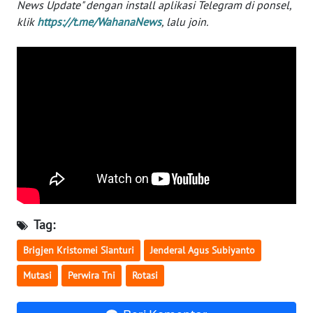
News Update" dengan install aplikasi Telegram di ponsel,
SIBARAGAS
klik
https://t.me/WahanaNews
, lalu join.
NEWS
METRO
SIANTAR
NEWS
METRO
MEDAN
NEWS
METRO
JAKARTA
Tag:
NEWS
Brigjen Kristomei Sianturi
Jenderal Agus Subiyanto
KRT
Mutasi
Perwira Tni
Rotasi
NEWS