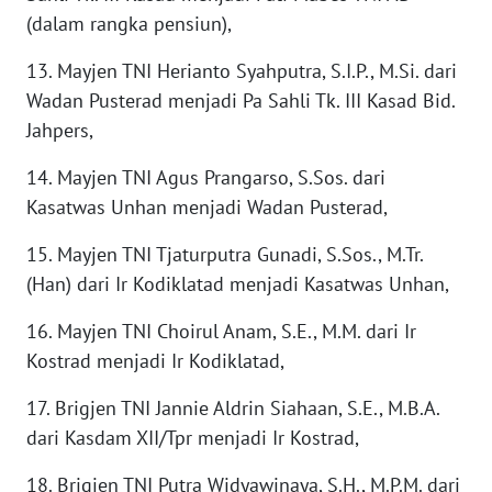
(dalam rangka pensiun),
WN
NUSANTARA
13. Mayjen TNI Herianto Syahputra, S.I.P., M.Si. dari
Wadan Pusterad menjadi Pa Sahli Tk. III Kasad Bid.
WN
Jahpers,
JOGJA
14. Mayjen TNI Agus Prangarso, S.Sos. dari
WN
Kasatwas Unhan menjadi Wadan Pusterad,
JATIM
15. Mayjen TNI Tjaturputra Gunadi, S.Sos., M.Tr.
WN
(Han) dari Ir Kodiklatad menjadi Kasatwas Unhan,
BALI
16. Mayjen TNI Choirul Anam, S.E., M.M. dari Ir
WN
Kostrad menjadi Ir Kodiklatad,
KALBAR
17. Brigjen TNI Jannie Aldrin Siahaan, S.E., M.B.A.
WN
dari Kasdam XII/Tpr menjadi Ir Kostrad,
KALTENG
18. Brigjen TNI Putra Widyawinaya, S.H., M.P.M. dari