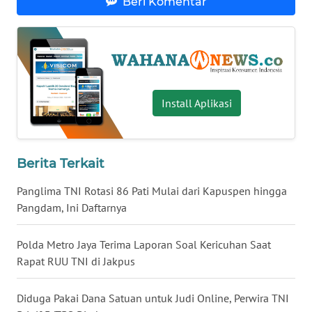
Beri Komentar
KARING
NEWS
JURNAL
MARITIM
Install Aplikasi
HUMBANG
NEWS
Berita Terkait
GARONGGANG
NEWS
Panglima TNI Rotasi 86 Pati Mulai dari Kapuspen hingga
Pangdam, Ini Daftarnya
FISUELRI
ID
Polda Metro Jaya Terima Laporan Soal Kericuhan Saat
Rapat RUU TNI di Jakpus
ENERGI
NEWS
Diduga Pakai Dana Satuan untuk Judi Online, Perwira TNI