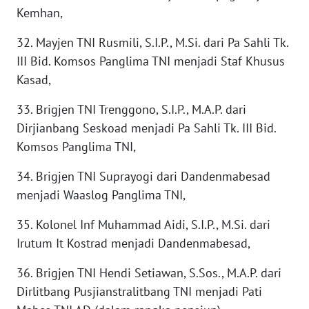
Kemhan,
TAPANULI
TENGAH
32. Mayjen TNI Rusmili, S.I.P., M.Si. dari Pa Sahli Tk.
III Bid. Komsos Panglima TNI menjadi Staf Khusus
WN DELI
Kasad,
SERDANG
33. Brigjen TNI Trenggono, S.I.P., M.A.P. dari
WN
Dirjianbang Seskoad menjadi Pa Sahli Tk. III Bid.
TEBING
TINGGI
Komsos Panglima TNI,
34. Brigjen TNI Suprayogi dari Dandenmabesad
WN
menjadi Waaslog Panglima TNI,
PAKPAK
35. Kolonel Inf Muhammad Aidi, S.I.P., M.Si. dari
WN
Irutum It Kostrad menjadi Dandenmabesad,
KARAWANG
36. Brigjen TNI Hendi Setiawan, S.Sos., M.A.P. dari
WN
Dirlitbang Pusjianstralitbang TNI menjadi Pati
BEKASI