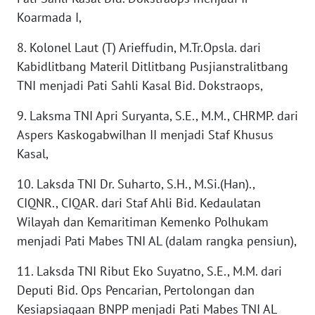
Koarmada I,
Wahana
Media
Group
8. Kolonel Laut (T) Arieffudin, M.Tr.Opsla. dari
Kabidlitbang Materil Ditlitbang Pusjianstralitbang
WAHANA
TNI menjadi Pati Sahli Kasal Bid. Dokstraops,
NEWS
9. Laksma TNI Apri Suryanta, S.E., M.M., CHRMP. dari
WAHANA
Aspers Kaskogabwilhan II menjadi Staf Khusus
TANI
Kasal,
WAHANA
10. Laksda TNI Dr. Suharto, S.H., M.Si.(Han).,
ADVOKAT
CIQNR., CIQAR. dari Staf Ahli Bid. Kedaulatan
Wilayah dan Kemaritiman Kemenko Polhukam
WAHANA
menjadi Pati Mabes TNI AL (dalam rangka pensiun),
INFRASTRUKTUR
11. Laksda TNI Ribut Eko Suyatno, S.E., M.M. dari
WAHANA
Deputi Bid. Ops Pencarian, Pertolongan dan
KONSUMEN
Kesiapsiagaan BNPP menjadi Pati Mabes TNI AL