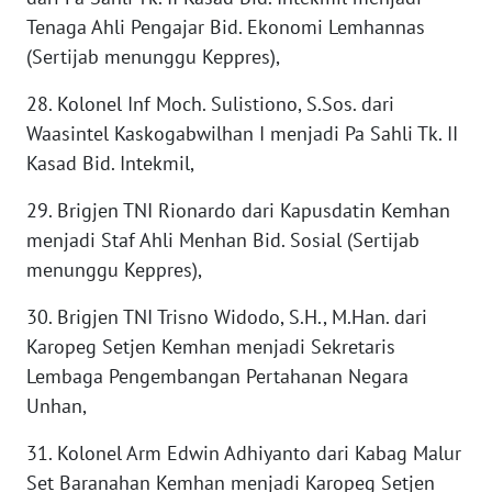
Tenaga Ahli Pengajar Bid. Ekonomi Lemhannas
WN
(Sertijab menunggu Keppres),
TAPANULI
SELATAN
28. Kolonel Inf Moch. Sulistiono, S.Sos. dari
Waasintel Kaskogabwilhan I menjadi Pa Sahli Tk. II
WN
Kasad Bid. Intekmil,
TANJUNG
LESUNG
29. Brigjen TNI Rionardo dari Kapusdatin Kemhan
menjadi Staf Ahli Menhan Bid. Sosial (Sertijab
WN
menunggu Keppres),
KARO
30. Brigjen TNI Trisno Widodo, S.H., M.Han. dari
WN
Karopeg Setjen Kemhan menjadi Sekretaris
SIMALUNGUN
Lembaga Pengembangan Pertahanan Negara
Unhan,
WN
LABUHANBATU
31. Kolonel Arm Edwin Adhiyanto dari Kabag Malur
Set Baranahan Kemhan menjadi Karopeg Setjen
WN