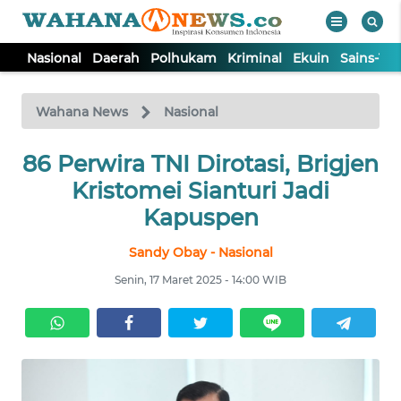
Nasional
Daerah
Polhukam
Kriminal
Ekuin
Sains-Te
WAHANA
Tutup
TV
Wahana News
Nasional
86 Perwira TNI Dirotasi, Brigjen
NASIONAL
Kristomei Sianturi Jadi
DAERAH
Kapuspen
Sandy Obay - Nasional
POLHUKAM
Senin, 17 Maret 2025 - 14:00 WIB
KRIMINAL
EKUIN