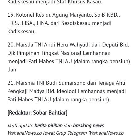
Kadiskesau menjadi Staf Khusus Kasau,
PORTAL
KONSUMEN
19. Kolonel Kes dr. Agung Maryanto, Sp.B-KBD.,
FICS., FISA., FINA. dari Sesdiskesau menjadi
FORWAMKI
Kadiskesau,
20. Marsda TNI Andi Heru Wahyudi dari Deputi Bid.
ALPERKLINAS
Dik Pimpinan Tingkat Nasional Lemhannas
menjadi Pati Mabes TNI AU (dalam rangka pensiun)
FORJASIDA
dan
TAMBANG
21. Marsma TNI Budi Sumarsono dari Tenaga Ahli
NEWS
Pengkaji Madya Bid. Ideologi Lemhannas menjadi
Pati Mabes TNI AU (dalam rangka pensiun).
SITUNGIR
NEWS
[Redaktur: Sobar Bahtiar]
SIDIKALANG
Ikuti update
berita pilihan
dan
breaking news
NEWS
WahanaNews.co lewat Grup Telegram "WahanaNews.co