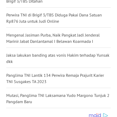
Brigif 3/TBS Ditahan
CILEUNGSI
NEWS
Perwira TNI di Brigif 3/TBS Diduga Pakai Dana Satuan
Rp876 Juta untuk Judi Online
BERKAT
NEWS
Mengenal Jasiman Purba, Naik Pangkat Jadi Jenderal
BERAMPU
Marinir Jabat Danlantamal I Belawan Koarmada I
NEWS
Jaksa lakukan banding atas vonis Hakim terhadap Yunsak
ANUGERAH
dkk
NEWS
Panglima TNI Lantik 134 Perwira Remaja Prajurit Karier
AKHLAK
TNI Susgakes TA 2023
ID
Mutasi, Panglima TNI Laksamana Yudo Margono Tunjuk 2
PERAPKI
Pangdam Baru
NEWS