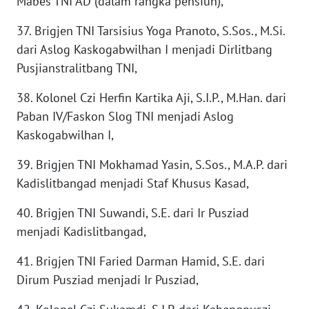
Mabes TNI AD (dalam rangka pensiun),
WN
37. Brigjen TNI Tarsisius Yoga Pranoto, S.Sos., M.Si.
BOGOR
dari Aslog Kaskogabwilhan I menjadi Dirlitbang
Pusjianstralitbang TNI,
WN
DEPOK
38. Kolonel Czi Herfin Kartika Aji, S.I.P., M.Han. dari
Paban IV/Faskon Slog TNI menjadi Aslog
WN
Kaskogabwilhan I,
TAPANULI
UTARA
39. Brigjen TNI Mokhamad Yasin, S.Sos., M.A.P. dari
Kadislitbangad menjadi Staf Khusus Kasad,
WN
SAMOSIR
40. Brigjen TNI Suwandi, S.E. dari Ir Pusziad
menjadi Kadislitbangad,
WN
PADANG
41. Brigjen TNI Faried Darman Hamid, S.E. dari
LAWAS
Dirum Pusziad menjadi Ir Pusziad,