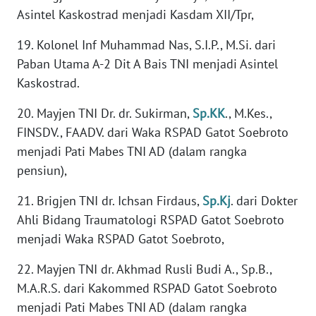
Asintel Kaskostrad menjadi Kasdam XII/Tpr,
WN
KALTARA
19. Kolonel Inf Muhammad Nas, S.I.P., M.Si. dari
Paban Utama A-2 Dit A Bais TNI menjadi Asintel
WN
Kaskostrad.
KALSEL
20. Mayjen TNI Dr. dr. Sukirman,
Sp.KK
., M.Kes.,
WN
FINSDV., FAADV. dari Waka RSPAD Gatot Soebroto
KALTIM
menjadi Pati Mabes TNI AD (dalam rangka
pensiun),
WN
SULSEL
21. Brigjen TNI dr. Ichsan Firdaus,
Sp.Kj
. dari Dokter
Ahli Bidang Traumatologi RSPAD Gatot Soebroto
WN
menjadi Waka RSPAD Gatot Soebroto,
GORONTALO
22. Mayjen TNI dr. Akhmad Rusli Budi A., Sp.B.,
WN
M.A.R.S. dari Kakommed RSPAD Gatot Soebroto
SULUT
menjadi Pati Mabes TNI AD (dalam rangka