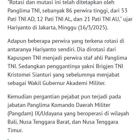
"Rotasi dan mutasi ini telah ditetapkan oleh
Panglima TNI, sebanyak 86 perwira tinggi, dari 53
KARIR
Pati TNI AD, 12 Pati TNI AL, dan 21 Pati TNI AU," ujar
Hariyanto di Jakarta, Minggu (16/3/2025).
DISCLAIMER
Adapun beberapa perwira yang terkena rotasi di
Wahana
antaranya Hariyanto sendiri. Dia dirotasi dari
News
Kapuspen TNI menjadi perwira staf ahli Panglima
Regional
TNI. Sedangkan penggantinya yakni Brigjen TNI
Kristomei Sianturi yang sebelumnya menjabat
WN
sebagai Wakil Gubernur Akademi Militer.
SUMUT
Kemudian pergantian pejabat pun terjadi pada
WN
jabatan Panglima Komando Daerah Militer
JAKARTA
(Pangdam) IX/Udayana yang beroperasi di wilayah
Bali, Nusa Tenggara Barat, dan Nusa Tenggara
WN
JABAR
Timur.