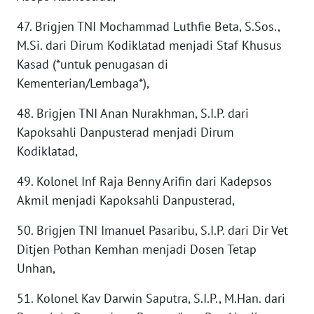
WN
47. Brigjen TNI Mochammad Luthfie Beta, S.Sos.,
INDRAMAYU
M.Si. dari Dirum Kodiklatad menjadi Staf Khusus
Kasad (*untuk penugasan di
WN
KUNINGAN
Kementerian/Lembaga*),
48. Brigjen TNI Anan Nurakhman, S.I.P. dari
WN
Kapoksahli Danpusterad menjadi Dirum
MAJALENGKA
Kodiklatad,
WN
49. Kolonel Inf Raja Benny Arifin dari Kadepsos
SUBANG
Akmil menjadi Kapoksahli Danpusterad,
WN
50. Brigjen TNI Imanuel Pasaribu, S.I.P. dari Dir Vet
SUKABUMI
Ditjen Pothan Kemhan menjadi Dosen Tetap
Unhan,
WN
PURWAKARTA
51. Kolonel Kav Darwin Saputra, S.I.P., M.Han. dari