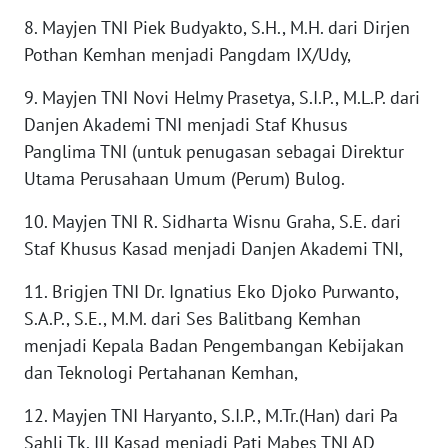
8. Mayjen TNI Piek Budyakto, S.H., M.H. dari Dirjen
WN
BABEL
Pothan Kemhan menjadi Pangdam IX/Udy,
9. Mayjen TNI Novi Helmy Prasetya, S.I.P., M.L.P. dari
WN
Danjen Akademi TNI menjadi Staf Khusus
SUMBAR
Panglima TNI (untuk penugasan sebagai Direktur
Utama Perusahaan Umum (Perum) Bulog.
WN
SUMSEL
10. Mayjen TNI R. Sidharta Wisnu Graha, S.E. dari
Staf Khusus Kasad menjadi Danjen Akademi TNI,
WN
BENGKULU
11. Brigjen TNI Dr. Ignatius Eko Djoko Purwanto,
S.A.P., S.E., M.M. dari Ses Balitbang Kemhan
WN
menjadi Kepala Badan Pengembangan Kebijakan
LAMPUNG
dan Teknologi Pertahanan Kemhan,
WN
12. Mayjen TNI Haryanto, S.I.P., M.Tr.(Han) dari Pa
JATENG
Sahli Tk. III Kasad menjadi Pati Mabes TNI AD