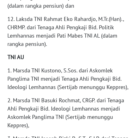
(dalam rangka pensiun) dan
WAHANA
LISTRIK
12. Laksda TNI Rahmat Eko Rahardjo, M.Tr.(Han).,
CHRMP. dari Tenaga Ahli Pengkaji Bid. Politik
WAHANA
Lemhannas menjadi Pati Mabes TNI AL (dalam
TRAVEL
rangka pensiun).
WAHANA
TNI AU
TV
1. Marsda TNI Kustono, S.Sos. dari Askomlek
WAHANANEWS
Panglima TNI menjadi Tenaga Ahli Pengkaji Bid.
ID
Ideologi Lemhannas (Sertijab menunggu Keppres),
2. Marsda TNI Basuki Rochmat, CRGP. dari Tenaga
WAHANANEWS
CO ID
Ahli Pengkaji Bid. Ideologi Lemhannas menjadi
Askomlek Panglima TNI (Sertijab menunggu
WAHANANEWS
Keppres),
NET