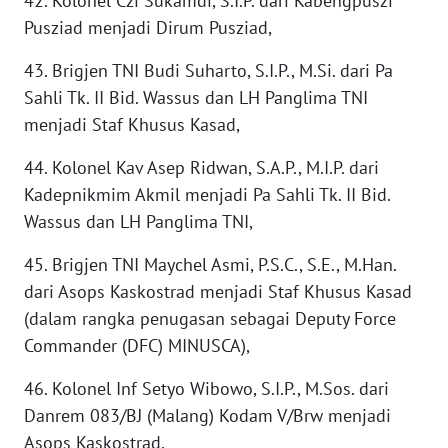
42. Kolonel Czi Sukamdi, S.I.P. dari Kabengpuszi
WN
SUMEDANG
Pusziad menjadi Dirum Pusziad,
43. Brigjen TNI Budi Suharto, S.I.P., M.Si. dari Pa
WN
Sahli Tk. II Bid. Wassus dan LH Panglima TNI
CIANJUR
menjadi Staf Khusus Kasad,
WN
44. Kolonel Kav Asep Ridwan, S.A.P., M.I.P. dari
KEPULAUAN
SERIBU
Kadepnikmim Akmil menjadi Pa Sahli Tk. II Bid.
Wassus dan LH Panglima TNI,
WN
45. Brigjen TNI Maychel Asmi, P.S.C., S.E., M.Han.
TANGERANG
dari Asops Kaskostrad menjadi Staf Khusus Kasad
(dalam rangka penugasan sebagai Deputy Force
WN
BINJAI
Commander (DFC) MINUSCA),
46. Kolonel Inf Setyo Wibowo, S.I.P., M.Sos. dari
WN
CIREBON
Danrem 083/BJ (Malang) Kodam V/Brw menjadi
Asops Kaskostrad,