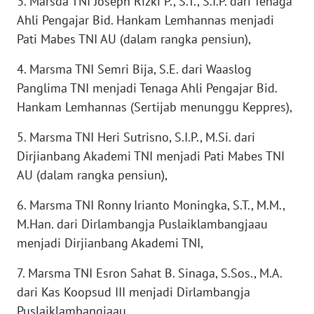
3. Marsda TNI Joseph Rizki P., S.T., S.I.P. dari Tenaga
WAHANA
Ahli Pengajar Bid. Hankam Lemhannas menjadi
SPORT
Pati Mabes TNI AU (dalam rangka pensiun),
4. Marsma TNI Semri Bija, S.E. dari Waaslog
WAHANA
UMKM
Panglima TNI menjadi Tenaga Ahli Pengajar Bid.
Hankam Lemhannas (Sertijab menunggu Keppres),
WAHANA
5. Marsma TNI Heri Sutrisno, S.I.P., M.Si. dari
SELEB
Dirjianbang Akademi TNI menjadi Pati Mabes TNI
AU (dalam rangka pensiun),
WAHANA
PERSONA
6. Marsma TNI Ronny Irianto Moningka, S.T., M.M.,
M.Han. dari Dirlambangja Puslaiklambangjaau
WAHANA
OTOMOTIF
menjadi Dirjianbang Akademi TNI,
7. Marsma TNI Esron Sahat B. Sinaga, S.Sos., M.A.
WAHANA
dari Kas Koopsud III menjadi Dirlambangja
HEALTH
Puslaiklambangjaau,