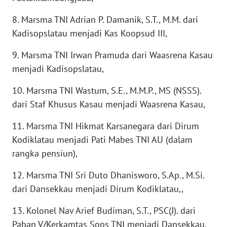
WAHANA
8. Marsma TNI Adrian P. Damanik, S.T., M.M. dari
DESA
Kadisopslatau menjadi Kas Koopsud III,
WISATA
9. Marsma TNI Irwan Pramuda dari Waasrena Kasau
LAPAK
menjadi Kadisopslatau,
WAHANA
10. Marsma TNI Wastum, S.E., M.M.P., MS (NSSS).
Wahana
dari Staf Khusus Kasau menjadi Waasrena Kasau,
Network
11. Marsma TNI Hikmat Karsanegara dari Dirum
KONSUMEN
Kodiklatau menjadi Pati Mabes TNI AU (dalam
LISTRIK
rangka pensiun),
MASYARAKAT
12. Marsma TNI Sri Duto Dhanisworo, S.Ap., M.Si.
KELISTRIKAN
dari Dansekkau menjadi Dirum Kodiklatau,,
WALINKI
13. Kolonel Nav Arief Budiman, S.T., PSC(J). dari
ID
Paban V/Kerkamtas Sops TNI menjadi Dansekkau,