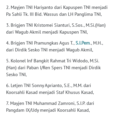
2. Mayjen TNI Hariyanto dari Kapuspen TNI menjadi
WN
Pa Sahli Tk. III Bid. Wassus dan LH Panglima TNI,
SERAMBI
3. Brigjen TNI Kristomei Sianturi, S.Sos., M.Si.(Han)
WN
dari Wagub Akmil menjadi Kapuspen TNI,
JAMBI
4. Brigjen TNI Pramungkas Agus T.,
S.I.Pem
., M.H.,
WN
dari Dirdik Sesko TNI menjadi Wagub Akmil,
SULTRA
5. Kolonel Inf Bangkit Rahmat Tri Widodo, M.Si.
WN
(Han) dari Paban I/Ren Spers TNI menjadi Dirdik
NTB
Sesko TNI,
WN
6. Letjen TNI Sonny Aprianto, S.E., M.M. dari
SULTENG
Koorsahli Kasad menjadi Staf Khusus Kasad,
7. Mayjen TNI Muhammad Zamroni, S.I.P. dari
WN
SULBAR
Pangdam IX/Udy menjadi Koorsahli Kasad,