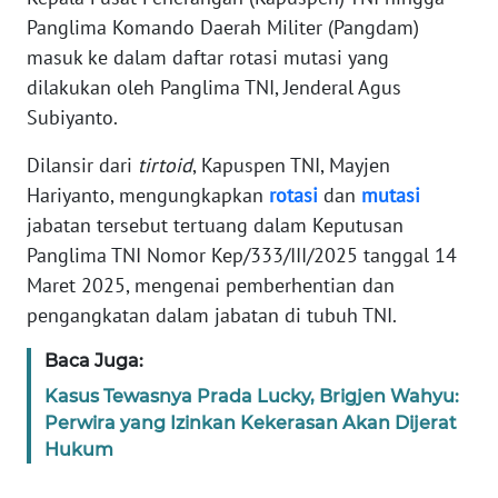
Informasi
Panglima Komando Daerah Militer (Pangdam)
masuk ke dalam daftar rotasi mutasi yang
INDEKS
BERITA
dilakukan oleh Panglima TNI, Jenderal Agus
Subiyanto.
KONTAK
Dilansir dari
tirtoid
, Kapuspen TNI, Mayjen
KAMI
Hariyanto, mengungkapkan
rotasi
dan
mutasi
INFO
jabatan tersebut tertuang dalam Keputusan
IKLAN
Panglima TNI Nomor Kep/333/III/2025 tanggal 14
Maret 2025, mengenai pemberhentian dan
TENTANG
pengangkatan dalam jabatan di tubuh TNI.
KAMI
Baca Juga:
PEDOMAN
Kasus Tewasnya Prada Lucky, Brigjen Wahyu:
MEDIA
Perwira yang Izinkan Kekerasan Akan Dijerat
SIBER
Hukum
REDAKSI