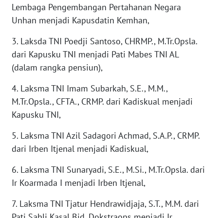
Lembaga Pengembangan Pertahanan Negara
WN
Unhan menjadi Kapusdatin Kemhan,
NATUNA
3. Laksda TNI Poedji Santoso, CHRMP., M.Tr.Opsla.
WN
dari Kapusku TNI menjadi Pati Mabes TNI AL
BINTAN
(dalam rangka pensiun),
WN
4. Laksma TNI Imam Subarkah, S.E., M.M.,
MANDALIKA
M.Tr.Opsla., CFTA., CRMP. dari Kadiskual menjadi
Kapusku TNI,
WN
LIKUPANG
5. Laksma TNI Azil Sadagori Achmad, S.A.P., CRMP.
dari Irben Itjenal menjadi Kadiskual,
WN
6. Laksma TNI Sunaryadi, S.E., M.Si., M.Tr.Opsla. dari
LABUANBAJO
Ir Koarmada I menjadi Irben Itjenal,
WN
7. Laksma TNI Tjatur Hendrawidjaja, S.T., M.M. dari
BORNEO
Pati Sahli Kasal Bid. Dokstraops menjadi Ir