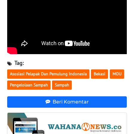
WN
BANTEN
WN
NTT
WN
KEPRI
Tag:
WN
Asosiasi Pelapak Dan Pemulung Indonesia
Bekasi
MOU
PAPUA
Pengelolaan Sampah
Sampah
WN
PAPUA
Beri Komentar
BARAT
WN
RIAU