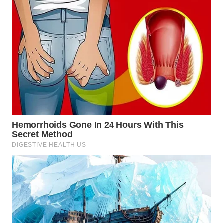
WN
TAPANULI
SELATAN
WN
TANJUNG
LESUNG
WN
KARO
WN
SIMALUNGUN
WN
LABUHANBATU
WN