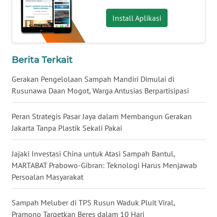
WN
Install Aplikasi
SERAMBI
WN
Berita Terkait
JAMBI
Gerakan Pengelolaan Sampah Mandiri Dimulai di
WN
Rusunawa Daan Mogot, Warga Antusias Berpartisipasi
SULTRA
Peran Strategis Pasar Jaya dalam Membangun Gerakan
WN
Jakarta Tanpa Plastik Sekali Pakai
NTB
Jajaki Investasi China untuk Atasi Sampah Bantul,
WN
MARTABAT Prabowo-Gibran: Teknologi Harus Menjawab
SULTENG
Persoalan Masyarakat
WN
Sampah Meluber di TPS Rusun Waduk Pluit Viral,
SULBAR
Pramono Targetkan Beres dalam 10 Hari