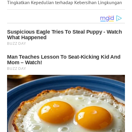
Tingkatkan Kepedulian terhadap Kebersihan Lingkungan
WN
NUSANTARA
WN
JOGJA
WN
JATIM
WN
BALI
WN
KALBAR
WN
KALTENG