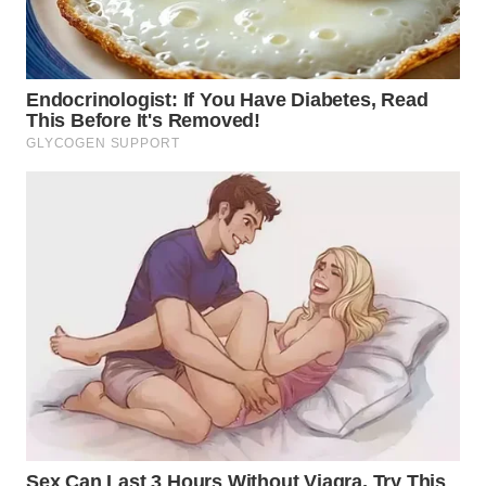
WN
KALTARA
WN
KALSEL
WN
KALTIM
WN
SULSEL
WN
GORONTALO
WN
SULUT