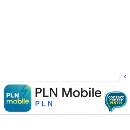
SONYA
ASA
NEWS
X