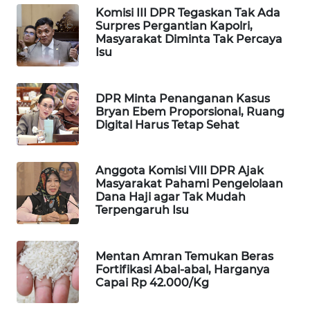
Komisi III DPR Tegaskan Tak Ada
WAHANA
Surpres Pergantian Kapolri,
LISTRIK
Masyarakat Diminta Tak Percaya
Isu
WAHANA
TRAVEL
DPR Minta Penanganan Kasus
Bryan Ebem Proporsional, Ruang
WAHANA
Digital Harus Tetap Sehat
TV
Anggota Komisi VIII DPR Ajak
WAHANANEWS
Masyarakat Pahami Pengelolaan
ID
Dana Haji agar Tak Mudah
Terpengaruh Isu
WAHANANEWS
CO ID
Mentan Amran Temukan Beras
Fortifikasi Abal-abal, Harganya
WAHANANEWS
Capai Rp 42.000/Kg
NET