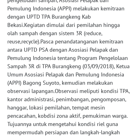
pengelolaan sampah, Asosiasi Pelapak dan
Informasi
Pemulung Indonesia (APPI) melakukan kemitraan
INDEKS
dengan UPTD TPA Burangkeng Kab
BERITA
Bekasi.Kegiatan dimulai dari pemilahan hingga
olah sampah dengan sistem 3R (reduce,
KONTAK
reuse,recycle).Pasca penandatanganan kemitraan
KAMI
antara UPTD PSA dengan Asosiasi Pelapak dan
Pemulung Indonesia tentang Program Pengelolaan
INFO
Sampah 3R di TPA Burangkeng (03/09/2018), Ketua
IKLAN
Umum Asosiasi Pelapak dan Pemulung Indonesia
(APPI) Bagong Suyoto, kemudian melakukan
TENTANG
KAMI
observasi lapangan.Observasi meliputi kondisi TPA,
kantor administrasi, penimbangan, pengomposan,
PEDOMAN
hanggar, lokasi pemilahan, tempat mesin
MEDIA
pencacahan, kobdisi zona aktif, pemukiman warga.
SIBER
Tujuannya untuk mengetahui kondisi riel guna
mempermudah persiapan dan langkah-langkah
REDAKSI