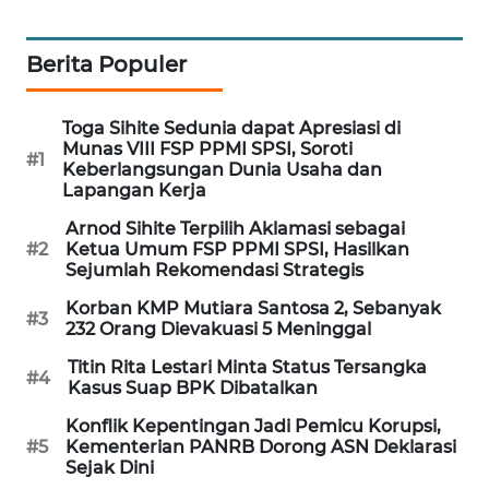
WAHANA
DESA
Berita Populer
WISATA
LAPAK
Toga Sihite Sedunia dapat Apresiasi di
Munas VIII FSP PPMI SPSI, Soroti
WAHANA
#1
Keberlangsungan Dunia Usaha dan
Lapangan Kerja
Wahana
Network
Arnod Sihite Terpilih Aklamasi sebagai
#2
Ketua Umum FSP PPMI SPSI, Hasilkan
Sejumlah Rekomendasi Strategis
KONSUMEN
LISTRIK
Korban KMP Mutiara Santosa 2, Sebanyak
#3
232 Orang Dievakuasi 5 Meninggal
MASYARAKAT
Titin Rita Lestari Minta Status Tersangka
#4
KELISTRIKAN
Kasus Suap BPK Dibatalkan
Konflik Kepentingan Jadi Pemicu Korupsi,
WALINKI
#5
Kementerian PANRB Dorong ASN Deklarasi
Sejak Dini
ID