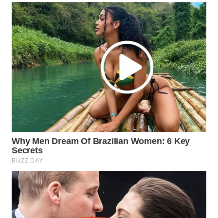
WN
SUMEDANG
WN
CIANJUR
WN
KEPULAUAN
SERIBU
WN
TANGERANG
WN
BINJAI
WN
CIREBON