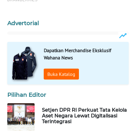
Wahana
Media
Group
Advertorial
WAHANA
NEWS
Dapatkan Merchandise Eksklusif
WAHANA
Wahana News
TANI
Buka Katalog
WAHANA
ADVOKAT
Pilihan Editor
WAHANA
INFRASTRUKTUR
Setjen DPR RI Perkuat Tata Kelola
Aset Negara Lewat Digitalisasi
Terintegrasi
WAHANA
KONSUMEN