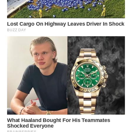
WN
NATUNA
WN
BINTAN
WN
MANDALIKA
WN
LIKUPANG
WN
LABUANBAJO
WN
BORNEO