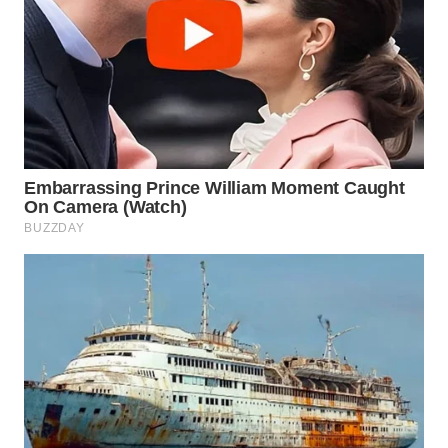
WN
INDRAMAYU
WN
KUNINGAN
WN
MAJALENGKA
WN
SUBANG
WN
SUKABUMI
WN
PURWAKARTA