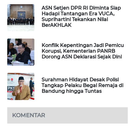
WAHANA
ASN Setjen DPR RI Diminta Siap
Hadapi Tantangan Era VUCA,
SPORT
Suprihartini Tekankan Nilai
BerAKHLAK
WAHANA
UMKM
Konflik Kepentingan Jadi Pemicu
Korupsi, Kementerian PANRB
WAHANA
Dorong ASN Deklarasi Sejak Dini
SELEB
WAHANA
Surahman Hidayat Desak Polisi
PERSONA
Tangkap Pelaku Begal Remaja di
Bandung hingga Tuntas
WAHANA
OTOMOTIF
KOMENTAR
WAHANA
HEALTH