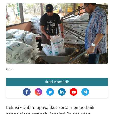
SAINS-TEKNO
KESEHATAN
INTERNASIONAL
SERBA-SERBI
PENDIDIKAN
dok
OLAHRAGA
Ikuti Kami di:
OPINI
EDITORIAL
Bekasi - Dalam upaya ikut serta memperbaiki