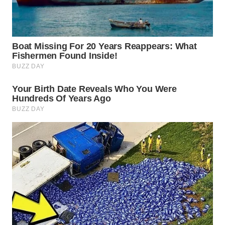
WN
PRIANGAN
TIMUR
WN
SEMARANG
WN
SOLO
WN
BOROBUDUR
WN
MADURA
WN
SURABAYA