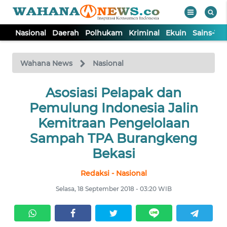
Nasional
Daerah
Polhukam
Kriminal
Ekuin
Sains-Te
WAHANA
Tutup
TV
Wahana News
Nasional
NASIONAL
Asosiasi Pelapak dan
Pemulung Indonesia Jalin
DAERAH
Kemitraan Pengelolaan
Sampah TPA Burangkeng
POLHUKAM
Bekasi
Redaksi - Nasional
KRIMINAL
Selasa, 18 September 2018 - 03:20 WIB
EKUIN