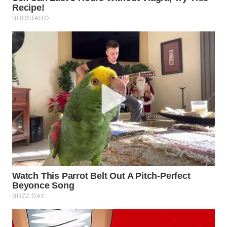
WN
MALUKU
WN
MALUT
WN
DAIRI
WN
DANAU
TOBA
WN
NIAS
WN
LANGKAT