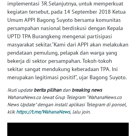
implementasi 3R.Selanjutnya, untuk memperkuat
kegiatan tersebut, pada 14 September 2018 Ketua
KARIR
Umum APPI Bagong Suyoto bersama komunitas
persampahan nasional berdiskusi dengan Kepala
DISCLAIMER
UPTD TPA Burangkeng mengenai partisipasi
masyarakat sekitar."Kami dari APPI akan melakukan
Wahana
News
pendataan pemulung, pelapak dan warga yang
Regional
bekerja di sektor persampahan. Tokoh-tokoh
sekitar sangat mendukung keberadaan TPA. Ini
WN
merupakan legitimasi positif", ujar Bagong Suyoto.
SUMUT
Ikuti update
berita pilihan
dan
breaking news
WN
WahanaNews.co lewat Grup Telegram "WahanaNews.co
JAKARTA
News Update" dengan install aplikasi Telegram di ponsel,
klik
https://t.me/WahanaNews
, lalu join.
WN
JABAR