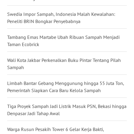
WN
Swedia Impor Sampah, Indonesia Malah Kewalahan:
BABEL
Peneliti BRIN Bongkar Penyebabnya
WN
Tambang Emas Martabe Ubah Ribuan Sampah Menjadi
SUMBAR
Taman Ecobrick
WN
SUMSEL
Wali Kota Jakbar Perkenalkan Buku Pintar Tentang Pilah
Sampah
WN
BENGKULU
Limbah Bantar Gebang Menggunung hingga 55 Juta Ton,
Pemerintah Siapkan Cara Baru Kelola Sampah
WN
LAMPUNG
Tiga Proyek Sampah Jadi Listrik Masuk PSN, Bekasi hingga
Denpasar Jadi Tahap Awal
WN
JATENG
Warga Rusun Pesakih Tower 6 Gelar Kerja Bakti,