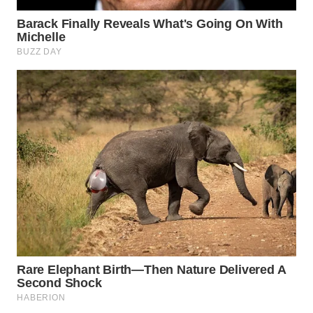
WN
BOGOR
WN
DEPOK
WN
TAPANULI
UTARA
WN
SAMOSIR
WN
PADANG
LAWAS