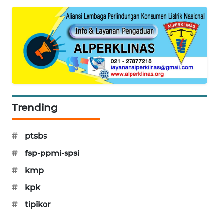
MAWAKA
ID
MARTABAT
NET
PLN
WATCH
Trending
MKLI
#
ptsbs
LPKKI
#
fsp-ppmi-spsi
#
kmp
LKKI
#
kpk
KOPEKLIN
#
tipikor