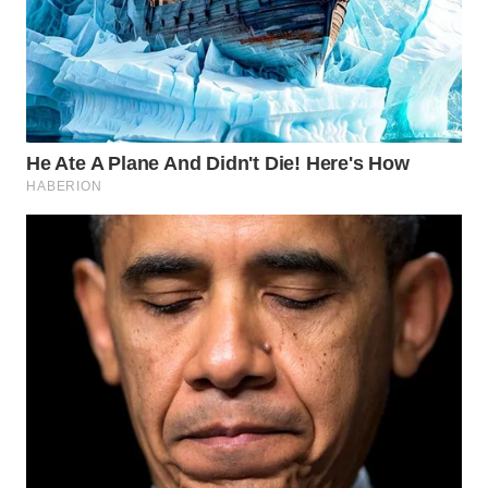
TAPANULI
TENGAH
WN DELI
SERDANG
WN
TEBING
TINGGI
WN
PAKPAK
WN
KARAWANG
WN
BEKASI