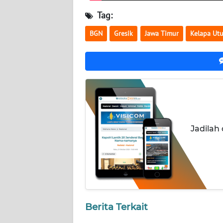
NUSANTARA
Tag:
WN
BGN
Gresik
Jawa Timur
Kelapa Ut
JOGJA
WN
JATIM
WN
BALI
Jadilah
WN
KALBAR
WN
KALTENG
Berita Terkait
WN