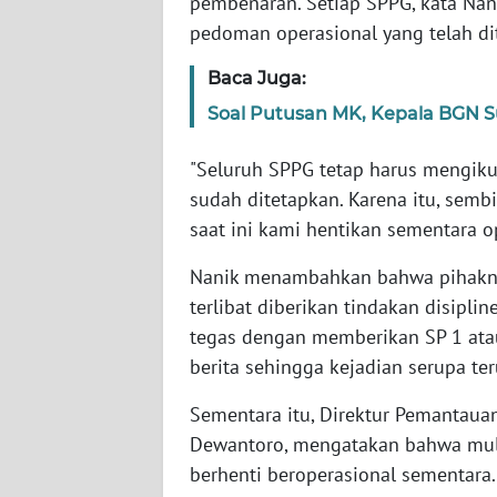
pembenaran. Setiap SPPG, kata Nan
SERAMBI
pedoman operasional yang telah d
WN
Baca Juga:
JAMBI
Soal Putusan MK, Kepala BGN 
WN
"Seluruh SPPG tetap harus mengik
SULTRA
sudah ditetapkan. Karena itu, semb
saat ini kami hentikan sementara o
WN
NTB
Nanik menambahkan bahwa pihakny
terlibat diberikan tindakan disipli
WN
tegas dengan memberikan SP 1 atau
SULTENG
berita sehingga kejadian serupa ter
WN
Sementara itu, Direktur Pemantaua
SULBAR
Dewantoro, mengatakan bahwa mula
berhenti beroperasional sementara.
WN