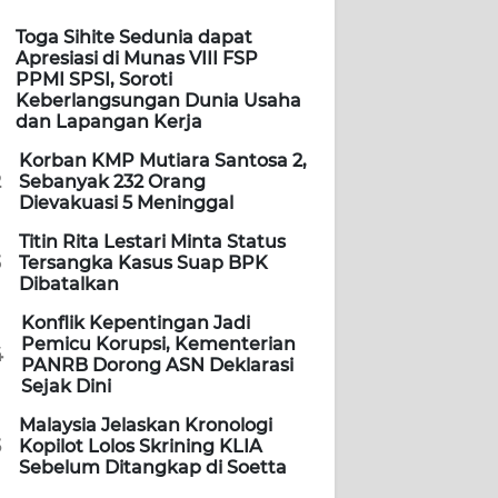
Toga Sihite Sedunia dapat
Apresiasi di Munas VIII FSP
PPMI SPSI, Soroti
Keberlangsungan Dunia Usaha
dan Lapangan Kerja
Korban KMP Mutiara Santosa 2,
2
Sebanyak 232 Orang
Dievakuasi 5 Meninggal
Titin Rita Lestari Minta Status
3
Tersangka Kasus Suap BPK
Dibatalkan
Konflik Kepentingan Jadi
Pemicu Korupsi, Kementerian
4
PANRB Dorong ASN Deklarasi
Sejak Dini
Malaysia Jelaskan Kronologi
5
Kopilot Lolos Skrining KLIA
Sebelum Ditangkap di Soetta