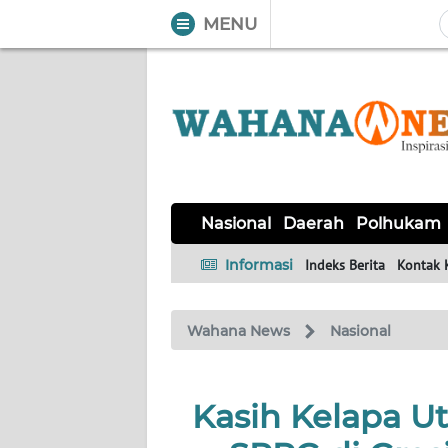
MENU
WAHANA
Tutup
TV
NASIONAL
DAERAH
POLHUKAM
KRIMINAL
EKUIN
SAINS-
KESEHATAN
INTERNASIONAL
Nasional
Daerah
Polhukam
TEKNO
Informasi
Indeks Berita
Kontak 
SERBA-
PENDIDIKAN
OLAHRAGA
OPINI
SERBI
Wahana News
Nasional
EDITORIAL
Kasih Kelapa U
Informasi