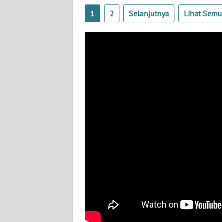
BABEL
1
2
Selanjutnya
Lihat Sem
WN
SUMBAR
WN
SUMSEL
WN
BENGKULU
WN
LAMPUNG
WN
JATENG
WN