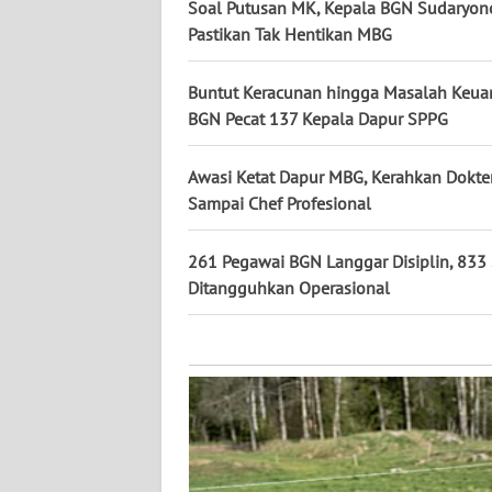
KALTARA
Soal Putusan MK, Kepala BGN Sudaryon
Pastikan Tak Hentikan MBG
WN
KALSEL
Buntut Keracunan hingga Masalah Keua
BGN Pecat 137 Kepala Dapur SPPG
WN
KALTIM
Awasi Ketat Dapur MBG, Kerahkan Dokte
Sampai Chef Profesional
WN
SULSEL
261 Pegawai BGN Langgar Disiplin, 833
Ditangguhkan Operasional
WN
GORONTALO
WN
SULUT
WN
MALUKU