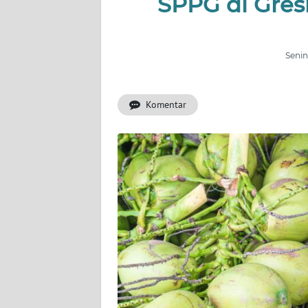
SPPG di Gres
INDEKS
BERITA
Senin
KONTAK
KAMI
Komentar
INFO
IKLAN
TENTANG
KAMI
PEDOMAN
MEDIA
SIBER
REDAKSI