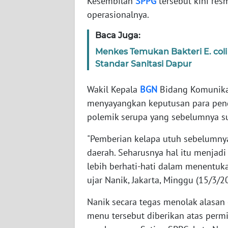
Kesembilan
SPPG
tersebut kini res
operasionalnya.
WN
Baca Juga:
NTT
Menkes Temukan Bakteri E. col
WN
Standar Sanitasi Dapur
KEPRI
Wakil Kepala
BGN
Bidang Komunikasi
WN
menyayangkan keputusan para peng
PAPUA
polemik serupa yang sebelumnya su
"Pemberian kelapa utuh sebelumnya
WN
PAPUA
daerah. Seharusnya hal itu menjad
BARAT
lebih berhati-hati dalam menentuk
ujar Nanik, Jakarta, Minggu (15/3/2
WN
RIAU
Nanik secara tegas menolak alasa
menu tersebut diberikan atas perm
WN