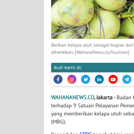
KARIR
DISCLAIMER
Wahana
News
Berikan kelapa utuh sebagai bagian dar
Regional
dihentikan. [WahanaNews.co/Ilustrasi]
WN
SUMUT
Ikuti Kami di:
WN
JAKARTA
WAHANANEWS.CO
, Jakarta -
Badan 
terhadap 9 Satuan Pelayanan Pemen
WN
JABAR
yang memberikan kelapa utuh sebag
(MBG).
WN
BANTEN