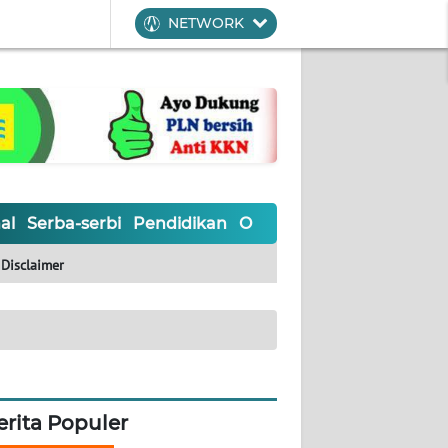
NETWORK
al
Serba-serbi
Pendidikan
Olahraga
Opini
Editoria
Disclaimer
erita Populer