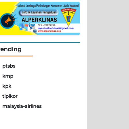
rending
ptsbs
kmp
kpk
tipikor
malaysia-airlines