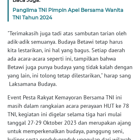
Baca Juga:
WN
Panglima TNI Pimpin Apel Bersama Wanita
BANTEN
TNI Tahun 2024
WN
"Terimakasih juga tadi atas sambutan tarian oleh
NTT
adik-adik semuanya. Budaya Betawi tetap harus
kita lestarikan, ini hal yang bagus. Setiap daerah
WN
KEPRI
ada acara-acara seperti ini, tampilkan bahwa
Betawi juga punya budaya yang tidak kalah dengan
WN
yang lain, ini tolong tetap dilestarikan," harap sang
PAPUA
Laksamana Budaya.
Event Pesta Rakyat Kemayoran Bersama TNI ini
WN
PAPUA
masih dalam rangkaian acara perayaan HUT ke 78
BARAT
TNI, kegiatan ini digelar selama tiga hari mulai
tanggal 27-29 Oktober 2023 dan merupakan ajang
WN
untuk memperkenalkan budaya, panggung seni,
RIAU
kuliner serta produk-produk unggulan dari wilayah