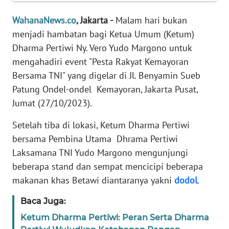
Informasi
WahanaNews.co
, Jakarta -
Malam hari bukan
INDEKS
menjadi hambatan bagi Ketua Umum (Ketum)
BERITA
Dharma Pertiwi Ny. Vero Yudo Margono untuk
mengahadiri event "Pesta Rakyat Kemayoran
KONTAK
Bersama TNI" yang digelar di Jl. Benyamin Sueb
KAMI
Patung Ondel-ondel Kemayoran, Jakarta Pusat,
INFO
Jumat (27/10/2023).
IKLAN
Setelah tiba di lokasi, Ketum Dharma Pertiwi
bersama Pembina Utama Dhrama Pertiwi
TENTANG
KAMI
Laksamana TNI Yudo Margono mengunjungi
beberapa stand dan sempat mencicipi beberapa
PEDOMAN
makanan khas Betawi diantaranya yakni
dodol
.
MEDIA
SIBER
Baca Juga:
Ketum Dharma Pertiwi: Peran Serta Dharma
REDAKSI