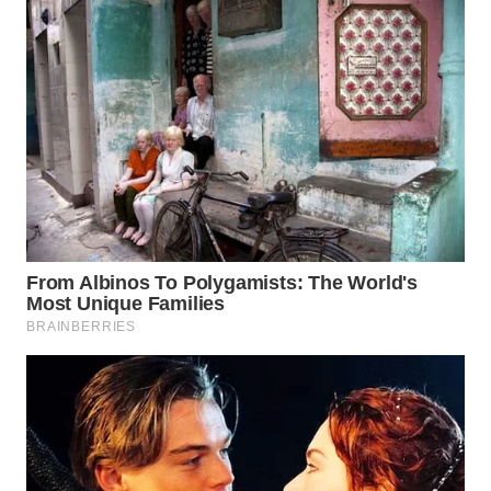
WN
NATUNA
WN
BINTAN
WN
MANDALIKA
WN
LIKUPANG
WN
LABUANBAJO
WN
BORNEO