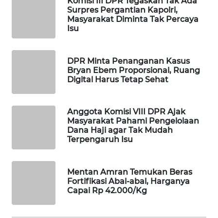
Komisi III DPR Tegaskan Tak Ada
Surpres Pergantian Kapolri,
MAWAKA
Masyarakat Diminta Tak Percaya
ID
Isu
MARTABAT
DPR Minta Penanganan Kasus
NET
Bryan Ebem Proporsional, Ruang
Digital Harus Tetap Sehat
PLN
WATCH
Anggota Komisi VIII DPR Ajak
Masyarakat Pahami Pengelolaan
MKLI
Dana Haji agar Tak Mudah
Terpengaruh Isu
LPKKI
Mentan Amran Temukan Beras
LKKI
Fortifikasi Abal-abal, Harganya
Capai Rp 42.000/Kg
KOPEKLIN