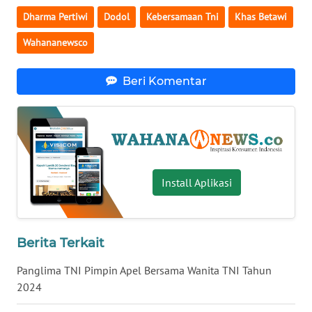
Dharma Pertiwi
Dodol
Kebersamaan Tni
Khas Betawi
WN
BABEL
Wahananewsco
WN
Beri Komentar
SUMBAR
WN
SUMSEL
WN
Install Aplikasi
BENGKULU
WN
LAMPUNG
Berita Terkait
Panglima TNI Pimpin Apel Bersama Wanita TNI Tahun
WN
2024
JATENG