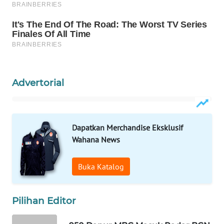
WAHANA
SPORT
WAHANA
UMKM
Advertorial
WAHANA
SELEB
WAHANA
Dapatkan Merchandise Eksklusif
PERSONA
Wahana News
WAHANA
Buka Katalog
OTOMOTIF
WAHANA
Pilihan Editor
HEALTH