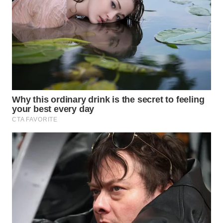
WN
TAPANULI
SELATAN
WN
TANJUNG
LESUNG
WN
KARO
WN
SIMALUNGUN
WN
LABUHANBATU
WN