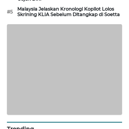
SIBARAGAS
Malaysia Jelaskan Kronologi Kopilot Lolos
#5
NEWS
Skrining KLIA Sebelum Ditangkap di Soetta
METRO
SIANTAR
NEWS
METRO
MEDAN
NEWS
METRO
JAKARTA
NEWS
KRT
NEWS