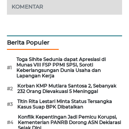
PORTAL
KOMENTAR
KONSUMEN
FORWAMKI
Berita Populer
ALPERKLINAS
FORJASIDA
Toga Sihite Sedunia dapat Apresiasi di
Munas VIII FSP PPMI SPSI, Soroti
#1
Keberlangsungan Dunia Usaha dan
TAMBANG
Lapangan Kerja
NEWS
Korban KMP Mutiara Santosa 2, Sebanyak
#2
232 Orang Dievakuasi 5 Meninggal
SITUNGIR
NEWS
Titin Rita Lestari Minta Status Tersangka
#3
Kasus Suap BPK Dibatalkan
SIDIKALANG
Konflik Kepentingan Jadi Pemicu Korupsi,
NEWS
#4
Kementerian PANRB Dorong ASN Deklarasi
Sejak Dini