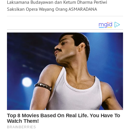
Laksamana Budayawan dan Ketum Dharma Pertiwi
WN
Saksikan Opera Wayang Orang ASMARADANA
KALTARA
WN
KALSEL
WN
KALTIM
WN
SULSEL
WN
GORONTALO
WN
SULUT