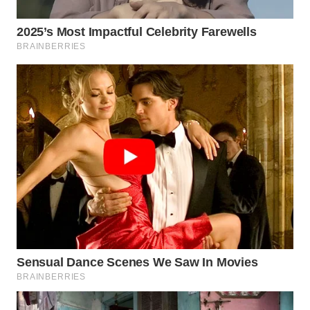
WN
PRIANGAN
TIMUR
WN
SEMARANG
WN
SOLO
WN
BOROBUDUR
WN
MADURA
WN
SURABAYA