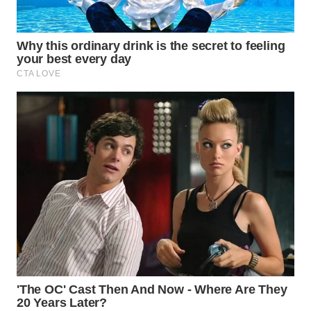
WAHANA
LISTRIK
WAHANA
TRAVEL
WAHANA
TV
WAHANANEWS
ID
WAHANANEWS
CO ID
WAHANANEWS
NET