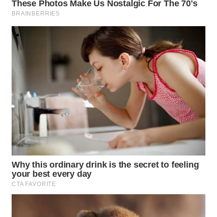
WN
BOGOR
WN
DEPOK
WN
TAPANULI
UTARA
WN
SAMOSIR
WN
PADANG
LAWAS