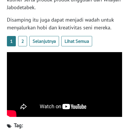
Jabodetabek.
WN
SERAMBI
Disamping itu juga dapat menjadi wadah untuk
menyalurkan hobi dan kreativitas seni mereka.
WN
JAMBI
1
2
Selanjutnya
Lihat Semua
WN
SULTRA
WN
NTB
WN
SULTENG
WN
SULBAR
Tag: