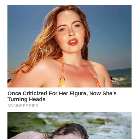
WN
MALUKU
WN
MALUT
WN
DAIRI
WN
DANAU
TOBA
WN
NIAS
WN
LANGKAT