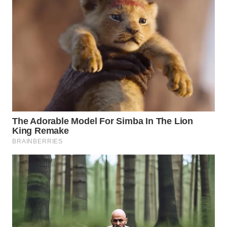
WN
SUMEDANG
WN
CIANJUR
WN
KEPULAUAN
SERIBU
WN
TANGERANG
WN
BINJAI
WN
CIREBON