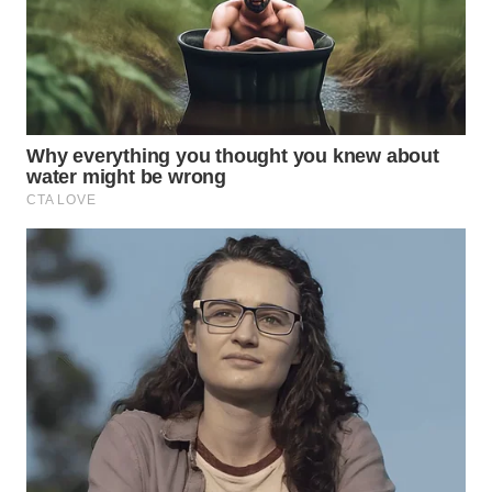
WN
INDRAMAYU
WN
KUNINGAN
WN
MAJALENGKA
WN
SUBANG
WN
SUKABUMI
WN
PURWAKARTA