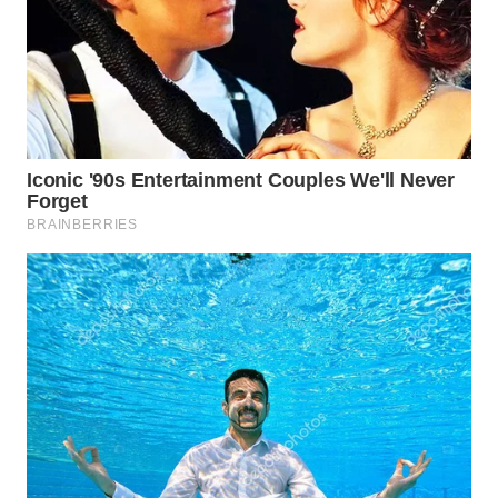
Wahana
Media
Group
WAHANA
NEWS
WAHANA
TANI
WAHANA
ADVOKAT
WAHANA
INFRASTRUKTUR
WAHANA
KONSUMEN