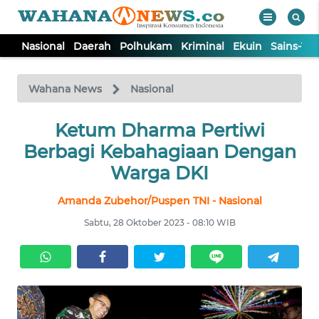
Nasional
Daerah
Polhukam
Kriminal
Ekuin
Sains-Te
WAHANA
Tutup
TV
Wahana News
Nasional
NASIONAL
Ketum Dharma Pertiwi
Berbagi Kebahagiaan Dengan
DAERAH
Warga DKI
Amanda Zubehor/Puspen TNI - Nasional
POLHUKAM
Sabtu, 28 Oktober 2023 - 08:10 WIB
KRIMINAL
EKUIN