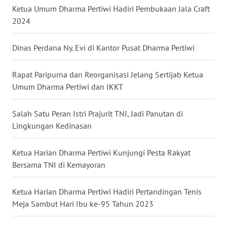
Ketua Umum Dharma Pertiwi Hadiri Pembukaan Jala Craft
WN
2024
NUSANTARA
Dinas Perdana Ny. Evi di Kantor Pusat Dharma Pertiwi
WN
JOGJA
Rapat Paripurna dan Reorganisasi Jelang Sertijab Ketua
Umum Dharma Pertiwi dan IKKT
WN
JATIM
Salah Satu Peran Istri Prajurit TNI, Jadi Panutan di
WN
Lingkungan Kedinasan
BALI
Ketua Harian Dharma Pertiwi Kunjungi Pesta Rakyat
WN
Bersama TNI di Kemayoran
KALBAR
Ketua Harian Dharma Pertiwi Hadiri Pertandingan Tenis
WN
Meja Sambut Hari Ibu ke-95 Tahun 2023
KALTENG