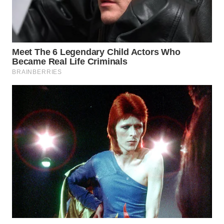
TAPANULI
TENGAH
WN DELI
SERDANG
WN
TEBING
TINGGI
WN
PAKPAK
WN
KARAWANG
WN
BEKASI