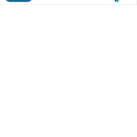
WAHANA MEDIA GROUP
|
|
|
WAHANA NEWS co
WAHANA TANI
WAHANA ADVOKAT
|
|
WAHANA INFRASTRUKTUR
WAHANA KONSUMEN
|
|
|
WAHANA LISTRIK
WAHANA TRAVEL
WAHANA TV
|
|
|
WAHANANEWS id
WAHANANEWS CO ID
WAHANANEWS NET
|
|
|
WAHANA SPORT ID
Wahana UMKM
Wahana Seleb
|
|
|
Wahana Persona
Wahana Otomotif
Wahana Health
|
Wahana Desa Wisata
Lapak Wahana