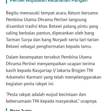
Pertiwi Wujudkan Ketahanan Pangan
KARIR
Begitu memasuki tempat acara, Ketum bersama
Pembina Utama Dhrama Pertiwi langsung
DISCLAIMER
disambut tradisi khas Betawi palang pintu yang
saling berbalas pantun, diperankan oleh bang
Wahana
Tarman Surya dan bang Nuryadi serta tari-tarian
News
Betawi sebagai penghormatan kepada tamu.
Regional
Dalam kesempatan tersebut Pembina Utama
WN
Dhrama Pertiwi menyampaikan ucapan terima
SUMUT
kasih kepada Kasgartap I/ Jakarta Brigjen TNI
Arkamelvi Karmani yang telah menyelenggarakan
WN
kegiatan pesta rakyat ini.
JAKARTA
"Pesta rakyat adalah wujud kecintaan dan
WN
kebersamaan TNI kepada masyarakat," ucapnya.
JABAR