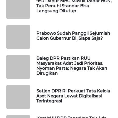
950 Dapur MBG Masuk Radar BGN,
WAHANA
Tak Penuhi Standar Bisa
Langsung Ditutup
DESA
WISATA
LAPAK
Prabowo Sudah Panggil Sejumlah
WAHANA
Calon Gubernur BI, Siapa Saja?
Wahana
Network
Baleg DPR Pastikan RUU
Masyarakat Adat Jadi Prioritas,
Nyoman Parta: Negara Tak Akan
KONSUMEN
Dirugikan
LISTRIK
MASYARAKAT
Setjen DPR RI Perkuat Tata Kelola
KELISTRIKAN
Aset Negara Lewat Digitalisasi
Terintegrasi
WALINKI
ID