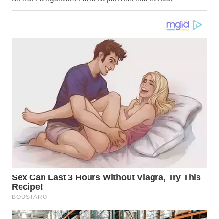
WN
KALTARA
WN
KALSEL
WN
KALTIM
WN
SULSEL
WN
GORONTALO
WN
SULUT