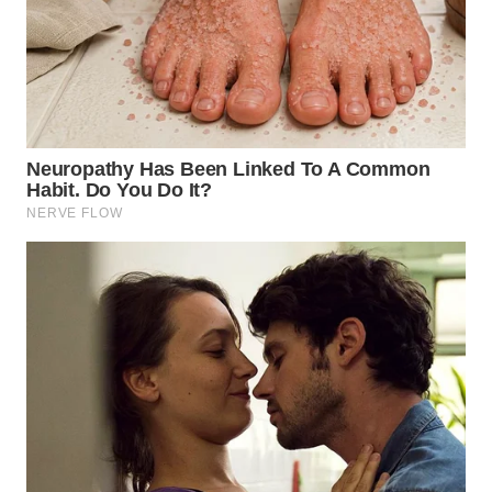
TAPANULI
TENGAH
WN DELI
SERDANG
WN
TEBING
TINGGI
WN
PAKPAK
WN
KARAWANG
WN
BEKASI