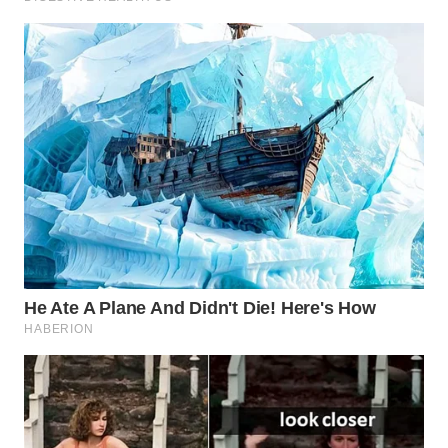
WN
SUMEDANG
WN
CIANJUR
WN
KEPULAUAN
SERIBU
WN
TANGERANG
WN
BINJAI
WN
CIREBON