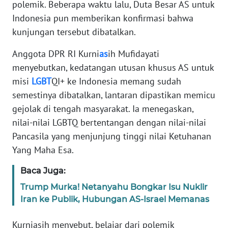
polemik. Beberapa waktu lalu, Duta Besar AS untuk
Informasi
Indonesia pun memberikan konfirmasi bahwa
INDEKS
kunjungan tersebut dibatalkan.
BERITA
Anggota DPR RI Kurni
as
ih Mufidayati
KONTAK
menyebutkan, kedatangan utusan khusus AS untuk
KAMI
misi
LGBT
QI+ ke Indonesia memang sudah
semestinya dibatalkan, lantaran dipastikan memicu
INFO
gejolak di tengah masyarakat. Ia menegaskan,
IKLAN
nilai-nilai LGBTQ bertentangan dengan nilai-nilai
Pancasila yang menjunjung tinggi nilai Ketuhanan
TENTANG
Yang Maha Esa.
KAMI
Baca Juga:
PEDOMAN
Trump Murka! Netanyahu Bongkar Isu Nuklir
MEDIA
SIBER
Iran ke Publik, Hubungan AS-Israel Memanas
Kurniasih menyebut, belajar dari polemik
REDAKSI