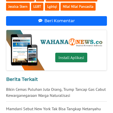
Jessica Stern
LGBT
Lgbtqi
Nilai Nilai Pancasila
WN
BABEL
Beri Komentar
WN
SUMBAR
WN
SUMSEL
Install Aplikasi
WN
BENGKULU
Berita Terkait
WN
LAMPUNG
Bikin Cemas Puluhan Juta Orang, Trump Tancap Gas Cabut
Kewarganegaraan Warga Naturalisasi
WN
JATENG
Mamdani Sebut New York Tak Bisa Tangkap Netanyahu