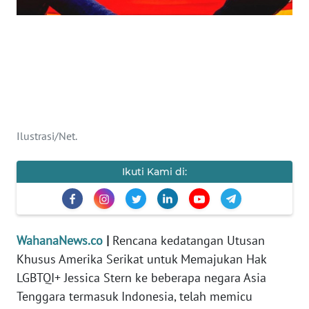
SAINS-TEKNO
KESEHATAN
INTERNASIONAL
SERBA-SERBI
Ilustrasi/Net.
PENDIDIKAN
Ikuti Kami di:
OLAHRAGA
OPINI
WahanaNews.co
|
Rencana kedatangan Utusan
Khusus Amerika Serikat untuk Memajukan Hak
LGBTQI+ Jessica Stern ke beberapa negara Asia
EDITORIAL
Tenggara termasuk Indonesia, telah memicu