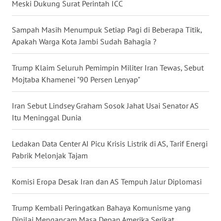
Meski Dukung Surat Perintah ICC
WN
NUSANTARA
Sampah Masih Menumpuk Setiap Pagi di Beberapa Titik,
Apakah Warga Kota Jambi Sudah Bahagia ?
WN
JOGJA
Trump Klaim Seluruh Pemimpin Militer Iran Tewas, Sebut
Mojtaba Khamenei "90 Persen Lenyap"
WN
JATIM
Iran Sebut Lindsey Graham Sosok Jahat Usai Senator AS
Itu Meninggal Dunia
WN
BALI
Ledakan Data Center AI Picu Krisis Listrik di AS, Tarif Energi
Pabrik Melonjak Tajam
WN
KALBAR
Komisi Eropa Desak Iran dan AS Tempuh Jalur Diplomasi
WN
KALTENG
Trump Kembali Peringatkan Bahaya Komunisme yang
Dinilai Mengancam Masa Depan Amerika Serikat