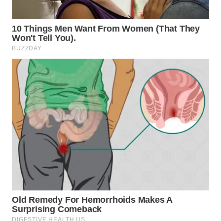
WN
BOGOR
WN
DEPOK
WN
TAPANULI
UTARA
WN
SAMOSIR
WN
PADANG
LAWAS