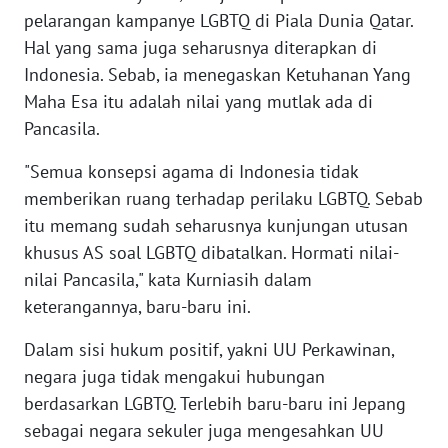
pelarangan kampanye LGBTQ di Piala Dunia Qatar.
Hal yang sama juga seharusnya diterapkan di
KARIR
Indonesia. Sebab, ia menegaskan Ketuhanan Yang
Maha Esa itu adalah nilai yang mutlak ada di
DISCLAIMER
Pancasila.
Wahana
"Semua konsepsi agama di Indonesia tidak
News
Regional
memberikan ruang terhadap perilaku LGBTQ. Sebab
itu memang sudah seharusnya kunjungan utusan
WN
khusus AS soal LGBTQ dibatalkan. Hormati nilai-
SUMUT
nilai Pancasila," kata Kurniasih dalam
keterangannya, baru-baru ini.
WN
JAKARTA
Dalam sisi hukum positif, yakni UU Perkawinan,
negara juga tidak mengakui hubungan
WN
berdasarkan LGBTQ. Terlebih baru-baru ini Jepang
JABAR
sebagai negara sekuler juga mengesahkan UU