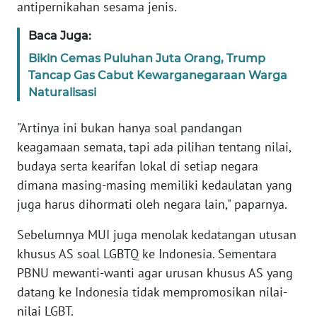
antipernikahan sesama jenis.
WN
BANTEN
Baca Juga:
Bikin Cemas Puluhan Juta Orang, Trump
WN
Tancap Gas Cabut Kewarganegaraan Warga
NTT
Naturalisasi
WN
"Artinya ini bukan hanya soal pandangan
KEPRI
keagamaan semata, tapi ada pilihan tentang nilai,
budaya serta kearifan lokal di setiap negara
WN
dimana masing-masing memiliki kedaulatan yang
PAPUA
juga harus dihormati oleh negara lain," paparnya.
WN
Sebelumnya MUI juga menolak kedatangan utusan
PAPUA
BARAT
khusus AS soal LGBTQ ke Indonesia. Sementara
PBNU mewanti-wanti agar urusan khusus AS yang
WN
datang ke Indonesia tidak mempromosikan nilai-
RIAU
nilai LGBT.