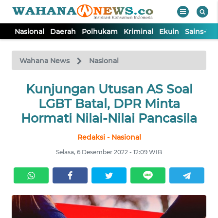
Nasional
Daerah
Polhukam
Kriminal
Ekuin
Sains-Te
WAHANA
Tutup
TV
Wahana News
Nasional
NASIONAL
Kunjungan Utusan AS Soal
LGBT Batal, DPR Minta
DAERAH
Hormati Nilai-Nilai Pancasila
Redaksi - Nasional
POLHUKAM
Selasa, 6 Desember 2022 - 12:09 WIB
KRIMINAL
EKUIN