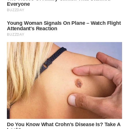
WN
NATUNA
WN
BINTAN
WN
MANDALIKA
WN
LIKUPANG
WN
LABUANBAJO
WN
BORNEO