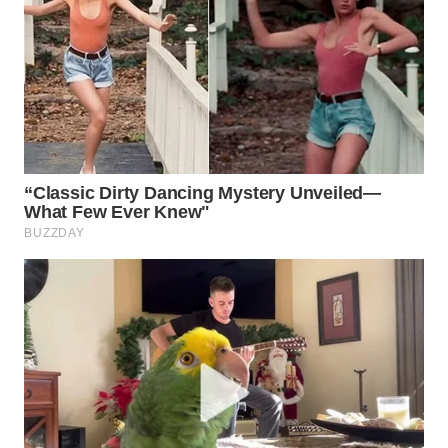
WN
INDRAMAYU
WN
KUNINGAN
WN
MAJALENGKA
WN
SUBANG
WN
SUKABUMI
WN
PURWAKARTA