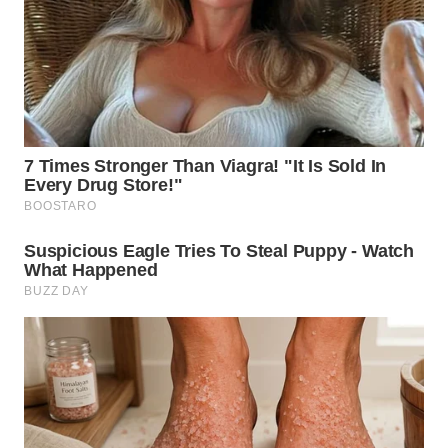
WN
TAPANULI
SELATAN
WN
TANJUNG
LESUNG
WN
KARO
WN
SIMALUNGUN
WN
LABUHANBATU
WN