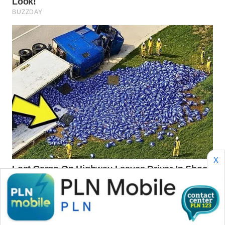
Wahana
Media
Group
WAHANA
NEWS
WAHANA
TANI
WAHANA
ADVOKAT
X
WAHANA
INFRASTRUKTUR
WAHANA
KONSUMEN