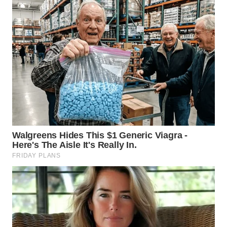
WN
MALUKU
WN
MALUT
WN
DAIRI
WN
DANAU
TOBA
WN
NIAS
WN
LANGKAT