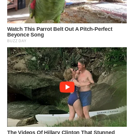
WN
PRIANGAN
TIMUR
WN
SEMARANG
WN
SOLO
WN
BOROBUDUR
WN
MADURA
WN
SURABAYA