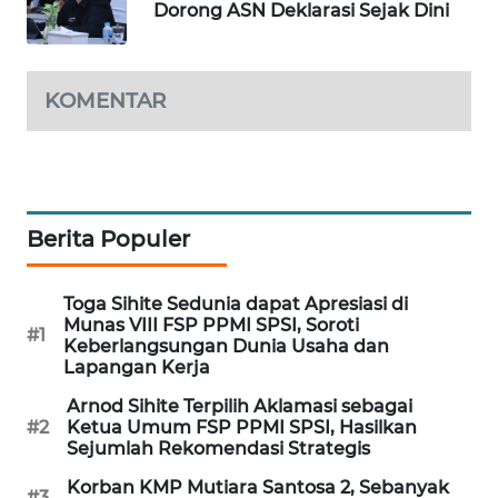
Dorong ASN Deklarasi Sejak Dini
WAHANA
DESA
WISATA
KOMENTAR
LAPAK
WAHANA
Wahana
Network
Berita Populer
KONSUMEN
Toga Sihite Sedunia dapat Apresiasi di
LISTRIK
Munas VIII FSP PPMI SPSI, Soroti
#1
Keberlangsungan Dunia Usaha dan
Lapangan Kerja
MASYARAKAT
KELISTRIKAN
Arnod Sihite Terpilih Aklamasi sebagai
#2
Ketua Umum FSP PPMI SPSI, Hasilkan
Sejumlah Rekomendasi Strategis
WALINKI
ID
Korban KMP Mutiara Santosa 2, Sebanyak
#3