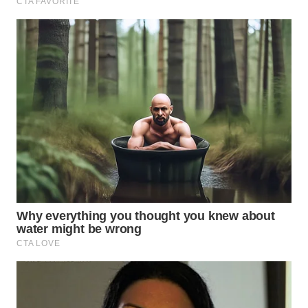
WN
PRIANGAN
TIMUR
WN
SEMARANG
WN
SOLO
WN
BOROBUDUR
WN
MADURA
WN
SURABAYA