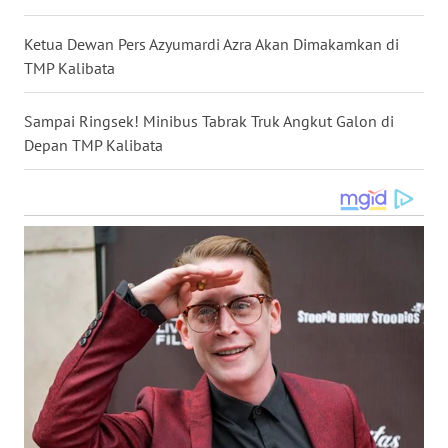
WN
Ketua Dewan Pers Azyumardi Azra Akan Dimakamkan di
NUSANTARA
TMP Kalibata
WN
Sampai Ringsek! Minibus Tabrak Truk Angkut Galon di
JOGJA
Depan TMP Kalibata
WN
JATIM
WN
BALI
WN
KALBAR
WN
KALTENG