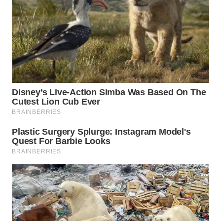
TAPANULI
TENGAH
WN DELI
SERDANG
WN
TEBING
TINGGI
WN
PAKPAK
WN
KARAWANG
WN
BEKASI