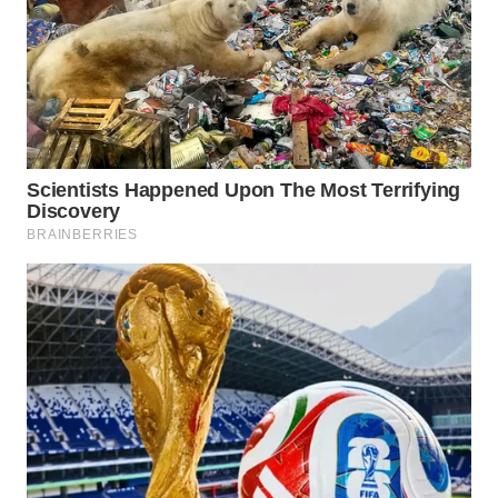
WN
BOGOR
WN
DEPOK
WN
TAPANULI
UTARA
WN
SAMOSIR
WN
PADANG
LAWAS