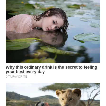
WN
TAPANULI
SELATAN
WN
TANJUNG
LESUNG
WN
KARO
WN
SIMALUNGUN
WN
LABUHANBATU
WN