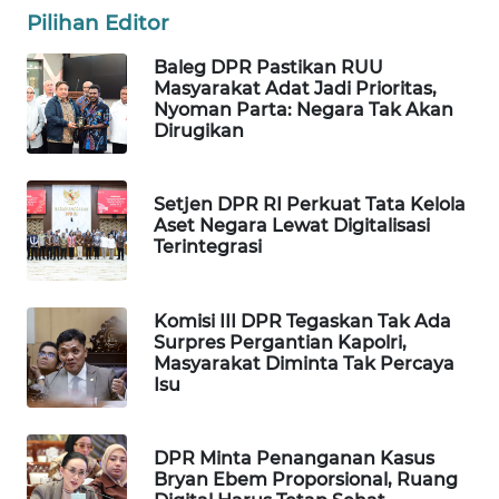
Pilihan Editor
WAHANA
LISTRIK
Baleg DPR Pastikan RUU
Masyarakat Adat Jadi Prioritas,
Nyoman Parta: Negara Tak Akan
WAHANA
Dirugikan
TRAVEL
WAHANA
Setjen DPR RI Perkuat Tata Kelola
TV
Aset Negara Lewat Digitalisasi
Terintegrasi
WAHANANEWS
ID
Komisi III DPR Tegaskan Tak Ada
Surpres Pergantian Kapolri,
WAHANANEWS
Masyarakat Diminta Tak Percaya
Isu
CO ID
WAHANANEWS
DPR Minta Penanganan Kasus
NET
Bryan Ebem Proporsional, Ruang