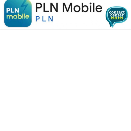
WAHANA MEDIA GROUP
|
|
|
WAHANA NEWS co
WAHANA TANI
WAHANA ADVOKAT
|
|
WAHANA INFRASTRUKTUR
WAHANA KONSUMEN
|
|
|
WAHANA LISTRIK
WAHANA TRAVEL
WAHANA TV
|
|
|
WAHANANEWS id
WAHANANEWS CO ID
WAHANANEWS NET