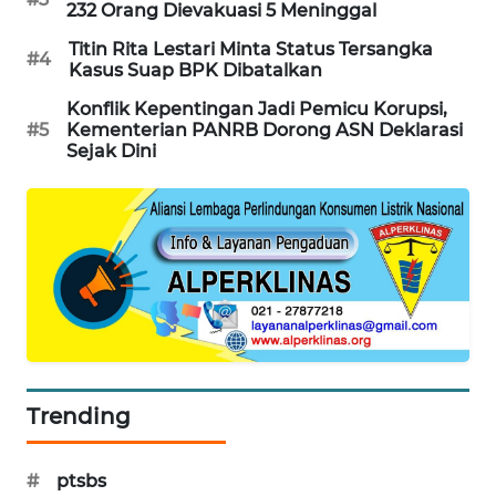
232 Orang Dievakuasi 5 Meninggal
MAWAKA
Titin Rita Lestari Minta Status Tersangka
#4
ID
Kasus Suap BPK Dibatalkan
Konflik Kepentingan Jadi Pemicu Korupsi,
MARTABAT
#5
Kementerian PANRB Dorong ASN Deklarasi
NET
Sejak Dini
PLN
WATCH
MKLI
LPKKI
LKKI
Trending
KOPEKLIN
#
ptsbs