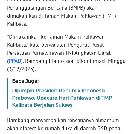
Informasi
Penanggulangan Bencana (BNPB) akan
dimakamkan di Taman Makam Pahlawan (TMP)
INDEKS
BERITA
Kalibata.
"Dimakamkan ke Taman Makam Pahlawan
KONTAK
KAMI
Kalibata," kata perwakilan Pengurus Pusat
Persatuan Purnawirawan TNI Angkatan Darat
INFO
(
PPAD
), Bambang Irianto saat dikonfirmasi, Minggu
IKLAN
(3/12/2023).
Baca Juga:
TENTANG
KAMI
Dipimpin Presiden Republik Indonesia
Prabowo, Upacara Hari Pahlawan di TMP
PEDOMAN
Kalibata Berjalan Sukses
MEDIA
SIBER
Bambang menyampaikan rencananya almarhum
akan dibawa ke rumah duka di daerah BSD pada
REDAKSI