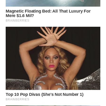
WN
MALUKU
WN
MALUT
WN
DAIRI
WN
DANAU
TOBA
WN
NIAS
WN
LANGKAT