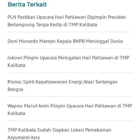
Berita Terkait
WN
BABEL
PLN Pastikan Upacara Hari Pahlawan Dipimpin Presiden
Berlangsung Tanpa Kedip di TMP Kalibata
WN
SUMBAR
Doni Monardo Mantan Kepala BNPB Meninggal Dunia
WN
Jokowi Pimpin Upacara Peringatan Hari Pahlawan di TMP
SUMSEL
Kalibata
WN
Risma: Spirit Kepahlawanan Energi Atasi Tantangan
BENGKULU
Bangsa
WN
Wapres Ma'ruf Amin Pimpin Upacara Hari Pahlawan di TMP
LAMPUNG
Kalibata
WN
TMP Kalibata Sudah Siapkan Lokasi Pemakaman
JATENG
Azyumardi Azra