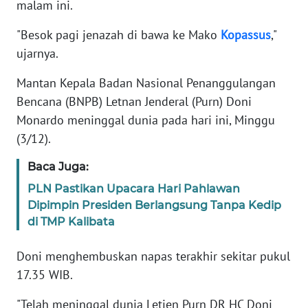
malam ini.
KARIR
"Besok pagi jenazah di bawa ke Mako
Kopassus
,"
ujarnya.
DISCLAIMER
Mantan Kepala Badan Nasional Penanggulangan
Bencana (BNPB) Letnan Jenderal (Purn) Doni
Wahana
News
Monardo meninggal dunia pada hari ini, Minggu
Regional
(3/12).
Baca Juga:
WN
SUMUT
PLN Pastikan Upacara Hari Pahlawan
Dipimpin Presiden Berlangsung Tanpa Kedip
WN
di TMP Kalibata
JAKARTA
Doni menghembuskan napas terakhir sekitar pukul
WN
17.35 WIB.
JABAR
"Telah meninggal dunia Letjen Purn DR HC Doni