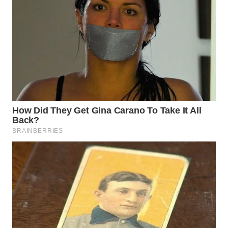
WN
NATUNA
WN
BINTAN
WN
MANDALIKA
WN
LIKUPANG
WN
LABUANBAJO
WN
BORNEO