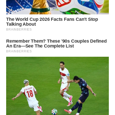
WN
SUMEDANG
WN
CIANJUR
WN
KEPULAUAN
SERIBU
WN
TANGERANG
WN
BINJAI
WN
CIREBON