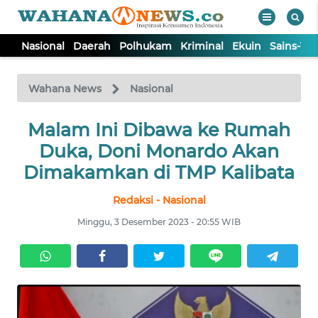
Nasional
Daerah
Polhukam
Kriminal
Ekuin
Sains-Te
WAHANA
Tutup
TV
Wahana News
Nasional
NASIONAL
Malam Ini Dibawa ke Rumah
Duka, Doni Monardo Akan
DAERAH
Dimakamkan di TMP Kalibata
Redaksi - Nasional
POLHUKAM
Minggu, 3 Desember 2023 - 20:55 WIB
KRIMINAL
EKUIN