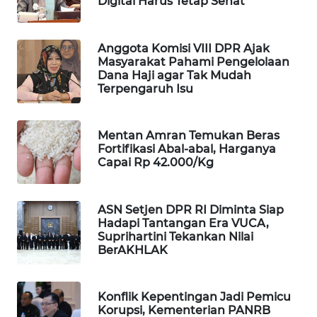
Digital Harus Tetap Sehat
WAHANA
SPORT
Anggota Komisi VIII DPR Ajak
Masyarakat Pahami Pengelolaan
WAHANA
Dana Haji agar Tak Mudah
UMKM
Terpengaruh Isu
WAHANA
Mentan Amran Temukan Beras
SELEB
Fortifikasi Abal-abal, Harganya
Capai Rp 42.000/Kg
WAHANA
PERSONA
ASN Setjen DPR RI Diminta Siap
Hadapi Tantangan Era VUCA,
WAHANA
Suprihartini Tekankan Nilai
OTOMOTIF
BerAKHLAK
WAHANA
HEALTH
Konflik Kepentingan Jadi Pemicu
Korupsi, Kementerian PANRB