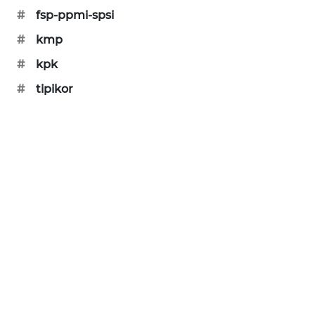
PORTAL
#
fsp-ppmi-spsi
KONSUMEN
#
kmp
#
kpk
FORWAMKI
#
tipikor
ALPERKLINAS
FORJASIDA
TAMBANG
NEWS
SITUNGIR
NEWS
SIDIKALANG
NEWS