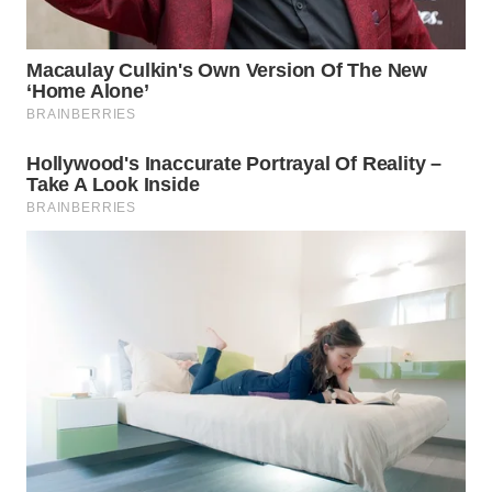
WN
KALTARA
WN
KALSEL
WN
KALTIM
WN
SULSEL
WN
GORONTALO
WN
SULUT