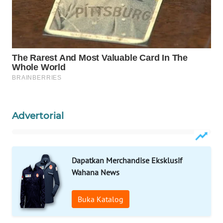
Wahana
Media
Group
WAHANA
NEWS
WAHANA
TANI
Advertorial
WAHANA
ADVOKAT
Dapatkan Merchandise Eksklusif
WAHANA
Wahana News
INFRASTRUKTUR
Buka Katalog
WAHANA
KONSUMEN