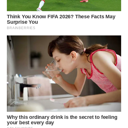
WN
INDRAMAYU
WN
KUNINGAN
WN
MAJALENGKA
WN
SUBANG
WN
SUKABUMI
WN
PURWAKARTA