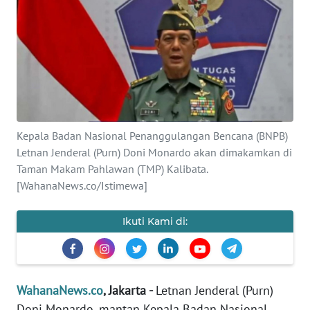
SAINS-TEKNO
KESEHATAN
INTERNASIONAL
SERBA-SERBI
Kepala Badan Nasional Penanggulangan Bencana (BNPB)
Letnan Jenderal (Purn) Doni Monardo akan dimakamkan di
PENDIDIKAN
Taman Makam Pahlawan (TMP) Kalibata.
[WahanaNews.co/Istimewa]
OLAHRAGA
Ikuti Kami di:
OPINI
EDITORIAL
WahanaNews.co
, Jakarta -
Letnan Jenderal (Purn)
Doni Monardo, mantan Kepala Badan Nasional