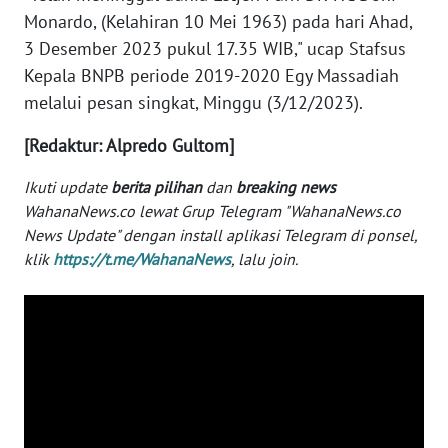
WN
Monardo, (Kelahiran 10 Mei 1963) pada hari Ahad,
BANTEN
3 Desember 2023 pukul 17.35 WIB," ucap Stafsus
Kepala BNPB periode 2019-2020 Egy Massadiah
WN
melalui pesan singkat, Minggu (3/12/2023).
NTT
[Redaktur: Alpredo Gultom]
WN
KEPRI
Ikuti update
berita pilihan
dan
breaking news
WahanaNews.co lewat Grup Telegram "WahanaNews.co
News Update" dengan install aplikasi Telegram di ponsel,
WN
klik
https://t.me/WahanaNews
, lalu join.
PAPUA
WN
PAPUA
BARAT
WN
RIAU