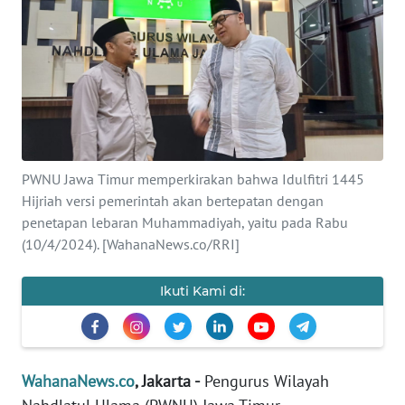
SAINS-TEKNO
KESEHATAN
INTERNASIONAL
SERBA-SERBI
PWNU Jawa Timur memperkirakan bahwa Idulfitri 1445
Hijriah versi pemerintah akan bertepatan dengan
PENDIDIKAN
penetapan lebaran Muhammadiyah, yaitu pada Rabu
(10/4/2024). [WahanaNews.co/RRI]
OLAHRAGA
Ikuti Kami di:
OPINI
EDITORIAL
WahanaNews.co
, Jakarta -
Pengurus Wilayah