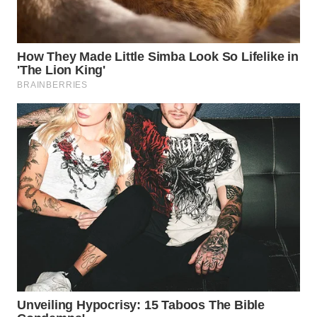
WN
PRIANGAN
TIMUR
WN
SEMARANG
WN
SOLO
WN
BOROBUDUR
WN
MADURA
WN
SURABAYA