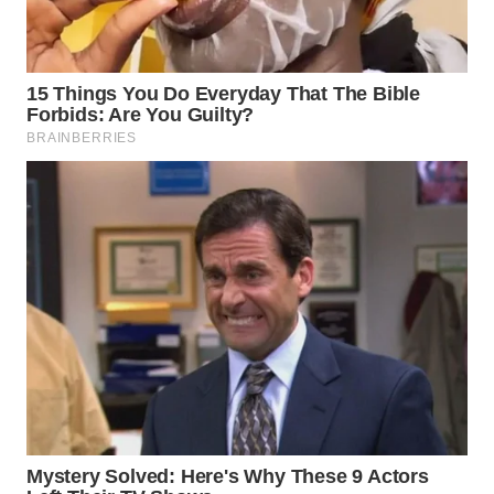
WN
MALUKU
WN
MALUT
WN
DAIRI
WN
DANAU
TOBA
WN
NIAS
WN
LANGKAT