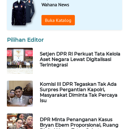
Wahana News
WAHANA
LISTRIK
Buka Katalog
WAHANA
TRAVEL
Pilihan Editor
WAHANA
Setjen DPR RI Perkuat Tata Kelola
TV
Aset Negara Lewat Digitalisasi
Terintegrasi
WAHANANEWS
ID
Komisi III DPR Tegaskan Tak Ada
Surpres Pergantian Kapolri,
WAHANANEWS
Masyarakat Diminta Tak Percaya
CO ID
Isu
WAHANANEWS
DPR Minta Penanganan Kasus
NET
Bryan Ebem Proporsional, Ruang