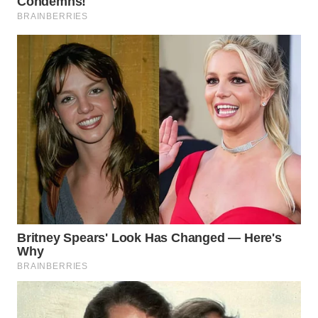
WN
NATUNA
WN
BINTAN
WN
MANDALIKA
WN
LIKUPANG
WN
LABUANBAJO
WN
BORNEO