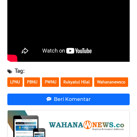
WN
SERAMBI
WN
JAMBI
WN
SULTRA
Tag:
WN
LFNU
PBNU
PWNU
Rukyatul Hilal
Wahananewsco
NTB
Beri Komentar
WN
SULTENG
WN
SULBAR