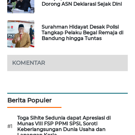
Dorong ASN Deklarasi Sejak Dini
WAHANA
DESA
WISATA
Surahman Hidayat Desak Polisi
Tangkap Pelaku Begal Remaja di
LAPAK
Bandung hingga Tuntas
WAHANA
Wahana
KOMENTAR
Network
KONSUMEN
LISTRIK
Berita Populer
MASYARAKAT
KELISTRIKAN
Toga Sihite Sedunia dapat Apresiasi di
WALINKI
Munas VIII FSP PPMI SPSI, Soroti
#1
Keberlangsungan Dunia Usaha dan
ID