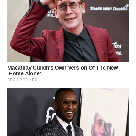
WN
BOGOR
WN
DEPOK
WN
TAPANULI
UTARA
WN
SAMOSIR
WN
PADANG
LAWAS