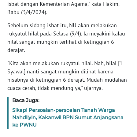
isbat dengan Kementerian Agama," kata Hakim,
Rabu (3/4/2024).
KARIR
Sebelum sidang isbat itu, NU akan melakukan
DISCLAIMER
rukyatul hilal pada Selasa (9/4). Ia meyakini kalau
hilal sangat mungkin terlihat di ketinggian 6
Wahana
derajat.
News
Regional
"Kita akan melakukan rukyatul hilal. Nah, hilal [1
Syawal] nanti sangat mungkin dilihat karena
WN
hisabnya di ketinggian 6 derajat. Mudah-mudahan
SUMUT
cuaca cerah, tidak mendung ya," ujarnya.
WN
Baca Juga:
JAKARTA
Sikapi Persoalan-persoalan Tanah Warga
Nahdliyin, Kakanwil BPN Sumut Anjangsana
WN
ke PWNU
JABAR