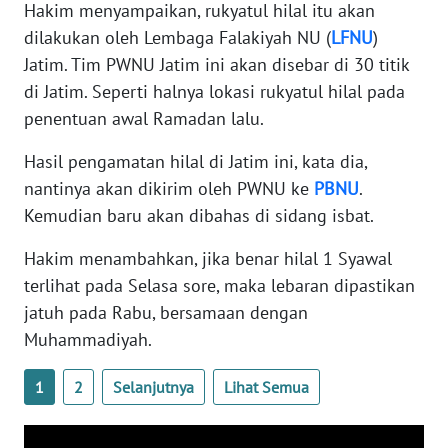
Hakim menyampaikan, rukyatul hilal itu akan
WN
dilakukan oleh Lembaga Falakiyah NU (
LFNU
)
BANTEN
Jatim. Tim PWNU Jatim ini akan disebar di 30 titik
di Jatim. Seperti halnya lokasi rukyatul hilal pada
WN
NTT
penentuan awal Ramadan lalu.
Hasil pengamatan hilal di Jatim ini, kata dia,
WN
KEPRI
nantinya akan dikirim oleh PWNU ke
PBNU
.
Kemudian baru akan dibahas di sidang isbat.
WN
Hakim menambahkan, jika benar hilal 1 Syawal
PAPUA
terlihat pada Selasa sore, maka lebaran dipastikan
jatuh pada Rabu, bersamaan dengan
WN
PAPUA
Muhammadiyah.
BARAT
1
2
Selanjutnya
Lihat Semua
WN
RIAU