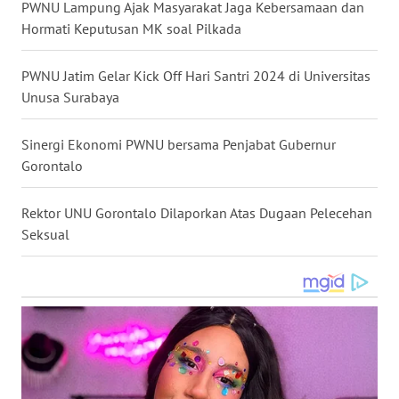
PWNU Lampung Ajak Masyarakat Jaga Kebersamaan dan
WN
Hormati Keputusan MK soal Pilkada
NUSANTARA
PWNU Jatim Gelar Kick Off Hari Santri 2024 di Universitas
WN
Unusa Surabaya
JOGJA
Sinergi Ekonomi PWNU bersama Penjabat Gubernur
WN
Gorontalo
JATIM
Rektor UNU Gorontalo Dilaporkan Atas Dugaan Pelecehan
WN
Seksual
BALI
WN
KALBAR
WN
KALTENG