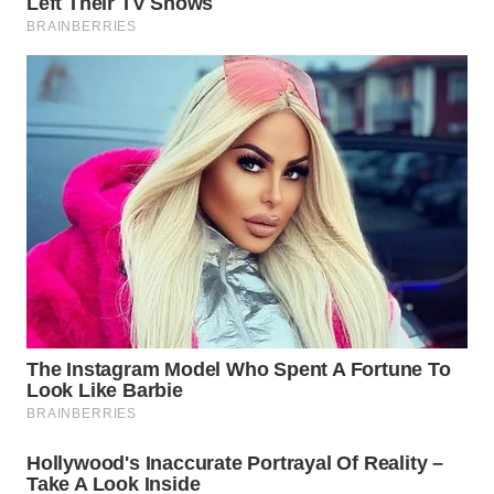
WN
TAPANULI
SELATAN
WN
TANJUNG
LESUNG
WN
KARO
WN
SIMALUNGUN
WN
LABUHANBATU
WN