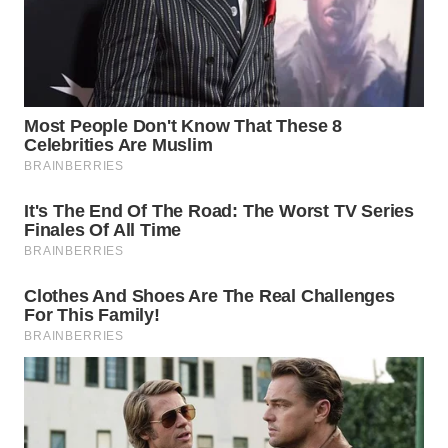
WN
SUMEDANG
WN
CIANJUR
WN
KEPULAUAN
SERIBU
WN
TANGERANG
WN
BINJAI
WN
CIREBON