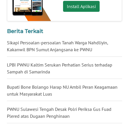
Install Aplikasi
WN
BABEL
WN
Berita Terkait
SUMBAR
Sikapi Persoalan-persoalan Tanah Warga Nahdliyin,
Kakanwil BPN Sumut Anjangsana ke PWNU
WN
SUMSEL
LPBI PWNU Kaltim Serukan Perhatian Serius terhadap
Sampah di Samarinda
WN
BENGKULU
Bupati Bone Bolango Harap NU Ambil Peran Keagamaan
untuk Masyarakat Luas
WN
LAMPUNG
PWNU Sulawesi Tengah Desak Polri Periksa Gus Fuad
WN
Plered atas Dugaan Penghinaan
JATENG