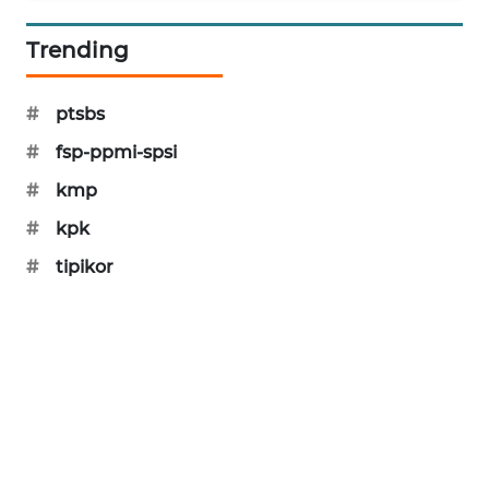
PORTAL
KONSUMEN
Trending
FORWAMKI
#
ptsbs
#
fsp-ppmi-spsi
ALPERKLINAS
#
kmp
FORJASIDA
#
kpk
#
tipikor
TAMBANG
NEWS
SITUNGIR
NEWS
SIDIKALANG
NEWS