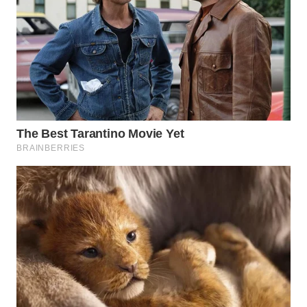
WN
INDRAMAYU
WN
KUNINGAN
WN
MAJALENGKA
WN
SUBANG
WN
SUKABUMI
WN
PURWAKARTA