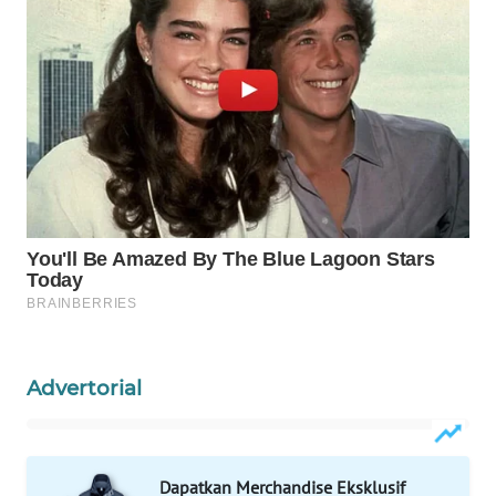
Wahana
Media
Group
WAHANA
NEWS
WAHANA
TANI
WAHANA
ADVOKAT
WAHANA
Advertorial
INFRASTRUKTUR
WAHANA
KONSUMEN
Dapatkan Merchandise Eksklusif