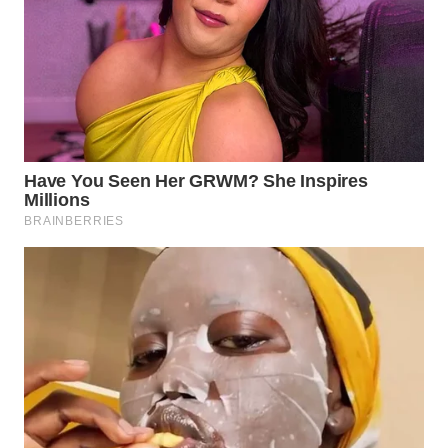
WN
KALTARA
WN
KALSEL
WN
KALTIM
WN
SULSEL
WN
GORONTALO
WN
SULUT