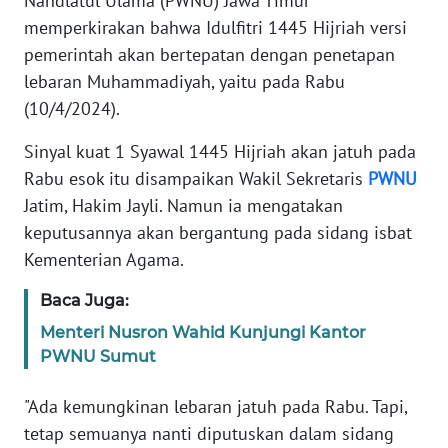
Nahdlatul Ulama (PWNU) Jawa Timur
Informasi
memperkirakan bahwa Idulfitri 1445 Hijriah versi
INDEKS
pemerintah akan bertepatan dengan penetapan
BERITA
lebaran Muhammadiyah, yaitu pada Rabu
(10/4/2024).
KONTAK
KAMI
Sinyal kuat 1 Syawal 1445 Hijriah akan jatuh pada
Rabu esok itu disampaikan Wakil Sekretaris
PWNU
INFO
Jatim, Hakim Jayli. Namun ia mengatakan
IKLAN
keputusannya akan bergantung pada sidang isbat
Kementerian Agama.
TENTANG
KAMI
Baca Juga:
Menteri Nusron Wahid Kunjungi Kantor
PEDOMAN
PWNU Sumut
MEDIA
SIBER
"Ada kemungkinan lebaran jatuh pada Rabu. Tapi,
tetap semuanya nanti diputuskan dalam sidang
REDAKSI