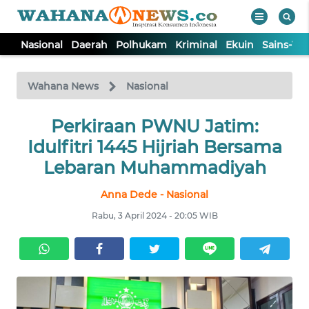
Nasional
Daerah
Polhukam
Kriminal
Ekuin
Sains-Te
WAHANA
Tutup
TV
Wahana News
Nasional
NASIONAL
Perkiraan PWNU Jatim:
Idulfitri 1445 Hijriah Bersama
DAERAH
Lebaran Muhammadiyah
Anna Dede - Nasional
POLHUKAM
Rabu, 3 April 2024 - 20:05 WIB
KRIMINAL
EKUIN