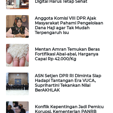
Digital Harus Tetap Sehat
WAHANA
SPORT
Anggota Komisi VIII DPR Ajak
Masyarakat Pahami Pengelolaan
WAHANA
Dana Haji agar Tak Mudah
UMKM
Terpengaruh Isu
WAHANA
SELEB
Mentan Amran Temukan Beras
Fortifikasi Abal-abal, Harganya
Capai Rp 42.000/Kg
WAHANA
PERSONA
ASN Setjen DPR RI Diminta Siap
Hadapi Tantangan Era VUCA,
WAHANA
Suprihartini Tekankan Nilai
OTOMOTIF
BerAKHLAK
WAHANA
HEALTH
Konflik Kepentingan Jadi Pemicu
Korupsi, Kementerian PANRB