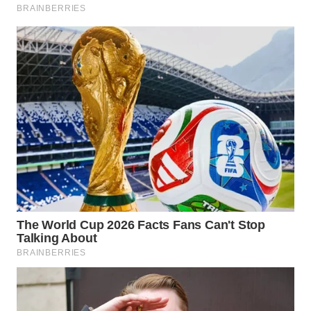
TAPANULI
TENGAH
WN DELI
SERDANG
WN
TEBING
TINGGI
WN
PAKPAK
WN
KARAWANG
WN
BEKASI