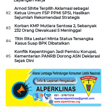
Lapangan Kerja
MAWAKA
Arnod Sihite Terpilih Aklamasi sebagai
#2
Ketua Umum FSP PPMI SPSI, Hasilkan
ID
Sejumlah Rekomendasi Strategis
Korban KMP Mutiara Santosa 2, Sebanyak
MARTABAT
#3
232 Orang Dievakuasi 5 Meninggal
NET
Titin Rita Lestari Minta Status Tersangka
#4
Kasus Suap BPK Dibatalkan
PLN
WATCH
Konflik Kepentingan Jadi Pemicu Korupsi,
#5
Kementerian PANRB Dorong ASN Deklarasi
Sejak Dini
MKLI
LPKKI
LKKI
KOPEKLIN