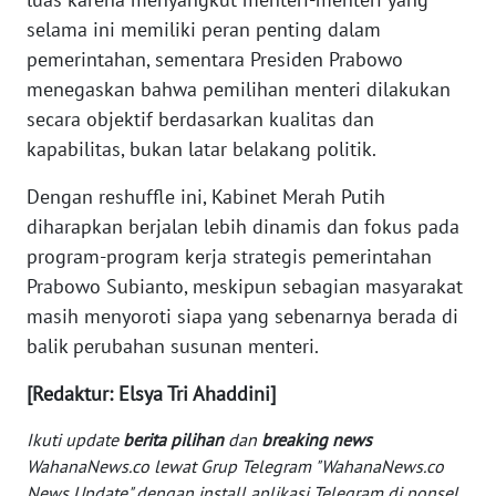
selama ini memiliki peran penting dalam
WN
pemerintahan, sementara Presiden Prabowo
SERAMBI
menegaskan bahwa pemilihan menteri dilakukan
secara objektif berdasarkan kualitas dan
WN
JAMBI
kapabilitas, bukan latar belakang politik.
Dengan reshuffle ini, Kabinet Merah Putih
WN
diharapkan berjalan lebih dinamis dan fokus pada
SULTRA
program-program kerja strategis pemerintahan
WN
Prabowo Subianto, meskipun sebagian masyarakat
NTB
masih menyoroti siapa yang sebenarnya berada di
balik perubahan susunan menteri.
WN
SULTENG
[Redaktur: Elsya Tri Ahaddini]
Ikuti update
berita pilihan
dan
breaking news
WN
WahanaNews.co lewat Grup Telegram "WahanaNews.co
SULBAR
News Update" dengan install aplikasi Telegram di ponsel,