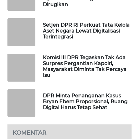
Dirugikan
PORTAL
KONSUMEN
Setjen DPR RI Perkuat Tata Kelola
FORWAMKI
Aset Negara Lewat Digitalisasi
Terintegrasi
ALPERKLINAS
Komisi III DPR Tegaskan Tak Ada
FORJASIDA
Surpres Pergantian Kapolri,
Masyarakat Diminta Tak Percaya
Isu
TAMBANG
NEWS
DPR Minta Penanganan Kasus
SITUNGIR
Bryan Ebem Proporsional, Ruang
Digital Harus Tetap Sehat
NEWS
SIDIKALANG
NEWS
KOMENTAR