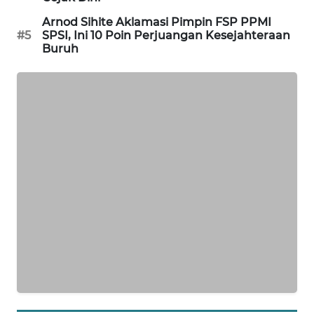
KARING
Arnod Sihite Aklamasi Pimpin FSP PPMI
NEWS
#5
SPSI, Ini 10 Poin Perjuangan Kesejahteraan
Buruh
JURNAL
MARITIM
HUMBANG
NEWS
GARONGGANG
NEWS
FISUELRI
ID
ENERGI
NEWS