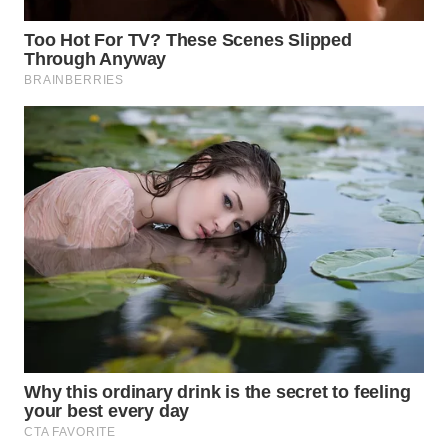
WN
BOGOR
WN
DEPOK
WN
TAPANULI
UTARA
WN
SAMOSIR
WN
PADANG
LAWAS