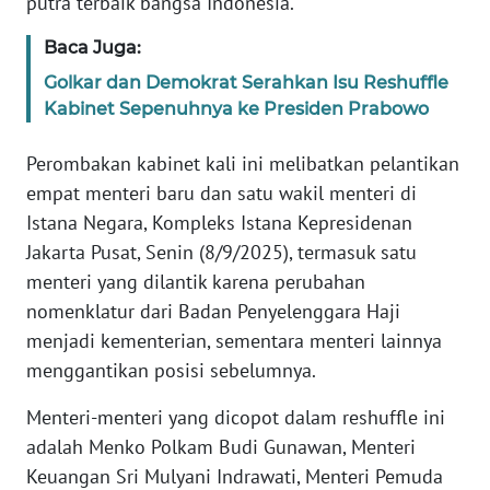
putra terbaik bangsa Indonesia."
Baca Juga:
KARIR
Golkar dan Demokrat Serahkan Isu Reshuffle
Kabinet Sepenuhnya ke Presiden Prabowo
DISCLAIMER
Perombakan kabinet kali ini melibatkan pelantikan
Wahana
News
empat menteri baru dan satu wakil menteri di
Regional
Istana Negara, Kompleks Istana Kepresidenan
Jakarta Pusat, Senin (8/9/2025), termasuk satu
WN
menteri yang dilantik karena perubahan
SUMUT
nomenklatur dari Badan Penyelenggara Haji
menjadi kementerian, sementara menteri lainnya
WN
menggantikan posisi sebelumnya.
JAKARTA
Menteri-menteri yang dicopot dalam reshuffle ini
WN
adalah Menko Polkam Budi Gunawan, Menteri
JABAR
Keuangan Sri Mulyani Indrawati, Menteri Pemuda