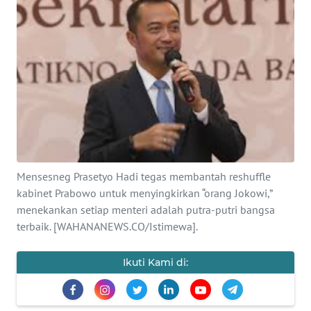
SAINS-TEKNO
KESEHATAN
INTERNASIONAL
SERBA-SERBI
PENDIDIKAN
Mensesneg Prasetyo Hadi tegas membantah reshuffle
kabinet Prabowo untuk menyingkirkan “orang Jokowi,”
OLAHRAGA
menekankan setiap menteri adalah putra-putri bangsa
terbaik. [WAHANANEWS.CO/Istimewa].
OPINI
Ikuti Kami di:
EDITORIAL