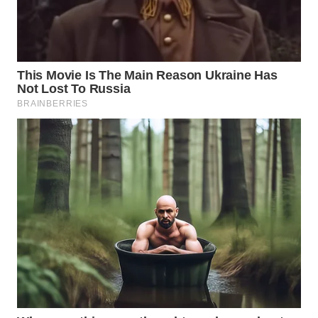
WAHANA
SPORT
WAHANA
UMKM
WAHANA
SELEB
WAHANA
PERSONA
WAHANA
OTOMOTIF
WAHANA
HEALTH