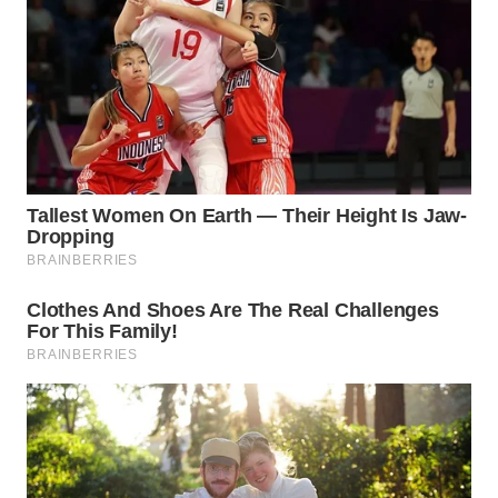
WN
INDRAMAYU
WN
KUNINGAN
WN
MAJALENGKA
WN
SUBANG
WN
SUKABUMI
WN
PURWAKARTA