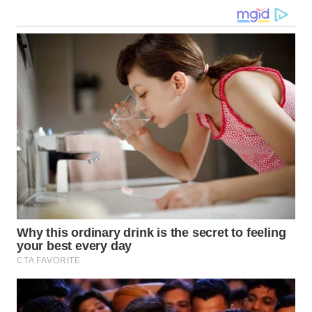
WN
MALUKU
WN
MALUT
WN
DAIRI
WN
DANAU
TOBA
WN
NIAS
WN
LANGKAT