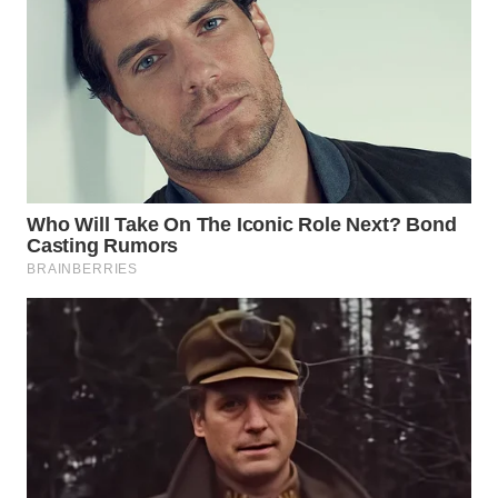
WAHANA
LISTRIK
WAHANA
TRAVEL
WAHANA
TV
WAHANANEWS
ID
WAHANANEWS
CO ID
WAHANANEWS
NET