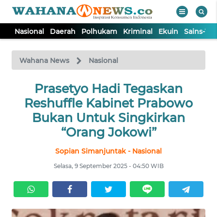
Nasional
Daerah
Polhukam
Kriminal
Ekuin
Sains-Te
WAHANA
Tutup
TV
Wahana News
Nasional
NASIONAL
Prasetyo Hadi Tegaskan
Reshuffle Kabinet Prabowo
DAERAH
Bukan Untuk Singkirkan
“Orang Jokowi”
POLHUKAM
Sopian Simanjuntak - Nasional
Selasa, 9 September 2025 - 04:50 WIB
KRIMINAL
EKUIN