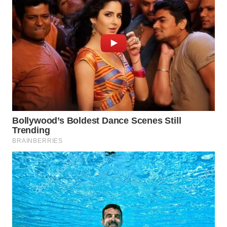
WN
TAPANULI
SELATAN
WN
TANJUNG
LESUNG
WN
KARO
WN
SIMALUNGUN
WN
LABUHANBATU
WN