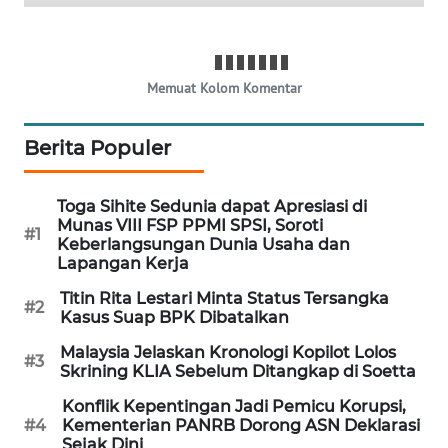
SIBARAGAS
NEWS
Memuat Kolom Komentar
METRO
SIANTAR
NEWS
Berita Populer
METRO
Toga Sihite Sedunia dapat Apresiasi di
MEDAN
Munas VIII FSP PPMI SPSI, Soroti
#1
NEWS
Keberlangsungan Dunia Usaha dan
Lapangan Kerja
METRO
Titin Rita Lestari Minta Status Tersangka
#2
JAKARTA
Kasus Suap BPK Dibatalkan
NEWS
Malaysia Jelaskan Kronologi Kopilot Lolos
#3
Skrining KLIA Sebelum Ditangkap di Soetta
KRT
Konflik Kepentingan Jadi Pemicu Korupsi,
NEWS
#4
Kementerian PANRB Dorong ASN Deklarasi
Sejak Dini