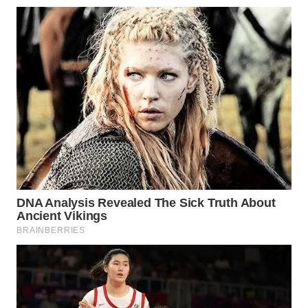
WN
SUMEDANG
WN
CIANJUR
WN
KEPULAUAN
SERIBU
WN
TANGERANG
WN
BINJAI
WN
CIREBON