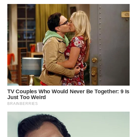
Wahana
Media
Group
WAHANA
NEWS
WAHANA
TANI
WAHANA
ADVOKAT
WAHANA
INFRASTRUKTUR
WAHANA
KONSUMEN