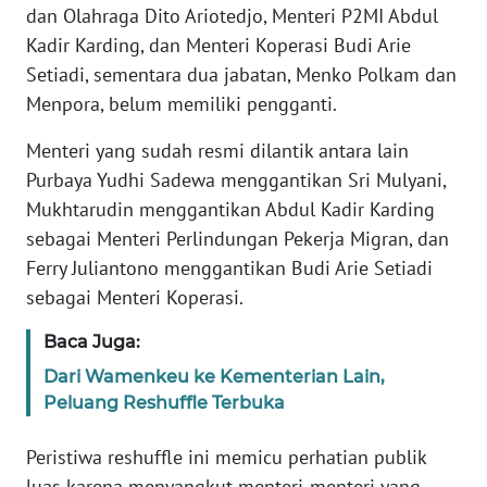
dan Olahraga Dito Ariotedjo, Menteri P2MI Abdul
WN
BANTEN
Kadir Karding, dan Menteri Koperasi Budi Arie
Setiadi, sementara dua jabatan, Menko Polkam dan
WN
Menpora, belum memiliki pengganti.
NTT
Menteri yang sudah resmi dilantik antara lain
Purbaya Yudhi Sadewa menggantikan Sri Mulyani,
WN
KEPRI
Mukhtarudin menggantikan Abdul Kadir Karding
sebagai Menteri Perlindungan Pekerja Migran, dan
WN
Ferry Juliantono menggantikan Budi Arie Setiadi
PAPUA
sebagai Menteri Koperasi.
WN
Baca Juga:
PAPUA
Dari Wamenkeu ke Kementerian Lain,
BARAT
Peluang Reshuffle Terbuka
WN
Peristiwa reshuffle ini memicu perhatian publik
RIAU
luas karena menyangkut menteri-menteri yang