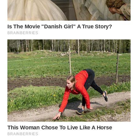
WN
NATUNA
WN
BINTAN
WN
MANDALIKA
WN
LIKUPANG
WN
LABUANBAJO
WN
BORNEO