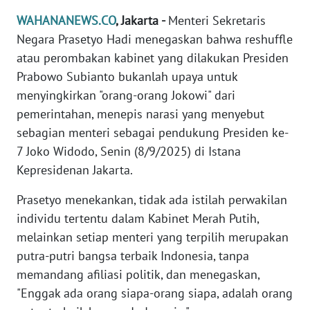
Informasi
WAHANANEWS.CO
, Jakarta -
Menteri Sekretaris
INDEKS
Negara Prasetyo Hadi menegaskan bahwa reshuffle
BERITA
atau perombakan kabinet yang dilakukan Presiden
Prabowo Subianto bukanlah upaya untuk
KONTAK
menyingkirkan "orang-orang Jokowi" dari
KAMI
pemerintahan, menepis narasi yang menyebut
sebagian menteri sebagai pendukung Presiden ke-
INFO
7 Joko Widodo, Senin (8/9/2025) di Istana
IKLAN
Kepresidenan Jakarta.
TENTANG
Prasetyo menekankan, tidak ada istilah perwakilan
KAMI
individu tertentu dalam Kabinet Merah Putih,
melainkan setiap menteri yang terpilih merupakan
PEDOMAN
putra-putri bangsa terbaik Indonesia, tanpa
MEDIA
SIBER
memandang afiliasi politik, dan menegaskan,
"Enggak ada orang siapa-orang siapa, adalah orang
REDAKSI