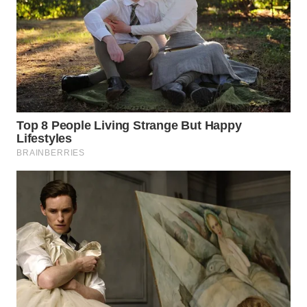
WN
PRIANGAN
TIMUR
WN
SEMARANG
WN
SOLO
WN
BOROBUDUR
WN
MADURA
WN
SURABAYA