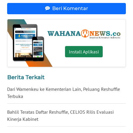
WN
Beri Komentar
NUSANTARA
WN
JOGJA
WN
Install Aplikasi
JATIM
WN
Berita Terkait
BALI
Dari Wamenkeu ke Kementerian Lain, Peluang Reshuffle
WN
Terbuka
KALBAR
Bahlil Teratas Daftar Reshuffle, CELIOS Rilis Evaluasi
WN
Kinerja Kabinet
KALTENG