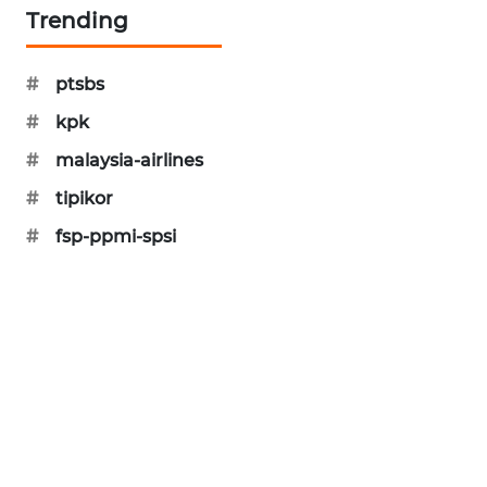
CILEUNGSI
Trending
NEWS
#
ptsbs
BERKAT
NEWS
#
kpk
#
malaysia-airlines
BERAMPU
NEWS
#
tipikor
#
fsp-ppmi-spsi
ANUGERAH
NEWS
AKHLAK
ID
PERAPKI
NEWS