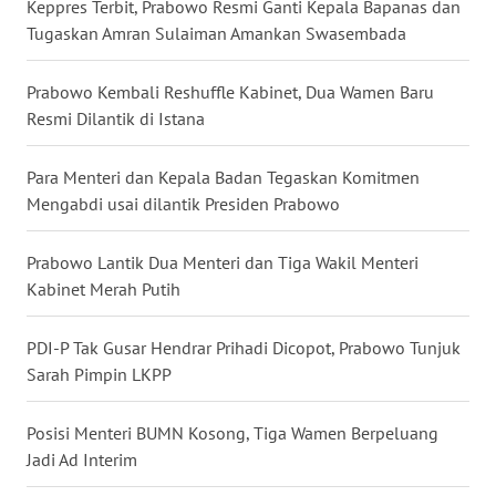
Keppres Terbit, Prabowo Resmi Ganti Kepala Bapanas dan
WN
Tugaskan Amran Sulaiman Amankan Swasembada
KALTARA
Prabowo Kembali Reshuffle Kabinet, Dua Wamen Baru
WN
Resmi Dilantik di Istana
KALSEL
Para Menteri dan Kepala Badan Tegaskan Komitmen
WN
Mengabdi usai dilantik Presiden Prabowo
KALTIM
Prabowo Lantik Dua Menteri dan Tiga Wakil Menteri
WN
Kabinet Merah Putih
SULSEL
PDI-P Tak Gusar Hendrar Prihadi Dicopot, Prabowo Tunjuk
WN
Sarah Pimpin LKPP
GORONTALO
Posisi Menteri BUMN Kosong, Tiga Wamen Berpeluang
WN
SULUT
Jadi Ad Interim