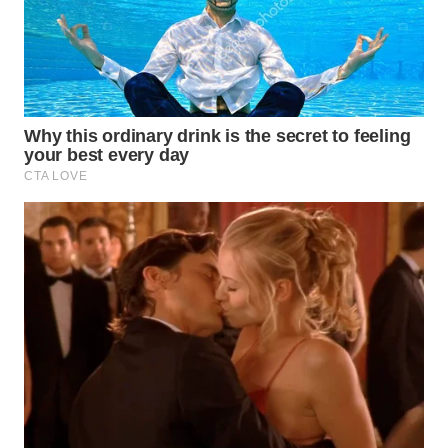
TAPANULI
TENGAH
WN DELI
SERDANG
WN
TEBING
TINGGI
WN
PAKPAK
WN
KARAWANG
WN
BEKASI