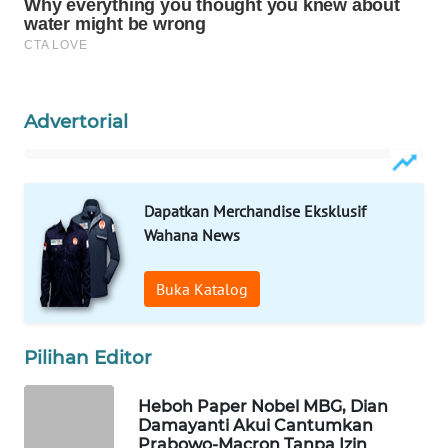
WAHANA
DESA
WISATA
LAPAK
Advertorial
WAHANA
Wahana
Network
Dapatkan Merchandise Eksklusif
Wahana News
KONSUMEN
LISTRIK
Buka Katalog
MASYARAKAT
Pilihan Editor
KELISTRIKAN
Heboh Paper Nobel MBG, Dian
WALINKI
Damayanti Akui Cantumkan
ID
Prabowo-Macron Tanpa Izin