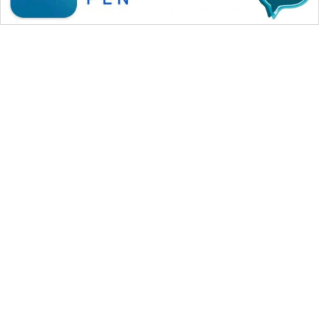
WAHANA MEDIA GROUP
|
|
|
WAHANA NEWS co
WAHANA TANI
WAHANA ADVOKAT
|
|
WAHANA INFRASTRUKTUR
WAHANA KONSUMEN
|
|
|
WAHANA LISTRIK
WAHANA TRAVEL
WAHANA TV
|
|
|
WAHANANEWS id
WAHANANEWS CO ID
WAHANANEWS NET
|
|
|
WAHANA SPORT ID
Wahana UMKM
Wahana Seleb
|
|
|
Wahana Persona
Wahana Otomotif
Wahana Health
|
Wahana Desa Wisata
Lapak Wahana