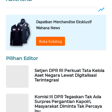
WAHANA
DESA
WISATA
Dapatkan Merchandise Eksklusif
Wahana News
LAPAK
WAHANA
Buka Katalog
Wahana
Network
Pilihan Editor
KONSUMEN
LISTRIK
Setjen DPR RI Perkuat Tata Kelola
Aset Negara Lewat Digitalisasi
Terintegrasi
MASYARAKAT
KELISTRIKAN
Komisi III DPR Tegaskan Tak Ada
Surpres Pergantian Kapolri,
WALINKI
Masyarakat Diminta Tak Percaya
ID
Isu