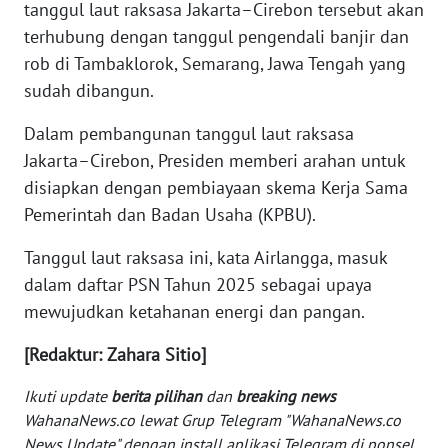
tanggul laut raksasa Jakarta–Cirebon tersebut akan
WN
terhubung dengan tanggul pengendali banjir dan
BABEL
rob di Tambaklorok, Semarang, Jawa Tengah yang
sudah dibangun.
WN
SUMBAR
Dalam pembangunan tanggul laut raksasa
Jakarta–Cirebon, Presiden memberi arahan untuk
WN
disiapkan dengan pembiayaan skema Kerja Sama
SUMSEL
Pemerintah dan Badan Usaha (KPBU).
WN
Tanggul laut raksasa ini, kata Airlangga, masuk
BENGKULU
dalam daftar PSN Tahun 2025 sebagai upaya
mewujudkan ketahanan energi dan pangan.
WN
LAMPUNG
[Redaktur: Zahara Sitio]
Ikuti update
berita pilihan
dan
breaking news
WN
WahanaNews.co lewat Grup Telegram "WahanaNews.co
JATENG
News Update" dengan install aplikasi Telegram di ponsel,