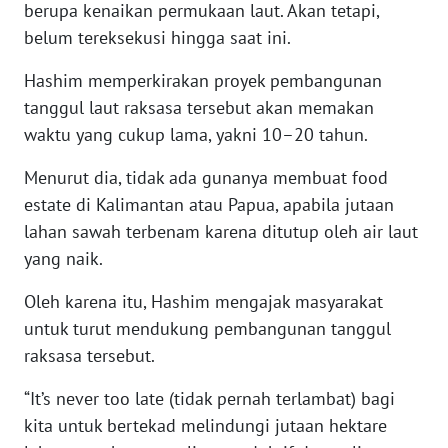
berupa kenaikan permukaan laut. Akan tetapi,
WN
belum tereksekusi hingga saat ini.
BANTEN
Hashim memperkirakan proyek pembangunan
WN
tanggul laut raksasa tersebut akan memakan
NTT
waktu yang cukup lama, yakni 10–20 tahun.
WN
Menurut dia, tidak ada gunanya membuat food
KEPRI
estate di Kalimantan atau Papua, apabila jutaan
lahan sawah terbenam karena ditutup oleh air laut
WN
yang naik.
PAPUA
Oleh karena itu, Hashim mengajak masyarakat
WN
untuk turut mendukung pembangunan tanggul
PAPUA
raksasa tersebut.
BARAT
“It’s never too late (tidak pernah terlambat) bagi
WN
kita untuk bertekad melindungi jutaan hektare
RIAU