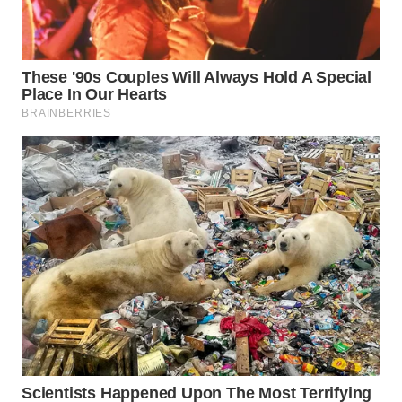
WN
SUMEDANG
WN
CIANJUR
WN
KEPULAUAN
SERIBU
WN
TANGERANG
WN
BINJAI
WN
CIREBON