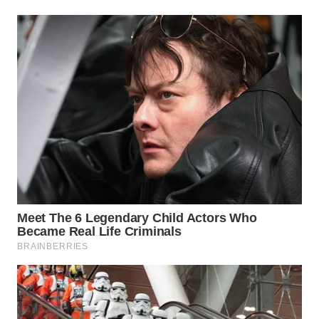
WN
PRIANGAN
TIMUR
WN
SEMARANG
WN
SOLO
WN
BOROBUDUR
WN
MADURA
WN
SURABAYA