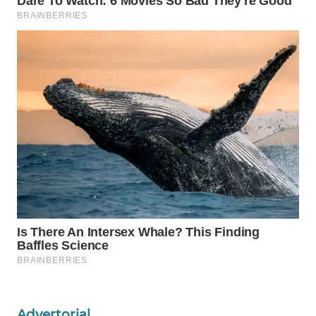
WAHANA
SPORT
WAHANA
UMKM
WAHANA
SELEB
WAHANA
PERSONA
WAHANA
OTOMOTIF
WAHANA
HEALTH
Advertorial