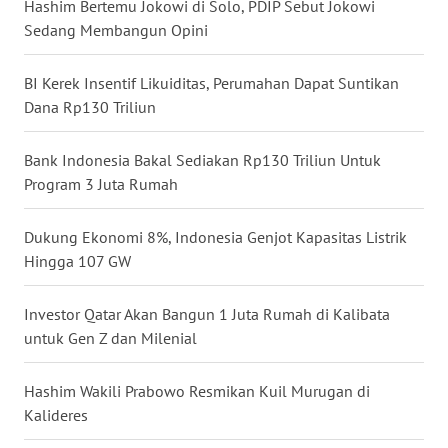
Hashim Bertemu Jokowi di Solo, PDIP Sebut Jokowi
WN
Sedang Membangun Opini
MALUKU
BI Kerek Insentif Likuiditas, Perumahan Dapat Suntikan
WN
Dana Rp130 Triliun
MALUT
Bank Indonesia Bakal Sediakan Rp130 Triliun Untuk
WN
Program 3 Juta Rumah
DAIRI
Dukung Ekonomi 8%, Indonesia Genjot Kapasitas Listrik
WN
Hingga 107 GW
DANAU
TOBA
Investor Qatar Akan Bangun 1 Juta Rumah di Kalibata
WN
untuk Gen Z dan Milenial
NIAS
Hashim Wakili Prabowo Resmikan Kuil Murugan di
WN
Kalideres
LANGKAT