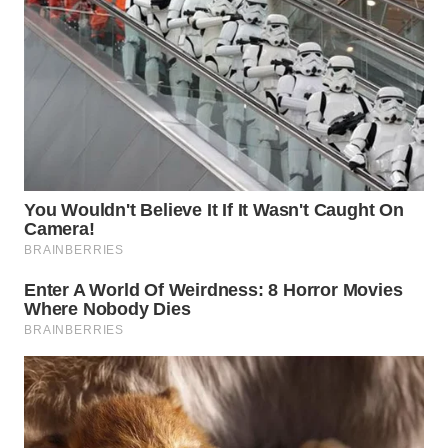
WN
NATUNA
WN
BINTAN
WN
MANDALIKA
WN
LIKUPANG
WN
LABUANBAJO
WN
BORNEO