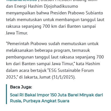
Informasi
dan Energi Hashim Djojohadikusumo
menyampaikan bahwa Presiden Prabowo Subianto
INDEKS
BERITA
telah memutuskan untuk membangun tanggul laut
raksasa sepanjang 700 km dari Banten sampai
KONTAK
Jawa Timur.
KAMI
“Pemerintah Prabowo sudah memutuskan untuk
INFO
melaksanakan beberapa program, termasuk
IKLAN
pembangunan tanggul laut raksasa sepanjang 700
km dari Banten sampai Jawa Timur,” kata Hashim
TENTANG
dalam acara bertajuk “ESG Sustainable Forum
KAMI
2025,” di Jakarta, Jumat (31/1/2025).
PEDOMAN
Baca Juga:
MEDIA
Soal RI Bakal Impor 150 Juta Barel Minyak dari
SIBER
Rusia, Purbaya Angkat Suara
REDAKSI