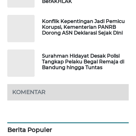
BerAKHLAK
PORTAL
KONSUMEN
Konflik Kepentingan Jadi Pemicu
Korupsi, Kementerian PANRB
FORWAMKI
Dorong ASN Deklarasi Sejak Dini
ALPERKLINAS
Surahman Hidayat Desak Polisi
FORJASIDA
Tangkap Pelaku Begal Remaja di
Bandung hingga Tuntas
TAMBANG
NEWS
KOMENTAR
SITUNGIR
NEWS
SIDIKALANG
NEWS
Berita Populer