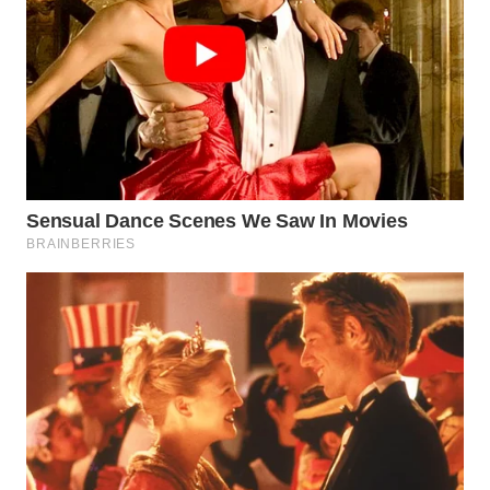
WN
BOGOR
WN
DEPOK
WN
TAPANULI
UTARA
WN
SAMOSIR
WN
PADANG
LAWAS