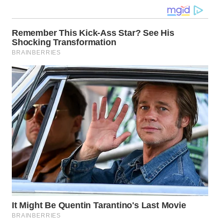
WN
TAPANULI
SELATAN
WN
TANJUNG
LESUNG
WN
KARO
WN
SIMALUNGUN
WN
LABUHANBATU
WN