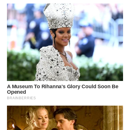
TAPANULI
TENGAH
WN DELI
SERDANG
WN
TEBING
TINGGI
WN
PAKPAK
WN
KARAWANG
WN
BEKASI