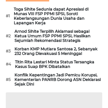
SIBARAGAS
Toga Sihite Sedunia dapat Apresiasi di
NEWS
Munas VIII FSP PPMI SPSI, Soroti
#1
Keberlangsungan Dunia Usaha dan
Lapangan Kerja
METRO
SIANTAR
Arnod Sihite Terpilih Aklamasi sebagai
NEWS
#2
Ketua Umum FSP PPMI SPSI, Hasilkan
Sejumlah Rekomendasi Strategis
METRO
Korban KMP Mutiara Santosa 2, Sebanyak
#3
MEDAN
232 Orang Dievakuasi 5 Meninggal
NEWS
Titin Rita Lestari Minta Status Tersangka
#4
Kasus Suap BPK Dibatalkan
METRO
Konflik Kepentingan Jadi Pemicu Korupsi,
JAKARTA
#5
Kementerian PANRB Dorong ASN Deklarasi
NEWS
Sejak Dini
KRT
NEWS