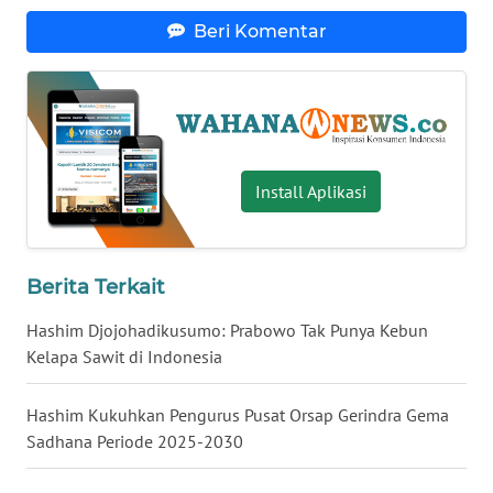
WN
Beri Komentar
KALTARA
WN
KALSEL
WN
Install Aplikasi
KALTIM
WN
Berita Terkait
SULSEL
Hashim Djojohadikusumo: Prabowo Tak Punya Kebun
WN
Kelapa Sawit di Indonesia
GORONTALO
Hashim Kukuhkan Pengurus Pusat Orsap Gerindra Gema
WN
Sadhana Periode 2025-2030
SULUT