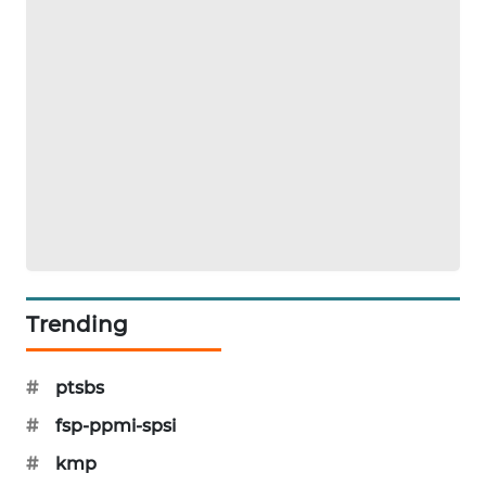
KARING
NEWS
JURNAL
MARITIM
HUMBANG
NEWS
GARONGGANG
NEWS
Trending
FISUELRI
ID
#
ptsbs
ENERGI
#
fsp-ppmi-spsi
NEWS
#
kmp