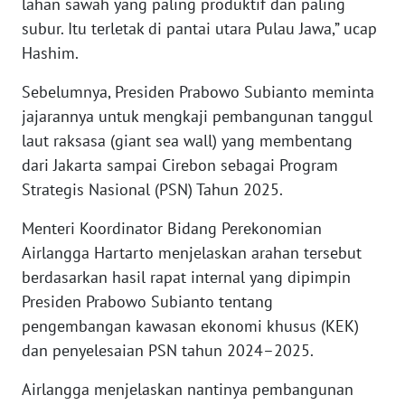
lahan sawah yang paling produktif dan paling
subur. Itu terletak di pantai utara Pulau Jawa,” ucap
WN
SERAMBI
Hashim.
Sebelumnya, Presiden Prabowo Subianto meminta
WN
jajarannya untuk mengkaji pembangunan tanggul
JAMBI
laut raksasa (giant sea wall) yang membentang
dari Jakarta sampai Cirebon sebagai Program
WN
SULTRA
Strategis Nasional (PSN) Tahun 2025.
Menteri Koordinator Bidang Perekonomian
WN
NTB
Airlangga Hartarto menjelaskan arahan tersebut
berdasarkan hasil rapat internal yang dipimpin
WN
Presiden Prabowo Subianto tentang
SULTENG
pengembangan kawasan ekonomi khusus (KEK)
dan penyelesaian PSN tahun 2024–2025.
WN
SULBAR
Airlangga menjelaskan nantinya pembangunan