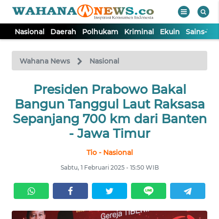
Nasional
Daerah
Polhukam
Kriminal
Ekuin
Sains-Te
WAHANA
Tutup
TV
Wahana News
Nasional
NASIONAL
Presiden Prabowo Bakal
Bangun Tanggul Laut Raksasa
DAERAH
Sepanjang 700 km dari Banten
- Jawa Timur
POLHUKAM
Tio - Nasional
Sabtu, 1 Februari 2025 - 15:50 WIB
KRIMINAL
EKUIN