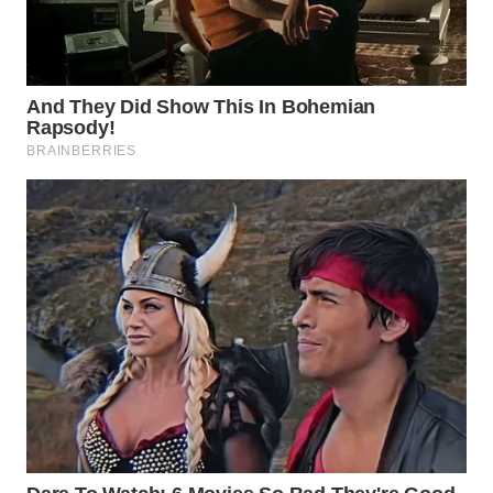
WAHANA
LISTRIK
WAHANA
TRAVEL
WAHANA
TV
WAHANANEWS
ID
WAHANANEWS
CO ID
WAHANANEWS
NET