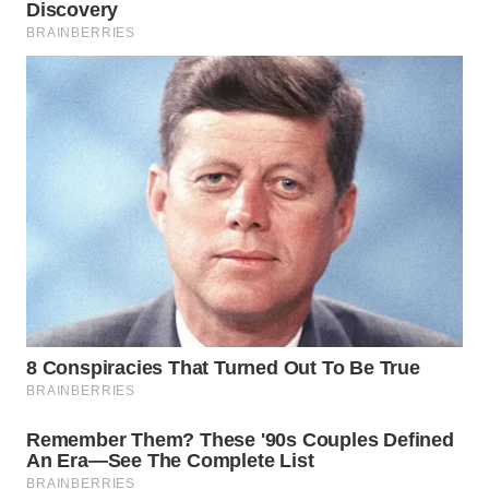
WN
INDRAMAYU
WN
KUNINGAN
WN
MAJALENGKA
WN
SUBANG
WN
SUKABUMI
WN
PURWAKARTA