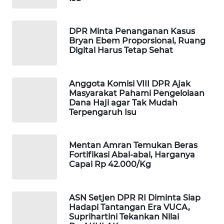
MAWAKA
ID
DPR Minta Penanganan Kasus
Bryan Ebem Proporsional, Ruang
Digital Harus Tetap Sehat
MARTABAT
NET
Anggota Komisi VIII DPR Ajak
PLN
Masyarakat Pahami Pengelolaan
WATCH
Dana Haji agar Tak Mudah
Terpengaruh Isu
MKLI
Mentan Amran Temukan Beras
LPKKI
Fortifikasi Abal-abal, Harganya
Capai Rp 42.000/Kg
LKKI
ASN Setjen DPR RI Diminta Siap
Hadapi Tantangan Era VUCA,
KOPEKLIN
Suprihartini Tekankan Nilai