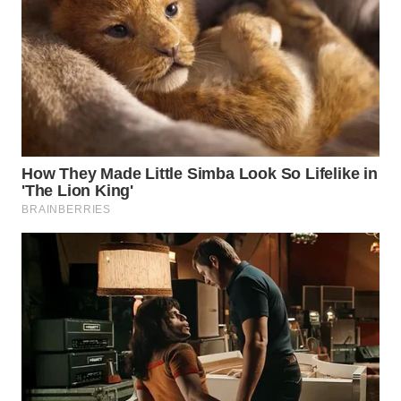
Wahana
Media
Group
WAHANA
NEWS
WAHANA
TANI
WAHANA
ADVOKAT
WAHANA
INFRASTRUKTUR
WAHANA
KONSUMEN