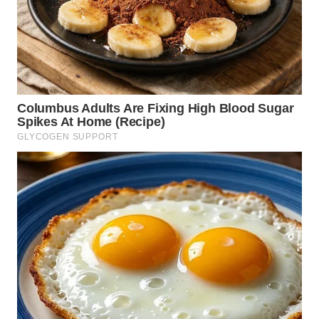
WN
MALUKU
WN
MALUT
WN
DAIRI
WN
DANAU
TOBA
WN
NIAS
WN
LANGKAT