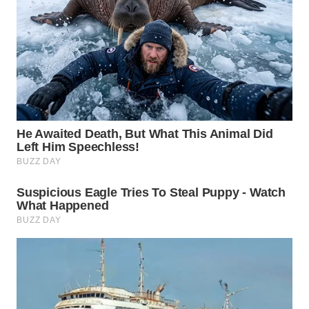
WN
SUMEDANG
WN
CIANJUR
WN
KEPULAUAN
SERIBU
WN
TANGERANG
WN
BINJAI
WN
CIREBON