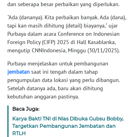
dan seberapa besar perbaikan yang diperlukan.
KARIR
"Ada (dananya). Kita perbaikan banyak. Ada (dana),
tapi kan masih dihitung (detail) biayanya," ujar
DISCLAIMER
Purbaya dalam acara Conference on Indonesian
Foreign Policy (CIFP) 2025 di Hall Kasablanka,
Wahana
mengutip CNNIndonesia, Minggu (30/11/2025).
News
Regional
Purbaya menjelaskan untuk pembangunan
jembatan
saat ini tengah dalam tahap
WN
pengumpulan data lokasi yang perlu dibangun.
SUMUT
Setelah datanya ada, baru akan dihitung
kebutuhan anggaran pastinya.
WN
JAKARTA
Baca Juga:
Karya Bakti TNI di Nias Dibuka Gubsu Bobby,
WN
JABAR
Targetkan Pembangunan Jembatan dan
RTLH