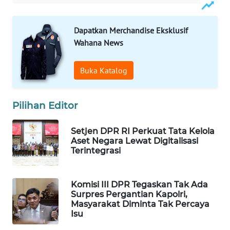
WAHANA
LISTRIK
Dapatkan Merchandise Eksklusif
Wahana News
WAHANA
TRAVEL
Buka Katalog
WAHANA
TV
Pilihan Editor
WAHANANEWS
Setjen DPR RI Perkuat Tata Kelola
ID
Aset Negara Lewat Digitalisasi
Terintegrasi
WAHANANEWS
CO ID
Komisi III DPR Tegaskan Tak Ada
Surpres Pergantian Kapolri,
Masyarakat Diminta Tak Percaya
WAHANANEWS
Isu
NET