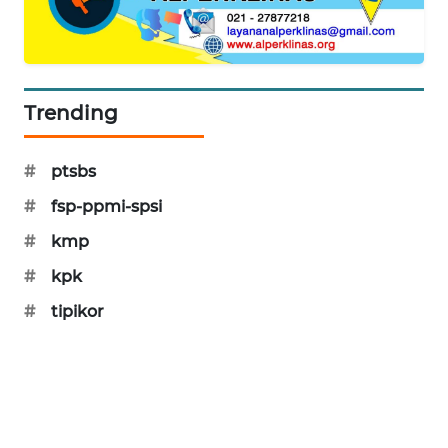
PORTAL
KONSUMEN
FORWAMKI
Trending
ALPERKLINAS
#
ptsbs
FORJASIDA
#
fsp-ppmi-spsi
#
kmp
TAMBANG
NEWS
#
kpk
#
tipikor
SITUNGIR
NEWS
SIDIKALANG
NEWS