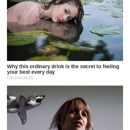
Wahana
Media
Group
WAHANA
NEWS
WAHANA
TANI
WAHANA
ADVOKAT
WAHANA
INFRASTRUKTUR
WAHANA
KONSUMEN