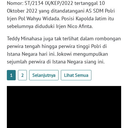
Nomor: ST/2134 IX/KEP/2022 tertanggal 10
WN
Oktober 2022 yang ditandatangani AS SDM Polri
BANTEN
Irjen Pol Wahyu Widada. Posisi Kapolda Jatim itu
sebelumnya diduduki Irjen Nico Afinta.
WN
NTT
Teddy Minahasa juga tak terlihat dalam rombongan
perwira tengah hingga perwira tinggi Polri di
WN
KEPRI
Istana Negara hari ini. Jokowi mengumpulkan
sejumlah perwira di Istana Negara siang ini.
WN
PAPUA
1
2
Selanjutnya
Lihat Semua
WN
PAPUA
BARAT
WN
RIAU