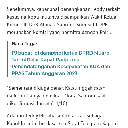
Sebelumnya, kabar soal penangkapan Teddy terkait
KARIR
kasus narkoba mulanya disampaikan Wakil Ketua
Komisi III DPR Ahmad Sahroni. Komisi III DPR
DISCLAIMER
merupakan komisi yang bermitra dengan Polri.
Wahana
Baca Juga:
News
PJ bupati di dampingi ketua DPRD Muaro
Regional
Jambi Gelar Rapat Paripurna
Penandatanganan Kesepakatan KUA dan
WN
PPAS Tahun Anggaran 2023
SUMUT
"Sementara diduga benar. Kalau nggak salah
WN
narkoba. Isunya demikian," kata Sahroni saat
JAKARTA
dikonfirmasi, Jumat (14/10).
WN
Adapun Teddy Minahasa ditetapkan sebagai
JABAR
Kapolda Jatim berdasarkan Surat Telegram Kapolri