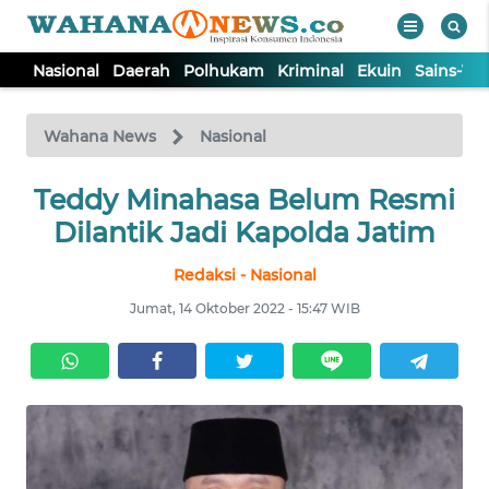
Nasional
Daerah
Polhukam
Kriminal
Ekuin
Sains-Te
WAHANA
Tutup
TV
Wahana News
Nasional
NASIONAL
Teddy Minahasa Belum Resmi
Dilantik Jadi Kapolda Jatim
DAERAH
Redaksi - Nasional
Jumat, 14 Oktober 2022 - 15:47 WIB
POLHUKAM
KRIMINAL
EKUIN