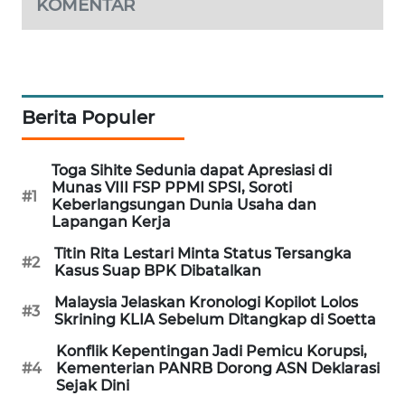
KOMENTAR
PORTAL
KONSUMEN
FORWAMKI
Berita Populer
ALPERKLINAS
Toga Sihite Sedunia dapat Apresiasi di
FORJASIDA
Munas VIII FSP PPMI SPSI, Soroti
#1
Keberlangsungan Dunia Usaha dan
Lapangan Kerja
TAMBANG
NEWS
Titin Rita Lestari Minta Status Tersangka
#2
Kasus Suap BPK Dibatalkan
SITUNGIR
Malaysia Jelaskan Kronologi Kopilot Lolos
#3
NEWS
Skrining KLIA Sebelum Ditangkap di Soetta
Konflik Kepentingan Jadi Pemicu Korupsi,
SIDIKALANG
#4
Kementerian PANRB Dorong ASN Deklarasi
NEWS
Sejak Dini