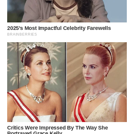
WN
KALTARA
WN
KALSEL
WN
KALTIM
WN
SULSEL
WN
GORONTALO
WN
SULUT