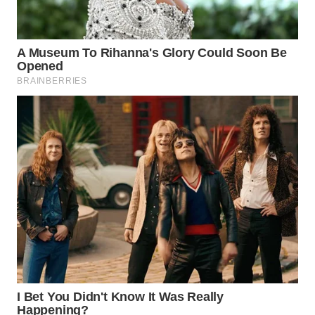
WN
PRIANGAN
TIMUR
WN
SEMARANG
WN
SOLO
WN
BOROBUDUR
WN
MADURA
WN
SURABAYA