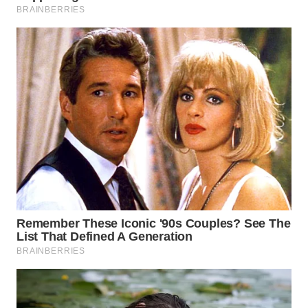
WN
NATUNA
WN
BINTAN
WN
MANDALIKA
WN
LIKUPANG
WN
LABUANBAJO
WN
BORNEO