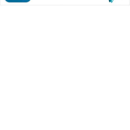
WAHANA MEDIA GROUP
|
|
|
WAHANA NEWS co
WAHANA TANI
WAHANA ADVOKAT
|
|
WAHANA INFRASTRUKTUR
WAHANA KONSUMEN
|
|
|
WAHANA LISTRIK
WAHANA TRAVEL
WAHANA TV
|
|
|
WAHANANEWS id
WAHANANEWS CO ID
WAHANANEWS NET
|
|
|
WAHANA SPORT ID
Wahana UMKM
Wahana Seleb
|
|
|
Wahana Persona
Wahana Otomotif
Wahana Health
|
Wahana Desa Wisata
Lapak Wahana