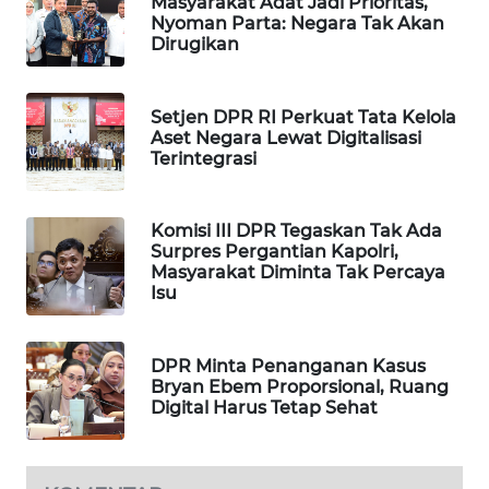
Masyarakat Adat Jadi Prioritas,
Nyoman Parta: Negara Tak Akan
MAWAKA
Dirugikan
ID
Setjen DPR RI Perkuat Tata Kelola
MARTABAT
Aset Negara Lewat Digitalisasi
NET
Terintegrasi
PLN
WATCH
Komisi III DPR Tegaskan Tak Ada
Surpres Pergantian Kapolri,
Masyarakat Diminta Tak Percaya
MKLI
Isu
LPKKI
DPR Minta Penanganan Kasus
Bryan Ebem Proporsional, Ruang
LKKI
Digital Harus Tetap Sehat
KOPEKLIN