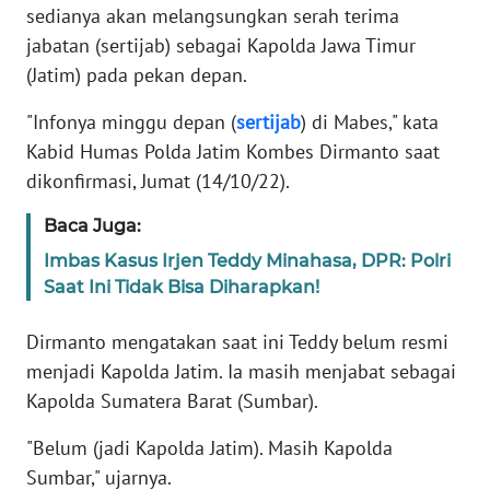
Informasi
sedianya akan melangsungkan serah terima
jabatan (sertijab) sebagai Kapolda Jawa Timur
INDEKS
(Jatim) pada pekan depan.
BERITA
"Infonya minggu depan (
sertijab
) di Mabes," kata
KONTAK
Kabid Humas Polda Jatim Kombes Dirmanto saat
KAMI
dikonfirmasi, Jumat (14/10/22).
INFO
Baca Juga:
IKLAN
Imbas Kasus Irjen Teddy Minahasa, DPR: Polri
Saat Ini Tidak Bisa Diharapkan!
TENTANG
KAMI
Dirmanto mengatakan saat ini Teddy belum resmi
menjadi Kapolda Jatim. Ia masih menjabat sebagai
PEDOMAN
Kapolda Sumatera Barat (Sumbar).
MEDIA
SIBER
"Belum (jadi Kapolda Jatim). Masih Kapolda
Sumbar," ujarnya.
REDAKSI