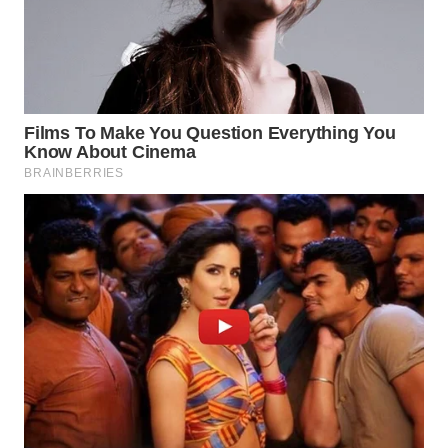
WAHANA
LISTRIK
WAHANA
TRAVEL
WAHANA
TV
WAHANANEWS
ID
WAHANANEWS
CO ID
WAHANANEWS
NET