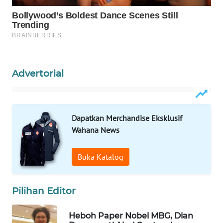
WAHANA
SPORT
WAHANA
UMKM
Advertorial
WAHANA
SELEB
Dapatkan Merchandise Eksklusif
WAHANA
Wahana News
PERSONA
Buka Katalog
WAHANA
OTOMOTIF
Pilihan Editor
WAHANA
HEALTH
Heboh Paper Nobel MBG, Dian