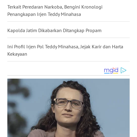
Terkait Peredaran Narkoba, Bengini Kronologi
WN
Penangkapan Irjen Teddy Minahasa
NUSANTARA
Kapolda Jatim Dikabarkan Ditangkap Propam
WN
JOGJA
Ini Profil Irjen Pol Teddy Minahasa, Jejak Karir dan Harta
WN
Kekayaan
JATIM
WN
BALI
WN
KALBAR
WN
KALTENG