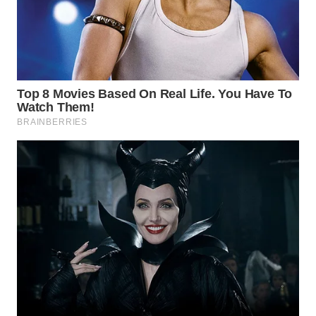
TAPANULI
TENGAH
WN DELI
SERDANG
WN
TEBING
TINGGI
WN
PAKPAK
WN
KARAWANG
WN
BEKASI