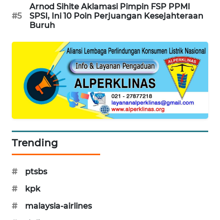
Arnod Sihite Aklamasi Pimpin FSP PPMI
SIBARAGAS
#5
SPSI, Ini 10 Poin Perjuangan Kesejahteraan
NEWS
Buruh
METRO
SIANTAR
NEWS
METRO
MEDAN
NEWS
Trending
METRO
JAKARTA
NEWS
#
ptsbs
#
kpk
KRT
NEWS
#
malaysia-airlines