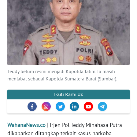
SAINS-TEKNO
KESEHATAN
INTERNASIONAL
SERBA-SERBI
Teddy belum resmi menjadi Kapolda Jatim. Ia masih
PENDIDIKAN
menjabat sebagai Kapolda Sumatera Barat (Sumbar).
OLAHRAGA
Ikuti Kami di:
OPINI
EDITORIAL
WahanaNews.co
|
Irjen Pol Teddy Minahasa Putra
dikabarkan ditangkap terkait kasus narkoba