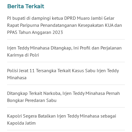
Berita Terkait
WN
BABEL
PJ bupati di dampingi ketua DPRD Muaro Jambi Gelar
Rapat Paripurna Penandatanganan Kesepakatan KUA dan
WN
PPAS Tahun Anggaran 2023
SUMBAR
Irjen Teddy Minahasa Ditangkap, Ini Profil dan Perjalanan
WN
Karirnya di Polri
SUMSEL
Polisi Jerat 11 Tersangka Terkait Kasus Sabu Irjen Teddy
WN
Minahasa
BENGKULU
Ditangkap Terkait Narkoba, Irjen Teddy Minahasa Pernah
WN
Bongkar Peredaran Sabu
LAMPUNG
Kapolri Segera Batalkan Irjen Teddy Minahasa sebagai
WN
Kapolda Jatim
JATENG