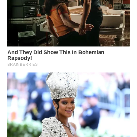
WN
INDRAMAYU
WN
KUNINGAN
WN
MAJALENGKA
WN
SUBANG
WN
SUKABUMI
WN
PURWAKARTA