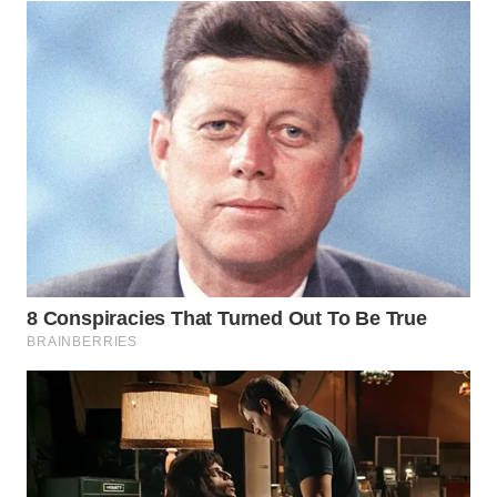
WN
SUMEDANG
WN
CIANJUR
WN
KEPULAUAN
SERIBU
WN
TANGERANG
WN
BINJAI
WN
CIREBON