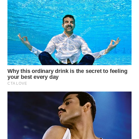
WN
TAPANULI
SELATAN
WN
TANJUNG
LESUNG
WN
KARO
WN
SIMALUNGUN
WN
LABUHANBATU
WN