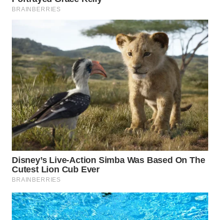
WN
MALUKU
WN
MALUT
WN
DAIRI
WN
DANAU
TOBA
WN
NIAS
WN
LANGKAT