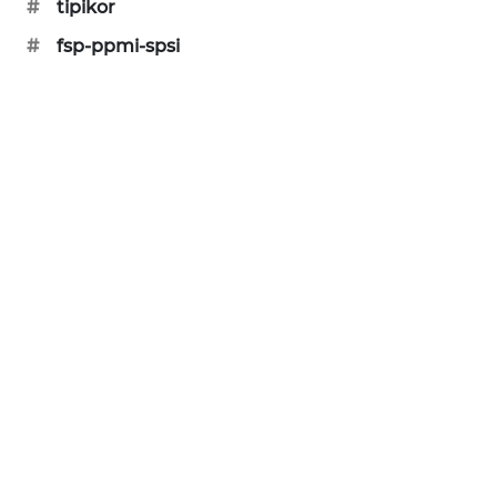
#
tipikor
KARING
NEWS
#
fsp-ppmi-spsi
JURNAL
MARITIM
HUMBANG
NEWS
GARONGGANG
NEWS
FISUELRI
ID
ENERGI
NEWS