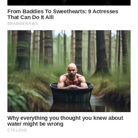
WN
BOGOR
WN
DEPOK
WN
TAPANULI
UTARA
WN
SAMOSIR
WN
PADANG
LAWAS