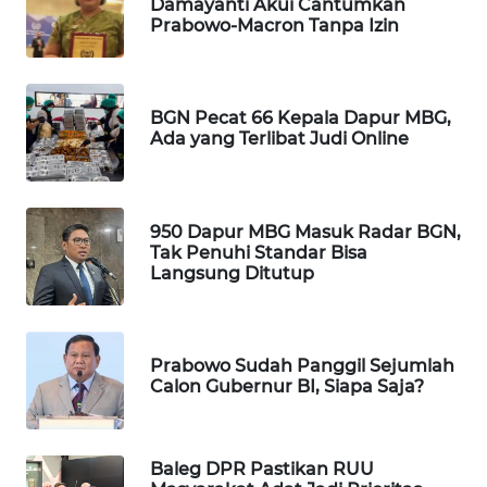
Damayanti Akui Cantumkan
WAHANA
Prabowo-Macron Tanpa Izin
DESA
WISATA
BGN Pecat 66 Kepala Dapur MBG,
LAPAK
Ada yang Terlibat Judi Online
WAHANA
Wahana
Network
950 Dapur MBG Masuk Radar BGN,
Tak Penuhi Standar Bisa
Langsung Ditutup
KONSUMEN
LISTRIK
MASYARAKAT
Prabowo Sudah Panggil Sejumlah
KELISTRIKAN
Calon Gubernur BI, Siapa Saja?
WALINKI
ID
Baleg DPR Pastikan RUU