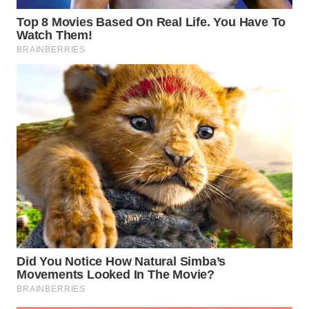
WN
MALUKU
WN
MALUT
WN
DAIRI
WN
DANAU
TOBA
WN
NIAS
WN
LANGKAT