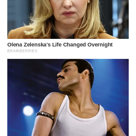
WN
KALTARA
WN
KALSEL
WN
KALTIM
WN
SULSEL
WN
GORONTALO
WN
SULUT