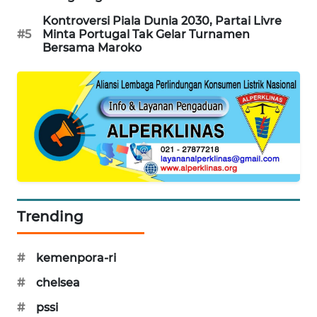
SIBARAGAS
Kontroversi Piala Dunia 2030, Partai Livre
#5
Minta Portugal Tak Gelar Turnamen
NEWS
Bersama Maroko
METRO
SIANTAR
NEWS
METRO
MEDAN
NEWS
METRO
Trending
JAKARTA
NEWS
#
kemenpora-ri
KRT
#
chelsea
NEWS
#
pssi