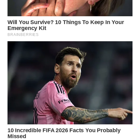
WN
BOGOR
WN
DEPOK
WN
TAPANULI
UTARA
WN
SAMOSIR
WN
PADANG
LAWAS