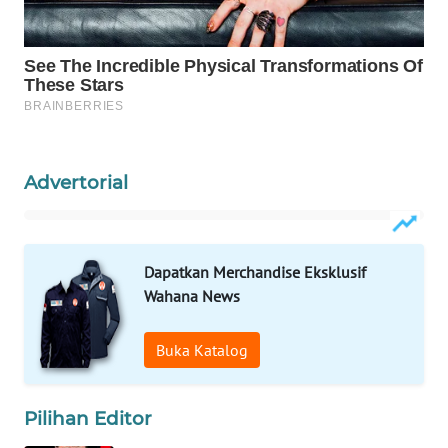
WAHANA
SPORT
WAHANA
UMKM
WAHANA
Advertorial
SELEB
WAHANA
PERSONA
Dapatkan Merchandise Eksklusif
Wahana News
WAHANA
OTOMOTIF
Buka Katalog
WAHANA
Pilihan Editor
HEALTH