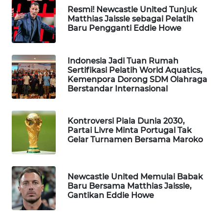
Resmi! Newcastle United Tunjuk
WAHANA
Matthias Jaissle sebagai Pelatih
DESA
Baru Pengganti Eddie Howe
WISATA
LAPAK
Indonesia Jadi Tuan Rumah
WAHANA
Sertifikasi Pelatih World Aquatics,
Kemenpora Dorong SDM Olahraga
Berstandar Internasional
Wahana
Network
Kontroversi Piala Dunia 2030,
KONSUMEN
Partai Livre Minta Portugal Tak
LISTRIK
Gelar Turnamen Bersama Maroko
MASYARAKAT
KELISTRIKAN
Newcastle United Memulai Babak
Baru Bersama Matthias Jaissle,
Gantikan Eddie Howe
WALINKI
ID