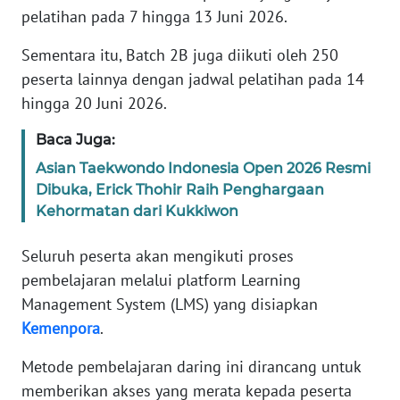
pelatihan pada 7 hingga 13 Juni 2026.
KARIR
Sementara itu, Batch 2B juga diikuti oleh 250
peserta lainnya dengan jadwal pelatihan pada 14
DISCLAIMER
hingga 20 Juni 2026.
Wahana
Baca Juga:
News
Asian Taekwondo Indonesia Open 2026 Resmi
Regional
Dibuka, Erick Thohir Raih Penghargaan
Kehormatan dari Kukkiwon
WN
SUMUT
Seluruh peserta akan mengikuti proses
pembelajaran melalui platform Learning
WN
JAKARTA
Management System (LMS) yang disiapkan
Kemenpora
.
WN
Metode pembelajaran daring ini dirancang untuk
JABAR
memberikan akses yang merata kepada peserta