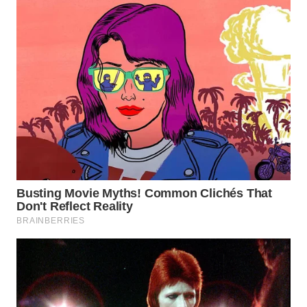
WN
TAPANULI
SELATAN
WN
TANJUNG
LESUNG
WN
KARO
WN
SIMALUNGUN
WN
LABUHANBATU
WN