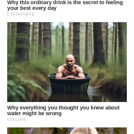
WN
NATUNA
WN
BINTAN
WN
MANDALIKA
WN
LIKUPANG
WN
LABUANBAJO
WN
BORNEO