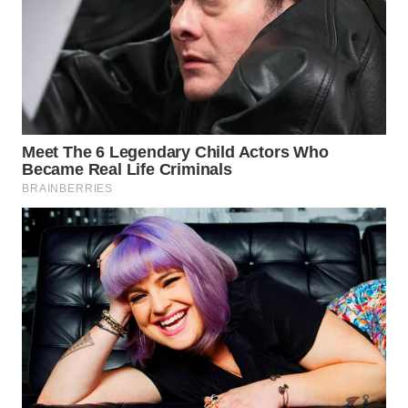
WAHANA
LISTRIK
WAHANA
TRAVEL
WAHANA
TV
WAHANANEWS
ID
WAHANANEWS
CO ID
WAHANANEWS
NET