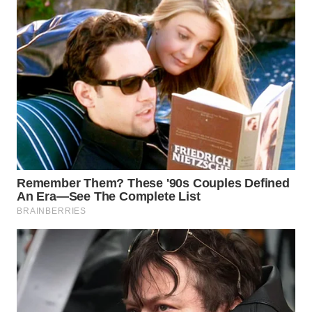
Wahana
Media
Group
WAHANA
NEWS
WAHANA
TANI
WAHANA
ADVOKAT
WAHANA
INFRASTRUKTUR
WAHANA
KONSUMEN