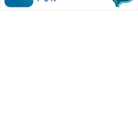
WAHANA MEDIA GROUP
|
|
|
WAHANA NEWS co
WAHANA TANI
WAHANA ADVOKAT
|
|
WAHANA INFRASTRUKTUR
WAHANA KONSUMEN
|
|
|
WAHANA LISTRIK
WAHANA TRAVEL
WAHANA TV
|
|
|
WAHANANEWS id
WAHANANEWS CO ID
WAHANANEWS NET
|
|
|
WAHANA SPORT ID
Wahana UMKM
Wahana Seleb
|
|
|
Wahana Persona
Wahana Otomotif
Wahana Health
|
Wahana Desa Wisata
Lapak Wahana