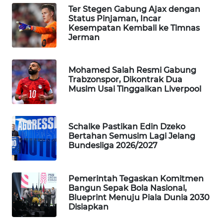
Ter Stegen Gabung Ajax dengan
MAWAKA
Status Pinjaman, Incar
ID
Kesempatan Kembali ke Timnas
Jerman
MARTABAT
NET
Mohamed Salah Resmi Gabung
Trabzonspor, Dikontrak Dua
Musim Usai Tinggalkan Liverpool
PLN
WATCH
Schalke Pastikan Edin Dzeko
MKLI
Bertahan Semusim Lagi Jelang
Bundesliga 2026/2027
LPKKI
Pemerintah Tegaskan Komitmen
LKKI
Bangun Sepak Bola Nasional,
Blueprint Menuju Piala Dunia 2030
KOPEKLIN
Disiapkan