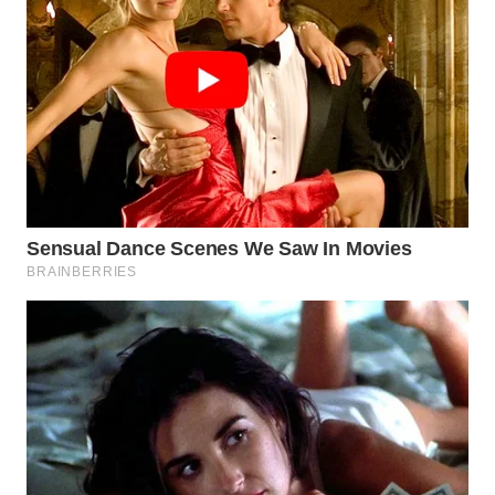
WN
INDRAMAYU
WN
KUNINGAN
WN
MAJALENGKA
WN
SUBANG
WN
SUKABUMI
WN
PURWAKARTA