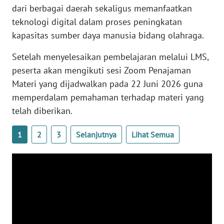
dari berbagai daerah sekaligus memanfaatkan
WN
BANTEN
teknologi digital dalam proses peningkatan
kapasitas sumber daya manusia bidang olahraga.
WN
Setelah menyelesaikan pembelajaran melalui LMS,
NTT
peserta akan mengikuti sesi Zoom Penajaman
WN
Materi yang dijadwalkan pada 22 Juni 2026 guna
KEPRI
memperdalam pemahaman terhadap materi yang
telah diberikan.
WN
PAPUA
1
2
3
Selanjutnya
Lihat Semua
WN
PAPUA
BARAT
WN
RIAU