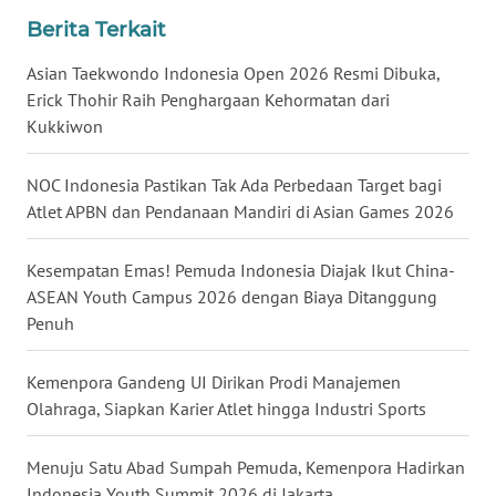
Berita Terkait
WN
BABEL
Asian Taekwondo Indonesia Open 2026 Resmi Dibuka,
Erick Thohir Raih Penghargaan Kehormatan dari
WN
Kukkiwon
SUMBAR
NOC Indonesia Pastikan Tak Ada Perbedaan Target bagi
WN
Atlet APBN dan Pendanaan Mandiri di Asian Games 2026
SUMSEL
Kesempatan Emas! Pemuda Indonesia Diajak Ikut China-
WN
ASEAN Youth Campus 2026 dengan Biaya Ditanggung
BENGKULU
Penuh
WN
Kemenpora Gandeng UI Dirikan Prodi Manajemen
LAMPUNG
Olahraga, Siapkan Karier Atlet hingga Industri Sports
WN
JATENG
Menuju Satu Abad Sumpah Pemuda, Kemenpora Hadirkan
Indonesia Youth Summit 2026 di Jakarta