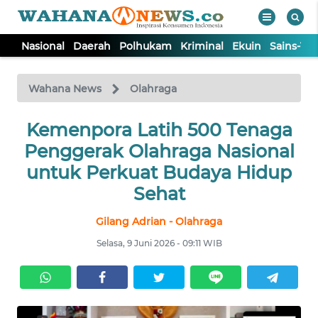
Nasional
Daerah
Polhukam
Kriminal
Ekuin
Sains-Te
WAHANA
Tutup
TV
Wahana News
Olahraga
NASIONAL
Kemenpora Latih 500 Tenaga
Penggerak Olahraga Nasional
DAERAH
untuk Perkuat Budaya Hidup
Sehat
POLHUKAM
Gilang Adrian - Olahraga
Selasa, 9 Juni 2026 - 09:11 WIB
KRIMINAL
EKUIN