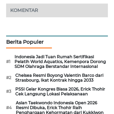
PORTAL
KOMENTAR
KONSUMEN
FORWAMKI
ALPERKLINAS
Berita Populer
FORJASIDA
Indonesia Jadi Tuan Rumah Sertifikasi
#1
Pelatih World Aquatics, Kemenpora Dorong
TAMBANG
SDM Olahraga Berstandar Internasional
NEWS
Chelsea Resmi Boyong Valentin Barco dari
#2
Strasbourg, Ikat Kontrak hingga 2033
SITUNGIR
NEWS
PSSI Gelar Kongres Biasa 2026, Erick Thohir
#3
Cek Langsung Lokasi Pelaksanaan
SIDIKALANG
Asian Taekwondo Indonesia Open 2026
NEWS
#4
Resmi Dibuka, Erick Thohir Raih
Penghargaan Kehormatan dari Kukkiwon