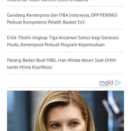
WN
NUSANTARA
Gandeng Kemenpora dan FIBA Indonesia, DPP PERBASI
Perkuat Kompetensi Pelatih Basket 3x3
WN
JOGJA
Erick Thohir Ungkap Tiga Ancaman Serius bagi Generasi
Muda, Kemenpora Perkuat Program Kepemudaan
WN
JATIM
Pasang Badan Buat MBG, Ivan Wirata Absen Saat GMNI
Jambi Minta Klarifikasi
WN
BALI
WN
KALBAR
WN
KALTENG