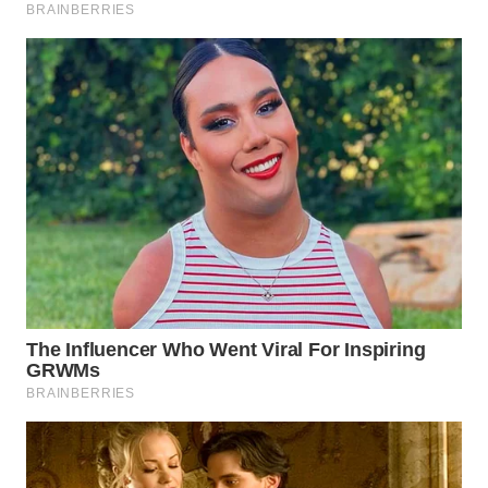
WN
SUMEDANG
WN
CIANJUR
WN
KEPULAUAN
SERIBU
WN
TANGERANG
WN
BINJAI
WN
CIREBON