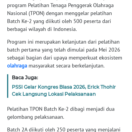
Informasi
program Pelatihan Tenaga Penggerak Olahraga
Nasional (TPON) dengan menggelar pelatihan
INDEKS
Batch Ke-2 yang diikuti oleh 500 peserta dari
BERITA
berbagai wilayah di Indonesia.
KONTAK
Program ini merupakan kelanjutan dari pelatihan
KAMI
batch pertama yang telah dimulai pada Mei 2026
sebagai bagian dari upaya memperkuat ekosistem
INFO
olahraga
masyarakat secara berkelanjutan.
IKLAN
Baca Juga:
TENTANG
KAMI
PSSI Gelar Kongres Biasa 2026, Erick Thohir
Cek Langsung Lokasi Pelaksanaan
PEDOMAN
Pelatihan TPON Batch Ke-2 dibagi menjadi dua
MEDIA
SIBER
gelombang pelaksanaan.
Batch 2A diikuti oleh 250 peserta yang menjalani
REDAKSI