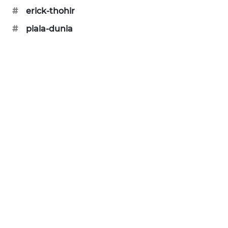
KARING
#
erick-thohir
NEWS
#
piala-dunia
JURNAL
MARITIM
HUMBANG
NEWS
GARONGGANG
NEWS
FISUELRI
ID
ENERGI
NEWS