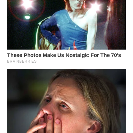
TAPANULI
TENGAH
WN DELI
SERDANG
WN
TEBING
TINGGI
WN
PAKPAK
WN
KARAWANG
WN
BEKASI