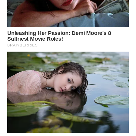
WN
PRIANGAN
TIMUR
WN
SEMARANG
WN
SOLO
WN
BOROBUDUR
WN
MADURA
WN
SURABAYA