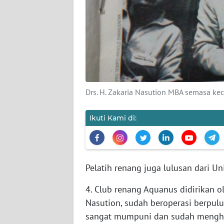
KARIR
DISCLAIMER
Wahana
News
Regional
Drs. H. Zakaria Nasution MBA semasa keci
WN
SUMUT
Ikuti Kami di:
WN
JAKARTA
Pelatih renang juga lulusan dari Un
WN
JABAR
4. Club renang Aquanus didirikan o
Nasution, sudah beroperasi berpu
WN
sangat mumpuni dan sudah menghas
BANTEN