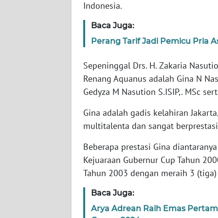
Indonesia.
WN
Baca Juga:
NTT
Perang Tarif Jadi Pemicu Pria A
WN
Sepeninggal Drs. H. Zakaria Nasut
KEPRI
Renang Aquanus adalah Gina N Nas
Gedyza M Nasution S.ISIP,. MSc sert
WN
PAPUA
Gina adalah gadis kelahiran Jakarta
multitalenta dan sangat berprestas
WN
PAPUA
Beberapa prestasi Gina diantaranya
BARAT
Kejuaraan Gubernur Cup Tahun 2000,
Tahun 2003 dengan meraih 3 (tiga
WN
RIAU
Baca Juga:
Arya Adrean Raih Emas Pertama
WN