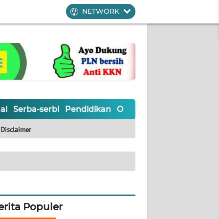
NETWORK
al
Serba-serbi
Pendidikan
Olahraga
Opini
Editoria
Disclaimer
erita Populer