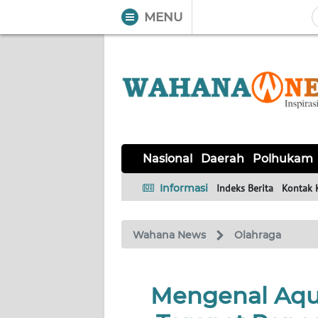
MENU
WAHANA
Tutup
TV
NASIONAL
DAERAH
POLHUKAM
KRIMINAL
EKUIN
SAINS-
KESEHATAN
INTERNASIONAL
Nasional
Daerah
Polhukam
TEKNO
Informasi
Indeks Berita
Kontak 
SERBA-
PENDIDIKAN
OLAHRAGA
OPINI
SERBI
Wahana News
Olahraga
EDITORIAL
Mengenal Aqu
Informasi