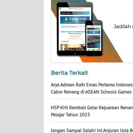
NUSANTARA
WN
JOGJA
Jadilah
WN
JATIM
WN
BALI
Berita Terkait
WN
Arya Adrean Raih Emas Pertama Indonesi
KALBAR
Cabor Renang di ASEAN Schools Games
WN
HSP KHI Kembali Gelar Kejuaraan Renan
KALTENG
Pelajar Tahun 2023
WN
Jangan Sampai Salah! Ini Anjuran Usia 