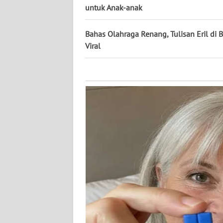
KALTARA
untuk Anak-anak
WN
Bahas Olahraga Renang, Tulisan Eril di 
KALSEL
Viral
WN
KALTIM
WN
SULSEL
WN
GORONTALO
WN
SULUT
WN
MALUKU