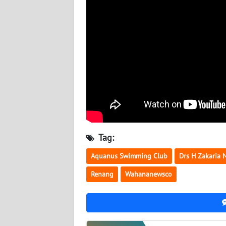
BABEL
WN
SUMBAR
WN
SUMSEL
WN
BENGKULU
Tag:
WN
LAMPUNG
Aquanus Swimming Club
Drs H Zakaria 
Renang
Wahananewsco
WN
JATENG
WN