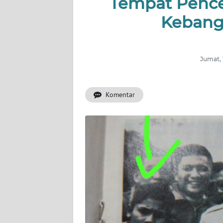
Tempat Pence
INDEKS
BERITA
Kebang
KONTAK
KAMI
Jumat, 
INFO
IKLAN
Komentar
TENTANG
KAMI
PEDOMAN
MEDIA
SIBER
REDAKSI