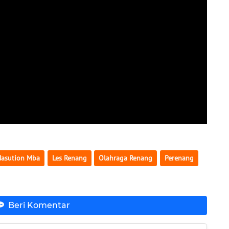
Nasution Mba
Les Renang
Olahraga Renang
Perenang
Beri Komentar