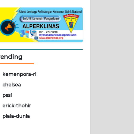
rending
kemenpora-ri
chelsea
pssi
erick-thohir
piala-dunia