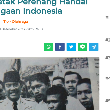
tak Perenang Handal
gaan Indonesia
#1
Tio - Olahraga
1 Desember 2023 - 20:55 WIB
#
#
#
#