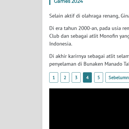
Games 2024
SERAMBI
Selain aktif di olahraga renang, Gin
WN
JAMBI
Di era tahun 2000-an, pada usia re
Club dan sebagai atlit Monofin yan
WN
Indonesia.
SULTRA
Di akhir karirnya sebagai atlit se
WN
penyelaman di Bunaken Manado Tah
NTB
1
2
3
4
5
Sebelumn
WN
SULTENG
WN
SULBAR
WN