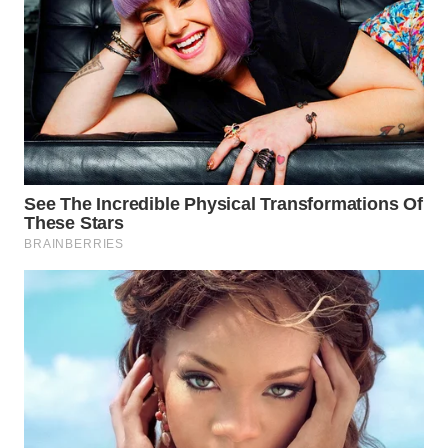
WN
PRIANGAN
TIMUR
WN
SEMARANG
WN
SOLO
WN
BOROBUDUR
WN
MADURA
WN
SURABAYA