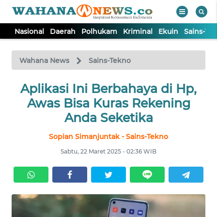
Nasional
Daerah
Polhukam
Kriminal
Ekuin
Sains-Te
WAHANA
Tutup
TV
Wahana News
Sains-Tekno
NASIONAL
Aplikasi Ini Berbahaya di Hp,
Awas Bisa Kuras Rekening
DAERAH
Anda Seketika
Sopian Simanjuntak - Sains-Tekno
POLHUKAM
Sabtu, 22 Maret 2025 - 02:36 WIB
KRIMINAL
EKUIN