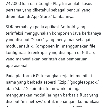
242.000 kali dari Google Play. Ini adalah kasus
WN
BANTEN
pertama yang diketahui sebagai pencuri yang
ditemukan di App Store," tambahnya.
WN
SDK berbahaya pada aplikasi Android yang
NTT
terinfeksi menggunakan komponen Java berbahaya
yang disebut "Spark", yang menyamar sebagai
WN
KEPRI
modul analitik. Komponen ini menggunakan file
konfigurasi terenkripsi yang disimpan di GitLab,
WN
yang menyediakan perintah dan pembaruan
PAPUA
operasional.
WN
Pada platform iOS, kerangka kerja ini memiliki
PAPUA
nama yang berbeda seperti "Gzip," "googleappsdk,"
BARAT
atau "stat." Selain itu, framework ini juga
menggunakan modul jaringan berbasis Rust yang
WN
disebut "im_net_sys" untuk menangani komunikasi
RIAU