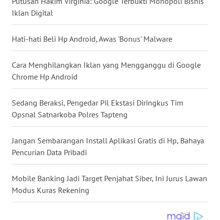
Putusan Hakim Virginia: Google Terbukti Monopoli Bisnis
WN
Iklan Digital
NUSANTARA
Hati-hati Beli Hp Android, Awas 'Bonus' Malware
WN
JOGJA
Cara Menghilangkan Iklan yang Mengganggu di Google
Chrome Hp Android
WN
JATIM
Sedang Beraksi, Pengedar Pil Ekstasi Diringkus Tim
Opsnal Satnarkoba Polres Tapteng
WN
BALI
Jangan Sembarangan Install Aplikasi Gratis di Hp, Bahaya
Pencurian Data Pribadi
WN
KALBAR
Mobile Banking Jadi Target Penjahat Siber, Ini Jurus Lawan
Modus Kuras Rekening
WN
KALTENG