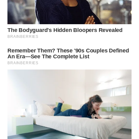
TAPANULI
TENGAH
WN DELI
SERDANG
WN
TEBING
TINGGI
WN
PAKPAK
WN
KARAWANG
WN
BEKASI