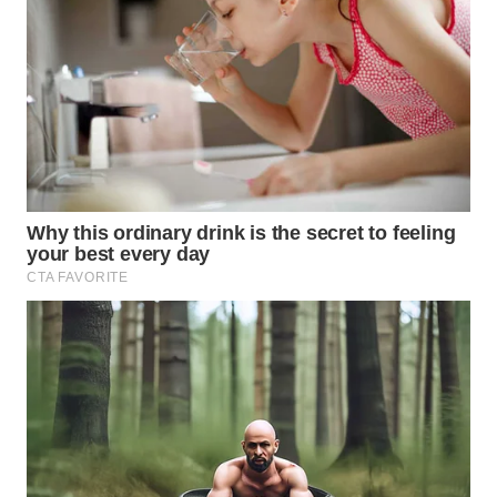
WN
MALUKU
WN
MALUT
WN
DAIRI
WN
DANAU
TOBA
WN
NIAS
WN
LANGKAT