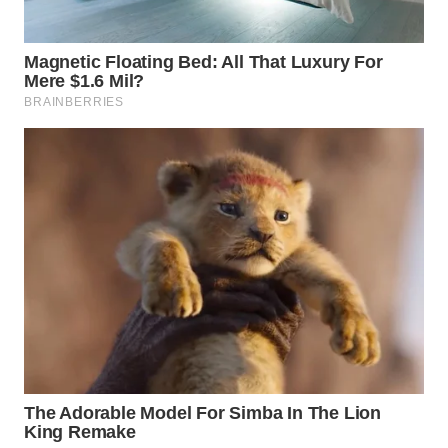
WN
BOGOR
WN
DEPOK
WN
TAPANULI
UTARA
WN
SAMOSIR
WN
PADANG
LAWAS