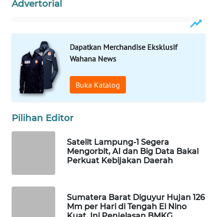
Advertorial
WAHANA
LISTRIK
Dapatkan Merchandise Eksklusif
WAHANA
Wahana News
TRAVEL
Buka Katalog
WAHANA
TV
Pilihan Editor
WAHANANEWS
ID
Satelit Lampung-1 Segera
Mengorbit, AI dan Big Data Bakal
WAHANANEWS
Perkuat Kebijakan Daerah
CO ID
WAHANANEWS
Sumatera Barat Diguyur Hujan 126
NET
Mm per Hari di Tengah El Nino
Kuat, Ini Penjelasan BMKG