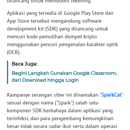
dirancang untuk membobol rekening.
Informasi
Aplikasi yang tersedia di Google Play Store dan
INDEKS
App Store tersebut mengandung software
BERITA
development kit (SDK) yang dirancang untuk
mencuri kode pemulihan dompet kripto
KONTAK
KAMI
menggunakan pencuri pengenalan karakter optik
(OCR).
INFO
IKLAN
Baca Juga:
Begini Langkah Gunakan Google Classroom,
TENTANG
dari Download hingga Login
KAMI
Kampanye serangan siber ini dinamakan "
SparkCat
"
PEDOMAN
sesuai dengan nama ("Spark") salah satu
MEDIA
komponen SDK berbahaya dalam aplikasi yang
SIBER
terinfeksi, dan para pengembang kemungkinan
besar tidak secara sadar ikut serta dalam operasi
REDAKSI