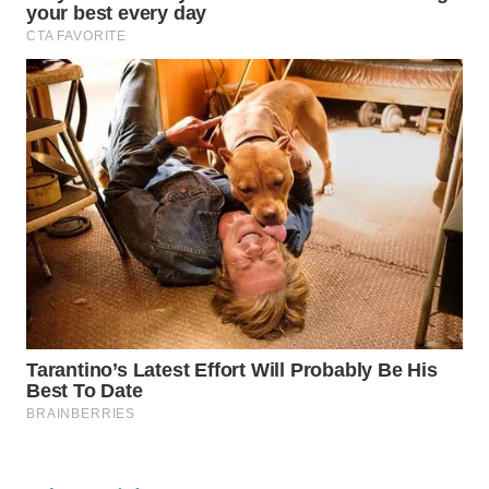
Wahana
Media
Group
WAHANA
NEWS
WAHANA
TANI
WAHANA
ADVOKAT
WAHANA
INFRASTRUKTUR
WAHANA
KONSUMEN