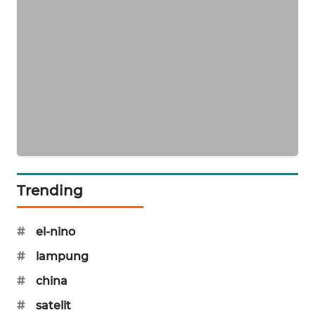
PORTAL
KONSUMEN
FORWAMKI
ALPERKLINAS
FORJASIDA
TAMBANG
Trending
NEWS
SITUNGIR
#
el-nino
NEWS
#
lampung
#
china
SIDIKALANG
NEWS
#
satelit