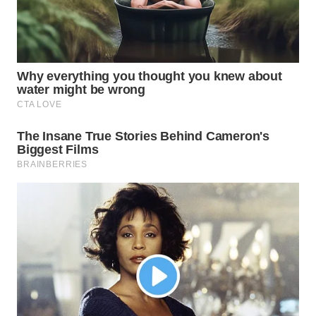
WN
TAPANULI
SELATAN
WN
TANJUNG
LESUNG
WN
KARO
WN
SIMALUNGUN
WN
LABUHANBATU
WN