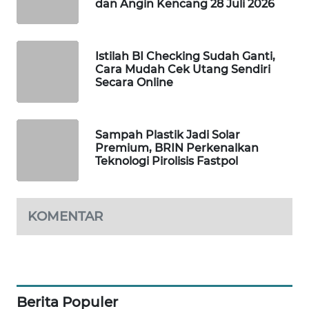
dan Angin Kencang 28 Juli 2026
WAHANA
DESA
WISATA
Istilah BI Checking Sudah Ganti,
Cara Mudah Cek Utang Sendiri
LAPAK
Secara Online
WAHANA
Wahana
Sampah Plastik Jadi Solar
Network
Premium, BRIN Perkenalkan
Teknologi Pirolisis Fastpol
KONSUMEN
LISTRIK
KOMENTAR
MASYARAKAT
KELISTRIKAN
WALINKI
ID
Berita Populer