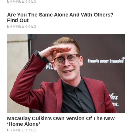
WN
SUMEDANG
WN
CIANJUR
WN
KEPULAUAN
SERIBU
WN
TANGERANG
WN
BINJAI
WN
CIREBON