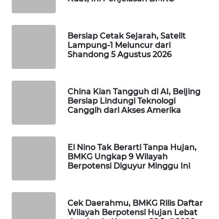
WAHANA
SPORT
Bersiap Cetak Sejarah, Satelit
Lampung-1 Meluncur dari
WAHANA
Shandong 5 Agustus 2026
UMKM
WAHANA
China Kian Tangguh di AI, Beijing
SELEB
Bersiap Lindungi Teknologi
Canggih dari Akses Amerika
WAHANA
PERSONA
El Nino Tak Berarti Tanpa Hujan,
BMKG Ungkap 9 Wilayah
WAHANA
Berpotensi Diguyur Minggu Ini
OTOMOTIF
WAHANA
Cek Daerahmu, BMKG Rilis Daftar
HEALTH
Wilayah Berpotensi Hujan Lebat