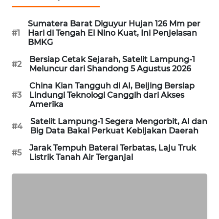
MAWAKA
Sumatera Barat Diguyur Hujan 126 Mm per
ID
#1
Hari di Tengah El Nino Kuat, Ini Penjelasan
BMKG
MARTABAT
Bersiap Cetak Sejarah, Satelit Lampung-1
NET
#2
Meluncur dari Shandong 5 Agustus 2026
China Kian Tangguh di AI, Beijing Bersiap
PLN
#3
Lindungi Teknologi Canggih dari Akses
WATCH
Amerika
Satelit Lampung-1 Segera Mengorbit, AI dan
MKLI
#4
Big Data Bakal Perkuat Kebijakan Daerah
Jarak Tempuh Baterai Terbatas, Laju Truk
LPKKI
#5
Listrik Tanah Air Terganjal
LKKI
KOPEKLIN