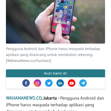
SAINS-TEKNO
KESEHATAN
INTERNASIONAL
SERBA-SERBI
Pengguna Android dan iPhone harus waspada terhadap
aplikasi yang dirancang untuk membobol rekening.
PENDIDIKAN
[WahanaNews.co/Ilustrasi]
OLAHRAGA
Ikuti Kami di:
OPINI
WAHANANEWS.CO
, Jakarta -
Pengguna Android dan
EDITORIAL
iPhone harus waspada terhadap aplikasi yang