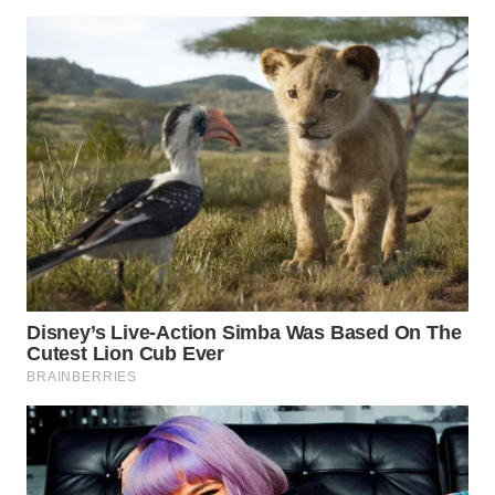
WN
INDRAMAYU
WN
KUNINGAN
WN
MAJALENGKA
WN
SUBANG
WN
SUKABUMI
WN
PURWAKARTA