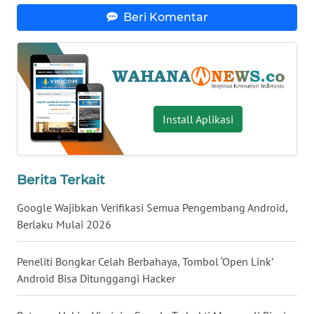
Beri Komentar
WN
BABEL
WN
SUMBAR
Install Aplikasi
WN
SUMSEL
WN
Berita Terkait
BENGKULU
Google Wajibkan Verifikasi Semua Pengembang Android,
Berlaku Mulai 2026
WN
LAMPUNG
Peneliti Bongkar Celah Berbahaya, Tombol ‘Open Link’
Android Bisa Ditunggangi Hacker
WN
JATENG