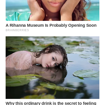
WN
NATUNA
WN
BINTAN
WN
MANDALIKA
WN
LIKUPANG
WN
LABUANBAJO
WN
BORNEO