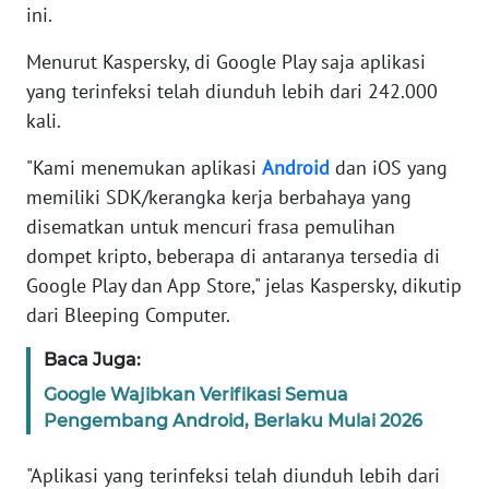
ini.
KARIR
Menurut Kaspersky, di Google Play saja aplikasi
yang terinfeksi telah diunduh lebih dari 242.000
DISCLAIMER
kali.
Wahana
"Kami menemukan aplikasi
Android
dan iOS yang
News
memiliki SDK/kerangka kerja berbahaya yang
Regional
disematkan untuk mencuri frasa pemulihan
dompet kripto, beberapa di antaranya tersedia di
WN
Google Play dan App Store," jelas Kaspersky, dikutip
SUMUT
dari Bleeping Computer.
WN
Baca Juga:
JAKARTA
Google Wajibkan Verifikasi Semua
Pengembang Android, Berlaku Mulai 2026
WN
JABAR
"Aplikasi yang terinfeksi telah diunduh lebih dari