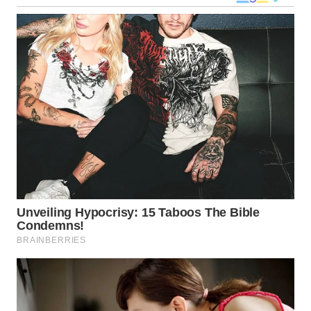
WN
KALTARA
WN
KALSEL
WN
KALTIM
WN
SULSEL
WN
GORONTALO
WN
SULUT