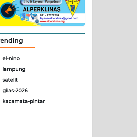
rending
el-nino
lampung
satelit
giias-2026
kacamata-pintar