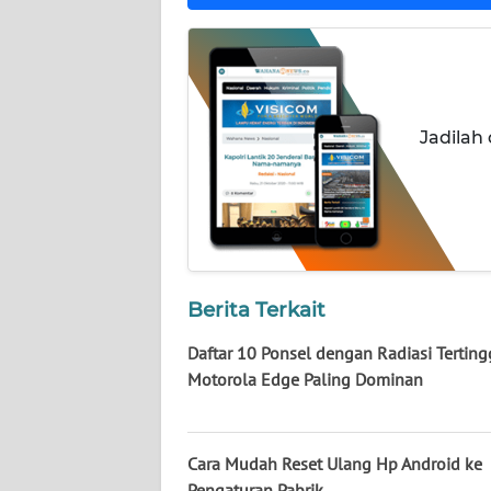
NUSANTARA
WN
JOGJA
Jadilah
WN
JATIM
WN
BALI
Berita Terkait
WN
KALBAR
Daftar 10 Ponsel dengan Radiasi Tertingg
Motorola Edge Paling Dominan
WN
KALTENG
Cara Mudah Reset Ulang Hp Android ke
WN
Pengaturan Pabrik