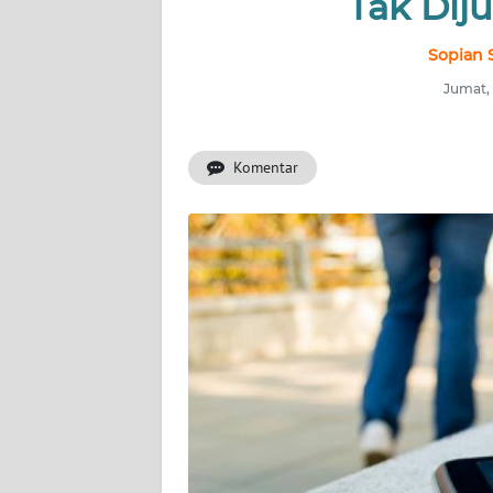
Tak Diju
INDEKS
BERITA
Sopian 
Jumat, 
KONTAK
KAMI
Komentar
INFO
IKLAN
TENTANG
KAMI
PEDOMAN
MEDIA
SIBER
REDAKSI