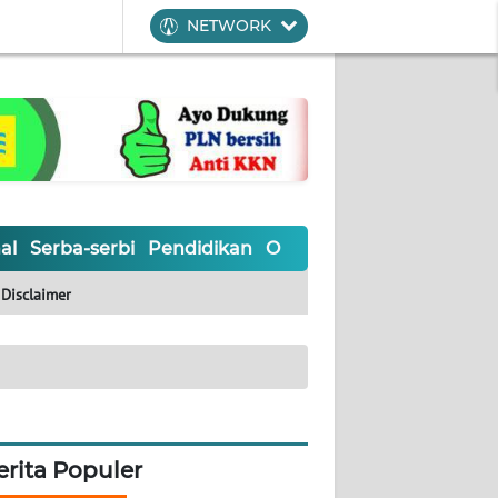
NETWORK
al
Serba-serbi
Pendidikan
Olahraga
Opini
Editoria
Disclaimer
erita Populer