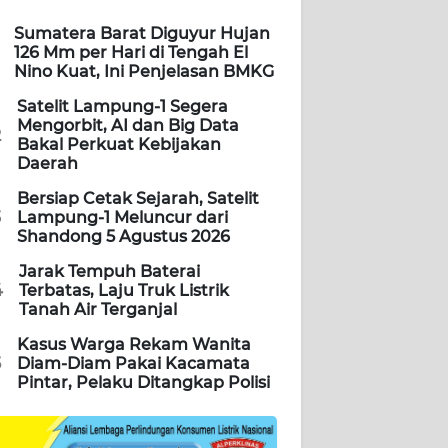
Sumatera Barat Diguyur Hujan
126 Mm per Hari di Tengah El
Nino Kuat, Ini Penjelasan BMKG
Satelit Lampung-1 Segera
Mengorbit, AI dan Big Data
2
Bakal Perkuat Kebijakan
Daerah
Bersiap Cetak Sejarah, Satelit
3
Lampung-1 Meluncur dari
Shandong 5 Agustus 2026
Jarak Tempuh Baterai
4
Terbatas, Laju Truk Listrik
Tanah Air Terganjal
Kasus Warga Rekam Wanita
5
Diam-Diam Pakai Kacamata
Pintar, Pelaku Ditangkap Polisi