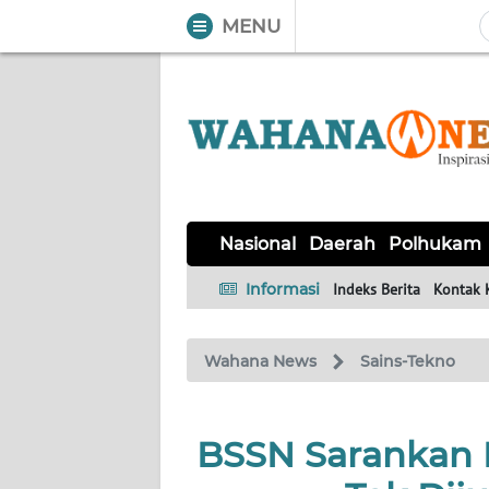
MENU
WAHANA
Tutup
TV
NASIONAL
DAERAH
POLHUKAM
KRIMINAL
EKUIN
SAINS-
KESEHATAN
INTERNASIONAL
Nasional
Daerah
Polhukam
TEKNO
Informasi
Indeks Berita
Kontak 
SERBA-
PENDIDIKAN
OLAHRAGA
OPINI
SERBI
Wahana News
Sains-Tekno
EDITORIAL
BSSN Sarankan 
Informasi