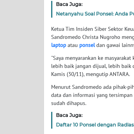
Baca Juga:
Netanyahu Soal Ponsel: Anda Pu
WN
NTT
Ketua Tim Insiden Siber Sektor Ke
Sandromedo Christa Nugroho men
WN
KEPRI
laptop
atau
ponsel
dan gawai lainny
"Saya menyarankan ke masyarakat k
WN
lebih baik jangan dijual, lebih baik 
PAPUA
Kamis (30/11), mengutip ANTARA.
WN
Menurut Sandromedo ada pihak-pih
PAPUA
BARAT
data dan informasi yang tersimpan d
sudah dihapus.
WN
Baca Juga:
RIAU
Daftar 10 Ponsel dengan Radias
WN