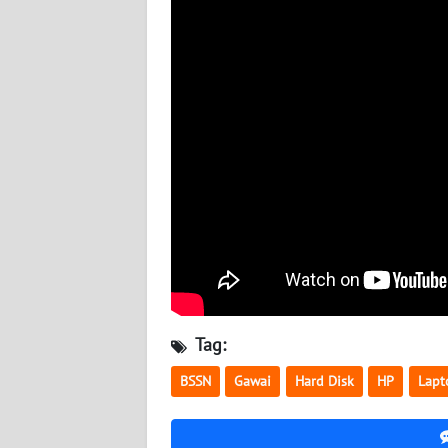
BABEL
WN
SUMBAR
WN
SUMSEL
WN
BENGKULU
WN
LAMPUNG
Tag:
WN
JATENG
BSSN
Gawai
Hard Disk
HP
Lapt
WN