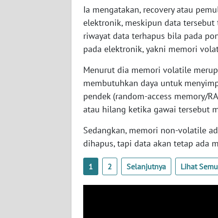
SERAMBI
Ia mengatakan, recovery atau pemu
elektronik, meskipun data tersebut
WN
riwayat data terhapus bila pada pon
JAMBI
pada elektronik, yakni memori volat
Menurut dia memori volatile meru
WN
SULTRA
membutuhkan daya untuk menyimpan
pendek (random-access memory/RAM
WN
atau hilang ketika gawai tersebut m
NTB
Sedangkan, memori non-volatile ad
WN
dihapus, tapi data akan tetap ada 
SULTENG
1
2
Selanjutnya
Lihat Sem
WN
SULBAR
WN