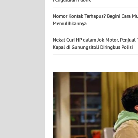
KALTARA
Nomor Kontak Terhapus? Begini Cara M
WN
Memulihkannya
KALSEL
Nekat Curi HP dalam Jok Motor, Penjual 
WN
KALTIM
Kapal di Gunungsitoli Diringkus Polisi
WN
SULSEL
WN
GORONTALO
WN
SULUT
WN
MALUKU