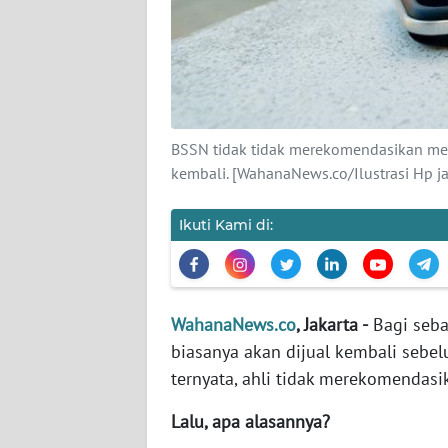
KARIR
DISCLAIMER
Wahana
News
BSSN tidak tidak merekomendasikan menj
Regional
kembali. [WahanaNews.co/Ilustrasi Hp j
WN
SUMUT
Ikuti Kami di:
WN
JAKARTA
WahanaNews.co
, Jakarta -
Bagi seba
biasanya akan dijual kembali seb
WN
JABAR
ternyata, ahli tidak merekomendasi
Lalu, apa alasannya?
WN
BANTEN