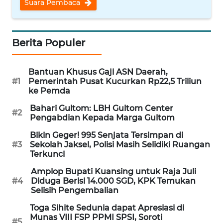
Suara Pembaca
WN
NUSANTARA
Berita Populer
WN
JOGJA
Bantuan Khusus Gaji ASN Daerah,
#1
Pemerintah Pusat Kucurkan Rp22,5 Triliun
WN
ke Pemda
JATIM
Bahari Gultom: LBH Gultom Center
#2
Pengabdian Kepada Marga Gultom
WN
BALI
Bikin Geger! 995 Senjata Tersimpan di
#3
Sekolah Jaksel, Polisi Masih Selidiki Ruangan
Terkunci
WN
KALBAR
Amplop Bupati Kuansing untuk Raja Juli
#4
Diduga Berisi 14.000 SGD, KPK Temukan
Selisih Pengembalian
WN
KALTENG
Toga Sihite Sedunia dapat Apresiasi di
Munas VIII FSP PPMI SPSI, Soroti
#5