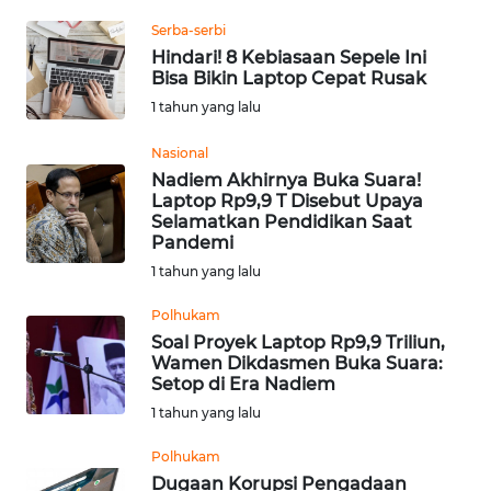
Informasi
Serba-serbi
INDEKS
Hindari! 8 Kebiasaan Sepele Ini
Bisa Bikin Laptop Cepat Rusak
BERITA
1 tahun yang lalu
KONTAK
Nasional
KAMI
Nadiem Akhirnya Buka Suara!
Laptop Rp9,9 T Disebut Upaya
INFO
Selamatkan Pendidikan Saat
IKLAN
Pandemi
1 tahun yang lalu
TENTANG
Polhukam
KAMI
Soal Proyek Laptop Rp9,9 Triliun,
Wamen Dikdasmen Buka Suara:
PEDOMAN
Setop di Era Nadiem
MEDIA
1 tahun yang lalu
SIBER
Polhukam
Dugaan Korupsi Pengadaan
REDAKSI