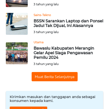
3 tahun yang lalu
WN
BABEL
Sains-Tekno
BSSN Sarankan Laptop dan Ponsel
WN
Jadul Tak Dijual, Ini Alasannya
SUMBAR
3 tahun yang lalu
Utama
WN
Bawaslu Kabupaten Merangin
SUMSEL
Gelar Apel Siaga Pengawasan
Pemilu 2024
WN
3 tahun yang lalu
BENGKULU
Muat Berita Selanjutnya
WN
LAMPUNG
Kirimkan masukan dan tanggapan anda sebagai
WN
konsumen kepada kami.
JATENG