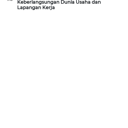
Keberlangsungan Dunia Usaha dan
WN
Lapangan Kerja
KALTARA
WN
KALSEL
WN
KALTIM
WN
SULSEL
WN
GORONTALO
WN
SULUT