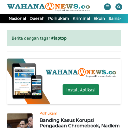
Nasional
Daerah
Polhukam
Kriminal
Ekuin
Sains-Te
WAHANA
Tutup
TV
Berita dengan tagar
#laptop
NASIONAL
DAERAH
POLHUKAM
Install Aplikasi
KRIMINAL
Polhukam
EKUIN
Banding Kasus Korupsi
Pengadaan Chromebook, Nadiem