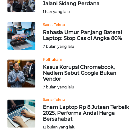
SAINS-TEKNO
Jalani Sidang Perdana
1 hari yang lalu
KESEHATAN
Sains-Tekno
Rahasia Umur Panjang Baterai
INTERNASIONAL
Laptop: Stop Cas di Angka 80%
7 bulan yang lalu
SERBA-SERBI
Polhukam
Kasus Korupsi Chromebook,
PENDIDIKAN
Nadiem Sebut Google Bukan
Vendor
7 bulan yang lalu
OLAHRAGA
Sains-Tekno
Enam Laptop Rp 8 Jutaan Terbaik
OPINI
2025, Performa Andal Harga
Bersahabat
EDITORIAL
12 bulan yang lalu