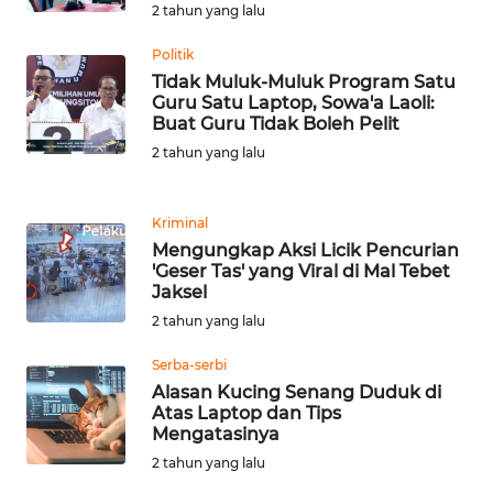
2 tahun yang lalu
WN
BANTEN
Politik
Tidak Muluk-Muluk Program Satu
WN
Guru Satu Laptop, Sowa'a Laoli:
NTT
Buat Guru Tidak Boleh Pelit
2 tahun yang lalu
WN
KEPRI
Kriminal
Mengungkap Aksi Licik Pencurian
WN
'Geser Tas' yang Viral di Mal Tebet
PAPUA
Jaksel
2 tahun yang lalu
WN
Serba-serbi
PAPUA
BARAT
Alasan Kucing Senang Duduk di
Atas Laptop dan Tips
Mengatasinya
WN
2 tahun yang lalu
RIAU