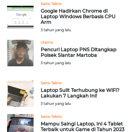
Sains-Tekno
WN
Google Hadirkan Chrome di
SERAMBI
Laptop Windows Berbasis CPU
Arm
3 tahun yang lalu
WN
JAMBI
Utama
Pencuri Laptop PNS Ditangkap
WN
Polsek Siantar Martoba
SULTRA
3 tahun yang lalu
WN
NTB
Sains-Tekno
Laptop Sulit Terhubung ke WiFi?
Lakukan 7 Langkah Ini!
WN
SULTENG
3 tahun yang lalu
Sains-Tekno
WN
Mampu Saingi Laptop, Ini 4 Tablet
SULBAR
Terbaik untuk Game di Tahun 2023