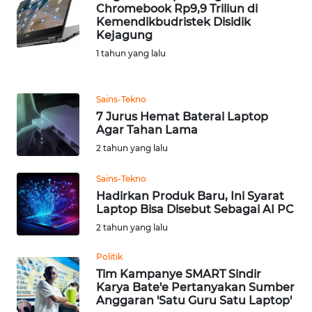
Chromebook Rp9,9 Triliun di
Kemendikbudristek Disidik
KARIR
Kejagung
1 tahun yang lalu
DISCLAIMER
Sains-Tekno
Wahana
7 Jurus Hemat Baterai Laptop
News
Agar Tahan Lama
Regional
2 tahun yang lalu
WN
Sains-Tekno
SUMUT
Hadirkan Produk Baru, Ini Syarat
Laptop Bisa Disebut Sebagai AI PC
WN
2 tahun yang lalu
JAKARTA
Politik
WN
Tim Kampanye SMART Sindir
JABAR
Karya Bate'e Pertanyakan Sumber
Anggaran 'Satu Guru Satu Laptop'